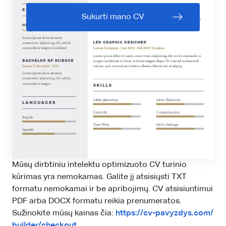
Sukurti mano CV
Mūsų dirbtiniu intelektu optimizuoto CV turinio
kūrimas yra nemokamas. Galite jį atsisiųsti TXT
formatu nemokamai ir be apribojimų. CV atsisiuntimui
PDF arba DOCX formatu reikia prenumeratos.
Sužinokite mūsų kainas čia:
https://cv-pavyzdys.com/
builder/checkout