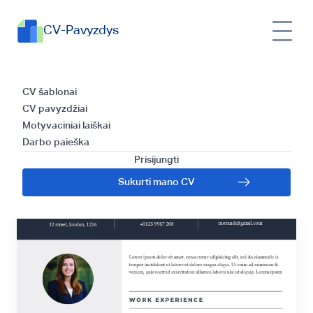
CV-Pavyzdys
Riga
CV šablonai
CV pavyzdžiai
Motyvaciniai laiškai
Darbo paieška
Prisijungti
Sukurti mano CV