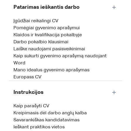
Patarimas ieškantis darbo
Įgūdžiai reikalingi CV
Pomėgiai gyvenimo aprašymui
Klaidos ir kvalifikacija pokalbyje
Darbo pokalbio klausimai
Laiške naudojami pasisveikinimai
Kaip sukurti gyvenimo aprašymą naudojant
Word
Mano idealus gyvenimo aprašymas
Europass CV
Instrukcijos
Kaip parašyti CV
Kreipimasis dėl darbo anglų kalba
Savarankiškas kandidatavimas
Ieškant praktikos vietos