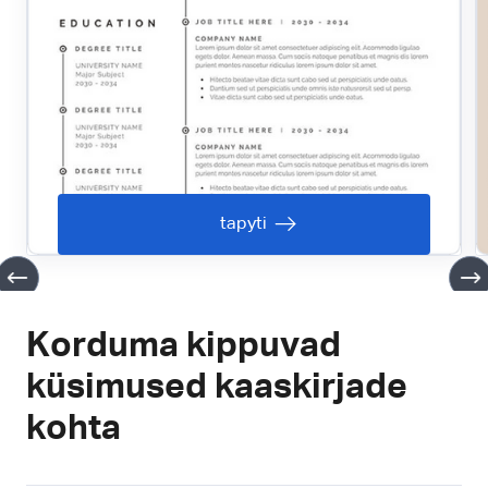
tapyti
Korduma kippuvad
küsimused kaaskirjade
kohta