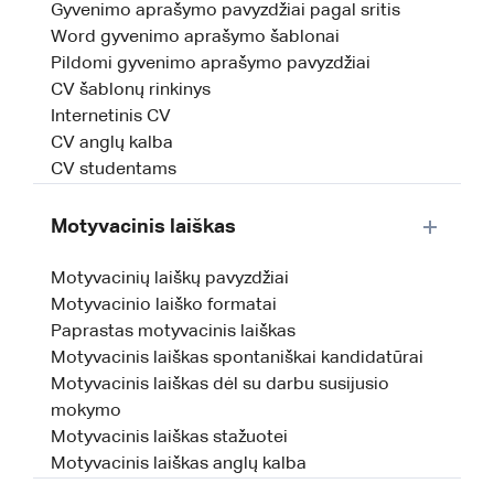
Gyvenimo aprašymo pavyzdžiai pagal sritis
Word gyvenimo aprašymo šablonai
Pildomi gyvenimo aprašymo pavyzdžiai
CV šablonų rinkinys
Internetinis CV
CV anglų kalba
CV studentams
Motyvacinis laiškas
Motyvacinių laiškų pavyzdžiai
Motyvacinio laiško formatai
Paprastas motyvacinis laiškas
Motyvacinis laiškas spontaniškai kandidatūrai
Motyvacinis laiškas dėl su darbu susijusio
mokymo
Motyvacinis laiškas stažuotei
Motyvacinis laiškas anglų kalba