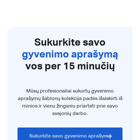
Sukurkite savo
gyvenimo aprašymą
vos per 15 minučių
Mūsų profesionaliai sukurtų gyvenimo
aprašymų šablonų kolekcija padės išsiskirti iš
minios ir vienu žingsniu priartėti prie savo
svajonių darbo.
Sukurkite savo gyvenimo aprašymą