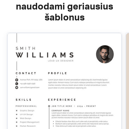
naudodami geriausius
šablonus