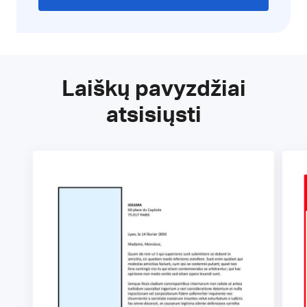
Laiškų pavyzdžiai
atsisiųsti