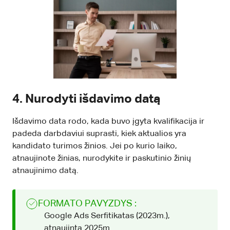
4. Nurodyti išdavimo datą
Išdavimo data rodo, kada buvo įgyta kvalifikacija ir
padeda darbdaviui suprasti, kiek aktualios yra
kandidato turimos žinios. Jei po kurio laiko,
atnaujinote žinias, nurodykite ir paskutinio žinių
atnaujinimo datą.
FORMATO PAVYZDYS :
Google Ads Serfitikatas (2023m.),
atnaujinta 2025m.