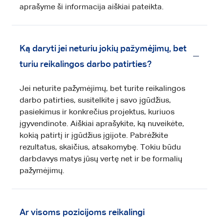
aprašyme ši informacija aiškiai pateikta.
Ką daryti jei neturiu jokių pažymėjimų, bet
turiu reikalingos darbo patirties?
Jei neturite pažymėjimų, bet turite reikalingos
darbo patirties, susitelkite į savo įgūdžius,
pasiekimus ir konkrečius projektus, kuriuos
įgyvendinote. Aiškiai aprašykite, ką nuveikėte,
kokią patirtį ir įgūdžius įgijote. Pabrėžkite
rezultatus, skaičius, atsakomybę. Tokiu būdu
darbdavys matys jūsų vertę net ir be formalių
pažymėjimų.
Ar visoms pozicijoms reikalingi