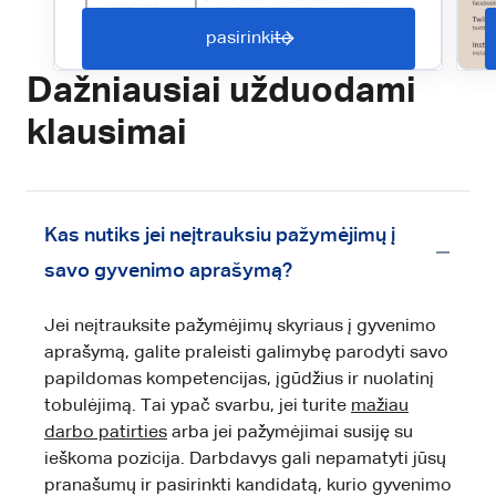
pasirinkite
Dažniausiai užduodami
klausimai
Kas nutiks jei neįtrauksiu pažymėjimų į
savo gyvenimo aprašymą?
Jei neįtrauksite pažymėjimų skyriaus į gyvenimo
aprašymą, galite praleisti galimybę parodyti savo
papildomas kompetencijas, įgūdžius ir nuolatinį
tobulėjimą. Tai ypač svarbu, jei turite
mažiau
darbo patirties
arba jei pažymėjimai susiję su
ieškoma pozicija. Darbdavys gali nepamatyti jūsų
pranašumų ir pasirinkti kandidatą, kurio gyvenimo