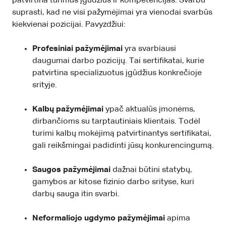
patvirtina turimus įgūdžius ir kompetencijas. Svarbu
suprasti, kad ne visi pažymėjimai yra vienodai svarbūs
kiekvienai pozicijai. Pavyzdžiui:
Profesiniai pažymėjimai
yra svarbiausi
daugumai darbo pozicijų. Tai sertifikatai, kurie
patvirtina specializuotus įgūdžius konkrečioje
srityje.
Kalbų pažymėjimai
ypač aktualūs įmonėms,
dirbančioms su tarptautiniais klientais. Todėl
turimi kalbų mokėjimą patvirtinantys sertifikatai,
gali reikšmingai padidinti jūsų konkurencingumą.
Saugos pažymėjimai
dažnai būtini statybų,
gamybos ar kitose fizinio darbo srityse, kuri
darbų sauga itin svarbi.
Neformaliojo ugdymo pažymėjimai
apima