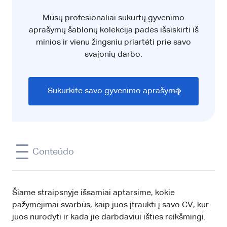
Mūsų profesionaliai sukurtų gyvenimo
aprašymų šablonų kolekcija padės išsiskirti iš
minios ir vienu žingsniu priartėti prie savo
svajonių darbo.
Sukurkite savo gyvenimo aprašymą
Conteúdo
Šiame straipsnyje išsamiai aptarsime, kokie
pažymėjimai svarbūs, kaip juos įtraukti į savo CV, kur
juos nurodyti ir kada jie darbdaviui išties reikšmingi.