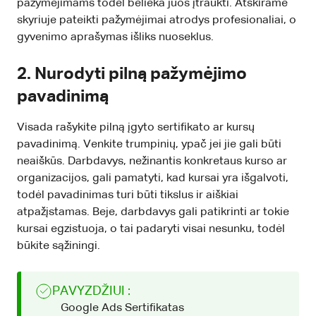
pažymėjimams todėl belieka juos įtraukti. Atskirame
skyriuje pateikti pažymėjimai atrodys profesionaliai, o
gyvenimo aprašymas išliks nuoseklus.
2. Nurodyti pilną pažymėjimo
pavadinimą
Visada rašykite pilną įgyto sertifikato ar kursų
pavadinimą. Venkite trumpinių, ypač jei jie gali būti
neaiškūs. Darbdavys, nežinantis konkretaus kurso ar
organizacijos, gali pamatyti, kad kursai yra išgalvoti,
todėl pavadinimas turi būti tikslus ir aiškiai
atpažįstamas. Beje, darbdavys gali patikrinti ar tokie
kursai egzistuoja, o tai padaryti visai nesunku, todėl
būkite sąžiningi.
PAVYZDŽIUI :
Google Ads Sertifikatas