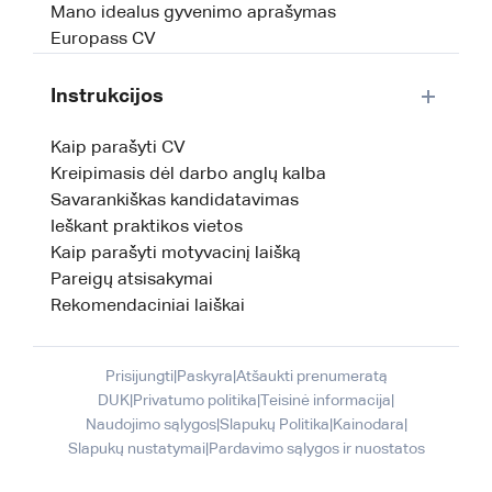
Mano idealus gyvenimo aprašymas
Europass CV
Instrukcijos
Kaip parašyti CV
Kreipimasis dėl darbo anglų kalba
Savarankiškas kandidatavimas
Ieškant praktikos vietos
Kaip parašyti motyvacinį laišką
Pareigų atsisakymai
Rekomendaciniai laiškai
Prisijungti
|
Paskyra
|
Atšaukti prenumeratą
DUK
|
Privatumo politika
|
Teisinė informacija
|
Naudojimo sąlygos
|
Slapukų Politika
|
Kainodara
|
Slapukų nustatymai
|
Pardavimo sąlygos ir nuostatos