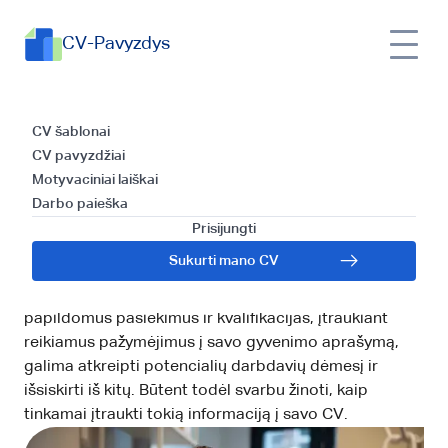
CV-Pavyzdys
Kaip įtraukti pažymėjimus į
CV šablonai
CV pavyzdžiai
gyvenimo aprašymą:
Motyvaciniai laiškai
Darbo paieška
patarimai ir pavyzdžiai
Prisijungti
Pažymėjimai demonstruoja kandidato specifines
Sukurti mano CV
žinias ir norą jas gilinti. Kadangi darbdaviai ne tik žiūri
į darbo patirtį, bet vertina kandidatų įgūdžius,
papildomus pasiekimus ir kvalifikacijas, įtraukiant
reikiamus pažymėjimus į savo gyvenimo aprašymą,
galima atkreipti potencialių darbdavių dėmesį ir
išsiskirti iš kitų. Būtent todėl svarbu žinoti, kaip
tinkamai įtraukti tokią informaciją į savo CV.