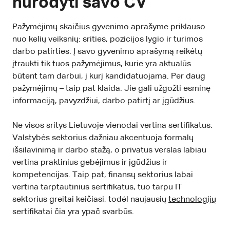
nurodyti savo CV
Pažymėjimų skaičius gyvenimo aprašyme priklauso
nuo kelių veiksnių: srities, pozicijos lygio ir turimos
darbo patirties. Į savo gyvenimo aprašymą reikėtų
įtraukti tik tuos pažymėjimus, kurie yra aktualūs
būtent tam darbui, į kurį kandidatuojama. Per daug
pažymėjimų – taip pat klaida. Jie gali užgožti esminę
informaciją, pavyzdžiui, darbo patirtį ar įgūdžius.
Ne visos sritys Lietuvoje vienodai vertina sertifikatus.
Valstybės sektorius dažniau akcentuoja formalų
išsilavinimą ir darbo stažą, o privatus verslas labiau
vertina praktinius gebėjimus ir įgūdžius ir
kompetencijas. Taip pat, finansų sektorius labai
vertina tarptautinius sertifikatus, tuo tarpu IT
sektorius greitai keičiasi, todėl naujausių
technologijų
sertifikatai čia yra ypač svarbūs.