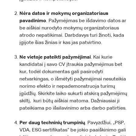
Nėra datos ir mokymų organizatoriaus
pavadinimo
. Pažymėjimas be išdavimo datos ar
be aiškiai nurodyto mokymų organizatoriaus
atrodo nepatikimai. Darbdavys turi žinoti, kada
įgijote šias žinias ir kas jas patvirtino.
Ne vietoje pateikti pažymėjimai
. Kai kurie
kandidatai į savo CV įtraukia pažymėjimus bet
kur, todėl dokumentas gali pasirodyti
netvarkingas, o išmėtyti pažymėjimai nesuteikia
norimo efekto ir nepademonstruoja turimų
įgūdžių. Skirkite laiko sukurti atskirą pažymėjimų
skiltį, kuri būtų aiškiai matoma. Dažniausiai ji
pateikiama po išsilavinimo arba darbo patirties.
Per daug techninių trumpinių
. Pavyzdžiui, „PSP,
VDA, ESG sertifikatas“ be jokio paaiškinimo gali