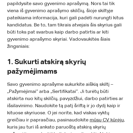
papildysite savo gyvenimo aprašymą. Nors tai tik
viena iš gyvenimo aprašymo skilčių, šioje skiltyje
pateikiama informacija, kuri gali padėti nurungti kitus
kandidatus. Be to, tam tikrais atvejais šis skyrius gali
būti toks pat svarbus kaip darbo patirtis ar kiti
gyvenimo aprašymo skyriai. Vadovaukitės šiais
žingsniais:
1. Sukurti atskirą skyrių
pažymėjimams
Savo gyvenimo aprašyme sukurkite aiškią skiltį –
„Pažymėjimai“ arba „Sertifikatai“. Ji turėtų būti
atskirta nuo kitų skilčių, pavyzdžiui, darbo patirties ar
išsilavinimo. Naudokite tą patį šriftą ir jo dydį kaip ir
kituose skyriuose. O jei norite, kad viskas vyktų
greičiau ir paprasčiau, pasinaudokite
mūsų CV kūrėju
,
kuris jau turi iš anksto paruoštą atskirą skyrių