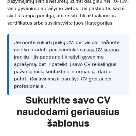
pažymėjimų skiltis neturėtų užimti daugiau nei 10-15%
viso gyvenimo aprašymo vietos. Jei pastebite, kad ši
skiltis tampa per ilga, atsirinkite tik aktualiausius
sertifikatus arba suskirstykite juos į kategorijas.
Jei norite sukurti puikų CV, bet vis dar nežinote
nuo ko pradėti, pasinaudokite
mūsų CV kūrimo
įrankiu
– jis padės ne tik rašyti gyvenimo
aprašymą, bet ir pateikti į savo CV reikalingus
pažymėjimus, kontaktinę informaciją, darbo
patirtį, išsilavinimą ir parašyti CV greitai bei
profesionaliai.
Sukurkite savo CV
naudodami geriausius
šablonus