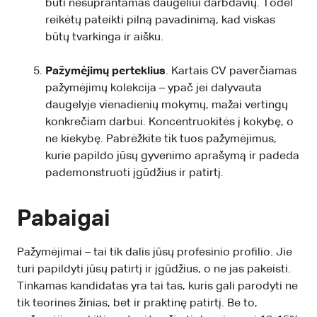
būti nesuprantamas daugeliui darbdavių. Todėl
reikėtų pateikti pilną pavadinimą, kad viskas
būtų tvarkinga ir aišku.
Pažymėjimų perteklius
. Kartais CV paverčiamas
pažymėjimų kolekcija – ypač jei dalyvauta
daugelyje vienadienių mokymų, mažai vertingų
konkrečiam darbui. Koncentruokitės į kokybę, o
ne kiekybę. Pabrėžkite tik tuos pažymėjimus,
kurie papildo jūsų gyvenimo aprašymą ir padeda
pademonstruoti įgūdžius ir patirtį.
Pabaigai
Pažymėjimai – tai tik dalis jūsų profesinio profilio. Jie
turi papildyti jūsų patirtį ir įgūdžius, o ne jas pakeisti.
Tinkamas kandidatas yra tai tas, kuris gali parodyti ne
tik teorines žinias, bet ir praktinę patirtį. Be to,