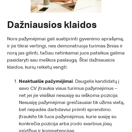
Dažniausios klaidos
Nors pažymėjimai gali sustiprinti gyvenimo aprašymą,
ir jie tikrai vertingi, nes demonstruoja turimas žinias ir
norą jas gilinti, tačiau netinkamai juos pateikus galima
pasidaryti sau meškos paslaugą. Štai dažniausios
klaidos, kurių reikėtų vengti:
Neaktualūs pažymėjimai
. Daugelis kandidatų į
savo CV įtraukia visus turimus pažymėjimus –
net jei jie visiškai nesusiję su ieškoma pozicija.
Nesusiję pažymėjimai greičiausiai tik užims vietą,
bet nepadės darbdaviui priimti sprendimo.
Įtraukite tik tuos pažymėjimus, kurie susiję su
konkrečia pozicija arba įrodo svarbius jūsų
įgūdžius ir kompetencijas.