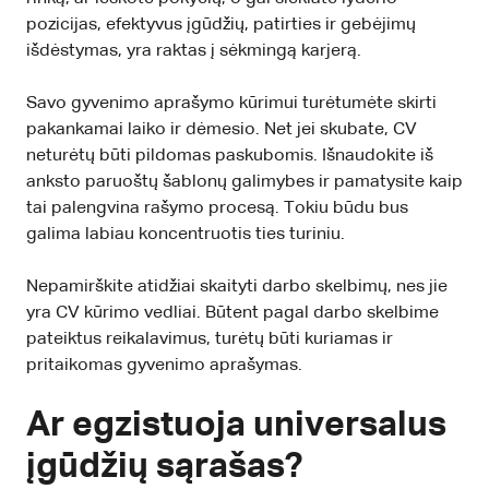
pozicijas, efektyvus įgūdžių, patirties ir gebėjimų
išdėstymas, yra raktas į sėkmingą karjerą.
Savo gyvenimo aprašymo kūrimui turėtumėte skirti
pakankamai laiko ir dėmesio. Net jei skubate, CV
neturėtų būti pildomas paskubomis. Išnaudokite iš
anksto paruoštų šablonų galimybes ir pamatysite kaip
tai palengvina rašymo procesą. Tokiu būdu bus
galima labiau koncentruotis ties turiniu.
Nepamirškite atidžiai skaityti darbo skelbimų, nes jie
yra CV kūrimo vedliai. Būtent pagal darbo skelbime
pateiktus reikalavimus, turėtų būti kuriamas ir
pritaikomas gyvenimo aprašymas.
Ar egzistuoja universalus
įgūdžių sąrašas?