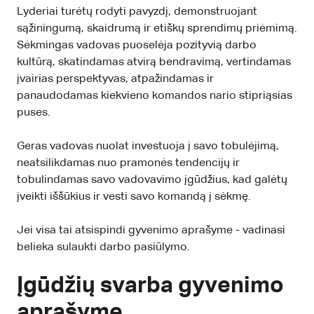
Lyderiai turėtų rodyti pavyzdį, demonstruojant
sąžiningumą, skaidrumą ir etiškų sprendimų priėmimą.
Sėkmingas vadovas puoselėja pozityvią darbo
kultūrą, skatindamas atvirą bendravimą, vertindamas
įvairias perspektyvas, atpažindamas ir
panaudodamas kiekvieno komandos nario stipriąsias
puses.
Geras vadovas nuolat investuoja į savo tobulėjimą,
neatsilikdamas nuo pramonės tendencijų ir
tobulindamas savo vadovavimo įgūdžius, kad galėtų
įveikti iššūkius ir vesti savo komandą į sėkmę.
Jei visa tai atsispindi gyvenimo aprašyme - vadinasi
belieka sulaukti darbo pasiūlymo.
Įgūdžių svarba gyvenimo
aprašyme