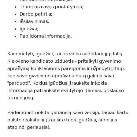
Trumpas savęs pristatymas;
Darbo patirtis;
Išsilavinimas;
Įgūdžiai;
Papildoma informacija.
Kaip matyti, įgūdžiai, tai tik viena sudedamųjų dalių.
Kiekvieno kandidato užduotis - pritaikyti gyvenimo
aprašymą konkrečioms pareigoms ir užpildyti jį taip,
kad savo gyvenimo aprašymu būtų galima save
"parduoti". Kokius įgūdžius įtrauksite ir kokia
informacija patrauksite skaitytojo dėmesį, priklauso
tik nuo jūsų.
Pademonstruokite geriausią savo versiją, tačiau kartu
būkite realistai ir įtraukite tuos įgūdžius, kurie jus
atspindi geriausiai.