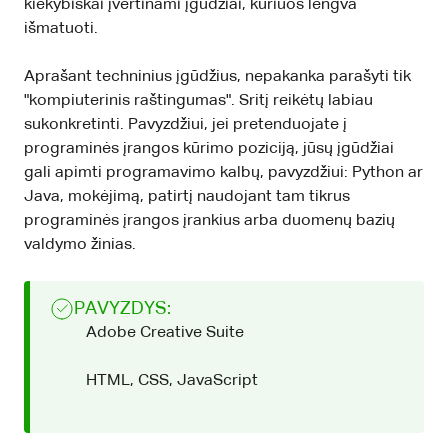
kiekybiškai įvertinami įgūdžiai, kuriuos lengva
išmatuoti.
Aprašant techninius įgūdžius, nepakanka parašyti tik
"kompiuterinis raštingumas". Sritį reikėtų labiau
sukonkretinti. Pavyzdžiui, jei pretenduojate į
programinės įrangos kūrimo poziciją, jūsų įgūdžiai
gali apimti programavimo kalbų, pavyzdžiui: Python ar
Java, mokėjimą, patirtį naudojant tam tikrus
programinės įrangos įrankius arba duomenų bazių
valdymo žinias.
PAVYZDYS:
Adobe Creative Suite
HTML, CSS, JavaScript