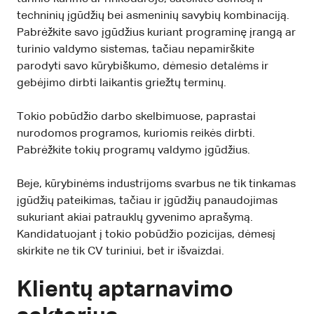
techninių įgūdžių bei asmeninių savybių kombinaciją.
Pabrėžkite savo įgūdžius kuriant programinę įrangą ar
turinio valdymo sistemas, tačiau nepamirškite
parodyti savo kūrybiškumo, dėmesio detalėms ir
gebėjimo dirbti laikantis griežtų terminų.
Tokio pobūdžio darbo skelbimuose, paprastai
nurodomos programos, kuriomis reikės dirbti.
Pabrėžkite tokių programų valdymo įgūdžius.
Beje, kūrybinėms industrijoms svarbus ne tik tinkamas
įgūdžių pateikimas, tačiau ir įgūdžių panaudojimas
sukuriant akiai patrauklų gyvenimo aprašymą.
Kandidatuojant į tokio pobūdžio pozicijas, dėmesį
skirkite ne tik CV turiniui, bet ir išvaizdai.
Klientų aptarnavimo