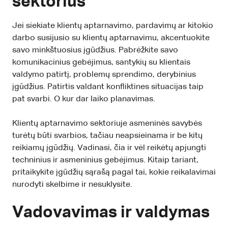
sektorius
Jei siekiate klientų aptarnavimo, pardavimų ar kitokio
darbo susijusio su klientų aptarnavimu, akcentuokite
savo minkštuosius įgūdžius. Pabrėžkite savo
komunikacinius gebėjimus, santykių su klientais
valdymo patirtį, problemų sprendimo, derybinius
įgūdžius. Patirtis valdant konfliktines situacijas taip
pat svarbi. O kur dar laiko planavimas.
Klientų aptarnavimo sektoriuje asmeninės savybės
turėtų būti svarbios, tačiau neapsieinama ir be kitų
reikiamų įgūdžių. Vadinasi, čia ir vėl reikėtų apjungti
techninius ir asmeninius gebėjimus. Kitaip tariant,
pritaikykite įgūdžių sąrašą pagal tai, kokie reikalavimai
nurodyti skelbime ir nesuklysite.
Vadovavimas ir valdymas