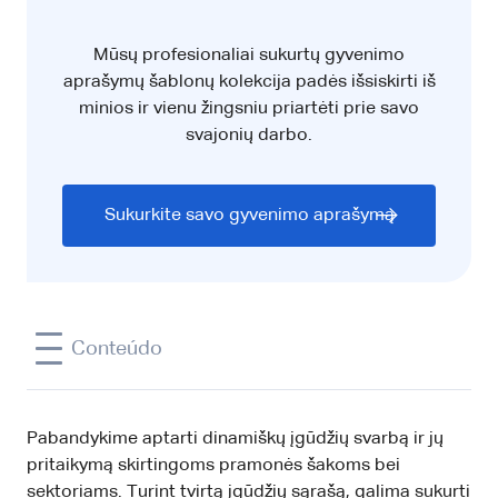
Mūsų profesionaliai sukurtų gyvenimo
aprašymų šablonų kolekcija padės išsiskirti iš
minios ir vienu žingsniu priartėti prie savo
svajonių darbo.
Sukurkite savo gyvenimo aprašymą
Conteúdo
Pabandykime aptarti dinamiškų įgūdžių svarbą ir jų
pritaikymą skirtingoms pramonės šakoms bei
sektoriams. Turint tvirtą įgūdžių sąrašą, galima sukurti