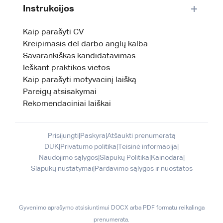
Instrukcijos
Kaip parašyti CV
Kreipimasis dėl darbo anglų kalba
Savarankiškas kandidatavimas
Ieškant praktikos vietos
Kaip parašyti motyvacinį laišką
Pareigų atsisakymai
Rekomendaciniai laiškai
Prisijungti
|
Paskyra
|
Atšaukti prenumeratą
DUK
|
Privatumo politika
|
Teisinė informacija
|
Naudojimo sąlygos
|
Slapukų Politika
|
Kainodara
|
Slapukų nustatymai
|
Pardavimo sąlygos ir nuostatos
Gyvenimo aprašymo atsisiuntimui DOCX arba PDF formatu reikalinga
prenumerata.