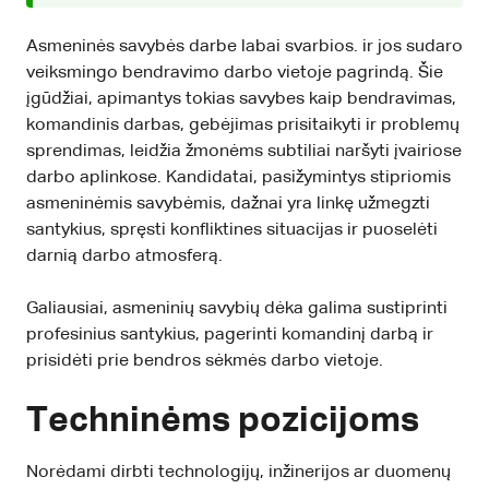
Asmeninės savybės darbe labai svarbios. ir jos sudaro
veiksmingo bendravimo darbo vietoje pagrindą. Šie
įgūdžiai, apimantys tokias savybes kaip bendravimas,
komandinis darbas, gebėjimas prisitaikyti ir problemų
sprendimas, leidžia žmonėms subtiliai naršyti įvairiose
darbo aplinkose. Kandidatai, pasižymintys stipriomis
asmeninėmis savybėmis, dažnai yra linkę užmegzti
santykius, spręsti konfliktines situacijas ir puoselėti
darnią darbo atmosferą.
Galiausiai, asmeninių savybių dėka galima sustiprinti
profesinius santykius, pagerinti komandinį darbą ir
prisidėti prie bendros sėkmės darbo vietoje.
Techninėms pozicijoms
Norėdami dirbti technologijų, inžinerijos ar duomenų