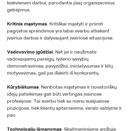
kiekvienam darbui, parodantis jūsų organizacinius
gebėjimus.
Kritinis mąstymas
. Kritiškai mąstyti ir priimti
pagrįstus sprendimus yra labai svarbu atliekant
įvairius darbus ir dalyvaujant įvairiose situacijose.
Vadovavimo įgūdžiai
. Net jei ir neužimate
vadovaujamų pareigų, lyderio savybių
demonstravimas, pavyzdžiui, iniciatyvumas ir kitų
motyvavimas, gali jus išskirti iš konkurentų.
Kūrybiškumas
. Neribotas mąstymas ir novatoriškų
idėjų pateikimas gali būti vertingas įvairiose
profesijose. Tai svarbu tiek su menu susijusiose
pozicijose, tiek klientų aptarnavime, verslo valdyme ir
pan.
Technologijų išmanymas
. Skaitmeniniame amžiuje