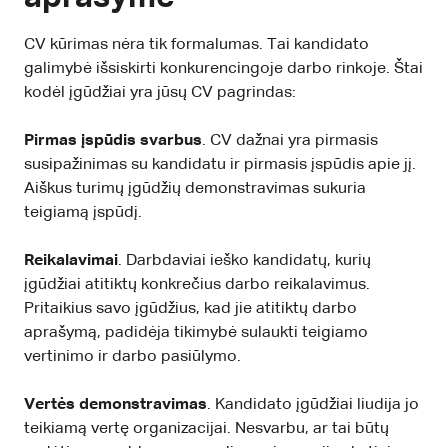
CV kūrimas nėra tik formalumas. Tai kandidato
galimybė išsiskirti konkurencingoje darbo rinkoje. Štai
kodėl įgūdžiai yra jūsų CV pagrindas:
Pirmas įspūdis svarbus
. CV dažnai yra pirmasis
susipažinimas su kandidatu ir pirmasis įspūdis apie jį.
Aiškus turimų įgūdžių demonstravimas sukuria
teigiamą įspūdį.
Reikalavimai
. Darbdaviai ieško kandidatų, kurių
įgūdžiai atitiktų konkrečius darbo reikalavimus.
Pritaikius savo įgūdžius, kad jie atitiktų darbo
aprašymą, padidėja tikimybė sulaukti teigiamo
vertinimo ir darbo pasiūlymo.
Vertės demonstravimas
. Kandidato įgūdžiai liudija jo
teikiamą vertę organizacijai. Nesvarbu, ar tai būtų