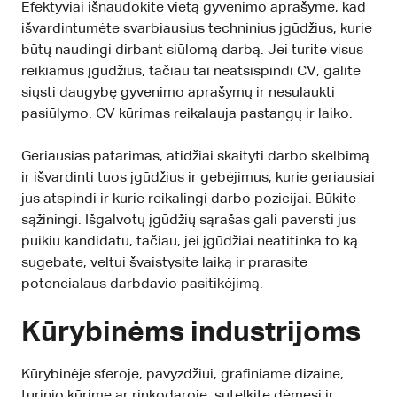
Efektyviai išnaudokite vietą gyvenimo aprašyme, kad
išvardintumėte svarbiausius techninius įgūdžius, kurie
būtų naudingi dirbant siūlomą darbą. Jei turite visus
reikiamus įgūdžius, tačiau tai neatsispindi CV, galite
siųsti daugybę gyvenimo aprašymų ir nesulaukti
pasiūlymo. CV kūrimas reikalauja pastangų ir laiko.
Geriausias patarimas, atidžiai skaityti darbo skelbimą
ir išvardinti tuos įgūdžius ir gebėjimus, kurie geriausiai
jus atspindi ir kurie reikalingi darbo pozicijai. Būkite
sąžiningi. Išgalvotų įgūdžių sąrašas gali paversti jus
puikiu kandidatu, tačiau, jei įgūdžiai neatitinka to ką
sugebate, veltui švaistysite laiką ir prarasite
potencialaus darbdavio pasitikėjimą.
Kūrybinėms industrijoms
Kūrybinėje sferoje, pavyzdžiui, grafiniame dizaine,
turinio kūrime ar rinkodaroje, sutelkite dėmesį ir