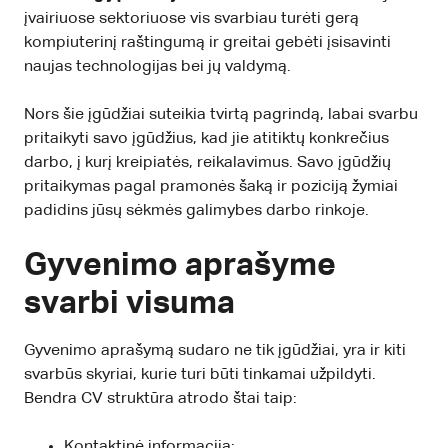
įvairiuose sektoriuose vis svarbiau turėti gerą
kompiuterinį raštingumą ir greitai gebėti įsisavinti
naujas technologijas bei jų valdymą.
Nors šie įgūdžiai suteikia tvirtą pagrindą, labai svarbu
pritaikyti savo įgūdžius, kad jie atitiktų konkrečius
darbo, į kurį kreipiatės, reikalavimus. Savo įgūdžių
pritaikymas pagal pramonės šaką ir poziciją žymiai
padidins jūsų sėkmės galimybes darbo rinkoje.
Gyvenimo aprašyme
svarbi visuma
Gyvenimo aprašymą sudaro ne tik įgūdžiai, yra ir kiti
svarbūs skyriai, kurie turi būti tinkamai užpildyti.
Bendra CV struktūra atrodo štai taip:
Kontaktinė informacija;