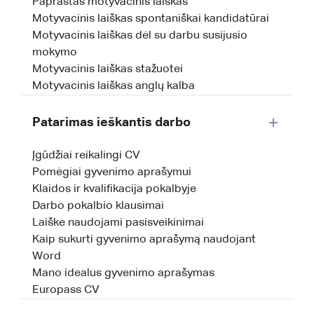
Paprastas motyvacinis laiškas
Motyvacinis laiškas spontaniškai kandidatūrai
Motyvacinis laiškas dėl su darbu susijusio
mokymo
Motyvacinis laiškas stažuotei
Motyvacinis laiškas anglų kalba
Patarimas ieškantis darbo
Įgūdžiai reikalingi CV
Pomėgiai gyvenimo aprašymui
Klaidos ir kvalifikacija pokalbyje
Darbo pokalbio klausimai
Laiške naudojami pasisveikinimai
Kaip sukurti gyvenimo aprašymą naudojant
Word
Mano idealus gyvenimo aprašymas
Europass CV