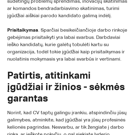
sudėtingų problemų sprendimas, inovacijų skatinimas
ar komandos bendradarbiavimo skatinimas, turimi
įgūdžiai aiškiai parodo kandidato galimą indėlį.
Prisitaikymas
. Sparčiai besikeičiančioje darbo rinkoje
gebėjimas prisitaikyti yra labai svarbus. Darbdaviai
ieško kandidatų, kurie galėtų tobulėti kartu su
organizacija, todėl tokie įgūdžiai kaip prisitaikymas ir
nuolatinis mokymasis yra labai svarbūs ir vertinami.
Patirtis, atitinkami
įgūdžiai ir žinios - sėkmės
garantas
Norint, kad CV taptų galingu įrankiu, atspindinčiu jūsų
galimybes, atminkite, kad įgūdžiai yra jūsų profesinės
kelionės pagrindas. Nesvarbu, ar tik žengiate į darbo
rinką, ar ieškote pokyčių, o gal siekiate lyderio