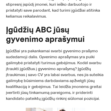
stipresnį įspūdį įmonei, kuri ieško darbuotojo ir
pristatyti save parodant, kad turimi įgūdžiai atitinka
keliamus reikalavimus.
Įgūdžių ABC jūsų
gyvenimo aprašymui
Įgūdžiai yra pakankamai svarbi gyvenimo prašymo
sudedamoji dalis. Gyvenimo aprašymas yra puiki
galimybė pristatyti turimus gebėjimus. Kodėl svarbu
įtraukti įgūdžius į gyvenimo aprašymą? Įgūdžių
įtraukimas į savo CV yra labai svarbus, nes jis suteikia
galimybę būsimiems darbdaviams apžvelgti jūsų
kvalifikaciją ir gebėjimus. Tai leidžia įmonėms greitai
įvertinti jūsų tinkamumą pareigoms, ir priderinti
kandidato pateiktų įgūdžių rinkinį siūlomai pozicijai.