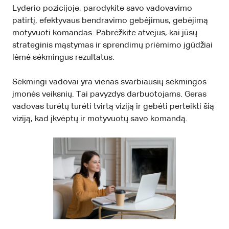
Lyderio pozicijoje, parodykite savo vadovavimo
patirtį, efektyvaus bendravimo gebėjimus, gebėjimą
motyvuoti komandas. Pabrėžkite atvejus, kai jūsų
strateginis mąstymas ir sprendimų priėmimo įgūdžiai
lėmė sėkmingus rezultatus.
Sėkmingi vadovai yra vienas svarbiausių sėkmingos
įmonės veiksnių. Tai pavyzdys darbuotojams. Geras
vadovas turėtų turėti tvirtą viziją ir gebėti perteikti šią
viziją, kad įkvėptų ir motyvuotų savo komandą.