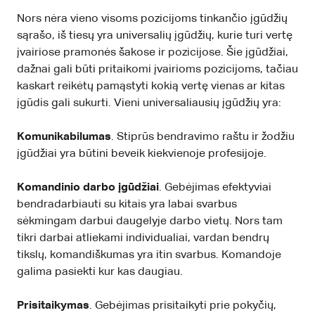
​Nors nėra vieno visoms pozicijoms tinkančio įgūdžių
sąrašo, iš tiesų yra universalių įgūdžių, kurie turi vertę
įvairiose pramonės šakose ir pozicijose. Šie įgūdžiai,
dažnai gali būti pritaikomi įvairioms pozicijoms, tačiau
kaskart reikėtų pamąstyti kokią vertę vienas ar kitas
įgūdis gali sukurti. Vieni universaliausių įgūdžių yra:
Komunikabilumas
. Stiprūs bendravimo raštu ir žodžiu
įgūdžiai yra būtini beveik kiekvienoje profesijoje.
Komandinio darbo įgūdžiai
. Gebėjimas efektyviai
bendradarbiauti su kitais yra labai svarbus
sėkmingam darbui daugelyje darbo vietų. Nors tam
tikri darbai atliekami individualiai, vardan bendrų
tikslų, komandiškumas yra itin svarbus. Komandoje
galima pasiekti kur kas daugiau.
Prisitaikymas
. Gebėjimas prisitaikyti prie pokyčių,