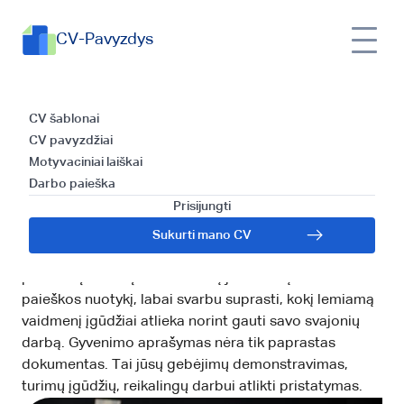
CV-Pavyzdys
Populiariausi įgūdžiai
CV šablonai
CV pavyzdžiai
reikalingi CV, arba ką
Motyvaciniai laiškai
Darbo paieška
įtraukti norint padaryti
Prisijungti
įspūdį darbdaviui
Sukurti mano CV
Sveikiname žengus pirmąjį žingsnį kuriant savo
profesinę kelionę! Leidžiantis į jaudinantį darbo
paieškos nuotykį, labai svarbu suprasti, kokį lemiamą
vaidmenį įgūdžiai atlieka norint gauti savo svajonių
darbą. Gyvenimo aprašymas nėra tik paprastas
dokumentas. Tai jūsų gebėjimų demonstravimas,
turimų įgūdžių, reikalingų darbui atlikti pristatymas.