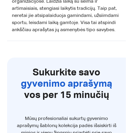
organizacijose. Laidžia laiką su šeima ir
artimaisiais, stengiasi laikytis tradicijų. Taip pat,
neretai jie atsipalaiduoja gamindami, užsiimdami
sportu, leisdami laiką gamtoje. Visa tai atspindi
ankščiau aprašytas jų asmenybės tipo savybes.
Sukurkite savo
gyvenimo aprašymą
vos per 15 minučių
Mūsų profesionaliai sukurtų gyvenimo
aprašymų šablonų kolekcija padės išsiskirti iš
minios ir vienu žingsniu priartėti prie savo