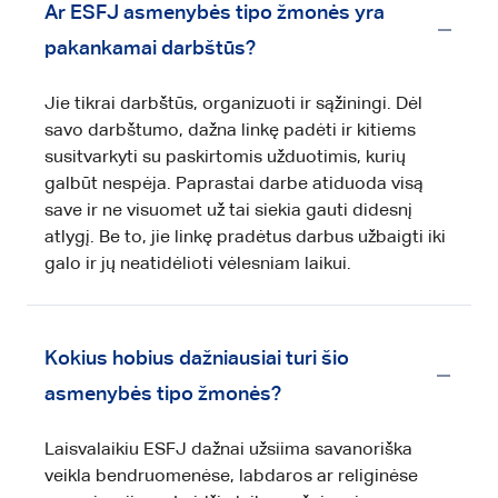
Ar ESFJ asmenybės tipo žmonės yra
pakankamai darbštūs?
Jie tikrai darbštūs, organizuoti ir sąžiningi. Dėl
savo darbštumo, dažna linkę padėti ir kitiems
susitvarkyti su paskirtomis užduotimis, kurių
galbūt nespėja. Paprastai darbe atiduoda visą
save ir ne visuomet už tai siekia gauti didesnį
atlygį. Be to, jie linkę pradėtus darbus užbaigti iki
galo ir jų neatidėlioti vėlesniam laikui.
Kokius hobius dažniausiai turi šio
asmenybės tipo žmonės?
Laisvalaikiu ESFJ dažnai užsiima savanoriška
veikla bendruomenėse, labdaros ar religinėse