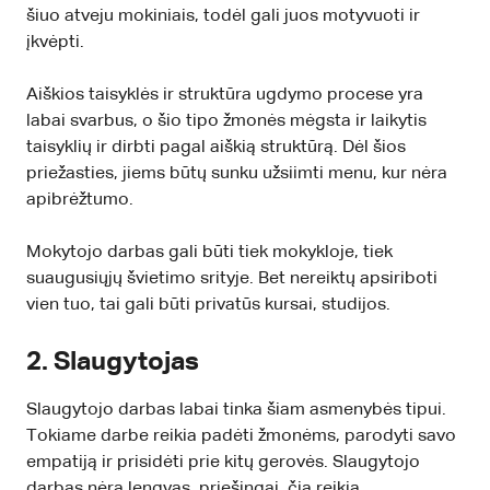
šiuo atveju mokiniais, todėl gali juos motyvuoti ir
įkvėpti.
Aiškios taisyklės ir struktūra ugdymo procese yra
labai svarbus, o šio tipo žmonės mėgsta ir laikytis
taisyklių ir dirbti pagal aiškią struktūrą. Dėl šios
priežasties, jiems būtų sunku užsiimti menu, kur nėra
apibrėžtumo.
Mokytojo darbas gali būti tiek mokykloje, tiek
suaugusiųjų švietimo srityje. Bet nereiktų apsiriboti
vien tuo, tai gali būti privatūs kursai, studijos.
2. Slaugytojas
Slaugytojo darbas labai tinka šiam asmenybės tipui.
Tokiame darbe reikia padėti žmonėms, parodyti savo
empatiją ir prisidėti prie kitų gerovės. Slaugytojo
darbas nėra lengvas, priešingai, čia reikia