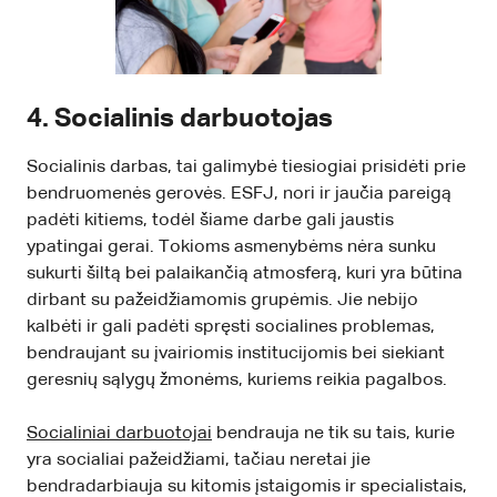
4. Socialinis darbuotojas
Socialinis darbas, tai galimybė tiesiogiai prisidėti prie
bendruomenės gerovės. ESFJ, nori ir jaučia pareigą
padėti kitiems, todėl šiame darbe gali jaustis
ypatingai gerai. Tokioms asmenybėms nėra sunku
sukurti šiltą bei palaikančią atmosferą, kuri yra būtina
dirbant su pažeidžiamomis grupėmis. Jie nebijo
kalbėti ir gali padėti spręsti socialines problemas,
bendraujant su įvairiomis institucijomis bei siekiant
geresnių sąlygų žmonėms, kuriems reikia pagalbos.
Socialiniai darbuotojai
bendrauja ne tik su tais, kurie
yra socialiai pažeidžiami, tačiau neretai jie
bendradarbiauja su kitomis įstaigomis ir specialistais,