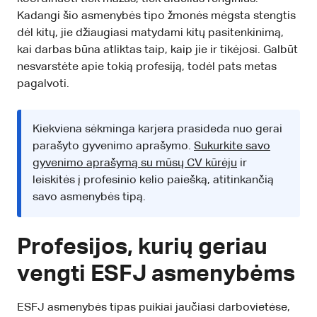
Kadangi šio asmenybės tipo žmonės mėgsta stengtis
dėl kitų, jie džiaugiasi matydami kitų pasitenkinimą,
kai darbas būna atliktas taip, kaip jie ir tikėjosi. Galbūt
nesvarstėte apie tokią profesiją, todėl pats metas
pagalvoti.
Kiekviena sėkminga karjera prasideda nuo gerai
parašyto gyvenimo aprašymo.
Sukurkite savo
gyvenimo aprašymą su mūsų CV kūrėju
ir
leiskitės į profesinio kelio paiešką, atitinkančią
savo asmenybės tipą.
Profesijos, kurių geriau
vengti ESFJ asmenybėms
ESFJ asmenybės tipas puikiai jaučiasi darbovietėse,