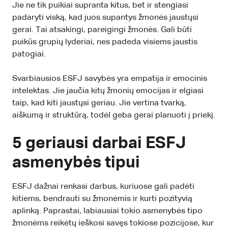
Jie ne tik puikiai supranta kitus, bet ir stengiasi
padaryti viską, kad juos supantys žmonės jaustųsi
gerai. Tai atsakingi, pareigingi žmonės. Gali būti
puikūs grupių lyderiai, nes padeda visiems jaustis
patogiai.
Svarbiausios ESFJ savybės yra empatija ir emocinis
intelektas. Jie jaučia kitų žmonių emocijas ir elgiasi
taip, kad kiti jaustųsi geriau. Jie vertina tvarką,
aiškumą ir struktūrą, todėl geba gerai planuoti į priekį.
5 geriausi darbai ESFJ
asmenybės tipui
ESFJ dažnai renkasi darbus, kuriuose gali padėti
kitiems, bendrauti su žmonėmis ir kurti pozityvią
aplinką. Paprastai, labiausiai tokio asmenybės tipo
žmonėms reikėtų ieškosi savęs tokiose pozicijose, kur