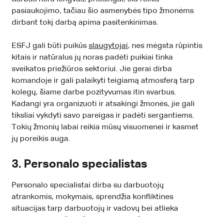
pasiaukojimo, tačiau šio asmenybės tipo žmonėms
dirbant tokį darbą apima pasitenkinimas.
ESFJ gali būti puikūs
slaugytojai
, nes mėgsta rūpintis
kitais ir natūralus jų noras padėti puikiai tinka
sveikatos priežiūros sektoriui. Jie gerai dirba
komandoje ir gali palaikyti teigiamą atmosferą tarp
kolegų, šiame darbe pozityvumas itin svarbus.
Kadangi yra organizuoti ir atsakingi žmonės, jie gali
tiksliai vykdyti savo pareigas ir padėti sergantiems.
Tokių žmonių labai reikia mūsų visuomenei ir kasmet
jų poreikis auga.
3. Personalo specialistas
Personalo specialistai dirba su darbuotojų
atrankomis, mokymais, sprendžia konfliktines
situacijas tarp darbuotojų ir vadovų bei atlieka