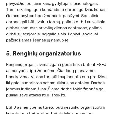
pavyzdžiui policininkais, gydytojais, psichologais.
Tam reikalingi geri komandinio darbo įgūdžiai, kuriais
šio asmenybės tipo žmonės ir pasižymi. Socialinis
darbas gali būti įvairių formų, galima dirbti su vaikais
globos namuose ar vaikų dienos centruose, galima
dirbti su senjorais, neįgaliaisiais. Lankyti socialiai
pažeidžiamas šeimas jų namuose.
5. Renginių organizatorius
Renginių organizavimas gana gerai tinka būtent ESFJ
asmenybės tipo žmonėms. Čia daug planavimo,
bendravimo. Viskas turi būti suplanuota nuo pradžios
iki galo, suderintos net smulkiausios detalės. Darbas
įdomus ir dinamiškas. Šiame darbe tokie žmonės gali
puikiai save atskleisti ir išreikšti.
ESFJ asmenybėms turėtų būti nesunku organizuoti ir
koordinuoti tiek mažus, tiek didelius renginius.