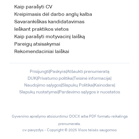
Kaip parašyti CV
Kreipimasis dėl darbo anglų kalba
Savarankiškas kandidatavimas
Ieškant praktikos vietos
Kaip parašyti motyvacinį laišką
Pareigų atsisakymai
Rekomendaciniai laiškai
Prisijungti
|
Paskyra
|
Atšaukti prenumeratą
DUK
|
Privatumo politika
|
Teisinė informacija
|
Naudojimo sąlygos
|
Slapukų Politika
|
Kainodara
|
Slapukų nustatymai
|
Pardavimo sąlygos ir nuostatos
Gyvenimo aprašymo atsisiuntimui DOCX arba PDF formatu reikalinga
prenumerata.
cv-pavyzdys - Copyright © 2025 Visos teisės saugomos