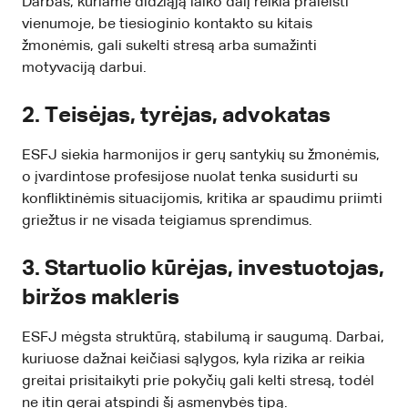
Darbas, kuriame didžiąją laiko dalį reikia praleisti
vienumoje, be tiesioginio kontakto su kitais
žmonėmis, gali sukelti stresą arba sumažinti
motyvaciją darbui.
2. Teisėjas, tyrėjas, advokatas
ESFJ siekia harmonijos ir gerų santykių su žmonėmis,
o įvardintose profesijose nuolat tenka susidurti su
konfliktinėmis situacijomis, kritika ar spaudimu priimti
griežtus ir ne visada teigiamus sprendimus.
3. Startuolio kūrėjas, investuotojas,
biržos makleris
ESFJ mėgsta struktūrą, stabilumą ir saugumą. Darbai,
kuriuose dažnai keičiasi sąlygos, kyla rizika ar reikia
greitai prisitaikyti prie pokyčių gali kelti stresą, todėl
ne itin gerai atspindi šį asmenybės tipą.