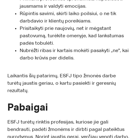
jausmams ir valdyti emocijas.
Rūpintis savimi, skirti laiko poilsiui, o ne tik
darbdavio ir klientų poreikiams.
Prisitaikyti prie naujovių, net ir mėgstant
pastovumą, turėkite omenyje, kad lankstumas
padės tobulėti.
Nubrėžti ribas ir kartais mokėti pasakyti „ne", kai
darbo krūvis per didelis.
Laikantis šių patarimų, ESFJ tipo žmonės darbe
turėtų jaustis geriau, o kartu pasiekti ir geresnių
rezultatų.
Pabaigai
ESFJ turėtų rinktis profesijas, kuriose jie gali
bendrauti, padėti žmonėms ir dirbti pagal pateiktus
nurodymus. Norint jaustis gerai, verčiau vengti darbo,