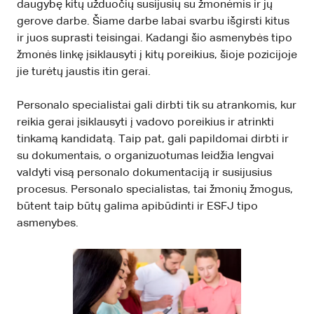
daugybę kitų užduočių susijusių su žmonėmis ir jų
gerove darbe. Šiame darbe labai svarbu išgirsti kitus
ir juos suprasti teisingai. Kadangi šio asmenybės tipo
žmonės linkę įsiklausyti į kitų poreikius, šioje pozicijoje
jie turėtų jaustis itin gerai.
Personalo specialistai gali dirbti tik su atrankomis, kur
reikia gerai įsiklausyti į vadovo poreikius ir atrinkti
tinkamą kandidatą. Taip pat, gali papildomai dirbti ir
su dokumentais, o organizuotumas leidžia lengvai
valdyti visą personalo dokumentaciją ir susijusius
procesus. Personalo specialistas, tai žmonių žmogus,
būtent taip būtų galima apibūdinti ir ESFJ tipo
asmenybes.