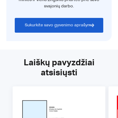
svajonių darbo.
Sukurkite savo gyvenimo aprašymą
Laiškų pavyzdžiai
atsisiųsti