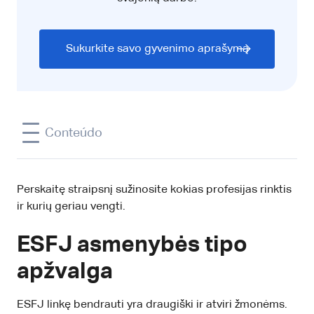
Sukurkite savo gyvenimo aprašymą
Conteúdo
Perskaitę straipsnį sužinosite kokias profesijas rinktis
ir kurių geriau vengti.
ESFJ asmenybės tipo
apžvalga
ESFJ linkę bendrauti yra draugiški ir atviri žmonėms.