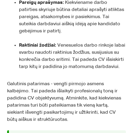
Pareigų aprašymas:
Kiekviename darbo
patirties skyriuje būtina detaliai aprašyti atliktas
pareigas, atsakomybes ir pasiekimus. Tai
suteikia darbdaviui aiškią idėją apie kandidato
gebėjimus ir patirtį.
Raktiniai žodžiai:
Venesuelos darbo rinkoje labai
svarbu naudoti raktinius žodžius, susijusius su
konkrečia darbo sritimi. Tai padeda CV išsiskirti
tarp kitų ir padidina jo matomumą darbdaviui.
Galutinis patarimas - vengti pirmojo asmens
kalbėjimo. Tai padeda išlaikyti profesionalų toną ir
padidina CV objektyvumą. Atminkite, kad kiekvienas
patarimas turi būti pateikiamas tik vieną kartą,
siekiant išvengti pasikartojimų ir užtikrinti, kad CV
būtų aiškus ir struktūruotas.