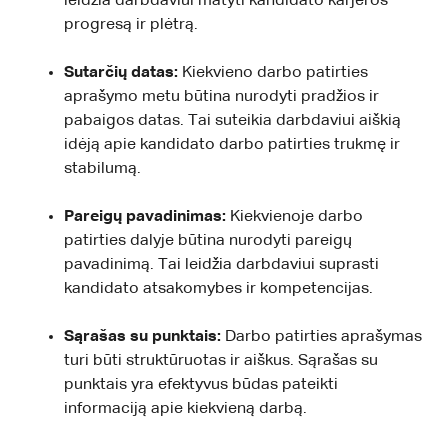
leidžia darbdaviui matyti kandidato karjeros
progresą ir plėtrą.
Sutarčių datas:
Kiekvieno darbo patirties
aprašymo metu būtina nurodyti pradžios ir
pabaigos datas. Tai suteikia darbdaviui aiškią
idėją apie kandidato darbo patirties trukmę ir
stabilumą.
Pareigų pavadinimas:
Kiekvienoje darbo
patirties dalyje būtina nurodyti pareigų
pavadinimą. Tai leidžia darbdaviui suprasti
kandidato atsakomybes ir kompetencijas.
Sąrašas su punktais:
Darbo patirties aprašymas
turi būti struktūruotas ir aiškus. Sąrašas su
punktais yra efektyvus būdas pateikti
informaciją apie kiekvieną darbą.