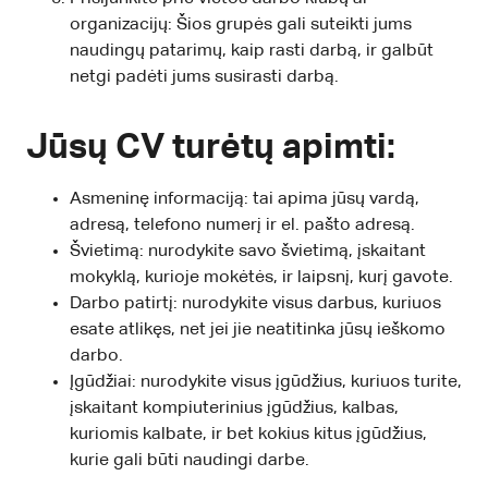
organizacijų: Šios grupės gali suteikti jums
naudingų patarimų, kaip rasti darbą, ir galbūt
netgi padėti jums susirasti darbą.
Jūsų CV turėtų apimti:
Asmeninę informaciją: tai apima jūsų vardą,
adresą, telefono numerį ir el. pašto adresą.
Švietimą: nurodykite savo švietimą, įskaitant
mokyklą, kurioje mokėtės, ir laipsnį, kurį gavote.
Darbo patirtį: nurodykite visus darbus, kuriuos
esate atlikęs, net jei jie neatitinka jūsų ieškomo
darbo.
Įgūdžiai: nurodykite visus įgūdžius, kuriuos turite,
įskaitant kompiuterinius įgūdžius, kalbas,
kuriomis kalbate, ir bet kokius kitus įgūdžius,
kurie gali būti naudingi darbe.