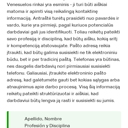
Venesuelos rinkai yra esminis - ji turi būti aiškiai
matoma ir apimti visą reikalingą kontaktinę
informaciją. Antraštė turėtų prasidėti nuo pavardės ir
vardo, kurie yra pirmieji, pagal kuriuos potencialūs
darbdaviai gali jus identifikuoti. Toliau reikėtų pateikti
savo profesiją ir discipliną, kad būtų aišku, kokią sritį
ir kompetenciją atstovaujate. Pašto adresą reikia
įtraukti, kad būtų galima susisiekti ne tik elektroniniu
būdu, bet ir per tradicinį paštą. Telefonas yra būtinas,
nes daugelis darbdavių nori pirmiausiai susisiekti
telefonu. Galiausiai, įtraukite elektroninio pašto
adresą, kad galėtumėte gauti bet kokias sąlygas arba
atnaujinimus apie darbo procesą. Visą šią informaciją
reikėtų pateikti struktūrizuotai ir aiškiai, kad
darbdaviui būtų lengva ją rasti ir susisiekti su jumis.
Apellido, Nombre
Profesión y Disciplina