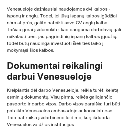
Venesueloje dažniausiai naudojamos dvi kalbos -
ispanų ir anglų. Todėl, jei jūsų ispanų kalbos įgūdžiai
nėra stiprūs, galite pateikti savo CV anglų kalba.
Tačiau gerai įsidėmėkite, kad dauguma darbdavių gali
reikalauti bent jau pagrindinių ispanų kalbos įgūdžių,
todėl būtų naudinga investuoti šiek tiek laiko į
mokymąsi šios kalbos.
Dokumentai reikalingi
darbui Venesueloje
Kreipiantis dėl darbo Venesueloje, reikia turėti keletą
esminių dokumentų. Visų pirma, reikės galiojančio
pasporto ir darbo vizos. Darbo vizos paraiška turi būti
pateikta Venesuelos ambasadoje ar konsulatuose.
Taip pat reikia įsidarbinimo leidimo, kurį išduoda
Venesuelos valdžios institucijos.