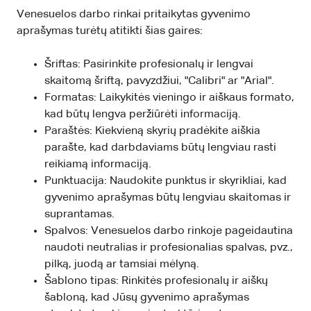
Venesuelos darbo rinkai pritaikytas gyvenimo
aprašymas turėtų atitikti šias gaires:
Šriftas: Pasirinkite profesionalų ir lengvai
skaitomą šriftą, pavyzdžiui, "Calibri" ar "Arial".
Formatas: Laikykitės vieningo ir aiškaus formato,
kad būtų lengva peržiūrėti informaciją.
Paraštės: Kiekvieną skyrių pradėkite aiškia
parašte, kad darbdaviams būtų lengviau rasti
reikiamą informaciją.
Punktuacija: Naudokite punktus ir skyrikliai, kad
gyvenimo aprašymas būtų lengviau skaitomas ir
suprantamas.
Spalvos: Venesuelos darbo rinkoje pageidautina
naudoti neutralias ir profesionalias spalvas, pvz.,
pilką, juodą ar tamsiai mėlyną.
Šablono tipas: Rinkitės profesionalų ir aiškų
šabloną, kad Jūsų gyvenimo aprašymas