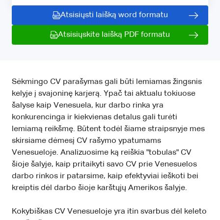
Atsisiųsti laišką word formatu
Atsisiųskite laišką PDF formatu
Sėkmingo CV parašymas gali būti lemiamas žingsnis
kelyje į svajoninę karjerą. Ypač tai aktualu tokiuose
šalyse kaip Venesuela, kur darbo rinka yra
konkurencinga ir kiekvienas detalus gali turėti
lemiamą reikšmę. Būtent todėl šiame straipsnyje mes
skirsiame dėmesį CV rašymo ypatumams
Venesueloje. Analizuosime ką reiškia "tobulas" CV
šioje šalyje, kaip pritaikyti savo CV prie Venesuelos
darbo rinkos ir patarsime, kaip efektyviai ieškoti bei
kreiptis dėl darbo šioje karštųjų Amerikos šalyje.
Kokybiškas CV Venesueloje yra itin svarbus dėl keleto