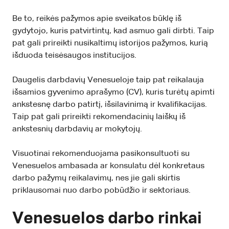
Be to, reikės pažymos apie sveikatos būklę iš
gydytojo, kuris patvirtintų, kad asmuo gali dirbti. Taip
pat gali prireikti nusikaltimų istorijos pažymos, kurią
išduoda teisėsaugos institucijos.
Daugelis darbdavių Venesueloje taip pat reikalauja
išsamios gyvenimo aprašymo (CV), kuris turėtų apimti
ankstesnę darbo patirtį, išsilavinimą ir kvalifikacijas.
Taip pat gali prireikti rekomendacinių laiškų iš
ankstesnių darbdavių ar mokytojų.
Visuotinai rekomenduojama pasikonsultuoti su
Venesuelos ambasada ar konsulatu dėl konkretaus
darbo pažymų reikalavimų, nes jie gali skirtis
priklausomai nuo darbo pobūdžio ir sektoriaus.
Venesuelos darbo rinkai