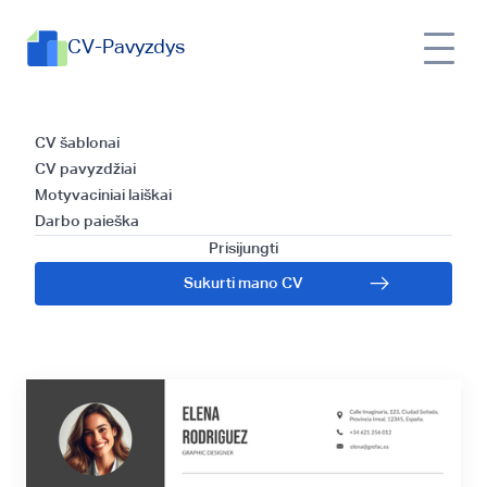
CV-Pavyzdys
Kaip parašyti CV ir
CV šablonai
CV pavyzdžiai
kreiptis dėl darbo
Motyvaciniai laiškai
Darbo paieška
Venesueloje:
Prisijungti
Sukurti mano CV
patarimai ir gairės