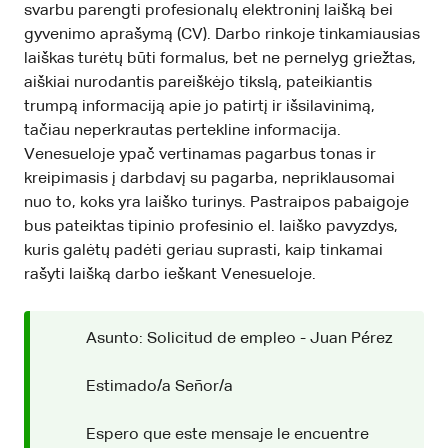
svarbu parengti profesionalų elektroninį laišką bei
gyvenimo aprašymą (CV). Darbo rinkoje tinkamiausias
laiškas turėtų būti formalus, bet ne pernelyg griežtas,
aiškiai nurodantis pareiškėjo tikslą, pateikiantis
trumpą informaciją apie jo patirtį ir išsilavinimą,
tačiau neperkrautas pertekline informacija.
Venesueloje ypač vertinamas pagarbus tonas ir
kreipimasis į darbdavį su pagarba, nepriklausomai
nuo to, koks yra laiško turinys. Pastraipos pabaigoje
bus pateiktas tipinio profesinio el. laiško pavyzdys,
kuris galėtų padėti geriau suprasti, kaip tinkamai
rašyti laišką darbo ieškant Venesueloje.
Asunto: Solicitud de empleo - Juan Pérez
Estimado/a Señor/a
Espero que este mensaje le encuentre