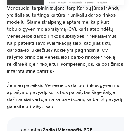
Venesuela, tarpininkaujanti tarp Karibų jūros ir Andų,
yra šalis su turtinga kultūra ir unikaliu darbo rinkos
modeliu. Šiame straipsnyje aptarsime, kaip kurti
tobulo gyvenimo aprašymą (CV), kuris atspindėtų
Venesuelos darbo rinkos subtilybes ir reikalavimus.
Kaip pateikti savo kvalifikaciją taip, kad ji atitiktų
darbdavio lūkesčius? Kokie yra pagrindiniai CV
rašymo principai Venesuelos darbo rinkoje? Kokią
reikšmę šioje rinkoje turi kompetencijos, kalbos žinios
ir tarptautinė patirtis?
Žemiau pateiksiu Venesuelos darbo rinkos gyvenimo
aprašymo pavyzdį, kuris bus parašytas šioje šalyje
dažniausiai vartojama kalba - ispanų kalba. Šį pavyzdį
galėsite pritaikyti sau.
Treniruotės:
Žodis (Microsoft), PDF