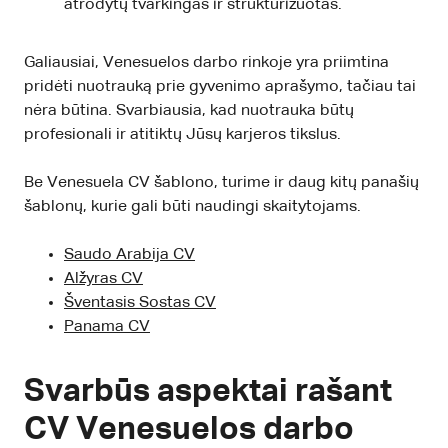
atrodytų tvarkingas ir struktūrizuotas.
Galiausiai, Venesuelos darbo rinkoje yra priimtina
pridėti nuotrauką prie gyvenimo aprašymo, tačiau tai
nėra būtina. Svarbiausia, kad nuotrauka būtų
profesionali ir atitiktų Jūsų karjeros tikslus.
Be Venesuela CV šablono, turime ir daug kitų panašių
šablonų, kurie gali būti naudingi skaitytojams.
Saudo Arabija CV
Alžyras CV
Šventasis Sostas CV
Panama CV
Svarbūs aspektai rašant
CV Venesuelos darbo