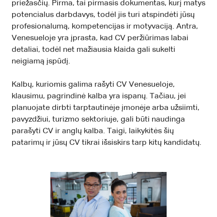
priežasčių. Pirma, tai pirmasis dokumentas, kurį matys
potencialus darbdavys, todėl jis turi atspindėti jūsų
profesionalumą, kompetencijas ir motyvaciją. Antra,
Venesueloje yra įprasta, kad CV peržiūrimas labai
detaliai, todėl net mažiausia klaida gali sukelti
neigiamą įspūdį.
Kalbų, kuriomis galima rašyti CV Venesueloje,
klausimu, pagrindinė kalba yra ispanų. Tačiau, jei
planuojate dirbti tarptautinėje įmonėje arba užsiimti,
pavyzdžiui, turizmo sektoriuje, gali būti naudinga
parašyti CV ir anglų kalba. Taigi, laikykitės šių
patarimų ir jūsų CV tikrai išsiskirs tarp kitų kandidatų.