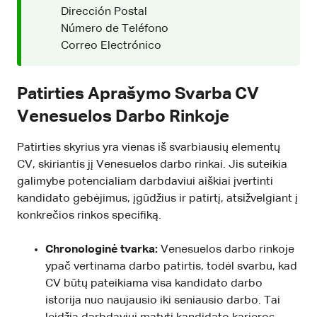
Dirección Postal
Número de Teléfono
Correo Electrónico
Patirties Aprašymo Svarba CV
Venesuelos Darbo Rinkoje
Patirties skyrius yra vienas iš svarbiausių elementų
CV, skiriantis jį Venesuelos darbo rinkai. Jis suteikia
galimybe potencialiam darbdaviui aiškiai įvertinti
kandidato gebėjimus, įgūdžius ir patirtį, atsižvelgiant į
konkrečios rinkos specifiką.
Chronologinė tvarka:
Venesuelos darbo rinkoje
ypač vertinama darbo patirtis, todėl svarbu, kad
CV būtų pateikiama visa kandidato darbo
istorija nuo naujausio iki seniausio darbo. Tai