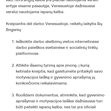
kad, nors anglų kalba yra plačiai naudojama verslo
srityje visame pasaulyje, Venesueloje dažniausiai
verslui naudojama ispanų kalba.
Kreipiantis dėl darbo Venesueloje, reikėtų laikytis šių
žingsnių:
Ieškokite darbo skelbimų vietos internetinėse
darbo paieškos svetainėse ir socialinių tinklų
platformose.
Atlikite išsamų tyrimą apie įmonę, į kurią
ketinate kreiptis, kad galėtumėte pritaikyti savo
motyvacijos laišką ir gyvenimo aprašymą jų
konkrečioms reikalavimams.
Ruošdami dokumentus, atminkite, kad gyvenimo
aprašymai ir motyvacijos laiškai dažniausiai turi
būti pateikti ispanų kalba, nes tai yra oficiali