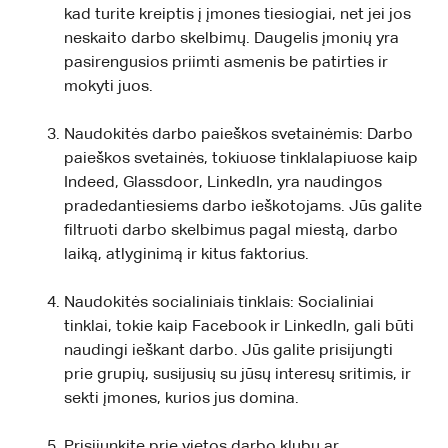
kad turite kreiptis į įmones tiesiogiai, net jei jos
neskaito darbo skelbimų. Daugelis įmonių yra
pasirengusios priimti asmenis be patirties ir
mokyti juos.
Naudokitės darbo paieškos svetainėmis: Darbo
paieškos svetainės, tokiuose tinklalapiuose kaip
Indeed, Glassdoor, LinkedIn, yra naudingos
pradedantiesiems darbo ieškotojams. Jūs galite
filtruoti darbo skelbimus pagal miestą, darbo
laiką, atlyginimą ir kitus faktorius.
Naudokitės socialiniais tinklais: Socialiniai
tinklai, tokie kaip Facebook ir LinkedIn, gali būti
naudingi ieškant darbo. Jūs galite prisijungti
prie grupių, susijusių su jūsų interesų sritimis, ir
sekti įmones, kurios jus domina.
Prisijunkite prie vietos darbo klubų ar