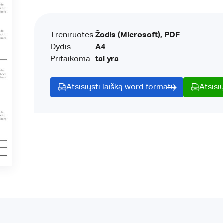
Treniruotės:
Žodis (Microsoft), PDF
Dydis:
A4
Pritaikoma:
tai yra
Atsisiųsti laišką word formatu
Atsisi