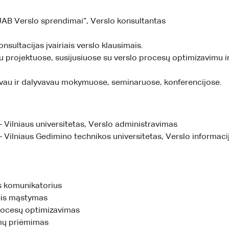
AB Verslo sprendimai“, Verslo konsultantas
onsultacijas įvairiais verslo klausimais.
u projektuose, susijusiuose su verslo procesų optimizavimu 
vau ir dalyvavau mokymuose, seminaruose, konferencijose.
 Vilniaus universitetas, Verslo administravimas
 Vilniaus Gedimino technikos universitetas, Verslo informacija
s komunikatorius
nis mąstymas
rocesų optimizavimas
mų priėmimas