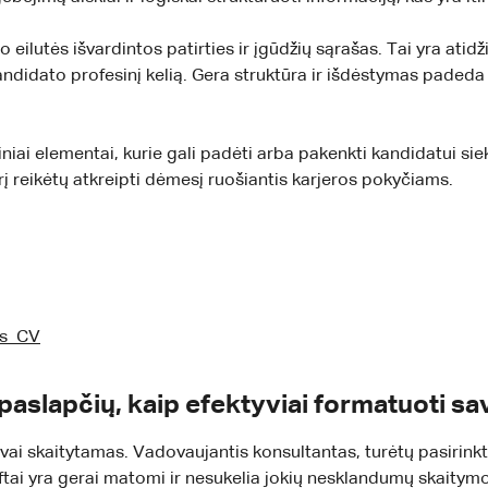
 eilutės išvardintos patirties ir įgūdžių sąrašas. Tai yra atid
andidato profesinį kelią. Gera struktūra ir išdėstymas padeda š
niai elementai, kurie gali padėti arba pakenkti kandidatui si
urį reikėtų atkreipti dėmesį ruošiantis karjeros pokyčiams.
as CV
paslapčių, kaip efektyviai formatuoti s
ngvai skaitytamas. Vadovaujantis konsultantas, turėtų pasirinkti
iftai yra gerai matomi ir nesukelia jokių nesklandumų skaitym