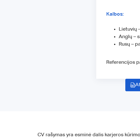
Kalbos:
Lietuvių 
Anglų – s
Rusų – p
Referencijos 
At
CV rašymas yra esminė dalis karjeros kūrimo p