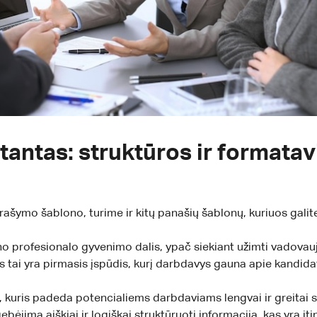
tantas: struktūros ir formata
šymo šablono, turime ir kitų panašių šablonų, kuriuos galite 
ieno profesionalo gyvenimo dalis, ypač siekiant užimti vadovau
 tai yra pirmasis įspūdis, kurį darbdavys gauna apie kandida
uris padeda potencialiems darbdaviams lengvai ir greitai supr
bėjimą aiškiai ir logiškai struktūruoti informaciją, kas yra it