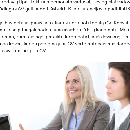
bdavių tipai, toki kaip personalo vadovai, tiesioginiai vadovai
dingas CV gali padėti išsiskirti iš konkurencijos ir padidinti
e bus detaliai paaiškinta, kaip suformuoti tobulą CV. Konsultant
gai ir kaip tai gali padėti jums išsiskirti iš kitų kandidatų
ame, kaip teisingai pateikti darbo patirtį ir išsilavinimą. Tai
ines frazes, kurios padidins jūsų CV vertę potencialaus darbd
au svarbus nei pati CV.