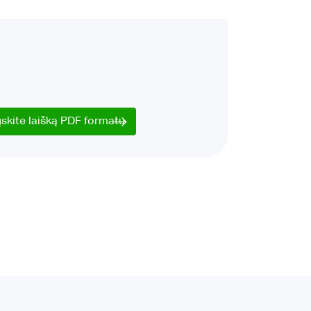
ųskite laišką PDF formatu