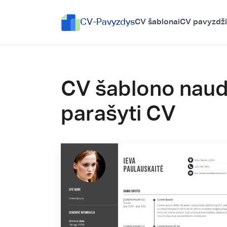
CV-Pavyzdys
CV šablonai
CV pavyzdži
CV šablono naudo
parašyti CV