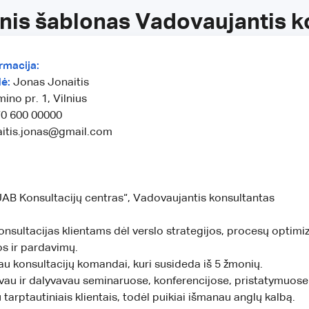
nis šablonas Vadovaujantis k
rmacija:
ė:
Jonas Jonaitis
ino pr. 1, Vilnius
0 600 00000
aitis.jonas@gmail.com
AB Konsultacijų centras“, Vadovaujantis konsultantas
onsultacijas klientams dėl verslo strategijos, procesų optimi
s ir pardavimų.
u konsultacijų komandai, kuri susideda iš 5 žmonių.
vau ir dalyvavau seminaruose, konferencijose, pristatymuose
 tarptautiniais klientais, todėl puikiai išmanau anglų kalbą.