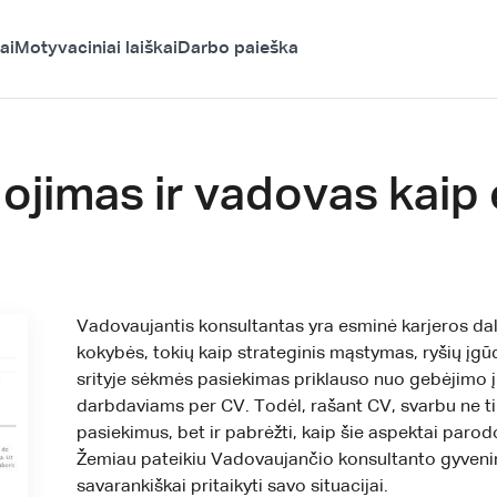
ai
Motyvaciniai laiškai
Darbo paieška
jimas ir vadovas kaip 
Vadovaujantis konsultantas yra esminė karjeros dalis,
kokybės, tokių kaip strateginis mąstymas, ryšių įgūd
srityje sėkmės pasiekimas priklauso nuo gebėjimo į
darbdaviams per CV. Todėl, rašant CV, svarbu ne tik 
pasiekimus, bet ir pabrėžti, kaip šie aspektai parod
Žemiau pateikiu Vadovaujančio konsultanto gyveni
savarankiškai pritaikyti savo situacijai.