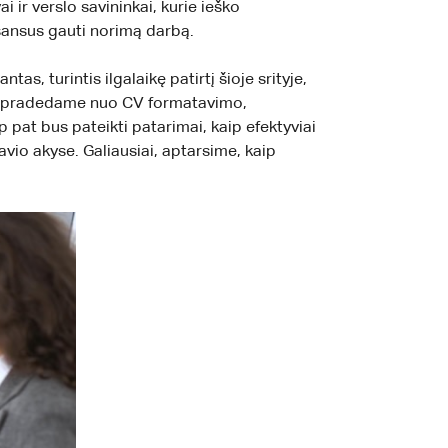
 ir verslo savininkai, kurie ieško
 šansus gauti norimą darbą.
as, turintis ilgalaikę patirtį šioje srityje,
. Mes pradedame nuo CV formatavimo,
p pat bus pateikti patarimai, kaip efektyviai
avio akyse. Galiausiai, aptarsime, kaip