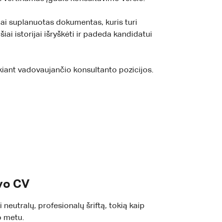
žiai suplanuotas dokumentas, kuris turi
iai istorijai išryškėti ir padeda kandidatui
ekiant vadovaujančio konsultanto pozicijos.
avo CV
 neutralų, profesionalų šriftą, tokią kaip
o metu.