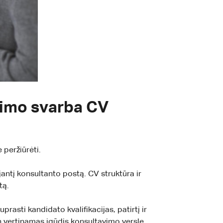
vimo svarba CV
peržiūrėti.
jantį konsultanto postą. CV struktūra ir
tą.
asti kandidato kvalifikacijas, patirtį ir
in vertinamas įgūdis konsultavimo versle.