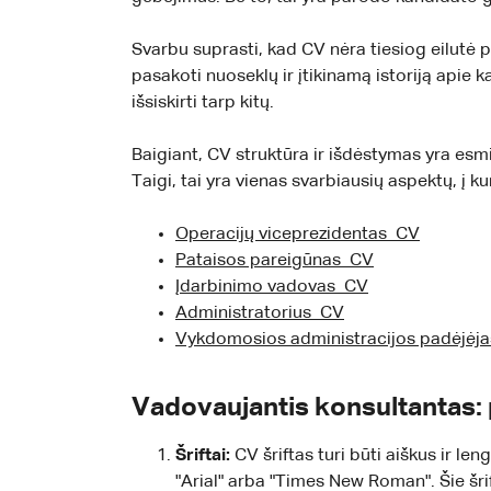
Svarbu suprasti, kad CV nėra tiesiog eilutė po
pasakoti nuoseklų ir įtikinamą istoriją apie k
išsiskirti tarp kitų.
Baigiant, CV struktūra ir išdėstymas yra esmi
Taigi, tai yra vienas svarbiausių aspektų, į k
Operacijų viceprezidentas CV
Pataisos pareigūnas CV
Įdarbinimo vadovas CV
Administratorius CV
Vykdomosios administracijos padėjėj
Vadovaujantis konsultantas: 
Šriftai:
CV šriftas turi būti aiškus ir le
"Arial" arba "Times New Roman". Šie šr