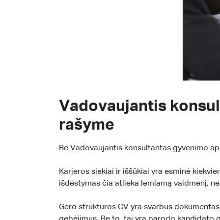
Vadovaujantis konsul
rašyme
Be Vadovaujantis konsultantas gyvenimo apra
Karjeros siekiai ir iššūkiai yra esminė kiekv
išdėstymas čia atlieka lemiamą vaidmenį, nes
Gero struktūros CV yra svarbus dokumentas, k
gebėjimus. Be to, tai yra parodo kandidato ge