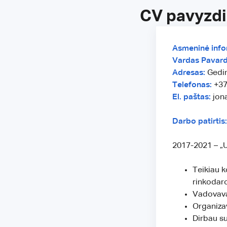
CV pavyzdi
Asmeninė info
Vardas Pavard
Adresas:
Gedim
Telefonas:
+37
El. paštas:
jon
Darbo patirtis:
2017-2021 – „U
Teikiau k
rinkodaro
Vadovava
Organiza
Dirbau su