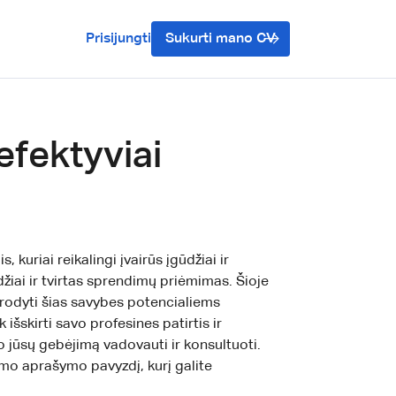
Prisijungti
Sukurti mano CV
efektyviai
 kuriai reikalingi įvairūs įgūdžiai ir
žiai ir tvirtas sprendimų priėmimas. Šioje
rodyti šias savybes potencialiems
išskirti savo profesines patirtis ir
o jūsų gebėjimą vadovauti ir konsultuoti.
mo aprašymo pavyzdį, kurį galite