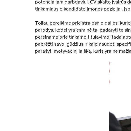
potencialiam darbdaviui. CV skaito įvairūs dar
tinkamiausio kandidato įmonės pozicijai. Įspū
Toliau pereikime prie straipsnio dalies, kurioj
parodys, kodėl yra esminė tai padaryti teisin
pereiname prie tinkamo titulavimo, tada aptari
pabrėžti savo įgūdžius ir kaip naudoti specif
parašyti motyvacinį laišką, kuris yra ne maži