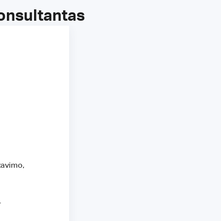
onsultantas
zavimo,
.