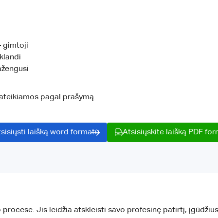
– gimtoji
klandi
ažengusi
pateikiamos pagal prašymą.
sisiųsti laišką word formatu
Atsisiųskite laišką PDF fo
rocese. Jis leidžia atskleisti savo profesinę patirtį, įgūdžius