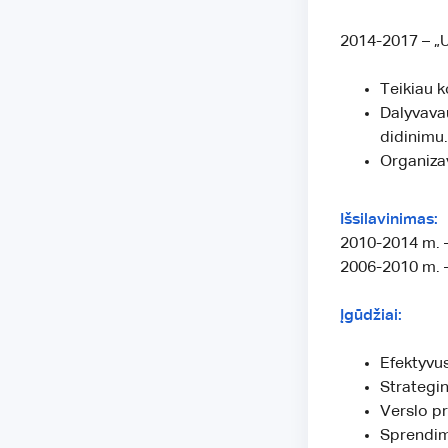
2014-2017 – „U
Teikiau k
Dalyvava
didinimu.
Organiza
Išsilavinimas:
2010-2014 m. –
2006-2010 m. –
Įgūdžiai:
Efektyvu
Strategi
Verslo p
Sprendi