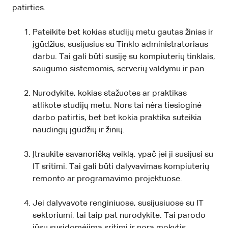
patirties.
Pateikite bet kokias studijų metu gautas žinias ir
įgūdžius, susijusius su Tinklo administratoriaus
darbu. Tai gali būti susiję su kompiuterių tinklais,
saugumo sistemomis, serverių valdymu ir pan.
Nurodykite, kokias stažuotes ar praktikas
atlikote studijų metu. Nors tai nėra tiesioginė
darbo patirtis, bet bet kokia praktika suteikia
naudingų įgūdžių ir žinių.
Įtraukite savanorišką veiklą, ypač jei ji susijusi su
IT sritimi. Tai gali būti dalyvavimas kompiuterių
remonto ar programavimo projektuose.
Jei dalyvavote renginiuose, susijusiuose su IT
sektoriumi, tai taip pat nurodykite. Tai parodo
jūsų susidomėjimą sritimi ir norą mokytis.