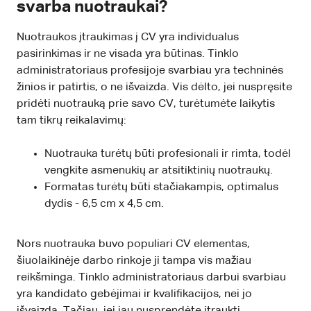
svarba nuotraukai?
Nuotraukos įtraukimas į CV yra individualus
pasirinkimas ir ne visada yra būtinas. Tinklo
administratoriaus profesijoje svarbiau yra techninės
žinios ir patirtis, o ne išvaizda. Vis dėlto, jei nuspręsite
pridėti nuotrauką prie savo CV, turėtumėte laikytis
tam tikrų reikalavimų:
Nuotrauka turėtų būti profesionali ir rimta, todėl
vengkite asmenukių ar atsitiktinių nuotraukų.
Formatas turėtų būti stačiakampis, optimalus
dydis - 6,5 cm x 4,5 cm.
Nors nuotrauka buvo populiari CV elementas,
šiuolaikinėje darbo rinkoje ji tampa vis mažiau
reikšminga. Tinklo administratoriaus darbui svarbiau
yra kandidato gebėjimai ir kvalifikacijos, nei jo
išvaizda. Tačiau, jei jau nusprendėte įtraukti