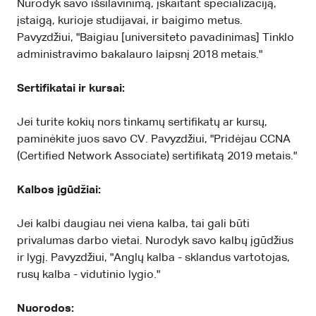
Nurodyk savo išsilavinimą, įskaitant specializaciją,
įstaigą, kurioje studijavai, ir baigimo metus.
Pavyzdžiui, "Baigiau [universiteto pavadinimas] Tinklo
administravimo bakalauro laipsnį 2018 metais."
Sertifikatai ir kursai:
Jei turite kokių nors tinkamų sertifikatų ar kursų,
paminėkite juos savo CV. Pavyzdžiui, "Pridėjau CCNA
(Certified Network Associate) sertifikatą 2019 metais."
Kalbos įgūdžiai:
Jei kalbi daugiau nei viena kalba, tai gali būti
privalumas darbo vietai. Nurodyk savo kalbų įgūdžius
ir lygį. Pavyzdžiui, "Anglų kalba - sklandus vartotojas,
rusų kalba - vidutinio lygio."
Nuorodos: