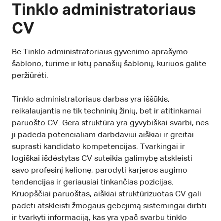
Tinklo administratoriaus
CV
Be Tinklo administratoriaus gyvenimo aprašymo
šablono, turime ir kitų panašių šablonų, kuriuos galite
peržiūrėti.
Tinklo administratoriaus darbas yra iššūkis,
reikalaujantis ne tik techninių žinių, bet ir atitinkamai
paruošto CV. Gera struktūra yra gyvybiškai svarbi, nes
ji padeda potencialiam darbdaviui aiškiai ir greitai
suprasti kandidato kompetencijas. Tvarkingai ir
logiškai išdėstytas CV suteikia galimybę atskleisti
savo profesinį kelionę, parodyti karjeros augimo
tendencijas ir geriausiai tinkančias pozicijas.
Kruopščiai paruoštas, aiškiai struktūrizuotas CV gali
padėti atskleisti žmogaus gebėjimą sistemingai dirbti
ir tvarkyti informaciją, kas yra ypač svarbu tinklo