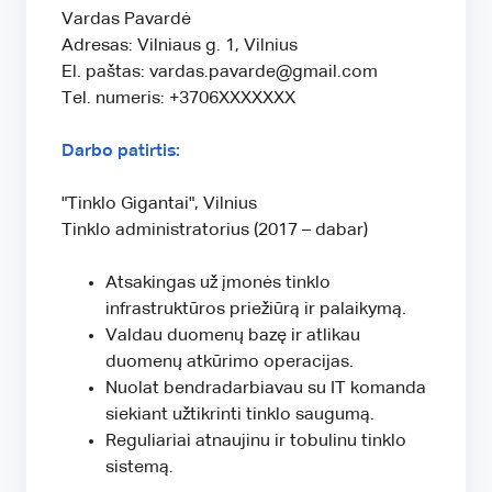
Vardas Pavardė
Adresas: Vilniaus g. 1, Vilnius
El. paštas: vardas.pavarde@gmail.com
Tel. numeris: +3706XXXXXXX
Darbo patirtis:
"Tinklo Gigantai", Vilnius
Tinklo administratorius (2017 – dabar)
Atsakingas už įmonės tinklo
infrastruktūros priežiūrą ir palaikymą.
Valdau duomenų bazę ir atlikau
duomenų atkūrimo operacijas.
Nuolat bendradarbiavau su IT komanda
siekiant užtikrinti tinklo saugumą.
Reguliariai atnaujinu ir tobulinu tinklo
sistemą.