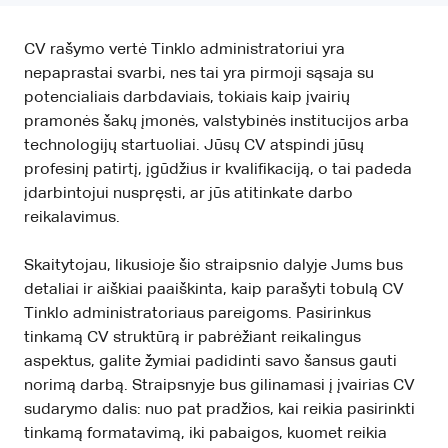
CV rašymo vertė Tinklo administratoriui yra
nepaprastai svarbi, nes tai yra pirmoji sąsaja su
potencialiais darbdaviais, tokiais kaip įvairių
pramonės šakų įmonės, valstybinės institucijos arba
technologijų startuoliai. Jūsų CV atspindi jūsų
profesinį patirtį, įgūdžius ir kvalifikaciją, o tai padeda
įdarbintojui nuspręsti, ar jūs atitinkate darbo
reikalavimus.
Skaitytojau, likusioje šio straipsnio dalyje Jums bus
detaliai ir aiškiai paaiškinta, kaip parašyti tobulą CV
Tinklo administratoriaus pareigoms. Pasirinkus
tinkamą CV struktūrą ir pabrėžiant reikalingus
aspektus, galite žymiai padidinti savo šansus gauti
norimą darbą. Straipsnyje bus gilinamasi į įvairias CV
sudarymo dalis: nuo pat pradžios, kai reikia pasirinkti
tinkamą formatavimą, iki pabaigos, kuomet reikia