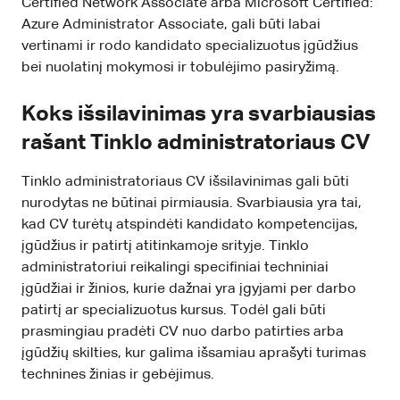
Certified Network Associate arba Microsoft Certified:
Azure Administrator Associate, gali būti labai
vertinami ir rodo kandidato specializuotus įgūdžius
bei nuolatinį mokymosi ir tobulėjimo pasiryžimą.
Koks išsilavinimas yra svarbiausias
rašant Tinklo administratoriaus CV
Tinklo administratoriaus CV išsilavinimas gali būti
nurodytas ne būtinai pirmiausia. Svarbiausia yra tai,
kad CV turėtų atspindėti kandidato kompetencijas,
įgūdžius ir patirtį atitinkamoje srityje. Tinklo
administratoriui reikalingi specifiniai techniniai
įgūdžiai ir žinios, kurie dažnai yra įgyjami per darbo
patirtį ar specializuotus kursus. Todėl gali būti
prasmingiau pradėti CV nuo darbo patirties arba
įgūdžių skilties, kur galima išsamiau aprašyti turimas
technines žinias ir gebėjimus.