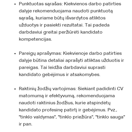
Punktuotas sąrašas: Kiekvienos darbo patirties
dalyje rekomenduojama naudoti punktuotą
sąrašą, kuriame būtų išvardytos atliktos
užduotys ir pasiekti rezultatai. Tai padeda
darbdaviui greitai peržiūrėti kandidato
kompetencijas.
Pareigų aprašymas: Kiekvienoje darbo patirties
dalyje būtina detaliai aprašyti atliktas užduotis ir
pareigas. Tai leidžia darbdaviui suprasti
kandidato gebėjimus ir atsakomybes.
Raktinių žodžių vartojimas: Siekiant padidinti CV
matomumą ir efektyvumą, rekomenduojama
naudoti raktinius žodžius, kurie atspindėtų
kandidato profesinę patirtį ir gebėjimus. Pvz.,
"tinklo valdymas", "tinklo priežiūra", "tinklo sauga"
ir pan.