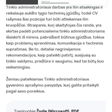
Tinklo administratoriaus darbas yra itin atsakingas ir
reikalauja aukšto lygio techninių įgūdžių, todėl CV
rašymas šiai pozicijai turi būti atliekamas itin
kruopščiai. Straipsnis, kurį skaitytojas čia randa, yra
skirtas padėti potencialiems tinklo administratoriams
išsiskirti iš minios, pabrėžiant būtinus įgūdžius, tokius
kaip problemų sprendimas, komunikacija ir techninis
supratimas. Be to, detaliai nagrinėjamos
rekomendacijos, kaip pateikti patirtį, susijusią su
tinklo valdymu, priežiūra ir saugumu, kad tai būtų kuo
veiksmingiau.
Žemiau pateikiamas Tinklo administratoriaus
gyvenimo aprašymo pavyzdys, kurį galite pritaikyti
pagal savo poreikius.
Treniruotės:
Žodis (Microsoft), PDF