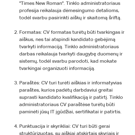
"Times New Roman". Tinklo administratoriaus
profesija reikalauja dėmesingumo detalioms,
todėl svarbu pasirinkti aiškų ir skaitomą šriftą.
Formatas: CV formatas turėtų būti tvarkingas ir
aiškus, nes tai atspindi kandidato gebėjimą
tvarkyti informaciją. Tinklo administratoriaus
darbas reikalauja tvarkyti daugybę duomenų ir
sistemų, todėl svarbu parodoti, kad mokate
tvarkingai organizuoti informaciją.
Paraštės: CV turi turėti aiškias ir informatyvias
paraštes, kurios padėtų darbdaviui greitai
suprasti kandidato kvalifikaciją ir patirtį. Tinklo
administratoriaus CV paraštėse turėtų būti
paminėti jūsų IT įgūdžiai, sertifikatai ir patirtis.
Punktuacija ir skyrikliai: CV turi būti gerai
struktūrizuotas, su aiškiai atskirtais skyriais ir