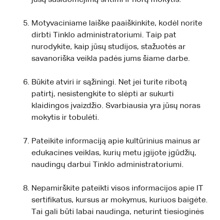
Motyvaciniame laiške paaiškinkite, kodėl norite
dirbti Tinklo administratoriumi. Taip pat
nurodykite, kaip jūsų studijos, stažuotės ar
savanoriška veikla padės jums šiame darbe.
Būkite atviri ir sąžiningi. Net jei turite ribotą
patirtį, nesistengkite to slėpti ar sukurti
klaidingos įvaizdžio. Svarbiausia yra jūsų noras
mokytis ir tobulėti.
Pateikite informaciją apie kultūrinius mainus ar
edukacines veiklas, kurių metu įgijote įgūdžių,
naudingų darbui Tinklo administratoriumi.
Nepamirškite pateikti visos informacijos apie IT
sertifikatus, kursus ar mokymus, kuriuos baigėte.
Tai gali būti labai naudinga, neturint tiesioginės