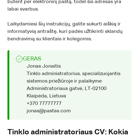
būtent per elektroninį paštą, todėl šis adresas yra
labai svarbus.
Laikydamiesi šių instrukcijų, galite sukurti aiškią ir
informatyvią antraštę, kuri padės užtikrinti sklandų
bendravimą su klientais ir kolegomis.
GERAS
Jonas Jonaitis
Tinklo administratorius, specializuojantis
sistemos priežiūroje ir palaikyme
Administratoriaus gatvė, LT-02100
Klaipėda, Lietuva
+370 77777777
jonas@pastas.com
Tinklo administratoriaus CV: Kokia