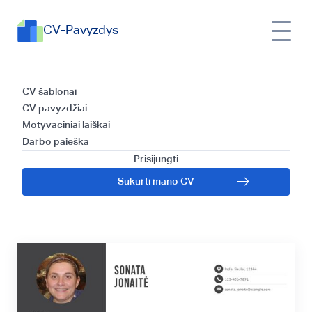
CV-Pavyzdys
Gidas: kaip sukurti
CV šablonai
CV pavyzdžiai
efektyvų CV Tinklo
Motyvaciniai laiškai
Darbo paieška
administratoriaus
Prisijungti
Sukurti mano CV
pozicijai