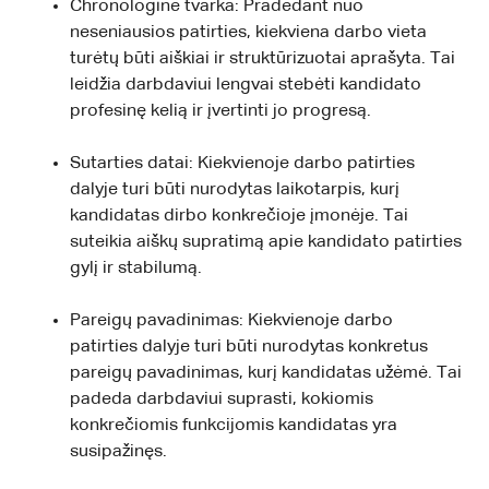
Chronologinė tvarka: Pradedant nuo
neseniausios patirties, kiekviena darbo vieta
turėtų būti aiškiai ir struktūrizuotai aprašyta. Tai
leidžia darbdaviui lengvai stebėti kandidato
profesinę kelią ir įvertinti jo progresą.
Sutarties datai: Kiekvienoje darbo patirties
dalyje turi būti nurodytas laikotarpis, kurį
kandidatas dirbo konkrečioje įmonėje. Tai
suteikia aiškų supratimą apie kandidato patirties
gylį ir stabilumą.
Pareigų pavadinimas: Kiekvienoje darbo
patirties dalyje turi būti nurodytas konkretus
pareigų pavadinimas, kurį kandidatas užėmė. Tai
padeda darbdaviui suprasti, kokiomis
konkrečiomis funkcijomis kandidatas yra
susipažinęs.