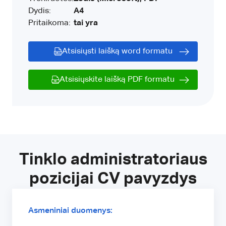
Dydis:
A4
Pritaikoma:
tai yra
Atsisiųsti laišką word formatu
Atsisiųskite laišką PDF formatu
Tinklo administratoriaus
pozicijai CV pavyzdys
Asmeniniai duomenys: