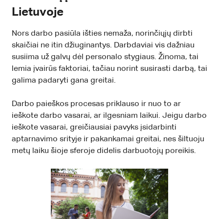
Lietuvoje
Nors darbo pasiūla išties nemaža, norinčiųjų dirbti
skaičiai ne itin džiuginantys. Darbdaviai vis dažniau
susiima už galvų dėl personalo stygiaus. Žinoma, tai
lemia įvairūs faktoriai, tačiau norint susirasti darbą, tai
galima padaryti gana greitai.
Darbo paieškos procesas priklauso ir nuo to ar
ieškote darbo vasarai, ar ilgesniam laikui. Jeigu darbo
ieškote vasarai, greičiausiai pavyks įsidarbinti
aptarnavimo srityje ir pakankamai greitai, nes šiltuoju
metų laiku šioje sferoje didelis darbuotojų poreikis.