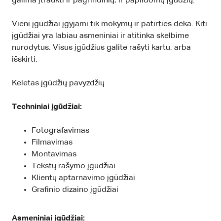
galima įtraukti ir pagrindinių, ir papildomų įgūdžių.
Vieni įgūdžiai įgyjami tik mokymų ir patirties dėka. Kiti
įgūdžiai yra labiau asmeniniai ir atitinka skelbime
nurodytus. Visus įgūdžius galite rašyti kartu, arba
išskirti.
Keletas įgūdžių pavyzdžių
Techniniai įgūdžiai:
Fotografavimas
Filmavimas
Montavimas
Tekstų rašymo įgūdžiai
Klientų aptarnavimo įgūdžiai
Grafinio dizaino įgūdžiai
Asmeniniai įgūdžiai: