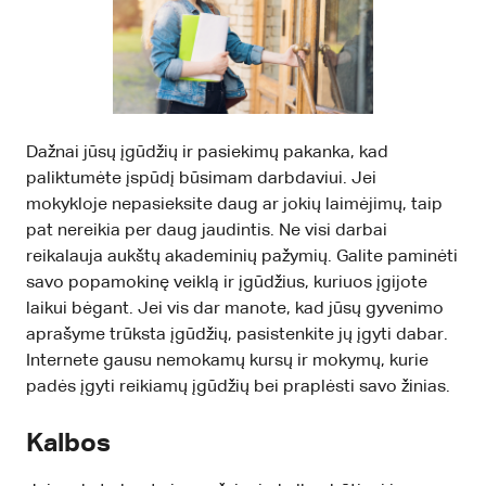
Dažnai jūsų įgūdžių ir pasiekimų pakanka, kad
paliktumėte įspūdį būsimam darbdaviui. Jei
mokykloje nepasieksite daug ar jokių laimėjimų, taip
pat nereikia per daug jaudintis. Ne visi darbai
reikalauja aukštų akademinių pažymių. Galite paminėti
savo popamokinę veiklą ir įgūdžius, kuriuos įgijote
laikui bėgant. Jei vis dar manote, kad jūsų gyvenimo
aprašyme trūksta įgūdžių, pasistenkite jų įgyti dabar.
Internete gausu nemokamų kursų ir mokymų, kurie
padės įgyti reikiamų įgūdžių bei praplėsti savo žinias.
Kalbos