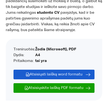
padedančių susimokėti už mokslą ir būstą, o galbūt ką
tik baigėte studijas ir ieškote savo pirmojo darbo.
Jums reikalingas
studento CV
pavyzdys, kad ir be
patirties gyvenimo aprašymas padėtų jums kuo
greičiau įsidarbinti. Viskas, ką reikia žinoti apie CV
rašymą, bus pateikta šiame straipsnyje.
Treniruotės:
Žodis (Microsoft), PDF
Dydis:
A4
Pritaikoma:
tai yra
Atsisiųsti laišką word formatu
Atsisiųskite laišką PDF formatu