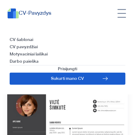
CV-Pavyzdys
Studento CV
CV šablonai
CV pavyzdžiai
pavyzdys | Viskas,
Motyvaciniai laiškai
Darbo paieška
ką reikia žinoti
Prisijungti
Sukurti mano CV