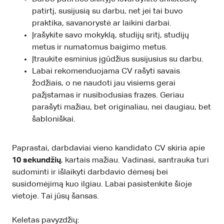
patirtį, susijusią su darbu, net jei tai buvo
praktika, savanorystė ar laikini darbai.
Įrašykite savo mokyklą, studijų sritį, studijų
metus ir numatomus baigimo metus.
Įtraukite esminius įgūdžius susijusius su darbu.
Labai rekomenduojama CV rašyti savais
žodžiais, o ne naudoti jau visiems gerai
pažįstamas ir nusibodusias frazes. Geriau
parašyti mažiau, bet originaliau, nei daugiau, bet
šabloniškai.
Paprastai, darbdaviai vieno kandidato CV skiria apie
10 sekundžių
, kartais mažiau. Vadinasi, santrauka turi
sudominti ir išlaikyti darbdavio dėmesį bei
susidomėjimą kuo ilgiau. Labai pasistenkite šioje
vietoje. Tai jūsų šansas.
Keletas pavyzdžių: