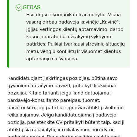
GERAS
Esu drąsi ir komunikabili asmenybė. Vieną
vasarą dirbau padavėja kavinėje „Kavinė“.
Įgijau vertingos klientų aptarnavimo, darbo
kasos aparatu bei užsakymų vykdymo
patirties. Puikiai tvarkausi stresinių situacijų
metu, vengiu konfliktų ir visuomet klientus
aptarnauju su šypsena.
Kandidatuojant į skirtingas pozicijas, būtina savo
gyvenimo aprašymo pavyzdį pritaikyti kiekvienai
pozicijai. Kitaip tariant, jeigu kandidatuojama į
pardavėjo-konsultanto pareigas, tuomet,
pasistenkite, jog patirtis ir įgūdžiai atitiktų skelbime
reikalaujamus. Jeigu kandidatuojama į padavėjo
poziciją, pasistenkite CV pritaikyti būtent taip, kad ji
atitiktų šią specialybę ir reikalavimus nurodytus