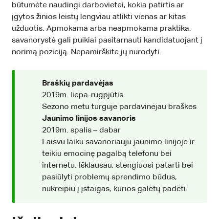
būtumėte naudingi darbovietei, kokia patirtis ar
įgytos žinios leistų lengviau atlikti vienas ar kitas
užduotis. Apmokama arba neapmokama praktika,
savanorystė gali puikiai pasitarnauti kandidatuojant į
norimą poziciją. Nepamirškite jų nurodyti.
Braškių pardavėjas
2019m. liepa-rugpjūtis
Sezono metu turguje pardavinėjau braškes
Jaunimo linijos savanoris
2019m. spalis – dabar
Laisvu laiku savanoriauju jaunimo linijoje ir
teikiu emocinę pagalbą telefonu bei
internetu. Išklausau, stengiuosi patarti bei
pasiūlyti problemų sprendimo būdus,
nukreipiu į įstaigas, kurios galėtų padėti.