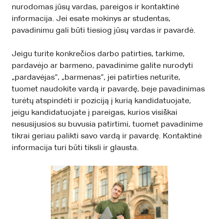
nurodomas jūsų vardas, pareigos ir kontaktinė
informacija. Jei esate mokinys ar studentas,
pavadinimu gali būti tiesiog jūsų vardas ir pavardė.
Jeigu turite konkrečios darbo patirties, tarkime,
pardavėjo ar barmeno, pavadinime galite nurodyti
„pardavėjas“, „barmenas“, jei patirties neturite,
tuomet naudokite vardą ir pavardę, beje pavadinimas
turėtų atspindėti ir poziciją į kurią kandidatuojate,
jeigu kandidatuojate į pareigas, kurios visiškai
nesusijusios su buvusia patirtimi, tuomet pavadinime
tikrai geriau palikti savo vardą ir pavardę. Kontaktinė
informacija turi būti tiksli ir glausta.