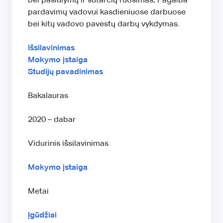
bei pasiūlymų ir sutarčių ruošimas; Pagalba
pardavimų vadovui kasdieniuose darbuose
bei kitų vadovo pavestų darbų vykdymas.
Išsilavinimas
Mokymo įstaiga
Studijų pavadinimas
Bakalauras
2020 – dabar
Vidurinis išsilavinimas
Mokymo įstaiga
Metai
Įgūdžiai