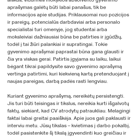
aiškus, vidurinės mokyklos absolvento gyvenimo
aprašymas galėtų būti labai panašus, tik be
informacijos apie studijas. Priklausomai nuo pozicijos
ir pareigų, potencialūs darbdaviai arba personalo
specialistai turi omenyje, jog studentai arba
moksleiviai dažniausiai būna be patirties ir įgūdžių,
todėl į tai žiūri palankiai ir supratingai. Tokie
gyvenimo aprašymai paprastai būna gana glausti ir
čia yra viskas gerai. Patirtis įgyjama su laiku, laikui
bėgant tikrai papildysite savo gyvenimo aprašymą
vertinga patirtimi, kuri kiekvieną kartą pretenduojant į
naujas pareigas, darbą padės rasti lengviau.
Kuriant gyvenimo aprašymą, nereikėtų persistengti.
Jis turi būti teisingas ir tikslus, nereikia kurti išgalvotų
faktų, siekiant, kad CV atrodytų patraukliau. Melagingi
faktai labai greitai paaiškėja. Apie juos gali paklausti ir
interviu metu. Jūsų tikslas – kvietimas į darbo pokalbį,
todėl pasistenkite šį tikslą įgyvendinti kuo greičiau ir