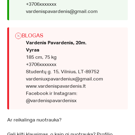
+3706xxxxxxx
vardenispavardenis@gmail.com
BLOGAS
Vardenis Pavardenis, 20m.
Vyras
185 cm, 75 kg
+3706xxxxxxx
Studentų g. 15, Vilnius, LT-89752
vardeniuxpavardeniux@gmail.com
www.vardenispavardenis.lt
Facebook ir Instagram:
@vardenispavardenisx
Ar reikalinga nuotrauka?
Gali kilti klausimas, o kaip gi nuotrauka? Profilio