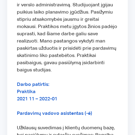
ir verslo administravimą. Studijuojant įgijau
puikius laiko planavimo įgūdžius. Pasižymiu
stipriu atsakomybės jausmu ir greitai
mokausi. Praktikos metu įgytos žinios padėjo
suprasti, kad šiame darbe galiu save
realizuoti. Mano pastangos vykdyti man
paskirtas užduotis ir prisidėti prie pardavimų
skatinimo liko pastebėtos. Praktikai
pasibaigus, gavau pasiūlymą įsidarbinti
baigus studijas.
Darbo patirtis:
Praktika
2021 11 – 2022-01
Pardavimų vadovo asistentas (-ė)
Užklausų suvedimas į klientų duomenų bazę,