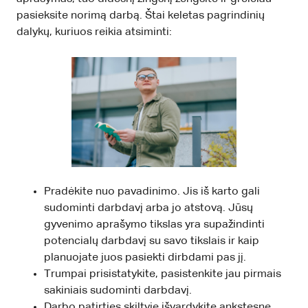
pasieksite norimą darbą. Štai keletas pagrindinių
dalykų, kuriuos reikia atsiminti:
Pradėkite nuo pavadinimo. Jis iš karto gali
sudominti darbdavį arba jo atstovą. Jūsų
gyvenimo aprašymo tikslas yra supažindinti
potencialų darbdavį su savo tikslais ir kaip
planuojate juos pasiekti dirbdami pas jį.
Trumpai prisistatykite, pasistenkite jau pirmais
sakiniais sudominti darbdavį.
Darbo patirties skiltyje išvardykite ankstesnę