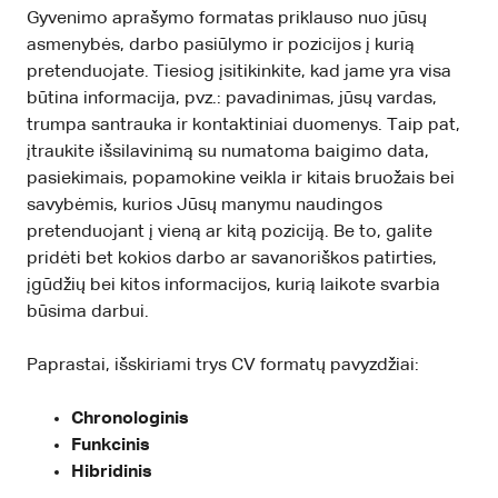
Gyvenimo aprašymo formatas priklauso nuo jūsų
asmenybės, darbo pasiūlymo ir pozicijos į kurią
pretenduojate. Tiesiog įsitikinkite, kad jame yra visa
būtina informacija, pvz.: pavadinimas, jūsų vardas,
trumpa santrauka ir kontaktiniai duomenys. Taip pat,
įtraukite išsilavinimą su numatoma baigimo data,
pasiekimais, popamokine veikla ir kitais bruožais bei
savybėmis, kurios Jūsų manymu naudingos
pretenduojant į vieną ar kitą poziciją. Be to, galite
pridėti bet kokios darbo ar savanoriškos patirties,
įgūdžių bei kitos informacijos, kurią laikote svarbia
būsima darbui.
Paprastai, išskiriami trys CV formatų pavyzdžiai:
Chronologinis
Funkcinis
Hibridinis