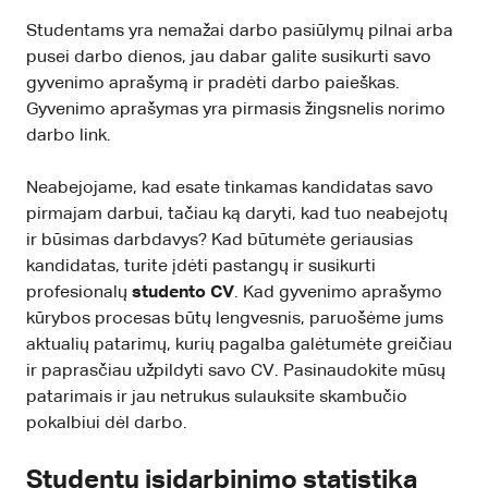
Studentams yra nemažai darbo pasiūlymų pilnai arba
pusei darbo dienos, jau dabar galite susikurti savo
gyvenimo aprašymą ir pradėti darbo paieškas.
Gyvenimo aprašymas yra pirmasis žingsnelis norimo
darbo link.
Neabejojame, kad esate tinkamas kandidatas savo
pirmajam darbui, tačiau ką daryti, kad tuo neabejotų
ir būsimas darbdavys? Kad būtumėte geriausias
kandidatas, turite įdėti pastangų ir susikurti
profesionalų
studento CV
. Kad gyvenimo aprašymo
kūrybos procesas būtų lengvesnis, paruošėme jums
aktualių patarimų, kurių pagalba galėtumėte greičiau
ir paprasčiau užpildyti savo CV. Pasinaudokite mūsų
patarimais ir jau netrukus sulauksite skambučio
pokalbiui dėl darbo.
Studentų įsidarbinimo statistika