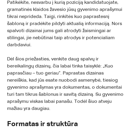
Patikėkite, nesvarbu į kurią poziciją kandidatuojate,
gramatinės klaidos žavesio jūsų gyvenimo aprašymui
tikrai neprideda. Taigi, rinkitės kuo paprastesnį
šabloną ir pradėkite pildyti aktualią informaciją. Nors
spalvoti dizainai jums gali atrodyti žaismingai ar
stilingai, jie nebūtinai taip atrodys ir potencialiam
darbdaviui.
Dėl šios priežasties, venkite daug spalvų ir
bereikalingų dizainų, čia labai tinka taisyklė: „Kuo
paprasčiau – tuo geriau“. Paprastas dizainas
nereiškia, kad jūs esate nuobodi asmenybė, tiesiog
gyvenimo aprašymas yra dokumentas, o dokumentai
turi tam tikrus šablonus ir savitą dizainą. Su gyvenimo
aprašymu viskas labai panašu. Todėl šiuo atveju
mažiau yra daugiau.
Formatas ir struktūra