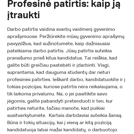
Profesinė patirtis: kaip ją
įtraukti
Darbo patirtis vaidina svarbų vaidmenį gyvenimo
aprašymuose. Peržiūrėkite mūsų gyvenimo aprašymų
pavyzdžius, kad sužinotumėte, kaip dažniausiai
pateikiama darbo patirtis. Jūsų patirtis suteikia
pranašumo prieš kitus kandidatus. Tai reiškia, kad
galite būti greičiau pastebėti ir įdarbinti. Visgi,
suprantama, kad dauguma studentų dar neturi
profesinės patirties. Ieškant darbo, kandidatuokite ir į
tokias pozicijas, kuriose patirtis nėra reikalaujama, o
tik laikoma privalumu. Na, o jei pasitikite savo
jėgomis, galite pabandyti pretenduoti ir ten, kur
patirties neturite, tačiau manote, kad puikiai
susitvarkytumėte. Kartais darbdaviai suteikia šansą.
Būna ir tokių situacijų, kai į vieną ar kitą poziciją
kandidatuoja labai mažai kandidatų, o darbuotojo