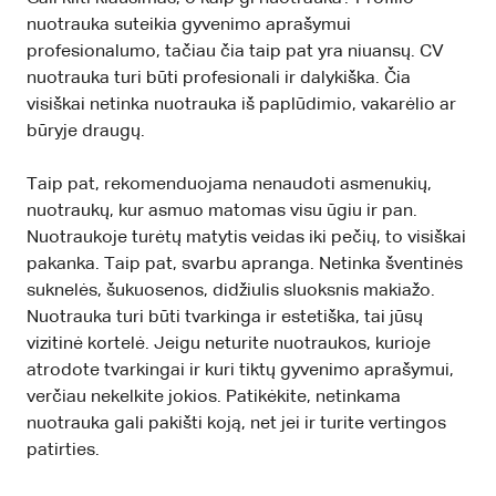
nuotrauka suteikia gyvenimo aprašymui
profesionalumo, tačiau čia taip pat yra niuansų. CV
nuotrauka turi būti profesionali ir dalykiška. Čia
visiškai netinka nuotrauka iš paplūdimio, vakarėlio ar
būryje draugų.
Taip pat, rekomenduojama nenaudoti asmenukių,
nuotraukų, kur asmuo matomas visu ūgiu ir pan.
Nuotraukoje turėtų matytis veidas iki pečių, to visiškai
pakanka. Taip pat, svarbu apranga. Netinka šventinės
suknelės, šukuosenos, didžiulis sluoksnis makiažo.
Nuotrauka turi būti tvarkinga ir estetiška, tai jūsų
vizitinė kortelė. Jeigu neturite nuotraukos, kurioje
atrodote tvarkingai ir kuri tiktų gyvenimo aprašymui,
verčiau nekelkite jokios. Patikėkite, netinkama
nuotrauka gali pakišti koją, net jei ir turite vertingos
patirties.