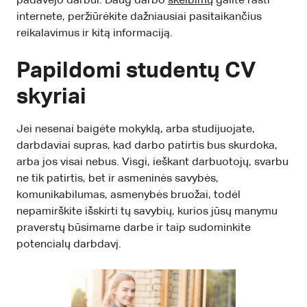
padavėjo darbui. Daug darbo
skelbimų
galite rasti
internete, peržiūrėkite dažniausiai pasitaikančius
reikalavimus ir kitą informaciją.
Papildomi studentų CV
skyriai
Jei nesenai baigėte mokyklą, arba studijuojate,
darbdaviai supras, kad darbo patirtis bus skurdoka,
arba jos visai nebus. Visgi, ieškant darbuotojų, svarbu
ne tik patirtis, bet ir asmeninės savybės,
komunikabilumas, asmenybės bruožai, todėl
nepamirškite išskirti tų savybių, kurios jūsų manymu
praverstų būsimame darbe ir taip sudominkite
potencialų darbdavį.