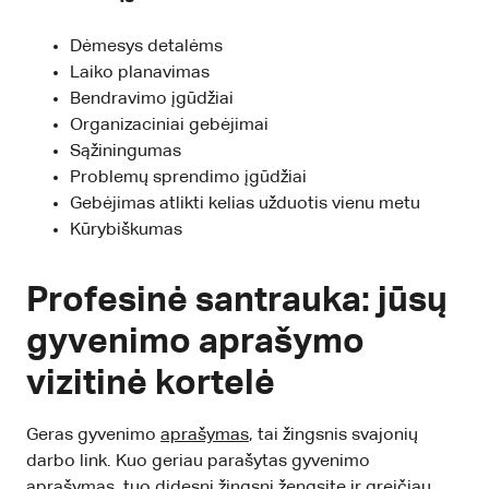
Dėmesys detalėms
Laiko planavimas
Bendravimo įgūdžiai
Organizaciniai gebėjimai
Sąžiningumas
Problemų sprendimo įgūdžiai
Gebėjimas atlikti kelias užduotis vienu metu
Kūrybiškumas
Profesinė santrauka: jūsų
gyvenimo aprašymo
vizitinė kortelė
Geras gyvenimo
aprašymas
, tai žingsnis svajonių
darbo link. Kuo geriau parašytas gyvenimo
aprašymas, tuo didesnį žingsnį žengsite ir greičiau