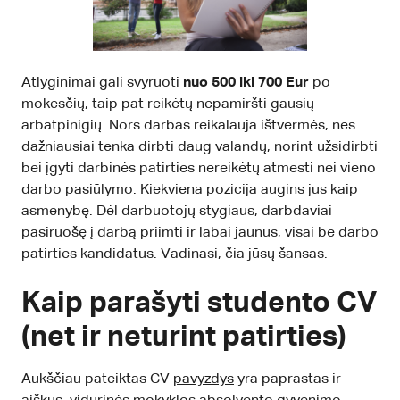
Atlyginimai gali svyruoti
nuo 500 iki 700 Eur
po
mokesčių, taip pat reikėtų nepamiršti gausių
arbatpinigių. Nors darbas reikalauja ištvermės, nes
dažniausiai tenka dirbti daug valandų, norint užsidirbti
bei įgyti darbinės patirties nereikėtų atmesti nei vieno
darbo pasiūlymo. Kiekviena pozicija augins jus kaip
asmenybę. Dėl darbuotojų stygiaus, darbdaviai
pasiruošę į darbą priimti ir labai jaunus, visai be darbo
patirties kandidatus. Vadinasi, čia jūsų šansas.
Kaip parašyti studento CV
(net ir neturint patirties)
Aukščiau pateiktas CV
pavyzdys
yra paprastas ir