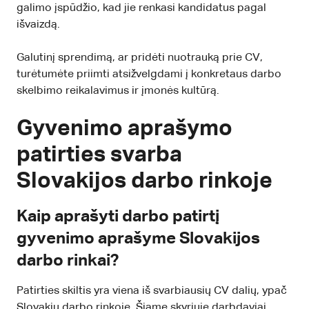
galimo įspūdžio, kad jie renkasi kandidatus pagal
išvaizdą.
Galutinį sprendimą, ar pridėti nuotrauką prie CV,
turėtumėte priimti atsižvelgdami į konkretaus darbo
skelbimo reikalavimus ir įmonės kultūrą.
Gyvenimo aprašymo
patirties svarba
Slovakijos darbo rinkoje
Kaip aprašyti darbo patirtį
gyvenimo aprašyme Slovakijos
darbo rinkai?
Patirties skiltis yra viena iš svarbiausių CV dalių, ypač
Slovakių darbo rinkoje. Šiame skyriuje darbdaviai