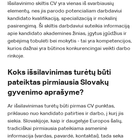
Išsilavinimo skiltis CV yra vienas iš svarbiausių
elementų, nes jis parodo potencialiam darbdaviui
kandidato kvalifikaciją, specializaciją ir mokslinį
pasirengimą. Ši skiltis darbdaviui suteikia informaciją
apie kandidato akademines žinias, įgytus įgūdžius ir
gebėjimą tobulėti bei mokytis - tai yra kompetencijos,
kurios dažnai yra būtinos konkurencingai veikti darbo
rinkoje.
Koks išsilavinimas turėtų būti
pateiktas pirmiausia Slovakų
gyvenimo aprašyme?
Ar išsilavinimas turėtų būti pirmas CV punktas,
priklauso nuo kandidato patirties ir darbo, į kurį jis
siekia. Slovakijoje, kaip ir daugelyje Europos šalių,
tradiciškai pirmiausia pateikiama asmeninė
informacija (vardas, pavardė, kontaktai), tada seka