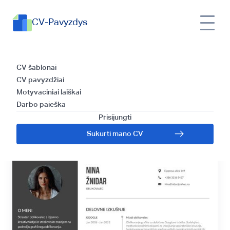
CV-Pavyzdys
Slovakų kalba
CV šablonai
CV pavyzdžiai
rašomo CV kūrimo
Motyvaciniai laiškai
Darbo paieška
gidas
Prisijungti
Sukurti mano CV