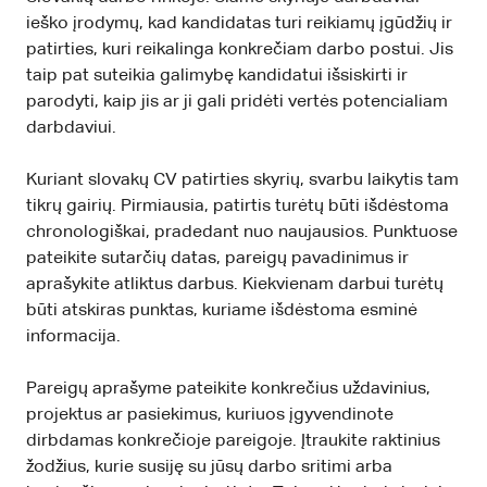
ieško įrodymų, kad kandidatas turi reikiamų įgūdžių ir
patirties, kuri reikalinga konkrečiam darbo postui. Jis
taip pat suteikia galimybę kandidatui išsiskirti ir
parodyti, kaip jis ar ji gali pridėti vertės potencialiam
darbdaviui.
Kuriant slovakų CV patirties skyrių, svarbu laikytis tam
tikrų gairių. Pirmiausia, patirtis turėtų būti išdėstoma
chronologiškai, pradedant nuo naujausios. Punktuose
pateikite sutarčių datas, pareigų pavadinimus ir
aprašykite atliktus darbus. Kiekvienam darbui turėtų
būti atskiras punktas, kuriame išdėstoma esminė
informacija.
Pareigų aprašyme pateikite konkrečius uždavinius,
projektus ar pasiekimus, kuriuos įgyvendinote
dirbdamas konkrečioje pareigoje. Įtraukite raktinius
žodžius, kurie susiję su jūsų darbo sritimi arba