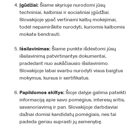
Įgūdžiai:
Šiame skyriuje nurodomi jūsų
techniniai, kalbiniai ir socialiniai įgūdžiai.
Slovakijoje ypač vertinami kalbų mokėjimai,
todėl nepamirškite nurodyti, kuriomis kalbomis
mokate bendrauti.
Išsilavinimas:
Šiame punkte išdėstomi jūsų
išsilavinimą patvirtinantys dokumentai,
pradedant nuo aukščiausio išsilavinimo.
Slovakijoje labai svarbu nurodyti visus baigtus
mokymus, kursus ir sertifikatus.
Papildomos skiltys:
Šioje dalyje galima pateikti
informaciją apie savo pomėgius, interesų sritis,
savanoriavimą ir pan. Slovakijoje darbdaviai
dažnai domisi kandidatų pomėgiais, nes tai
padeda geriau suprasti jų asmenybę.