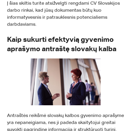
Į šias skiltis turite atsižvelgti rengdami CV Slovakijos
darbo rinkai, kad jūsų dokumentas būtų kuo
informatyvesnis ir patrauklesnis potencialiems
darbdaviams.
Kaip sukurti efektyvią gyvenimo
aprašymo antraštę slovakų kalba
Antraštės reikšmė slovakų kalbos gyvenimo aprašyme
yra nepaneigiama, nes ji padeda skaitytojui greitai
suvokti pagrindinę informaciją ir struktūruoti turinį.