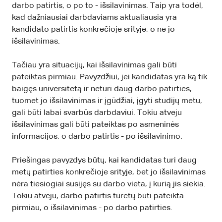
darbo patirtis, o po to - išsilavinimas. Taip yra todėl,
kad dažniausiai darbdaviams aktualiausia yra
kandidato patirtis konkrečioje srityje, o ne jo
išsilavinimas.
Tačiau yra situacijų, kai išsilavinimas gali būti
pateiktas pirmiau. Pavyzdžiui, jei kandidatas yra ką tik
baigęs universitetą ir neturi daug darbo patirties,
tuomet jo išsilavinimas ir įgūdžiai, įgyti studijų metu,
gali būti labai svarbūs darbdaviui. Tokiu atveju
išsilavinimas gali būti pateiktas po asmeninės
informacijos, o darbo patirtis - po išsilavinimo.
Priešingas pavyzdys būtų, kai kandidatas turi daug
metų patirties konkrečioje srityje, bet jo išsilavinimas
nėra tiesiogiai susijęs su darbo vieta, į kurią jis siekia.
Tokiu atveju, darbo patirtis turėtų būti pateikta
pirmiau, o išsilavinimas - po darbo patirties.