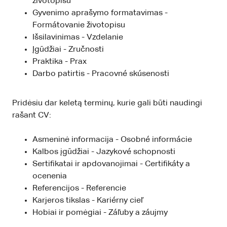
životopisu
Gyvenimo aprašymo formatavimas -
Formátovanie životopisu
Išsilavinimas - Vzdelanie
Įgūdžiai - Zručnosti
Praktika - Prax
Darbo patirtis - Pracovné skúsenosti
Pridėsiu dar keletą terminų, kurie gali būti naudingi
rašant CV:
Asmeninė informacija - Osobné informácie
Kalbos įgūdžiai - Jazykové schopnosti
Sertifikatai ir apdovanojimai - Certifikáty a
ocenenia
Referencijos - Referencie
Karjeros tikslas - Kariérny cieľ
Hobiai ir pomėgiai - Záľuby a záujmy