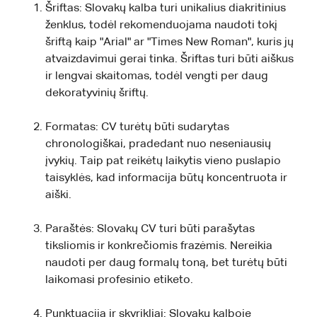
Šriftas: Slovakų kalba turi unikalius diakritinius
ženklus, todėl rekomenduojama naudoti tokį
šriftą kaip "Arial" ar "Times New Roman", kuris jų
atvaizdavimui gerai tinka. Šriftas turi būti aiškus
ir lengvai skaitomas, todėl vengti per daug
dekoratyvinių šriftų.
Formatas: CV turėtų būti sudarytas
chronologiškai, pradedant nuo neseniausių
įvykių. Taip pat reikėtų laikytis vieno puslapio
taisyklės, kad informacija būtų koncentruota ir
aiški.
Paraštės: Slovakų CV turi būti parašytas
tiksliomis ir konkrečiomis frazėmis. Nereikia
naudoti per daug formalų toną, bet turėtų būti
laikomasi profesinio etiketo.
Punktuacija ir skyrikliai: Slovakų kalboje