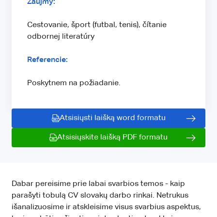
Záujmy:
Cestovanie, šport (futbal, tenis), čítanie
odbornej literatúry
Referencie:
Poskytnem na požiadanie.
Atsisiųsti laišką word formatu
Atsisiųskite laišką PDF formatu
Dabar pereisime prie labai svarbios temos - kaip
parašyti tobulą CV slovakų darbo rinkai. Netrukus
išanalizuosime ir atskleisime visus svarbius aspektus,