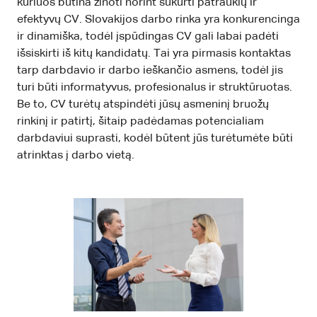
kuriuos būtina žinoti norint sukurti patrauklų ir
efektyvų CV. Slovakijos darbo rinka yra konkurencinga
ir dinamiška, todėl įspūdingas CV gali labai padėti
išsiskirti iš kitų kandidatų. Tai yra pirmasis kontaktas
tarp darbdavio ir darbo ieškančio asmens, todėl jis
turi būti informatyvus, profesionalus ir struktūruotas.
Be to, CV turėtų atspindėti jūsų asmeninį bruožų
rinkinį ir patirtį, šitaip padėdamas potencialiam
darbdaviui suprasti, kodėl būtent jūs turėtumėte būti
atrinktas į darbo vietą.