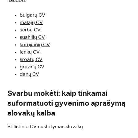
naudoti.
bulgarų CV
malajų CV
serbų CV
suahilių CV
korėjiečių CV
lenkų CV
kroatų CV
gruzinų CV
danų CV
Svarbu mokėti: kaip tinkamai
suformatuoti gyvenimo aprašymą
slovakų kalba
Stilistinio CV nustatymas slovakų: