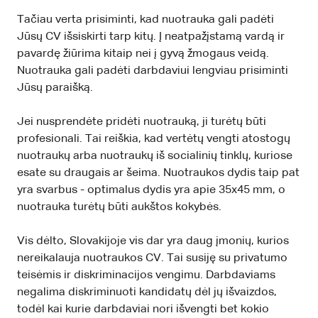
Tačiau verta prisiminti, kad nuotrauka gali padėti
Jūsų CV išsiskirti tarp kitų. Į neatpažįstamą vardą ir
pavardę žiūrima kitaip nei į gyvą žmogaus veidą.
Nuotrauka gali padėti darbdaviui lengviau prisiminti
Jūsų paraišką.
Jei nusprendėte pridėti nuotrauką, ji turėtų būti
profesionali. Tai reiškia, kad vertėtų vengti atostogų
nuotraukų arba nuotraukų iš socialinių tinklų, kuriose
esate su draugais ar šeima. Nuotraukos dydis taip pat
yra svarbus - optimalus dydis yra apie 35x45 mm, o
nuotrauka turėtų būti aukštos kokybės.
Vis dėlto, Slovakijoje vis dar yra daug įmonių, kurios
nereikalauja nuotraukos CV. Tai susiję su privatumo
teisėmis ir diskriminacijos vengimu. Darbdaviams
negalima diskriminuoti kandidatų dėl jų išvaizdos,
todėl kai kurie darbdaviai nori išvengti bet kokio