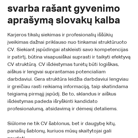
svarba rašant gyvenimo
aprašymą slovakų kalba
Karjeros tikslų siekimas ir profesionalių iššūkių
įveikimas dažnai priklauso nuo tinkamai struktūruoto
CV. Siekiant įspūdingai atskleisti savo kompetencijas
ir patirtį, būtina visapusiškai suprasti ir taikyti efektyvą
CV struktūrą. CV išdėstymas turėtų būti logiškas,
aiškus ir lengvai suprantamas potencialiam
darbdaviui. Gera struktūra leidžia darbdaviui lengviau
ir greičiau rasti reikiamą informaciją, taip skatindama
teigiamą pirmąjį įspūdį. Be to, sklandus ir aiškus
išdėstymas padeda išryškinti kandidato
profesionalumą, atsidavimą ir dėmesį detaliems.
Siūlome ne tik CV šablonus, bet ir daugybę kitų,
panašių šablonų, kuriuos mūsų skaitytojai gali