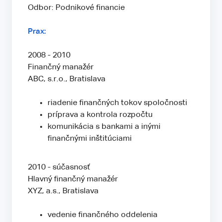
Odbor: Podnikové financie
Prax:
2008 - 2010
Finančný manažér
ABC, s.r.o., Bratislava
riadenie finančných tokov spoločnosti
príprava a kontrola rozpočtu
komunikácia s bankami a inými
finančnými inštitúciami
2010 - súčasnosť
Hlavný finančný manažér
XYZ, a.s., Bratislava
vedenie finančného oddelenia