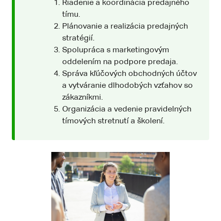
Riadenie a koordinácia predajného
tímu.
Plánovanie a realizácia predajných
stratégií.
Spolupráca s marketingovým
oddelením na podpore predaja.
Správa kľúčových obchodných účtov
a vytváranie dlhodobých vzťahov so
zákazníkmi.
Organizácia a vedenie pravidelných
tímových stretnutí a školení.