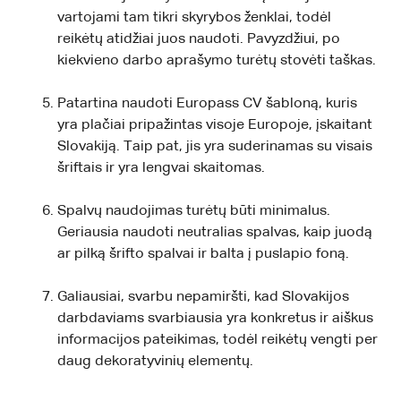
vartojami tam tikri skyrybos ženklai, todėl
reikėtų atidžiai juos naudoti. Pavyzdžiui, po
kiekvieno darbo aprašymo turėtų stovėti taškas.
Patartina naudoti Europass CV šabloną, kuris
yra plačiai pripažintas visoje Europoje, įskaitant
Slovakiją. Taip pat, jis yra suderinamas su visais
šriftais ir yra lengvai skaitomas.
Spalvų naudojimas turėtų būti minimalus.
Geriausia naudoti neutralias spalvas, kaip juodą
ar pilką šrifto spalvai ir balta į puslapio foną.
Galiausiai, svarbu nepamiršti, kad Slovakijos
darbdaviams svarbiausia yra konkretus ir aiškus
informacijos pateikimas, todėl reikėtų vengti per
daug dekoratyvinių elementų.