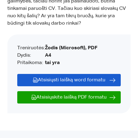
galimybes, tačiau norint jas pasinaudoti, būtina
tinkamai paruošti CV. Tačiau kuo skiriasi slovakų CV
nuo kitų šalių? Ar yra tam tikrų bruožų, kurie yra
būdingi tik slovakų darbo rinkai?
Treniruotės:
Žodis (Microsoft), PDF
Dydis:
A4
Pritaikoma:
tai yra
Atsisiųsti laišką word formatu
Atsisiųskite laišką PDF formatu