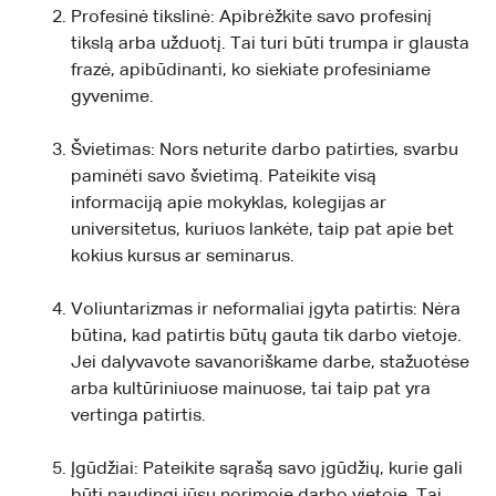
Profesinė tikslinė: Apibrėžkite savo profesinį
tikslą arba užduotį. Tai turi būti trumpa ir glausta
frazė, apibūdinanti, ko siekiate profesiniame
gyvenime.
Švietimas: Nors neturite darbo patirties, svarbu
paminėti savo švietimą. Pateikite visą
informaciją apie mokyklas, kolegijas ar
universitetus, kuriuos lankėte, taip pat apie bet
kokius kursus ar seminarus.
Voliuntarizmas ir neformaliai įgyta patirtis: Nėra
būtina, kad patirtis būtų gauta tik darbo vietoje.
Jei dalyvavote savanoriškame darbe, stažuotėse
arba kultūriniuose mainuose, tai taip pat yra
vertinga patirtis.
Įgūdžiai: Pateikite sąrašą savo įgūdžių, kurie gali
būti naudingi jūsų norimoje darbo vietoje. Tai