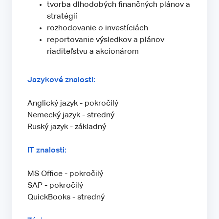
tvorba dlhodobých finančných plánov a
stratégií
rozhodovanie o investíciách
reportovanie výsledkov a plánov
riaditeľstvu a akcionárom
Jazykové znalosti:
Anglický jazyk - pokročilý
Nemecký jazyk - stredný
Ruský jazyk - základný
IT znalosti:
MS Office - pokročilý
SAP - pokročilý
QuickBooks - stredný