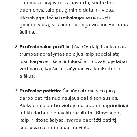
paminėta jūsų vardas, pavardė, kontaktiniai
duomenys, taip pat gimimo data ir - vieta.
Slovakijoje dažnai reikalaujama nurodyti ir
gimimo vietą, kas nėra būdinga visoms Europos
šalims.
Profesionalus profilis:
Į šią CV dalį įtraukiamas
trumpas aprašymas apie jus kaip specialistą,
jūsų karjeros tikslai ir lūkesčiai. Slovakijoje labai
vertinama, kai šis aprašymas yra konkretus ir
aiškus.
Profesinė patirtis:
Čia išdėstoma visa jūsų
darbo patirtis nuo naujausios iki seniausios.
Kiekvienoje darbo vietoje nurodomi pagrindiniai
atlikti darbai ir pasiekti rezultatai. Slovakijoje,
kaip ir kitose šalyse, svarbu pabrėžti patirtį,
susijusią su norima darbo vieta.