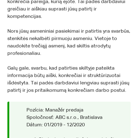
konkrečia pareiga, kurią ėjote. Tai padės darbdaviui
greičiau ir aiškiau suprasti jūsų patirtį ir
kompetencijas.
Nors jūsų asmeniniai pasiekimai ir patirtis yra svarbūs,
stenkitės nekalbėti pirmuoju asmeniu. Vietoje to
naudokite trečiąjį asmenį, kad skiltis atrodytų
profesionaliau.
Galų gale, svarbu, kad patirties skiltyje pateikta
informacija būtų aiški, konkrečiai ir struktūrizuotai
išdėstyta. Tai padės darbdaviui lengviau suprasti jūsų
patirtį ir jos pritaikomumą konkrečiam darbo postui.
Pozícia: Manažér predaja
Spoločnosť: ABC s.r.o., Bratislava
Dátum: 01/2019 - 12/2020