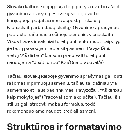
Slovakų kalbos konjugacija taip pat yra svarbi rašant
gyvenimo aprašymą. Slovakų kalboje verbai
konjuguoja pagal asmens aspektą ir skaičių
(vienaskaitą arba daugiskaitą). Gyvenimo aprašymas
paprastai rašomas trečiuoju asmeniu, vienaskaita.
Visos frazės ir sakiniai turėtų būti suformuoti taip, lyg
jie būtų pasakojami apie kitą asmenį. Pavyzdžiui,
vietoj "Aš dirbau" (Ja som pracoval) turėtų būti
naudojama "Jis/Ji dirbo" (On/Ona pracoval/a).
Tačiau, slovakų kalboje gyvenimo aprašymas gali būti
rašomas ir pirmuoju asmeniu, tačiau tai dažniau yra
asmeninio stiliaus pasirinkimas. Pavyzdžiui, "Aš dirbau
kaip mokytojas" (Pracoval som ako učiteľ). Tačiau, šis
stilius gali atrodyti mažiau formalus, todėl
rekomenduojama naudoti trečiąjį asmenį.
Struktūros ir formatavimo