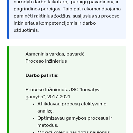
nurodyti darbo laikotarpį, pareigų pavadinimą ir
pagrindines pareigas. Taip pat rekomenduojama
paminėti raktinius žodžius, susijusius su proceso
inžinieriaus kompetencijomis ir darbo
užduotimis.
Asmeninis vardas, pavardė
Proceso Inžinierius
Darbo patirtis:
Proceso Inžinierius, JSC "Inovatyvi
gamyba", 2017-2021.
Atlikdavau procesų efektyvumo
analizę.
Optimizavau gamybos procesus ir
metodus.
Mokyti kolegų naudotis naujomis