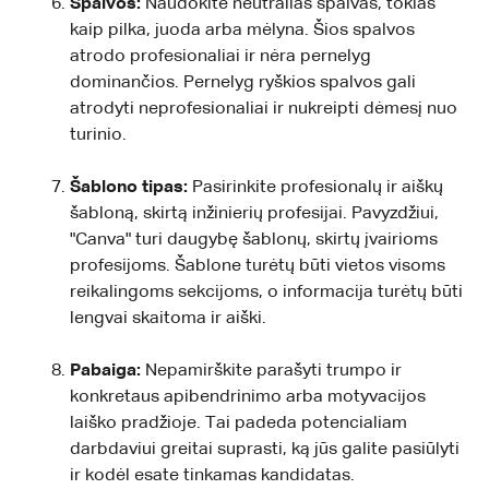
Spalvos:
Naudokite neutralias spalvas, tokias
kaip pilka, juoda arba mėlyna. Šios spalvos
atrodo profesionaliai ir nėra pernelyg
dominančios. Pernelyg ryškios spalvos gali
atrodyti neprofesionaliai ir nukreipti dėmesį nuo
turinio.
Šablono tipas:
Pasirinkite profesionalų ir aiškų
šabloną, skirtą inžinierių profesijai. Pavyzdžiui,
"Canva" turi daugybę šablonų, skirtų įvairioms
profesijoms. Šablone turėtų būti vietos visoms
reikalingoms sekcijoms, o informacija turėtų būti
lengvai skaitoma ir aiški.
Pabaiga:
Nepamirškite parašyti trumpo ir
konkretaus apibendrinimo arba motyvacijos
laiško pradžioje. Tai padeda potencialiam
darbdaviui greitai suprasti, ką jūs galite pasiūlyti
ir kodėl esate tinkamas kandidatas.