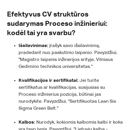
Efektyvus CV struktūros
sudarymas Proceso inžinieriui:
kodėl tai yra svarbu?
Išsilavinimas:
Įrašyk savo išsilavinimą,
pradedant nuo paskutinio laipsnio. Pavyzdžiui,
"Magistro laipsnis inžinerijos srityje, Vilniaus
Gedimino technikos universitetas."
Kvalifikacijos ir sertifikatai:
Jei turite
sertifikatus ar kvalifikacijas, susijusias su
Proceso inžinierius pozicija, būtinai jas
nurodykite. Pavyzdžiui, "Sertifikuotas Lean Six
Sigma Green Belt."
Kalbos:
Nurodyk, kokiomis kalbomis kalbi ir koks
yra tavo lygis. Pavyzdžiui, "Lietuvių kalba -