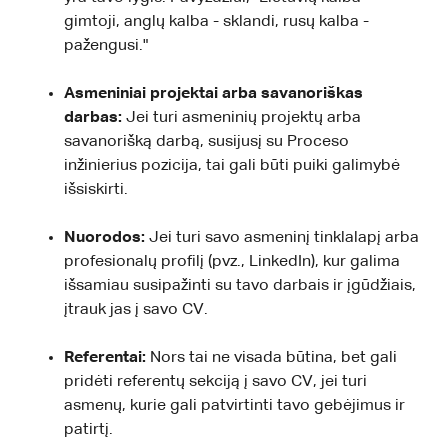
gimtoji, anglų kalba - sklandi, rusų kalba -
pažengusi."
Asmeniniai projektai arba savanoriškas
darbas:
Jei turi asmeninių projektų arba
savanorišką darbą, susijusį su Proceso
inžinierius pozicija, tai gali būti puiki galimybė
išsiskirti.
Nuorodos:
Jei turi savo asmeninį tinklalapį arba
profesionalų profilį (pvz., LinkedIn), kur galima
išsamiau susipažinti su tavo darbais ir įgūdžiais,
įtrauk jas į savo CV.
Referentai:
Nors tai ne visada būtina, bet gali
pridėti referentų sekciją į savo CV, jei turi
asmenų, kurie gali patvirtinti tavo gebėjimus ir
patirtį.