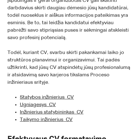
Įspūdingas ir gerai organizuotas CV gali skatinti
darbdavius skirti daugiau dėmesio jūsų kandidatūrai,
todėl nuoseklus ir aiškus informacijos pateikimas yra
esminis. Be to, tai leidžia kandidatui efektyviau
pabrėžti savo stipriąsias puses ir sėkmingai atskleisti
savo profesinį potencialą.
Todėl, kuriant CV, svarbu skirti pakankamai laiko jo
struktūros planavimui ir organizavimui. Tai padės
užtikrinti, kad jūsų CV atspindėtų jūsų profesionalumą
ir atsidavimą savo karjeros tikslams Proceso
inžinieriaus srityje.
Statybos inžinierius CV
Ugniagesys CV
Inžinierius statybininkas CV
Taikymo inžinierius CV
Efektyvaus CV formatavimo