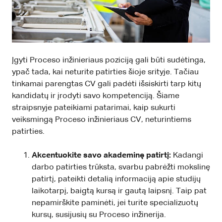
Įgyti Proceso inžinieriaus poziciją gali būti sudėtinga,
ypač tada, kai neturite patirties šioje srityje. Tačiau
tinkamai parengtas CV gali padėti išsiskirti tarp kitų
kandidatų ir įrodyti savo kompetenciją. Šiame
straipsnyje pateikiami patarimai, kaip sukurti
veiksmingą Proceso inžinieriaus CV, neturintiems
patirties.
Akcentuokite savo akademinę patirtį:
Kadangi
darbo patirties trūksta, svarbu pabrėžti mokslinę
patirtį, pateikti detalią informaciją apie studijų
laikotarpį, baigtą kursą ir gautą laipsnį. Taip pat
nepamirškite paminėti, jei turite specializuotų
kursų, susijusių su Proceso inžinerija.