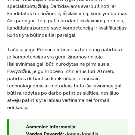
specializuotų žinių. Darbdaviams svarbu žinoti, ar
kandidatas turi inžinerinį išsilavinimą, kuris yra būtinas
šiai pareigai. Taip pat, nurodant išsilavinimą pirmiau,
kandidatas parodo savo kompetenciją ir kvalifikacijas,
kurios yra būtinos šiai pareigai.
Tačiau, jeigu Proceso inžinierius turi daug patirties ir
jo kompetencijos yra gerai žinomos rinkoje,
išsilavinimas gali būti nurodytas ne pirmiausia.
Pavyzdžiui, jeigu Proceso inžinierius turi 20 metų
patirties dirbant su konkrečiais procesais,
technologijomis ar metodais, tada išsilavinimas gali
būti nurodytas po darbo patirties skilties, nes šiuo
atveju patirtis yra labiau vertinama nei formali
edukacija.
Asmeninė Informacija:
Vardas Pavardė:
Jonas Jonaitis