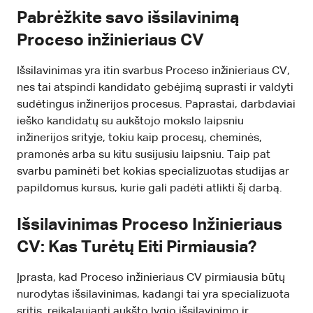
Pabrėžkite savo išsilavinimą
Proceso inžinieriaus CV
Išsilavinimas yra itin svarbus Proceso inžinieriaus CV,
nes tai atspindi kandidato gebėjimą suprasti ir valdyti
sudėtingus inžinerijos procesus. Paprastai, darbdaviai
ieško kandidatų su aukštojo mokslo laipsniu
inžinerijos srityje, tokiu kaip procesų, cheminės,
pramonės arba su kitu susijusiu laipsniu. Taip pat
svarbu paminėti bet kokias specializuotas studijas ar
papildomus kursus, kurie gali padėti atlikti šį darbą.
Išsilavinimas Proceso Inžinieriaus
CV: Kas Turėtų Eiti Pirmiausia?
Įprasta, kad Proceso inžinieriaus CV pirmiausia būtų
nurodytas išsilavinimas, kadangi tai yra specializuota
sritis, reikalaujanti aukšto lygio išsilavinimo ir