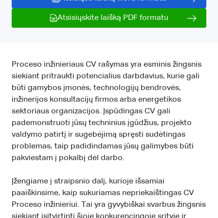
Atsisiųskite laišką PDF formatu
Proceso inžinieriaus CV rašymas yra esminis žingsnis
siekiant pritraukti potencialius darbdavius, kurie gali
būti gamybos įmonės, technologijų bendrovės,
inžinerijos konsultacijų firmos arba energetikos
sektoriaus organizacijos. Įspūdingas CV gali
pademonstruoti jūsų techninius įgūdžius, projekto
valdymo patirtį ir sugebėjimą spręsti sudėtingas
problemas, taip padidindamas jūsų galimybes būti
pakviestam į pokalbį dėl darbo.
Įžengiame į straipsnio dalį, kurioje išsamiai
paaiškinsime, kaip sukuriamas nepriekaištingas CV
Proceso inžinieriui. Tai yra gyvybiškai svarbus žingsnis
siekiant įsitvirtinti šioje konkurencingoje srityje ir