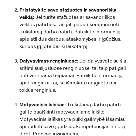
Pristatykite savo stažuotes ir savanorišką
veiklą:
Jei turite stažuotės ar savanoriškos
veiklos patirties, tai gali padėti kompensuoti
trūkstamą darbo patirtį. Pateikite informaciją
apie atliktus darbus, atsakomybes ir įgūdžius,
kuriuos įgijote per šį laikotarpį.
Dalyvavimas renginiuose:
Jei dalyvavote su šia
sritimi susijusiuose renginiuose, tai taip pat gali
būti vertinama teigiamai. Pateikite informaciją
apie renginį ir tai, ką išmokote ar įgijote per
tokius renginius.
Motyvacinis laiškas:
Trūkstamą darbo patirtį
galite paaiškinti motyvaciniame laiške.
Motyvacinis laiškas yra puiki galimybė išsamiau
apibūdinti savo įgūdžius, kompetencijas ir norą
dirbti Proceso inžinieriumi.