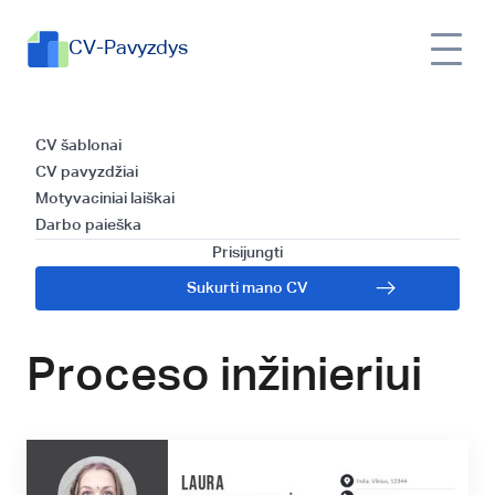
CV-Pavyzdys
CV šablono
CV šablonai
CV pavyzdžiai
naudojimas ir
Motyvaciniai laiškai
Darbo paieška
efektyvaus CV
Prisijungti
Sukurti mano CV
rašymo gidas
Proceso inžinieriui