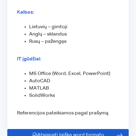
Kalbos:
Lietuvių – gimtoji
Anglų – sklandus
Rusų – pažengęs
IT įgūdžiai:
MS Office (Word, Excel, PowerPoint)
AutoCAD
MATLAB
SolidWorks
Referencijos pateikiamos pagal prašymą.
Atsisiųsti laišką word formatu