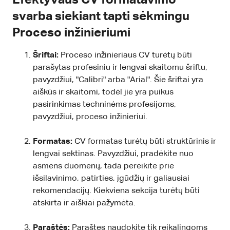
svarba siekiant tapti sėkmingu
Proceso inžinieriumi
Šriftai:
Proceso inžinieriaus CV turėtų būti
parašytas profesiniu ir lengvai skaitomu šriftu,
pavyzdžiui, "Calibri" arba "Arial". Šie šriftai yra
aiškūs ir skaitomi, todėl jie yra puikus
pasirinkimas techninėms profesijoms,
pavyzdžiui, proceso inžinieriui.
Formatas:
CV formatas turėtų būti struktūrinis ir
lengvai sektinas. Pavyzdžiui, pradėkite nuo
asmens duomenų, tada pereikite prie
išsilavinimo, patirties, įgūdžių ir galiausiai
rekomendacijų. Kiekviena sekcija turėtų būti
atskirta ir aiškiai pažymėta.
Paraštės:
Paraštes naudokite tik reikalingoms