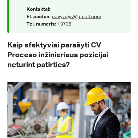
Kontaktai:
El. paštas:
pavyzdys@gmail.com
Tel. numeris:
+3706
Kaip efektyviai parašyti CV
Proceso inžinieriaus pozicijai
neturint patirties?