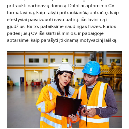
pritraukti darbdavių dėmesį. Detaliai aptarsime CV
formatavimą, kaip rašyti pritraukiančią antraštę, kaip
efektyviai pavaizduoti savo patirtį, išsilavinimą ir
įgūdžius. Be to, pateiksime naudingas frazes, kurios
padės jūsų CV išsiskirti iš minios, ir pabaigoje
aptarsime, kaip parašyti įtikinamą motyvacinį laišką.