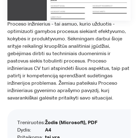
Proceso inžinierius - tai asmuo, kurio užduotis -
optimizuoti gamybos procesus siekiant efektyvumo,
kokybės ir produktyvumo. Sėkmingam darbui šioje
srityje reikalingi kruopštūs analitiniai įgūdžiai,
gebėjimas dirbti su techniniais duomenimis ir
pastovus siekis tobulinti procesus. Proceso
inžinieriaus CV turi atspindėti šiuos aspektus, taip pat
patirtį ir kompetenciją sprendžiant sudėtingas
inžinerijos problemas. Žemiau pateiksiu Proceso
inžinieriaus gyvenimo aprašymo pavyzdį, kurį
savarankiškai galėsite pritaikyti savo situacijai.
Treniruotės:
Žodis (Microsoft), PDF
Dydis:
A4
Pritaikoma:
tai yra