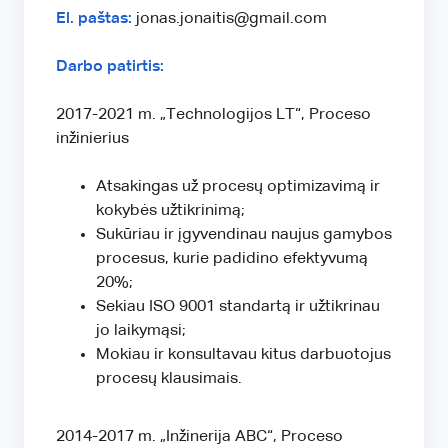
El. paštas:
jonas.jonaitis@gmail.com
Darbo patirtis:
2017-2021 m. „Technologijos LT“, Proceso
inžinierius
Atsakingas už procesų optimizavimą ir
kokybės užtikrinimą;
Sukūriau ir įgyvendinau naujus gamybos
procesus, kurie padidino efektyvumą
20%;
Sekiau ISO 9001 standartą ir užtikrinau
jo laikymąsi;
Mokiau ir konsultavau kitus darbuotojus
procesų klausimais.
2014-2017 m. „Inžinerija ABC“, Proceso