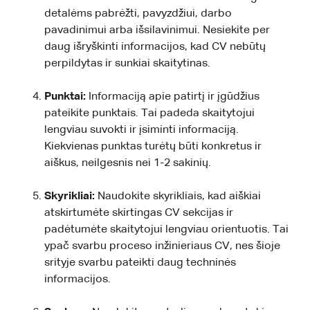
detalėms pabrėžti, pavyzdžiui, darbo
pavadinimui arba išsilavinimui. Nesiekite per
daug išryškinti informacijos, kad CV nebūtų
perpildytas ir sunkiai skaitytinas.
Punktai:
Informaciją apie patirtį ir įgūdžius
pateikite punktais. Tai padeda skaitytojui
lengviau suvokti ir įsiminti informaciją.
Kiekvienas punktas turėtų būti konkretus ir
aiškus, neilgesnis nei 1-2 sakinių.
Skyrikliai:
Naudokite skyrikliais, kad aiškiai
atskirtumėte skirtingas CV sekcijas ir
padėtumėte skaitytojui lengviau orientuotis. Tai
ypač svarbu proceso inžinieriaus CV, nes šioje
srityje svarbu pateikti daug techninės
informacijos.