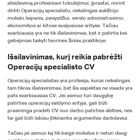
atsidavimą profesiniam tobulėjimui. Įprastai, norint
dirbti Operacijų specialistu, reikalingas aukštojo
mokslo laipsnis, pavyzdžiui, verslo administravimo,
ekonomikos ar kitose susijusiose srityse. Tačiau
svarbiausia yra ne tik išsilavinimas, bet ir patirtis bei
gebėjimas taikyti teorines žinias praktikoje.
Išsilavinimas, kurį reikia pabrėžti
Operacijų specialisto CV
Operacijų specialistas yra profesija, kuriai reikalingas
tam tikras išsilavinimas, bet šis aspektas ne visada yra
pats svarbiausias CV. Jei asmuo turi daugybę
patirties operacijų valdymo srityje, gali būti
prasminga pradėti CV nuo darbo patirties skilties, nes
tai gali būti labiau įtikinantis argumentas darbdaviui.
Tačiau jei asmuo ką tik baigė mokslus ir neturi daug