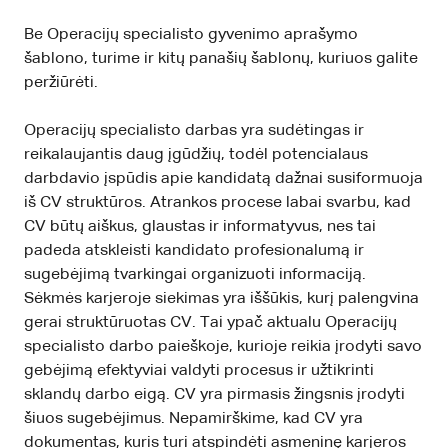
Be Operacijų specialisto gyvenimo aprašymo
šablono, turime ir kitų panašių šablonų, kuriuos galite
peržiūrėti.
Operacijų specialisto darbas yra sudėtingas ir
reikalaujantis daug įgūdžių, todėl potencialaus
darbdavio įspūdis apie kandidatą dažnai susiformuoja
iš CV struktūros. Atrankos procese labai svarbu, kad
CV būtų aiškus, glaustas ir informatyvus, nes tai
padeda atskleisti kandidato profesionalumą ir
sugebėjimą tvarkingai organizuoti informaciją.
Sėkmės karjeroje siekimas yra iššūkis, kurį palengvina
gerai struktūruotas CV. Tai ypač aktualu Operacijų
specialisto darbo paieškoje, kurioje reikia įrodyti savo
gebėjimą efektyviai valdyti procesus ir užtikrinti
sklandų darbo eigą. CV yra pirmasis žingsnis įrodyti
šiuos sugebėjimus. Nepamirškime, kad CV yra
dokumentas, kuris turi atspindėti asmeninę karjeros