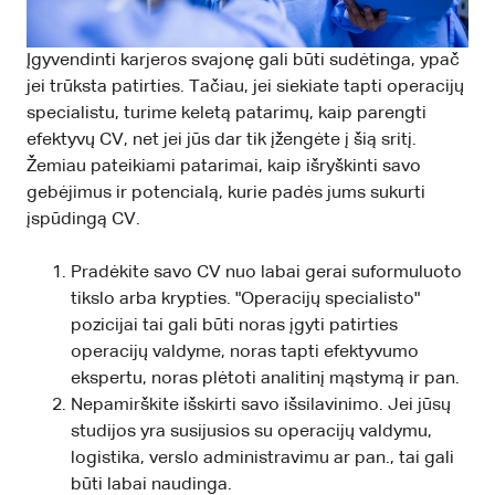
Įgyvendinti karjeros svajonę gali būti sudėtinga, ypač
jei trūksta patirties. Tačiau, jei siekiate tapti operacijų
specialistu, turime keletą patarimų, kaip parengti
efektyvų CV, net jei jūs dar tik įžengėte į šią sritį.
Žemiau pateikiami patarimai, kaip išryškinti savo
gebėjimus ir potencialą, kurie padės jums sukurti
įspūdingą CV.
Pradėkite savo CV nuo labai gerai suformuluoto
tikslo arba krypties. "Operacijų specialisto"
pozicijai tai gali būti noras įgyti patirties
operacijų valdyme, noras tapti efektyvumo
ekspertu, noras plėtoti analitinį mąstymą ir pan.
Nepamirškite išskirti savo išsilavinimo. Jei jūsų
studijos yra susijusios su operacijų valdymu,
logistika, verslo administravimu ar pan., tai gali
būti labai naudinga.