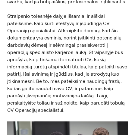
svarbu, kad jis būtų aiškus, profesionalus ir įtikinantis.
Straipsnio tolesnėje dalyje išsamiai ir aiškiai
pateiksime, kaip kurti efektyvų ir įspūdingą CV
Operacijų specialistui. Atkreipkite dėmesį, kad šis
dokumentas yra esminis, norint įsitikinti potencialių
darbdavių dėmesį ir sėkmingai prasiskverbti į
operacijų specialisto karjeros lauką. Straipsnyje bus
aprašyta, kaip tinkamai formatuoti CV, kokią
informaciją turėtų atspindėti titulas, kaip pateikti savo
patirtį, išsilavinimą ir įgūdžius, kad jie atrodytų kuo
įtikinamesni. Be to, mes pateiksime naudingų frazių,
kurias galite naudoti savo CV, ir patarsime, kaip
parašyti įkvepiančią motyvacijos laišką. Taigi,
perskaitykite toliau ir sužinokite, kaip paruošti tobulą
CV Operacijų specialistui.