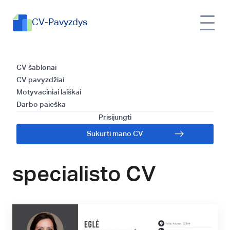
CV-Pavyzdys
CV šablonas ir
CV šablonai
CV pavyzdžiai
patarimai: kaip
Motyvaciniai laiškai
Darbo paieška
sėkmingai parašyti
Prisijungti
Sukurti mano CV
Operacijų
specialisto CV