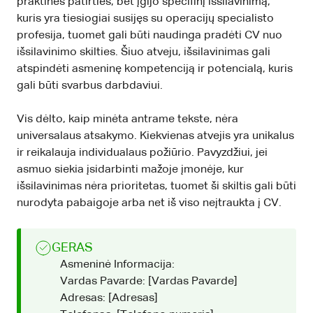
praktinės patirties, bet įgijo specifinį išsilavinimą,
kuris yra tiesiogiai susijęs su operacijų specialisto
profesija, tuomet gali būti naudinga pradėti CV nuo
išsilavinimo skilties. Šiuo atveju, išsilavinimas gali
atspindėti asmeninę kompetenciją ir potencialą, kuris
gali būti svarbus darbdaviui.
Vis dėlto, kaip minėta antrame tekste, nėra
universalaus atsakymo. Kiekvienas atvejis yra unikalus
ir reikalauja individualaus požiūrio. Pavyzdžiui, jei
asmuo siekia įsidarbinti mažoje įmonėje, kur
išsilavinimas nėra prioritetas, tuomet ši skiltis gali būti
nurodyta pabaigoje arba net iš viso neįtraukta į CV.
GERAS
Asmeninė Informacija:
Vardas Pavarde: [Vardas Pavarde]
Adresas: [Adresas]