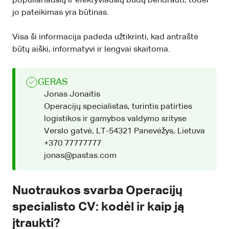
populiariausių ir efektyviausių būdų bendrauti, todėl
jo pateikimas yra būtinas.
Visa ši informacija padeda užtikrinti, kad antraštė
būtų aiški, informatyvi ir lengvai skaitoma.
GERAS
Jonas Jonaitis
Operacijų specialistas, turintis patirties
logistikos ir gamybos valdymo srityse
Verslo gatvė, LT-54321 Panevėžys, Lietuva
+370 77777777
jonas@pastas.com
Nuotraukos svarba Operacijų
specialisto CV: kodėl ir kaip ją
įtraukti?