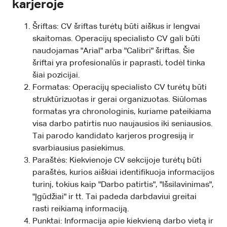
karjeroje
Šriftas: CV šriftas turėtų būti aiškus ir lengvai
skaitomas. Operacijų specialisto CV gali būti
naudojamas "Arial" arba "Calibri" šriftas. Šie
šriftai yra profesionalūs ir paprasti, todėl tinka
šiai pozicijai.
Formatas: Operacijų specialisto CV turėtų būti
struktūrizuotas ir gerai organizuotas. Siūlomas
formatas yra chronologinis, kuriame pateikiama
visa darbo patirtis nuo naujausios iki seniausios.
Tai parodo kandidato karjeros progresiją ir
svarbiausius pasiekimus.
Paraštės: Kiekvienoje CV sekcijoje turėtų būti
paraštės, kurios aiškiai identifikuoja informacijos
turinį, tokius kaip "Darbo patirtis", "Išsilavinimas",
"Įgūdžiai" ir tt. Tai padeda darbdaviui greitai
rasti reikiamą informaciją.
Punktai: Informacija apie kiekvieną darbo vietą ir