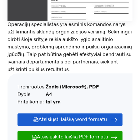
Operacijų specialistas yra esminis komandos narys,
užtikrinantis sklandų organizacijos veikimą. Sėkmingai
dirbti šioje srityje reikia aukšto lygio analitinio
mąstymo, problemų sprendimo ir puikių organizacinių
įgūdžių. Taip pat būtina gebėti efektyviai bendrauti su
įvairiais departamentais bei partneriais, siekiant
užtikrinti puikius rezultatus.
Treniruotės:
Žodis (Microsoft), PDF
Dydis:
A4
Pritaikoma:
tai yra
Atsisiųsti laišką word formatu
Atsisiųskite laišką PDF formatu