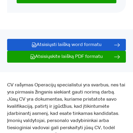
Atsisiųsti laišką word formatu
Atsisiųskite laišką PDF formatu
CV rašymas Operacijų specialistui yra svarbus, nes tai
yra pirmasis žingsnis siekiant gauti norimą darbą.
Jūsų CV yra dokumentas, kuriame pristatote savo
kvalifikaciją, patirtį ir įgūdžius, kad įtikintumėte
įdarbinantį asmenį, kad esate tinkamas kandidatas.
Įmonių valdytojai, personalo vadybininkai arba
tiesioginiai vadovai gali perskaityti jūsų CV, todėl