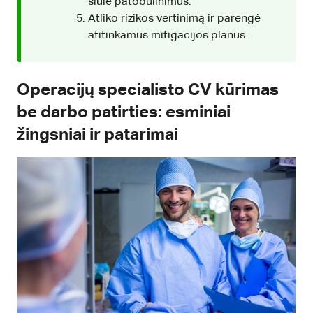
siūlė patobulinimus.
Atliko rizikos vertinimą ir parengė
atitinkamus mitigacijos planus.
Operacijų specialisto CV kūrimas
be darbo patirties: esminiai
žingsniai ir patarimai