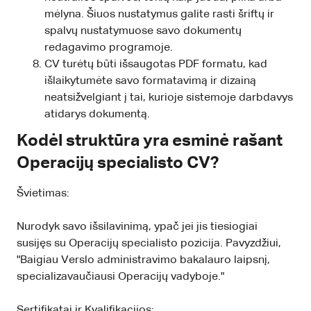
mėlyna. Šiuos nustatymus galite rasti šriftų ir
spalvų nustatymuose savo dokumentų
redagavimo programoje.
CV turėtų būti išsaugotas PDF formatu, kad
išlaikytumėte savo formatavimą ir dizainą
neatsižvelgiant į tai, kurioje sistemoje darbdavys
atidarys dokumentą.
Kodėl struktūra yra esminė rašant
Operacijų specialisto CV?
Švietimas:
Nurodyk savo išsilavinimą, ypač jei jis tiesiogiai
susijęs su Operacijų specialisto pozicija. Pavyzdžiui,
"Baigiau Verslo administravimo bakalauro laipsnį,
specializavaučiausi Operacijų vadyboje."
Sertifikatai ir Kvalifikacijos: