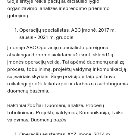
Šioje srityje reikia pačių aukščiausio lygio
organizavimo, analizės ir sprendimo priėmimo
gebėjimų.
Operacijų specialistas, ABC įmonė, 2017 m.
sausis - 2021 m. gruodis
Įmonėje ABC Operacijų specialisto pareigose
atsakingai dirbome siekdami užtikrinti sklandžią
įmonės operacijų veiklą. Tai apėmė duomenų analizę,
procesų tobulinimą, projektų valdymą ir komunikaciją
su įvairiais skyriais. Šioje pozicijoje taip pat buvo
reikalingi griežti laikotarpiai ir darbas su sudėtingomis
duomenų bazėmis.
Raktiniai žodžiai: Duomenų analizė, Procesų
tobulinimas, Projektų valdymas, Komunikacija, Laiko
valdymas, Duomenų bazės
Operacijų asistentas, XYZ įmonė, 2014 m.