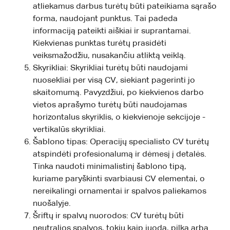
atliekamus darbus turėtų būti pateikiama sąrašo
forma, naudojant punktus. Tai padeda
informaciją pateikti aiškiai ir suprantamai.
Kiekvienas punktas turėtų prasidėti
veiksmažodžiu, nusakančiu atliktą veiklą.
Skyrikliai: Skyrikliai turėtų būti naudojami
nuosekliai per visą CV, siekiant pagerinti jo
skaitomumą. Pavyzdžiui, po kiekvienos darbo
vietos aprašymo turėtų būti naudojamas
horizontalus skyriklis, o kiekvienoje sekcijoje -
vertikalūs skyrikliai.
Šablono tipas: Operacijų specialisto CV turėtų
atspindėti profesionalumą ir dėmesį į detalės.
Tinka naudoti minimalistinį šablono tipą,
kuriame paryškinti svarbiausi CV elementai, o
nereikalingi ornamentai ir spalvos paliekamos
nuošalyje.
Šriftų ir spalvų nuorodos: CV turėtų būti
neutralios spalvos, tokių kaip juoda, pilka arba