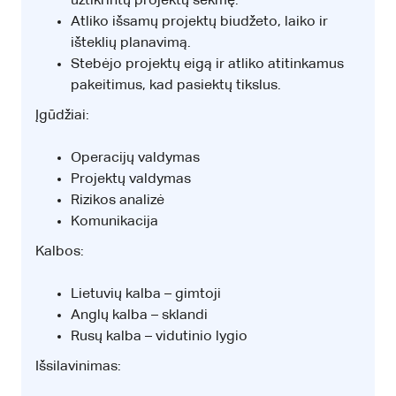
užtikrintų projektų sėkmę.
Atliko išsamų projektų biudžeto, laiko ir
išteklių planavimą.
Stebėjo projektų eigą ir atliko atitinkamus
pakeitimus, kad pasiektų tikslus.
Įgūdžiai:
Operacijų valdymas
Projektų valdymas
Rizikos analizė
Komunikacija
Kalbos:
Lietuvių kalba – gimtoji
Anglų kalba – sklandi
Rusų kalba – vidutinio lygio
Išsilavinimas: