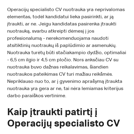
Operacijų specialisto CV nuotrauka yra neprivalomas
elementas, todėl kandidatui lieka pasirinkti, ar ją
įtraukti, ar ne. Jeigu kandidatas pasirenka įtraukti
nuotrauką, svarbu atkreipti dėmesį į jos
profesionalumą - nerekomenduojama naudoti
atsitiktinių nuotraukų iš paplūdimio ar asmenukių.
Nuotrauka turėtų būti stačiakampio dydžio, optimaliai
- 6,5 cm ilgio ir 4,5 cm pločio. Nors anksčiau CV su
nuotrauka buvo dažnas reikalavimas, šiandien
nuotraukos pateikimas CV turi mažiau reikšmės.
Nepriklauso nuo to, ar į gyvenimo aprašymą įtraukta
nuotrauka yra gera ar ne, tai nėra lemiamas kriterijus
darbo paraiškos vertinime.
Kaip įtraukti patirtį į
Operacijų specialisto CV