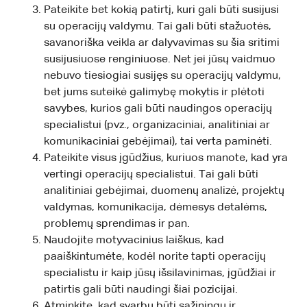
Pateikite bet kokią patirtį, kuri gali būti susijusi
su operacijų valdymu. Tai gali būti stažuotės,
savanoriška veikla ar dalyvavimas su šia sritimi
susijusiuose renginiuose. Net jei jūsų vaidmuo
nebuvo tiesiogiai susijęs su operacijų valdymu,
bet jums suteikė galimybę mokytis ir plėtoti
savybes, kurios gali būti naudingos operacijų
specialistui (pvz., organizaciniai, analitiniai ar
komunikaciniai gebėjimai), tai verta paminėti.
Pateikite visus įgūdžius, kuriuos manote, kad yra
vertingi operacijų specialistui. Tai gali būti
analitiniai gebėjimai, duomenų analizė, projektų
valdymas, komunikacija, dėmesys detalėms,
problemų sprendimas ir pan.
Naudojite motyvacinius laiškus, kad
paaiškintumėte, kodėl norite tapti operacijų
specialistu ir kaip jūsų išsilavinimas, įgūdžiai ir
patirtis gali būti naudingi šiai pozicijai.
Atminkite, kad svarbu būti sąžiningu ir