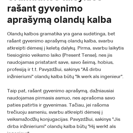
rašant gyvenimo
aprašymą olandų kalba
Olandų kalbos gramatika yra gana sudėtinga, bet
rašant gyvenimo aprašymą olandų kalba, svarbu
atkreipti dėmesį į keletą dalykų. Pirma, svarbu laikytis
tiesioginio veiksmo laiko (Present Tense), nes jis
naudojamas pristatant save, savo šeimą, hobius,
profesiją ir t.t. Pavyzdžiui, sakinys "Aš dirbu
inžinieriumi" olandų kalba būtų "Ik werk als ingenieur".
Taip pat, rašant gyvenimo aprašymą, dažniausiai
naudojamas pirmasis asmuo, nes aprašoma savo
paties patirtis ir gyvenimas. Tačiau, jei rašoma
trečiuoju asmeniu, svarbu atkreipti dėmesį į
veiksmažodžių konjugacijas. Pavyzdžiui, sakinys "Jis
dirba inžinieriumi" olandų kalba būtų "Hij werkt als