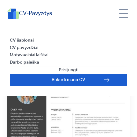
CV-Pavyzdys
Olandų CV rašymo
CV šablonai
CV pavyzdžiai
gidas
Motyvaciniai laiškai
Darbo paieška
Prisijungti
Sukurti mano CV