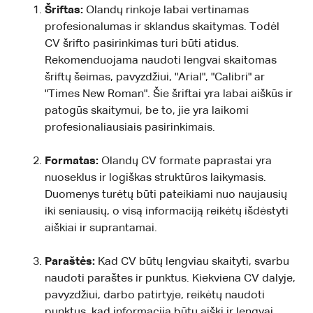
Šriftas:
Olandų rinkoje labai vertinamas
profesionalumas ir sklandus skaitymas. Todėl
CV šrifto pasirinkimas turi būti atidus.
Rekomenduojama naudoti lengvai skaitomas
šriftų šeimas, pavyzdžiui, "Arial", "Calibri" ar
"Times New Roman". Šie šriftai yra labai aiškūs ir
patogūs skaitymui, be to, jie yra laikomi
profesionaliausiais pasirinkimais.
Formatas:
Olandų CV formate paprastai yra
nuoseklus ir logiškas struktūros laikymasis.
Duomenys turėtų būti pateikiami nuo naujausių
iki seniausių, o visą informaciją reikėtų išdėstyti
aiškiai ir suprantamai.
Paraštės:
Kad CV būtų lengviau skaityti, svarbu
naudoti paraštes ir punktus. Kiekviena CV dalyje,
pavyzdžiui, darbo patirtyje, reikėtų naudoti
punktus, kad informacija būtų aiški ir lengvai