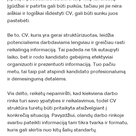
Įgūdžiai ir patirtis gali būti puikūs, tačiau jei jie nėra
aiškiai ir logiškai išdėstyti CV, gali būti sunku juos
pastebėti.
Be to, CV, kuris yra gerai struktūrizuotas, leidžia
potencialiems darbdaviams lengviau ir greičiau rasti
reikalingą informaciją. Tai padeda ne tik sutaupyti
laiko, bet ir rodo kandidato gebėjimą efektyviai
organizuoti ir prezentuoti informaciją. Tuo pačiu
metu, tai taip pat atspindi kandidato profesionalumą
ir dėmesingumą detalėms.
Vis dėlto, reikėtų nepamiršti, kad kiekviena darbo
rinka turi savo ypatybes ir reikalavimus, todėl CV
struktūra turėtų būti pritaikyta atsižvelgiant į
konkrečią situaciją. Pavyzdžiui, olandų darbo rinkoje
svarbu pateikti informaciją tam tikra tvarka ir formatu,
kuris gali skirtis nuo kitų šalių standartų.