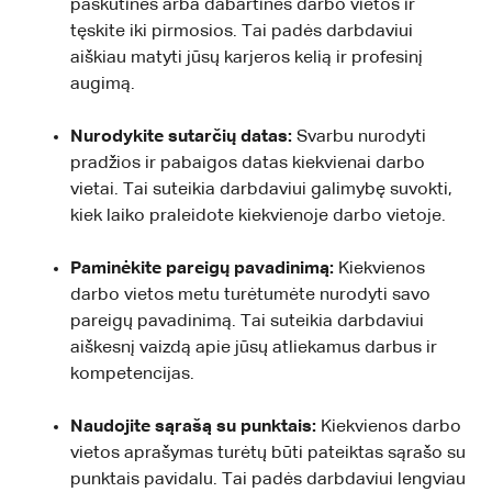
paskutinės arba dabartinės darbo vietos ir
tęskite iki pirmosios. Tai padės darbdaviui
aiškiau matyti jūsų karjeros kelią ir profesinį
augimą.
Nurodykite sutarčių datas:
Svarbu nurodyti
pradžios ir pabaigos datas kiekvienai darbo
vietai. Tai suteikia darbdaviui galimybę suvokti,
kiek laiko praleidote kiekvienoje darbo vietoje.
Paminėkite pareigų pavadinimą:
Kiekvienos
darbo vietos metu turėtumėte nurodyti savo
pareigų pavadinimą. Tai suteikia darbdaviui
aiškesnį vaizdą apie jūsų atliekamus darbus ir
kompetencijas.
Naudojite sąrašą su punktais:
Kiekvienos darbo
vietos aprašymas turėtų būti pateiktas sąrašo su
punktais pavidalu. Tai padės darbdaviui lengviau