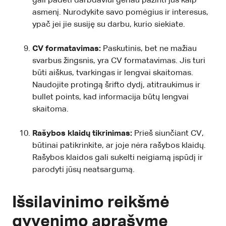
gali padėti darbdaviui geriau pažinti jus kaip
asmenį. Nurodykite savo pomėgius ir interesus,
ypač jei jie susiję su darbu, kurio siekiate.
CV formatavimas:
Paskutinis, bet ne mažiau
svarbus žingsnis, yra CV formatavimas. Jis turi
būti aiškus, tvarkingas ir lengvai skaitomas.
Naudojite protingą šrifto dydį, atitraukimus ir
bullet points, kad informacija būtų lengvai
skaitoma.
Rašybos klaidų tikrinimas:
Prieš siunčiant CV,
būtinai patikrinkite, ar joje nėra rašybos klaidų.
Rašybos klaidos gali sukelti neigiamą įspūdį ir
parodyti jūsų neatsargumą.
Išsilavinimo reikšmė
gyvenimo aprašyme