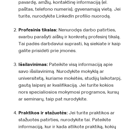
pavardę, amžių, kontaktinę informaciją (el.
paštas, telefono numeris), gyvenamąją vietą. Jei
turite, nurodykite LinkedIn profilio nuorodą.
Profesinis tikslas:
Nenurodęs darbo patirties,
svarbu parašyti aiškų ir konkretų profesinį tikslą.
Tai padės darbdaviui suprasti, ką siekiate ir kaip
galite prisidėti prie įmonės.
Išsilavinimas:
Pateikite visą informaciją apie
savo išsilavinimą. Nurodykite mokyklą ar
universitetą, kuriame mokėtės, studijų laikotarpį,
gautą laipsnį ar kvalifikaciją. Jei turite kokios
nors specialiosios mokymosi programos, kursų
ar seminarų, taip pat nurodykite.
Praktikos ir stažuotės:
Jei turite praktikos ar
stažuotės patirties, nurodykite tai. Pateikite
informaciją, kur ir kada atlikote praktiką, kokių