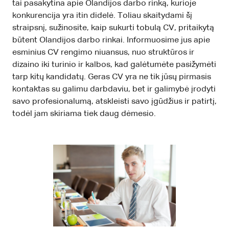
tai pasakytina apie Olandijos darbo rinką, kurioje
konkurencija yra itin didelė. Toliau skaitydami šį
straipsnį, sužinosite, kaip sukurti tobulą CV, pritaikytą
būtent Olandijos darbo rinkai. Informuosime jus apie
esminius CV rengimo niuansus, nuo struktūros ir
dizaino iki turinio ir kalbos, kad galėtumėte pasižymėti
tarp kitų kandidatų. Geras CV yra ne tik jūsų pirmasis
kontaktas su galimu darbdaviu, bet ir galimybė įrodyti
savo profesionalumą, atskleisti savo įgūdžius ir patirtį,
todėl jam skiriama tiek daug dėmesio.