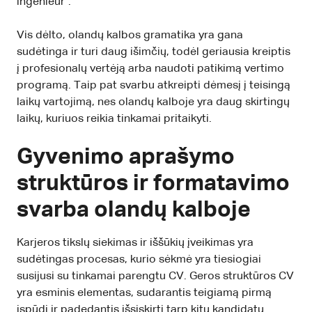
ingenieur".
Vis dėlto, olandų kalbos gramatika yra gana
sudėtinga ir turi daug išimčių, todėl geriausia kreiptis
į profesionalų vertėją arba naudoti patikimą vertimo
programą. Taip pat svarbu atkreipti dėmesį į teisingą
laikų vartojimą, nes olandų kalboje yra daug skirtingų
laikų, kuriuos reikia tinkamai pritaikyti.
Gyvenimo aprašymo
struktūros ir formatavimo
svarba olandų kalboje
Karjeros tikslų siekimas ir iššūkių įveikimas yra
sudėtingas procesas, kurio sėkmė yra tiesiogiai
susijusi su tinkamai parengtu CV. Geros struktūros CV
yra esminis elementas, sudarantis teigiamą pirmą
įspūdį ir padedantis išsiskirti tarp kitų kandidatų.