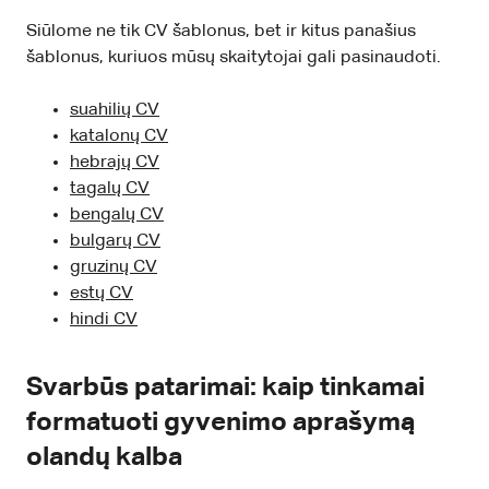
Siūlome ne tik CV šablonus, bet ir kitus panašius
šablonus, kuriuos mūsų skaitytojai gali pasinaudoti.
suahilių CV
katalonų CV
hebrajų CV
tagalų CV
bengalų CV
bulgarų CV
gruzinų CV
estų CV
hindi CV
Svarbūs patarimai: kaip tinkamai
formatuoti gyvenimo aprašymą
olandų kalba