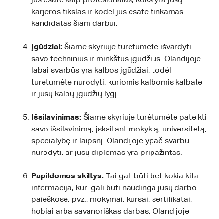
jūs esate kaip profesionalas, koks yra jūsų
karjeros tikslas ir kodėl jūs esate tinkamas
kandidatas šiam darbui.
Įgūdžiai:
Šiame skyriuje turėtumėte išvardyti
savo techninius ir minkštus įgūdžius. Olandijoje
labai svarbūs yra kalbos įgūdžiai, todėl
turėtumėte nurodyti, kuriomis kalbomis kalbate
ir jūsų kalbų įgūdžių lygį.
Išsilavinimas:
Šiame skyriuje turėtumėte pateikti
savo išsilavinimą, įskaitant mokyklą, universitetą,
specialybę ir laipsnį. Olandijoje ypač svarbu
nurodyti, ar jūsų diplomas yra pripažintas.
Papildomos skiltys:
Tai gali būti bet kokia kita
informacija, kuri gali būti naudinga jūsų darbo
paieškose, pvz., mokymai, kursai, sertifikatai,
hobiai arba savanoriškas darbas. Olandijoje