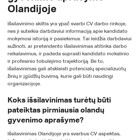
Olandijoje
Išsilavinimo skiltis yra ypač svarbi CV darbo rinkoje,
nes ji suteikia darbdaviui informaciją apie kandidato
mokymosi istoriją ir pasiekimus. Tai leidžia darbdaviui
sužinoti, ar pretendento išsilavinimas atitinka darbo
reikalavimus, ir padeda suprasti kandidato mokslinio
ir profesinio tobulėjimo trajektoriją. Be to,
išsilavinimas gali atskleisti potencialų specializuotų
žinių ir įgūdžių buvimą, kurie gali būti naudingi
organizacijoje.
Koks išsilavinimas turėtų būti
pateiktas pirmiausia olandų
gyvenimo aprašyme?
Išsilavinimas Olandijoje yra svarbus CV aspektas,