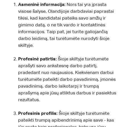
Asmeninė informacija:
Nors tai yra įprasta
visose šalyse, Olandijoje darbdaviai paprastai
tikisi, kad kandidatai pateiks savo amžių ir
gimimo datą, o ne tik vardo ir kontaktinės
informacijos. Taip pat, jei turite galiojančią
darbo leidimą, tai turėtumėte nurodyti šioje
skiltyje.
Profesinė patirtis:
Šioje skiltyje turėtumėte
aprašyti savo ankstesnę darbo patirtį,
pradedant nuo naujausios. Kiekvienam darbui
turėtumėte pateikti darbo pavadinimą, įmonės
pavadinimą, darbo laikotarpį ir trumpą
aprašymą apie jūsų atliktus darbus ir pasiektus
rezultatus.
Profesinis profilis:
Šioje skiltyje turėtumėte
pateikti trumpą apibendrinimą apie save - kas