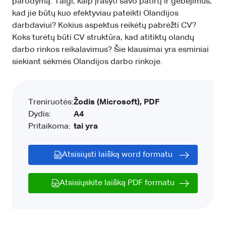
parodymą. Taigi, kaip įrašyti savo patirtį ir gebėjimus,
kad jie būtų kuo efektyviau pateikti Olandijos
darbdaviui? Kokius aspektus reikėtų pabrėžti CV?
Koks turėtų būti CV struktūra, kad atitiktų olandų
darbo rinkos reikalavimus? Šie klausimai yra esminiai
siekiant sėkmės Olandijos darbo rinkoje.
Treniruotės:
Žodis (Microsoft), PDF
Dydis:
A4
Pritaikoma:
tai yra
Atsisiųsti laišką word formatu
Atsisiųskite laišką PDF formatu