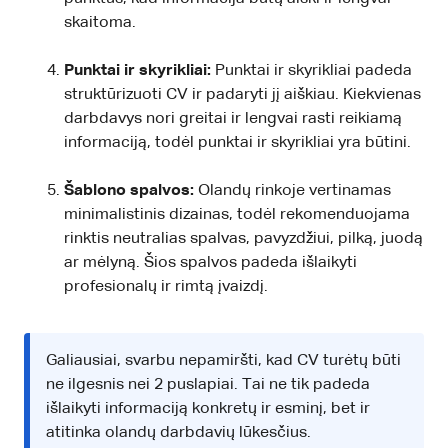
skaitoma.
Punktai ir skyrikliai:
Punktai ir skyrikliai padeda
struktūrizuoti CV ir padaryti jį aiškiau. Kiekvienas
darbdavys nori greitai ir lengvai rasti reikiamą
informaciją, todėl punktai ir skyrikliai yra būtini.
Šablono spalvos:
Olandų rinkoje vertinamas
minimalistinis dizainas, todėl rekomenduojama
rinktis neutralias spalvas, pavyzdžiui, pilką, juodą
ar mėlyną. Šios spalvos padeda išlaikyti
profesionalų ir rimtą įvaizdį.
Galiausiai, svarbu nepamiršti, kad CV turėtų būti
ne ilgesnis nei 2 puslapiai. Tai ne tik padeda
išlaikyti informaciją konkretų ir esminį, bet ir
atitinka olandų darbdavių lūkesčius.