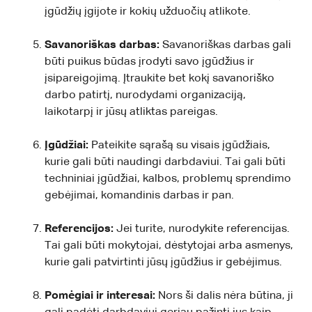
įgūdžių įgijote ir kokių užduočių atlikote.
Savanoriškas darbas:
Savanoriškas darbas gali
būti puikus būdas įrodyti savo įgūdžius ir
įsipareigojimą. Įtraukite bet kokį savanoriško
darbo patirtį, nurodydami organizaciją,
laikotarpį ir jūsų atliktas pareigas.
Įgūdžiai:
Pateikite sąrašą su visais įgūdžiais,
kurie gali būti naudingi darbdaviui. Tai gali būti
techniniai įgūdžiai, kalbos, problemų sprendimo
gebėjimai, komandinis darbas ir pan.
Referencijos:
Jei turite, nurodykite referencijas.
Tai gali būti mokytojai, dėstytojai arba asmenys,
kurie gali patvirtinti jūsų įgūdžius ir gebėjimus.
Pomėgiai ir interesai:
Nors ši dalis nėra būtina, ji