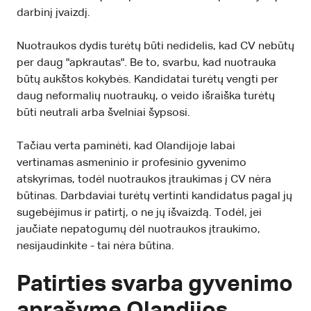
darbinį įvaizdį.
Nuotraukos dydis turėtų būti nedidelis, kad CV nebūtų
per daug "apkrautas". Be to, svarbu, kad nuotrauka
būtų aukštos kokybės. Kandidatai turėtų vengti per
daug neformalių nuotraukų, o veido išraiška turėtų
būti neutrali arba švelniai šypsosi.
Tačiau verta paminėti, kad Olandijoje labai
vertinamas asmeninio ir profesinio gyvenimo
atskyrimas, todėl nuotraukos įtraukimas į CV nėra
būtinas. Darbdaviai turėtų vertinti kandidatus pagal jų
sugebėjimus ir patirtį, o ne jų išvaizdą. Todėl, jei
jaučiate nepatogumų dėl nuotraukos įtraukimo,
nesijaudinkite - tai nėra būtina.
Patirties svarba gyvenimo
aprašyme Olandijos