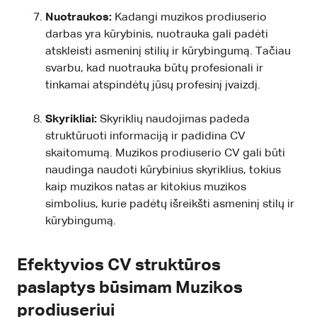
Nuotraukos:
Kadangi muzikos prodiuserio
darbas yra kūrybinis, nuotrauka gali padėti
atskleisti asmeninį stilių ir kūrybingumą. Tačiau
svarbu, kad nuotrauka būtų profesionali ir
tinkamai atspindėtų jūsų profesinį įvaizdį.
Skyrikliai:
Skyriklių naudojimas padeda
struktūruoti informaciją ir padidina CV
skaitomumą. Muzikos prodiuserio CV gali būti
naudinga naudoti kūrybinius skyriklius, tokius
kaip muzikos natas ar kitokius muzikos
simbolius, kurie padėtų išreikšti asmeninį stilų ir
kūrybingumą.
Efektyvios CV struktūros
paslaptys būsimam Muzikos
prodiuseriui