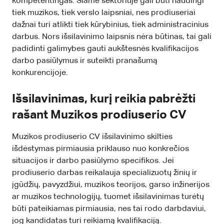
kompetentingas. Šiame sektoriuje gali būti naudingi
tiek muzikos, tiek verslo laipsniai, nes prodiuseriai
dažnai turi atlikti tiek kūrybinius, tiek administracinius
darbus. Nors išsilavinimo laipsnis nėra būtinas, tai gali
padidinti galimybes gauti aukštesnės kvalifikacijos
darbo pasiūlymus ir suteikti pranašumą
konkurencijoje.
Išsilavinimas, kurį reikia pabrėžti
rašant Muzikos prodiuserio CV
Muzikos prodiuserio CV išsilavinimo skilties
išdėstymas pirmiausia priklauso nuo konkrečios
situacijos ir darbo pasiūlymo specifikos. Jei
prodiuserio darbas reikalauja specializuotų žinių ir
įgūdžių, pavyzdžiui, muzikos teorijos, garso inžinerijos
ar muzikos technologijų, tuomet išsilavinimas turėtų
būti pateikiamas pirmiausia, nes tai rodo darbdaviui,
jog kandidatas turi reikiamą kvalifikaciją.