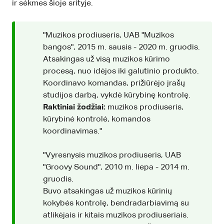
ir sėkmes šioje srityje.
"Muzikos prodiuseris, UAB "Muzikos
bangos", 2015 m. sausis - 2020 m. gruodis.
Atsakingas už visą muzikos kūrimo
procesą, nuo idėjos iki galutinio produkto.
Koordinavo komandas, prižiūrėjo įrašų
studijos darbą, vykdė kūrybinę kontrolę.
Raktiniai žodžiai:
muzikos prodiuseris,
kūrybinė kontrolė, komandos
koordinavimas."
"Vyresnysis muzikos prodiuseris, UAB
"Groovy Sound", 2010 m. liepa - 2014 m.
gruodis.
Buvo atsakingas už muzikos kūrinių
kokybės kontrolę, bendradarbiavimą su
atlikėjais ir kitais muzikos prodiuseriais.