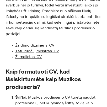
svarbus nei jo turinys, todėl verta investuoti laiko į jo
kokybės užtikrinimą. Pradėkite nuo aiškaus tikslų
išdėstymo ir tęskite su logiškai struktūrizuota patirties
ir kompetencijų dalimi, kad sėkmingai pristatytumėte
save kaip geriausią kandidatą Muzikos prodiuserio
pozicijai.
Žaidimo dizaineris CV
Tatuiruočių meistras CV
Žurnalistas CV
Kaip formatuoti CV, kad
išsiskirtumėte kaip Muzikos
prodiuseris?
Šriftai:
Muzikos prodiuserio CV turėtų naudoti
profesionalų, bet kūrybingą šriftą, tokią kaip