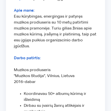
Apie mane:
Esu kūrybingas, energingas ir patyręs
muzikos prodiuseris su 10 metų patirtimi
muzikos pramonėje. Turiu gilias žinias apie
muzikos kūrimą, įrašymą ir platinimą, taip pat
esu įgijęs puikius organizacinio darbo
įgūdžius.
Darbo patirtis:
Muzikos prodiuseris
"Muzikos Studija", Vilnius, Lietuva
2016–dabar
Koordinavau 50+ albumų kūrimą ir
išleidimą
Dirbau su įvairių žanrų atlikėjais ir