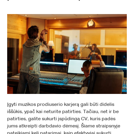
Įgyti muzikos prodiuserio karjerą gali būti didelis
iššūkis, ypač kai neturite patirties. Tačiau, net ir be
patirties, galite sukurti įspūdingą CV, kuris padės
jums atkreipti darbdavio dėmesį. Šiame straipsnyje
pateikiami keli patarimai, kaip efektyviai sukurti