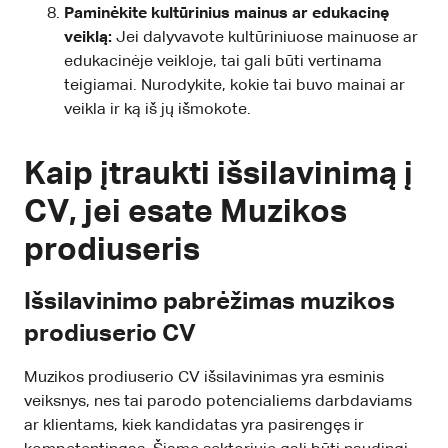
Paminėkite kultūrinius mainus ar edukacinę
veiklą:
Jei dalyvavote kultūriniuose mainuose ar
edukacinėje veikloje, tai gali būti vertinama
teigiamai. Nurodykite, kokie tai buvo mainai ar
veikla ir ką iš jų išmokote.
Kaip įtraukti išsilavinimą į
CV, jei esate Muzikos
prodiuseris
Išsilavinimo pabrėžimas muzikos
prodiuserio CV
Muzikos prodiuserio CV išsilavinimas yra esminis
veiksnys, nes tai parodo potencialiems darbdaviams
ar klientams, kiek kandidatas yra pasirengęs ir