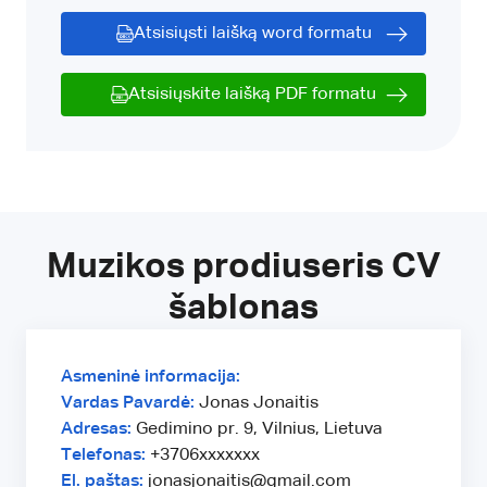
Atsisiųsti laišką word formatu
Atsisiųskite laišką PDF formatu
Muzikos prodiuseris CV
šablonas
Asmeninė informacija:
Vardas Pavardė:
Jonas Jonaitis
Adresas:
Gedimino pr. 9, Vilnius, Lietuva
Telefonas:
+3706xxxxxxx
El. paštas:
jonasjonaitis@gmail.com