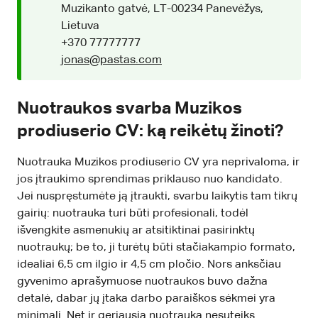
Muzikanto gatvė, LT-00234 Panevėžys,
Lietuva
+370 77777777
jonas@pastas.com
Nuotraukos svarba Muzikos
prodiuserio CV: ką reikėtų žinoti?
Nuotrauka Muzikos prodiuserio CV yra neprivaloma, ir
jos įtraukimo sprendimas priklauso nuo kandidato.
Jei nuspręstumėte ją įtraukti, svarbu laikytis tam tikrų
gairių: nuotrauka turi būti profesionali, todėl
išvengkite asmenukių ar atsitiktinai pasirinktų
nuotraukų; be to, ji turėtų būti stačiakampio formato,
idealiai 6,5 cm ilgio ir 4,5 cm pločio. Nors anksčiau
gyvenimo aprašymuose nuotraukos buvo dažna
detalė, dabar jų įtaka darbo paraiškos sėkmei yra
minimali. Net ir geriausia nuotrauka nesuteiks