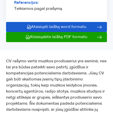
Referencijos:
Teikiamos pagal prašymą.
Atsisiųsti laišką word formatu
Atsisiųskite laišką PDF formatu
CV rašymo vertė muzikos prodiuseriui yra esminė, nes
tai yra būdas pateikti savo patirtį, įgūdžius ir
kompetencijas potencialiems darbdaviams. Jūsų CV
gali būti skaitomas įvairių tipų įdarbinimo
organizacijų, tokių kaip muzikos leidybos įmonės,
koncertų agentūros, radijo stotys, muzikos studijos ir
netgi atlikėjai ar grupės, ieškantys prodiuserio savo
projektams. Šis dokumentas padeda potencialiems
darbdaviams nuspręsti, ar jūsų įgūdžiai atitinka jų