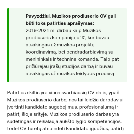
Pavyzdžiui, Muzikos prodiuserio CV gali
būti toks patirties aprašymas:
2019-2021 m. dirbau kaip Muzikos
prodiuseris kompanijoje 'X', kur buvau
atsakingas už muzikos projektų
koordinavimą, bei bendradarbiavimą su
menininkais ir technine komanda. Taip pat
prižiūrėjau įrašų studijos darbą ir buvau
atsakingas už muzikos leidybos procesą.
Patirties skiltis yra viena svarbiausių CV dalis, ypač
Muzikos prodiuserio darbe, nes tai leidžia darbdaviui
įvertinti kandidato sugebėjimus, profesionalumą ir
patirtį šioje srityje. Muzikos prodiuserio darbas yra
sudėtingas ir reikalauja aukšto lygio kompetencijos,
todėl CV turėtų atspindėti kandidato įgūdžius, patirtį