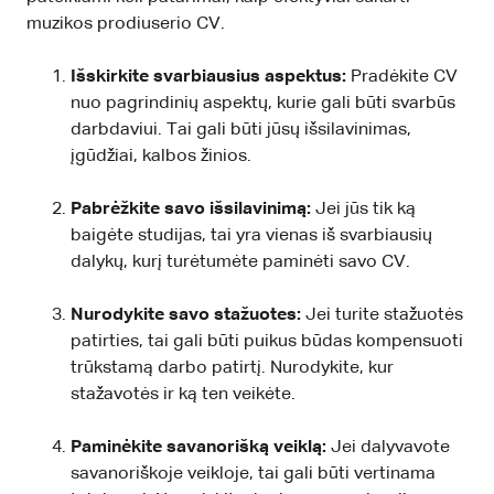
muzikos prodiuserio CV.
Išskirkite svarbiausius aspektus:
Pradėkite CV
nuo pagrindinių aspektų, kurie gali būti svarbūs
darbdaviui. Tai gali būti jūsų išsilavinimas,
įgūdžiai, kalbos žinios.
Pabrėžkite savo išsilavinimą:
Jei jūs tik ką
baigėte studijas, tai yra vienas iš svarbiausių
dalykų, kurį turėtumėte paminėti savo CV.
Nurodykite savo stažuotes:
Jei turite stažuotės
patirties, tai gali būti puikus būdas kompensuoti
trūkstamą darbo patirtį. Nurodykite, kur
stažavotės ir ką ten veikėte.
Paminėkite savanorišką veiklą:
Jei dalyvavote
savanoriškoje veikloje, tai gali būti vertinama