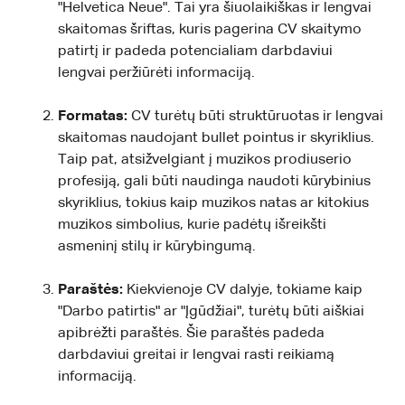
"Helvetica Neue". Tai yra šiuolaikiškas ir lengvai
skaitomas šriftas, kuris pagerina CV skaitymo
patirtį ir padeda potencialiam darbdaviui
lengvai peržiūrėti informaciją.
Formatas:
CV turėtų būti struktūruotas ir lengvai
skaitomas naudojant bullet pointus ir skyriklius.
Taip pat, atsižvelgiant į muzikos prodiuserio
profesiją, gali būti naudinga naudoti kūrybinius
skyriklius, tokius kaip muzikos natas ar kitokius
muzikos simbolius, kurie padėtų išreikšti
asmeninį stilų ir kūrybingumą.
Paraštės:
Kiekvienoje CV dalyje, tokiame kaip
"Darbo patirtis" ar "Įgūdžiai", turėtų būti aiškiai
apibrėžti paraštės. Šie paraštės padeda
darbdaviui greitai ir lengvai rasti reikiamą
informaciją.