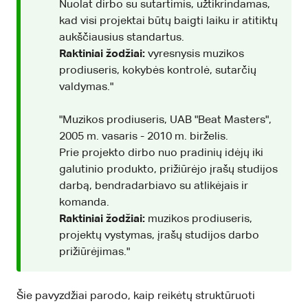
Nuolat dirbo su sutartimis, užtikrindamas,
kad visi projektai būtų baigti laiku ir atitiktų
aukščiausius standartus.
Raktiniai žodžiai:
vyresnysis muzikos
prodiuseris, kokybės kontrolė, sutarčių
valdymas."
"Muzikos prodiuseris, UAB "Beat Masters",
2005 m. vasaris - 2010 m. birželis.
Prie projekto dirbo nuo pradinių idėjų iki
galutinio produkto, prižiūrėjo įrašų studijos
darbą, bendradarbiavo su atlikėjais ir
komanda.
Raktiniai žodžiai:
muzikos prodiuseris,
projektų vystymas, įrašų studijos darbo
prižiūrėjimas."
Šie pavyzdžiai parodo, kaip reikėtų struktūruoti