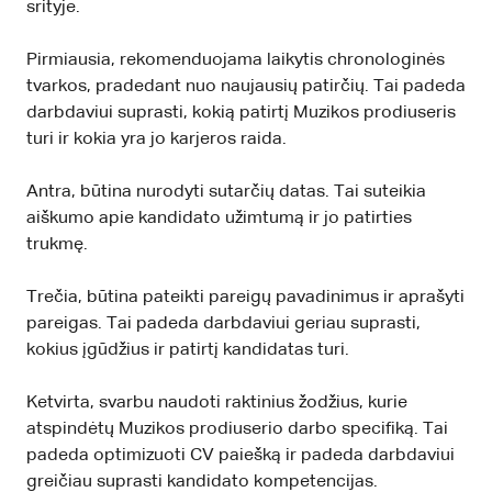
srityje.
Pirmiausia, rekomenduojama laikytis chronologinės
tvarkos, pradedant nuo naujausių patirčių. Tai padeda
darbdaviui suprasti, kokią patirtį Muzikos prodiuseris
turi ir kokia yra jo karjeros raida.
Antra, būtina nurodyti sutarčių datas. Tai suteikia
aiškumo apie kandidato užimtumą ir jo patirties
trukmę.
Trečia, būtina pateikti pareigų pavadinimus ir aprašyti
pareigas. Tai padeda darbdaviui geriau suprasti,
kokius įgūdžius ir patirtį kandidatas turi.
Ketvirta, svarbu naudoti raktinius žodžius, kurie
atspindėtų Muzikos prodiuserio darbo specifiką. Tai
padeda optimizuoti CV paiešką ir padeda darbdaviui
greičiau suprasti kandidato kompetencijas.