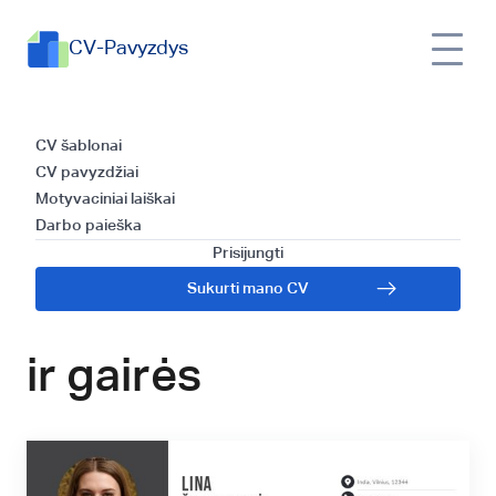
CV-Pavyzdys
Muzikos prodiuserio
CV šablonai
CV pavyzdžiai
CV šablono
Motyvaciniai laiškai
Darbo paieška
sudarymas:
Prisijungti
Sukurti mano CV
praktiniai patarimai
ir gairės