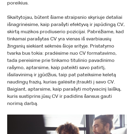
poreikius.
Skaitytojau, būtent šiame straipsnio skyriuje detaliai
išnagrinėsime, kaip parašyti efektyvą ir įspūdingą CV,
skirtą muzikos prodiuserio pozicijai. Pabrėžiame, kad
tinkamai parašytas CV yra vienas iš svarbiausių
žingsnių siekiant sėkmės šioje srityje. Pristatymo
tvarka bus tokia: pradėsime nuo CV formatavimo,
tada pereisime prie tinkamo titulinio pavadinimo
rašymo, aptarsime, kaip pateikti savo patirtį,
išsilavinimą ir įgūdžius, taip pat pateiksime keletą
naudingų frazių, kurias galėsite įtraukti į savo CV.
Baigiant, aptarsime, kaip parašyti motyvacinį laišką,
kuris sustiprins jūsų CV ir padidins šansus gauti
norimą darbą.