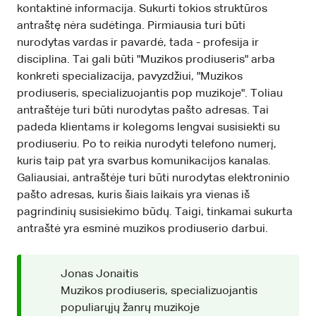
kontaktinė informacija. Sukurti tokios struktūros
antraštę nėra sudėtinga. Pirmiausia turi būti
nurodytas vardas ir pavardė, tada - profesija ir
disciplina. Tai gali būti "Muzikos prodiuseris" arba
konkreti specializacija, pavyzdžiui, "Muzikos
prodiuseris, specializuojantis pop muzikoje". Toliau
antraštėje turi būti nurodytas pašto adresas. Tai
padeda klientams ir kolegoms lengvai susisiekti su
prodiuseriu. Po to reikia nurodyti telefono numerį,
kuris taip pat yra svarbus komunikacijos kanalas.
Galiausiai, antraštėje turi būti nurodytas elektroninio
pašto adresas, kuris šiais laikais yra vienas iš
pagrindinių susisiekimo būdų. Taigi, tinkamai sukurta
antraštė yra esminė muzikos prodiuserio darbui.
Jonas Jonaitis
Muzikos prodiuseris, specializuojantis
populiarųjų žanrų muzikoje