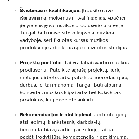
Švietimas ir kvalifikacijos:
Įtraukite savo
išsilavinimą, mokymus ir kvalifikacijas, ypač jei
jie yra susiję su muzikos prodiuserio profesija.
Tai gali būti universiteto laipsnis muzikos
vadyboje, sertifikuotas kursas muzikos
produkcijoje arba kitos specializuotos studijos.
Projektų portfolio:
Tai yra labai svarbu muzikos
prodiuseriui. Pateikite sąrašą projektų, kurių
metu jūs dirbote, arba pateikite nuorodas į jūsų
darbus, jei tai įmanoma. Tai gali būti albumai,
koncertai, muzikos klipai arba bet koks kitas
produktas, kurį padėjote sukurti.
Rekomendacijos ir atsiliepimai:
Jei turite gerų
atsiliepimų iš ankstesnių darbdavių,
bendradarbiavęs artistų ar kolegų, tai gali
padėti įrodyti jūsų kompetenciją ir patikimumą.