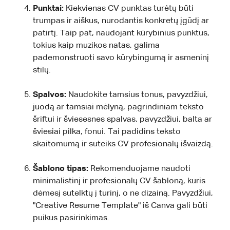
Punktai:
Kiekvienas CV punktas turėtų būti
trumpas ir aiškus, nurodantis konkretų įgūdį ar
patirtį. Taip pat, naudojant kūrybinius punktus,
tokius kaip muzikos natas, galima
pademonstruoti savo kūrybingumą ir asmeninį
stilų.
Spalvos:
Naudokite tamsius tonus, pavyzdžiui,
juodą ar tamsiai mėlyną, pagrindiniam teksto
šriftui ir šviesesnes spalvas, pavyzdžiui, balta ar
šviesiai pilka, fonui. Tai padidins teksto
skaitomumą ir suteiks CV profesionalų išvaizdą.
Šablono tipas:
Rekomenduojame naudoti
minimalistinį ir profesionalų CV šabloną, kuris
dėmesį sutelktų į turinį, o ne dizainą. Pavyzdžiui,
"Creative Resume Template" iš Canva gali būti
puikus pasirinkimas.