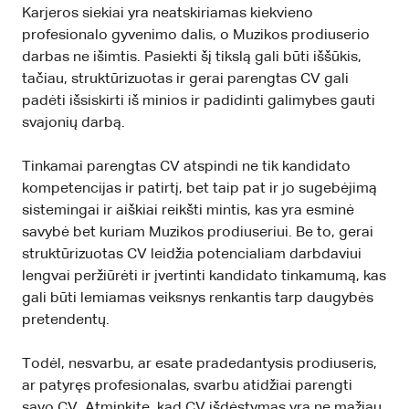
Karjeros siekiai yra neatskiriamas kiekvieno
profesionalo gyvenimo dalis, o Muzikos prodiuserio
darbas ne išimtis. Pasiekti šį tikslą gali būti iššūkis,
tačiau, struktūrizuotas ir gerai parengtas CV gali
padėti išsiskirti iš minios ir padidinti galimybes gauti
svajonių darbą.
Tinkamai parengtas CV atspindi ne tik kandidato
kompetencijas ir patirtį, bet taip pat ir jo sugebėjimą
sistemingai ir aiškiai reikšti mintis, kas yra esminė
savybė bet kuriam Muzikos prodiuseriui. Be to, gerai
struktūrizuotas CV leidžia potencialiam darbdaviui
lengvai peržiūrėti ir įvertinti kandidato tinkamumą, kas
gali būti lemiamas veiksnys renkantis tarp daugybės
pretendentų.
Todėl, nesvarbu, ar esate pradedantysis prodiuseris,
ar patyręs profesionalas, svarbu atidžiai parengti
savo CV. Atminkite, kad CV išdėstymas yra ne mažiau