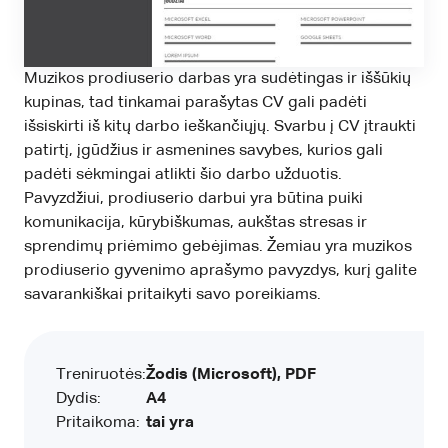
Muzikos prodiuserio darbas yra sudėtingas ir iššūkių
kupinas, tad tinkamai parašytas CV gali padėti
išsiskirti iš kitų darbo ieškančiųjų. Svarbu į CV įtraukti
patirtį, įgūdžius ir asmenines savybes, kurios gali
padėti sėkmingai atlikti šio darbo užduotis.
Pavyzdžiui, prodiuserio darbui yra būtina puiki
komunikacija, kūrybiškumas, aukštas stresas ir
sprendimų priėmimo gebėjimas. Žemiau yra muzikos
prodiuserio gyvenimo aprašymo pavyzdys, kurį galite
savarankiškai pritaikyti savo poreikiams.
Treniruotės:
Žodis (Microsoft), PDF
Dydis:
A4
Pritaikoma:
tai yra