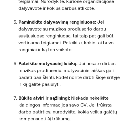
teigiamai. Nurodykite, kuriose organizacijose
dalyvavote ir kokius darbus atlikote.
Paminėkite dalyvavimą renginiuose:
Jei
dalyvavote su muzikos prodiuserio darbu
susijusiuose renginiuose, tai taip pat gali būti
vertinama teigiamai. Pateikite, kokie tai buvo
renginiai ir ką ten veikėte.
Pateikite motyvacinį laišką:
Jei nesate dirbęs
muzikos prodiuseriu, motyvacinis laiškas gali
padėti paaiškinti, kodėl norite dirbti šioje srityje
ir ką galite pasiūlyti.
Būkite atviri ir sąžiningi:
Niekada nekelkite
klaidingos informacijos savo CV. Jei trūksta
darbo patirties, nurodykite, kokia veikla galėtų
kompensuoti šį trūkumą.