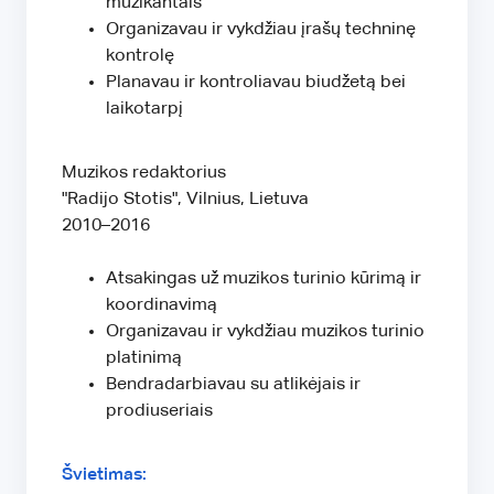
muzikantais
Organizavau ir vykdžiau įrašų techninę
kontrolę
Planavau ir kontroliavau biudžetą bei
laikotarpį
Muzikos redaktorius
"Radijo Stotis", Vilnius, Lietuva
2010–2016
Atsakingas už muzikos turinio kūrimą ir
koordinavimą
Organizavau ir vykdžiau muzikos turinio
platinimą
Bendradarbiavau su atlikėjais ir
prodiuseriais
Švietimas: