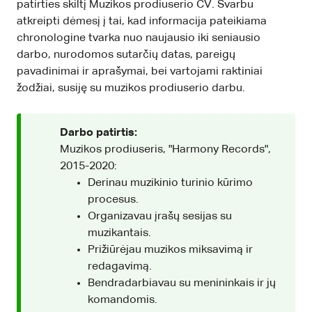
patirties skiltį Muzikos prodiuserio CV. Svarbu
atkreipti dėmesį į tai, kad informacija pateikiama
chronologine tvarka nuo naujausio iki seniausio
darbo, nurodomos sutarčių datas, pareigų
pavadinimai ir aprašymai, bei vartojami raktiniai
žodžiai, susiję su muzikos prodiuserio darbu.
Darbo patirtis:
Muzikos prodiuseris, "Harmony Records",
2015-2020:
Derinau muzikinio turinio kūrimo
procesus.
Organizavau įrašų sesijas su
muzikantais.
Prižiūrėjau muzikos miksavimą ir
redagavimą.
Bendradarbiavau su menininkais ir jų
komandomis.