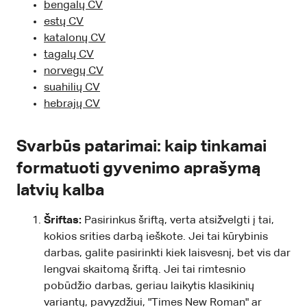
bengalų CV
estų CV
katalonų CV
tagalų CV
norvegų CV
suahilių CV
hebrajų CV
Svarbūs patarimai: kaip tinkamai
formatuoti gyvenimo aprašymą
latvių kalba
Šriftas:
Pasirinkus šriftą, verta atsižvelgti į tai,
kokios srities darbą ieškote. Jei tai kūrybinis
darbas, galite pasirinkti kiek laisvesnį, bet vis dar
lengvai skaitomą šriftą. Jei tai rimtesnio
pobūdžio darbas, geriau laikytis klasikinių
variantų, pavyzdžiui, "Times New Roman" ar