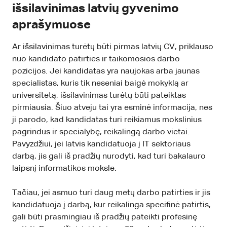
išsilavinimas latvių gyvenimo
aprašymuose
Ar išsilavinimas turėtų būti pirmas latvių CV, priklauso
nuo kandidato patirties ir taikomosios darbo
pozicijos. Jei kandidatas yra naujokas arba jaunas
specialistas, kuris tik neseniai baigė mokyklą ar
universitetą, išsilavinimas turėtų būti pateiktas
pirmiausia. Šiuo atveju tai yra esminė informacija, nes
ji parodo, kad kandidatas turi reikiamus mokslinius
pagrindus ir specialybę, reikalingą darbo vietai.
Pavyzdžiui, jei latvis kandidatuoja į IT sektoriaus
darbą, jis gali iš pradžių nurodyti, kad turi bakalauro
laipsnį informatikos moksle.
Tačiau, jei asmuo turi daug metų darbo patirties ir jis
kandidatuoja į darbą, kur reikalinga specifinė patirtis,
gali būti prasmingiau iš pradžių pateikti profesinę