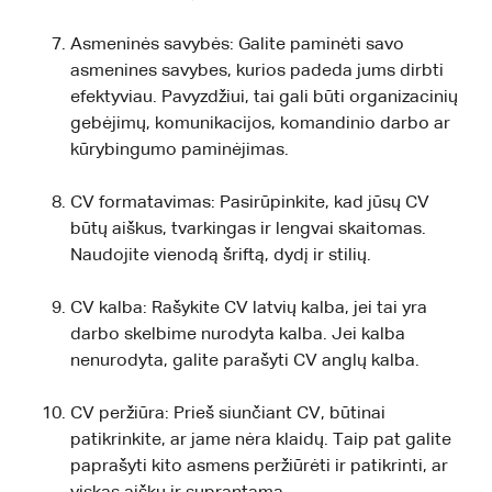
Asmeninės savybės: Galite paminėti savo
asmenines savybes, kurios padeda jums dirbti
efektyviau. Pavyzdžiui, tai gali būti organizacinių
gebėjimų, komunikacijos, komandinio darbo ar
kūrybingumo paminėjimas.
CV formatavimas: Pasirūpinkite, kad jūsų CV
būtų aiškus, tvarkingas ir lengvai skaitomas.
Naudojite vienodą šriftą, dydį ir stilių.
CV kalba: Rašykite CV latvių kalba, jei tai yra
darbo skelbime nurodyta kalba. Jei kalba
nenurodyta, galite parašyti CV anglų kalba.
CV peržiūra: Prieš siunčiant CV, būtinai
patikrinkite, ar jame nėra klaidų. Taip pat galite
paprašyti kito asmens peržiūrėti ir patikrinti, ar