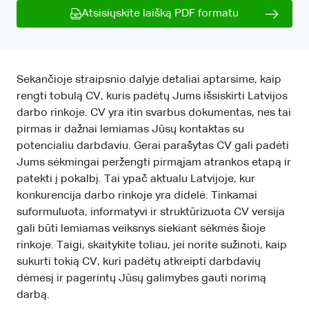
Atsisiųskite laišką PDF formatu
Sekančioje straipsnio dalyje detaliai aptarsime, kaip
rengti tobulą CV, kuris padėtų Jums išsiskirti Latvijos
darbo rinkoje. CV yra itin svarbus dokumentas, nes tai
pirmas ir dažnai lemiamas Jūsų kontaktas su
potencialiu darbdaviu. Gerai parašytas CV gali padėti
Jums sėkmingai peržengti pirmąjam atrankos etapą ir
patekti į pokalbį. Tai ypač aktualu Latvijoje, kur
konkurencija darbo rinkoje yra didelė. Tinkamai
suformuluota, informatyvi ir struktūrizuota CV versija
gali būti lemiamas veiksnys siekiant sėkmės šioje
rinkoje. Taigi, skaitykite toliau, jei norite sužinoti, kaip
sukurti tokią CV, kuri padėtų atkreipti darbdavių
dėmesį ir pagerintų Jūsų galimybes gauti norimą
darbą.