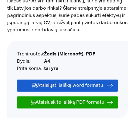
lūkesčius? Ar yra tam tikrų niuansų, kurie yra būdingi
tik Latvijos darbo rinkai? Šiame straipsnyje aptarsime
pagrindinius aspektus, kurie padės sukurti efektyvų ir
įspūdingą latvių CV, atsižvelgiant į vietos darbo rinkos
ypatumus ir darbdavių lūkesčius.
Treniruotės:
Žodis (Microsoft), PDF
Dydis:
A4
Pritaikoma:
tai yra
Atsisiųsti laišką word formatu
Atsisiųskite laišką PDF formatu