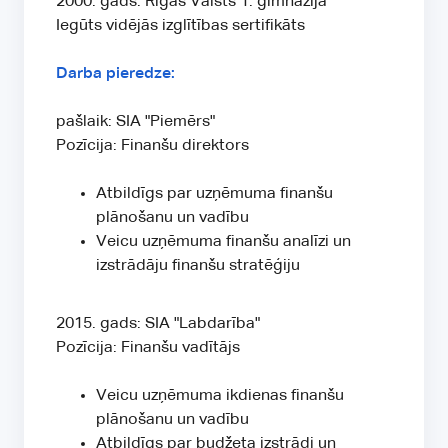
2000. gads: Rīgas Valsts 1. ģimnāzija
Iegūts vidējās izglītības sertifikāts
Darba pieredze:
pašlaik: SIA "Piemērs"
Pozīcija: Finanšu direktors
Atbildīgs par uzņēmuma finanšu
plānošanu un vadību
Veicu uzņēmuma finanšu analīzi un
izstrādāju finanšu stratēģiju
2015. gads: SIA "Labdarība"
Pozīcija: Finanšu vadītājs
Veicu uzņēmuma ikdienas finanšu
plānošanu un vadību
Atbildīgs par budžeta izstrādi un