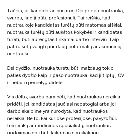
Tačiau, jei kandidatas nusprendžia pridėti nuotrauką,
svarbu, kad ji būtų profesionali. Tai reiškia, kad
nuotraukoje kandidatas turėtų būti matomas aiškiai,
nuotrauka turėtų būti aukštos kokybės ir kandidatas
turėtų būti aprėngtas tinkamai darbo interviu. Taip
pat reikėtų vengti per daug neformalių ar asmeninių
nuotraukų.
Dėl dydžio, nuotrauka turėtų būti maždaug tokio
paties dydžio kaip ir paso nuotrauka, kad ji tilptų į CV
ir nebūtų pernelyg didelė.
Vis dėlto, svarbu paminėti, kad nuotraukos nereikia
pridėti, jei kandidatas jaučiasi nepatogiai arba jei
darbo skelbime yra nurodyta, kad nuotraukos
nereikia. Be to, kai kuriose profesijose, pavyzdžiui,
teisininkų ar medicinos specialistų, nuotraukos
pridėjimas gali būti laikomas nereikalingu.