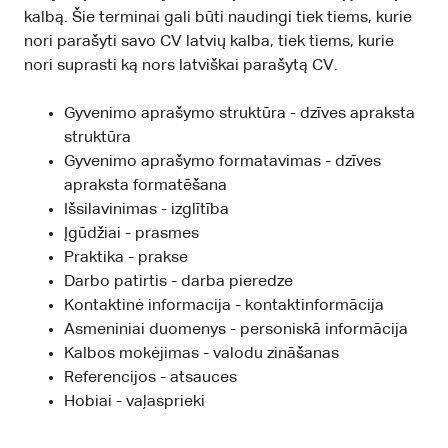
kalbą. Šie terminai gali būti naudingi tiek tiems, kurie
nori parašyti savo CV latvių kalba, tiek tiems, kurie
nori suprasti ką nors latviškai parašytą CV.
Gyvenimo aprašymo struktūra - dzīves apraksta
struktūra
Gyvenimo aprašymo formatavimas - dzīves
apraksta formatēšana
Išsilavinimas - izglītība
Įgūdžiai - prasmes
Praktika - prakse
Darbo patirtis - darba pieredze
Kontaktinė informacija - kontaktinformācija
Asmeniniai duomenys - personiskā informācija
Kalbos mokėjimas - valodu zināšanas
Referencijos - atsauces
Hobiai - vaļasprieki