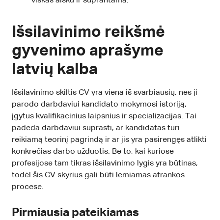
viskas aišku ir suprantama.
Išsilavinimo reikšmė
gyvenimo aprašyme
latvių kalba
Išsilavinimo skiltis CV yra viena iš svarbiausių, nes ji
parodo darbdaviui kandidato mokymosi istoriją,
įgytus kvalifikacinius laipsnius ir specializacijas. Tai
padeda darbdaviui suprasti, ar kandidatas turi
reikiamą teorinį pagrindą ir ar jis yra pasirengęs atlikti
konkrečias darbo užduotis. Be to, kai kuriose
profesijose tam tikras išsilavinimo lygis yra būtinas,
todėl šis CV skyrius gali būti lemiamas atrankos
procese.
Pirmiausia pateikiamas