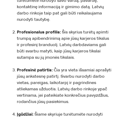
turėtumėte nurodyti savo vardą, pavardę,
kontaktinę informaciją ir gimimo datą. Latvių
darbo rinkoje taip pat gali būti reikalaujama
nurodyti tautybę.
Profesionalus profilis:
Šis skyrius turėtų apimti
trumpą apibendrinimą apie jūsų karjeros tikslus
ir profesinį branduolį. Latvių darbdaviams gali
būti svarbu matyti, kaip jūsų karjeros tikslai
sutampa su jų įmonės tikslais.
Profesinė patirtis:
Čia yra vieta išsamiai aprašyti
jūsų ankstesnę patirtį. Svarbu nurodyti darbo
vietas, pareigas, laikotarpį ir pagrindines
atliekamas užduotis. Latvių darbo rinkoje ypač
vertinama, jei pateikiate konkrečius pavyzdžius,
rodančius jūsų pasiekimus.
Įgūdžiai:
Šiame skyriuje turėtumėte nurodyti