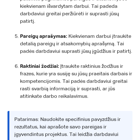
kiekvienam išvardytam darbui. Tai padeda
darbdaviui greitai peržiūrėti ir suprasti jūsų
patirtį.
Pareigų aprašymas:
Kiekvienam darbui įtraukite
detalią pareigų ir atsakomybių aprašymą. Tai
padės darbdaviui suprasti jūsų įgūdžius ir patirtį.
Raktiniai žodžiai:
Įtraukite raktinius žodžius ir
frazes, kurie yra susiję su jūsų praeitais darbais ir
kompetencijomis. Tai padės darbdaviui greitai
rasti svarbią informaciją ir suprasti, ar jūs
atitinkate darbo reikalavimus.
Patarimas: Naudokite specifinius pavyzdžius ir
rezultatus, kai aprašote savo pareigas ir
įgyvendintus projektus. Tai leidžia darbdaviui