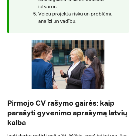
ietvaros.
Veicu projekta risku un problēmu
analīzi un vadību.
Pirmojo CV rašymo gairės: kaip
parašyti gyvenimo aprašymą latvių
kalba