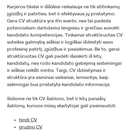
Karjeros tikslai ir iššūkiai reikalauja ne tik atitinkamų
įgūdžių ir patirties, bet ir efektyvaus jų pristatymo.
Gera CV struktūra yra itin svarbi, nes tai padeda
potencialiam darbdaviui lengviau ir greičiau suvokti
kandidato kompetencijas. Tinkamai struktūruotas CV
suteikia galimybę aiškiai ir logiškai išdėstyti savo
profesinę patirtį, įgūdžius ir pasiekimus. Be to, gerai
struktūruotas CV gali padėti išsiskirti iš kitų
kandidatų, nes rodo kandidato gebėjimą sistemingai
ir aiškiai reikšti mintis. Taigi, CV išdėstymas ir
struktūra yra esminiai veiksniai, lemiantys, kaip
sėkmingai bus pristatyta kandidato informacija.
Siūlome ne tik CV šablono, bet ir kitų panašių
šablonų, kuriuos mūsų skaitytojai gali pasinaudoti.
hindi CV
gruzinų CV