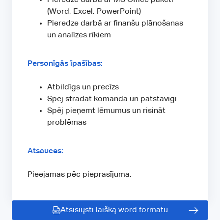
(Word, Excel, PowerPoint)
Pieredze darbā ar finanšu plānošanas
un analīzes rīkiem
Personīgās īpašības:
Atbildīgs un precīzs
Spēj strādāt komandā un patstāvīgi
Spēj pieņemt lēmumus un risināt
problēmas
Atsauces:
Pieejamas pēc pieprasījuma.
Atsisiųsti laišką word formatu