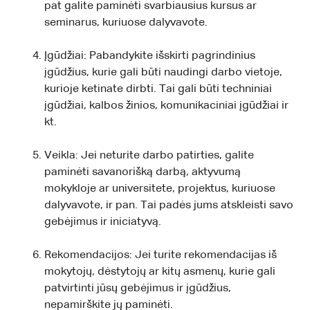
pat galite paminėti svarbiausius kursus ar
seminarus, kuriuose dalyvavote.
Įgūdžiai: Pabandykite išskirti pagrindinius
įgūdžius, kurie gali būti naudingi darbo vietoje,
kurioje ketinate dirbti. Tai gali būti techniniai
įgūdžiai, kalbos žinios, komunikaciniai įgūdžiai ir
kt.
Veikla: Jei neturite darbo patirties, galite
paminėti savanorišką darbą, aktyvumą
mokykloje ar universitete, projektus, kuriuose
dalyvavote, ir pan. Tai padės jums atskleisti savo
gebėjimus ir iniciatyvą.
Rekomendacijos: Jei turite rekomendacijas iš
mokytojų, dėstytojų ar kitų asmenų, kurie gali
patvirtinti jūsų gebėjimus ir įgūdžius,
nepamirškite jų paminėti.