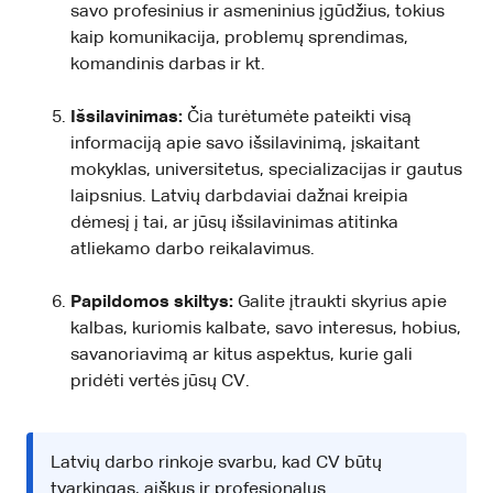
savo profesinius ir asmeninius įgūdžius, tokius
kaip komunikacija, problemų sprendimas,
komandinis darbas ir kt.
Išsilavinimas:
Čia turėtumėte pateikti visą
informaciją apie savo išsilavinimą, įskaitant
mokyklas, universitetus, specializacijas ir gautus
laipsnius. Latvių darbdaviai dažnai kreipia
dėmesį į tai, ar jūsų išsilavinimas atitinka
atliekamo darbo reikalavimus.
Papildomos skiltys:
Galite įtraukti skyrius apie
kalbas, kuriomis kalbate, savo interesus, hobius,
savanoriavimą ar kitus aspektus, kurie gali
pridėti vertės jūsų CV.
Latvių darbo rinkoje svarbu, kad CV būtų
tvarkingas, aiškus ir profesionalus.