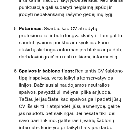
ir tinkamai naudoti skyrybos ženklus. Netinkama
punktuacija gali sudaryti neigiamą įspūdį ir
įrodyti nepakankamą rašymo gebėjimų lygį.
Patarimas:
Svarbu, kad CV atrodytų
profesionaliai ir būtų lengva skaityti. Tam galite
naudoti įvairius punktus ir skyriklius, kurie
atskirtų skirtingus informacijos blokus ir padėtų
darbdaviui greičiau rasti reikiamą informaciją.
Spalvos ir šablono tipas:
Renkantis CV šablono
tipą ir spalvas, verta laikytis konservatyvios
linijos. Dažniausiai naudojamos neutralios
spalvos, pavyzdžiui, mėlyna, pilka ar juoda.
Tačiau jei jaučiate, kad spalvos gali padėti jūsų
CV išsiskirti ir atspindėti jūsų asmenybę, galite
jas naudoti, bet saikingai. Jei nesate tikri dėl
savo pasirinkimo, galite rasti įvairių šablonų
internete, kurie yra pritaikyti Latvijos darbo