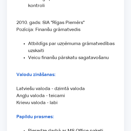
kontroli
2010. gads: SIA "Rīgas Piemērs"
Pozīcija: Finanšu grāmatvedis
Atbildīgs par uzņēmuma grāmatvedības
uzskaiti
Veicu finanšu pārskatu sagatavošanu
Valodu zināšanas:
Latviešu valoda - dzimtā valoda
Angļu valoda - teicami
Krievu valoda - labi
Papildu prasmes:
Pieredze darbā ar MS Office paketi