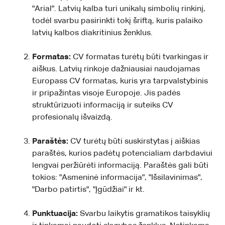
"Arial". Latvių kalba turi unikalų simbolių rinkinį,
todėl svarbu pasirinkti tokį šriftą, kuris palaiko
latvių kalbos diakritinius ženklus.
Formatas:
CV formatas turėtų būti tvarkingas ir
aiškus. Latvių rinkoje dažniausiai naudojamas
Europass CV formatas, kuris yra tarpvalstybinis
ir pripažintas visoje Europoje. Jis padės
struktūrizuoti informaciją ir suteiks CV
profesionalų išvaizdą.
Paraštės:
CV turėtų būti suskirstytas į aiškias
paraštės, kurios padėtų potencialiam darbdaviui
lengvai peržiūrėti informaciją. Paraštės gali būti
tokios: "Asmeninė informacija", "Išsilavinimas",
"Darbo patirtis", "Įgūdžiai" ir kt.
Punktuacija:
Svarbu laikytis gramatikos taisyklių