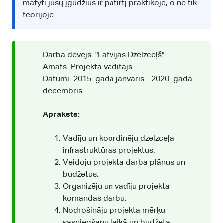
matyti jūsų įgūdžius ir patirtį praktikoje, o ne tik
teorijoje.
Darba devējs: "Latvijas Dzelzceļš"
Amats: Projekta vadītājs
Datumi: 2015. gada janvāris - 2020. gada
decembris
Apraksts:
Vadīju un koordinēju dzelzceļa
infrastruktūras projektus.
Veidoju projekta darba plānus un
budžetus.
Organizēju un vadīju projekta
komandas darbu.
Nodrošināju projekta mērķu
sasniegšanu laikā un budžeta