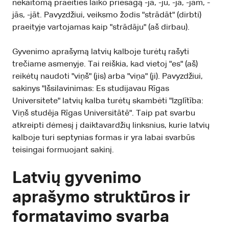
nekaitomą praeities laiko priesagą -ja, -ju, -jā, -jām, -
jās, -jāt. Pavyzdžiui, veiksmo žodis "strādāt" (dirbti)
praeityje vartojamas kaip "strādāju" (aš dirbau).
Gyvenimo aprašymą latvių kalboje turėtų rašyti
trečiame asmenyje. Tai reiškia, kad vietoj "es" (aš)
reikėtų naudoti "viņš" (jis) arba "viņa" (ji). Pavyzdžiui,
sakinys "Išsilavinimas: Es studijavau Rīgas
Universitete" latvių kalba turėtų skambėti "Izglītība:
Viņš studēja Rīgas Universitātē". Taip pat svarbu
atkreipti dėmesį į daiktavardžių linksnius, kurie latvių
kalboje turi septynias formas ir yra labai svarbūs
teisingai formuojant sakinį.
Latvių gyvenimo
aprašymo struktūros ir
formatavimo svarba