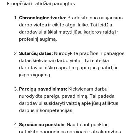
kruopščiai ir atidžiai parengtas.
Chronologinė tvarka:
Pradėkite nuo naujausios
darbo vietos ir eikite atgal laike. Tai leidžia
darbdaviui aiškiai matyti jūsų karjeros raidą ir
profesinį augimą.
Sutarčių datas:
Nurodykite pradžios ir pabaigos
datas kiekvienai darbo vietai. Tai suteikia
darbdaviui aiškų supratimą apie jūsų patirtį ir
įsipareigojimą.
Pareigų pavadinimas:
Kiekvienam darbui
nurodykite pareigų pavadinimą. Tai padeda
darbdaviui susidaryti vaizdą apie jūsų atliktus
darbus ir kompetencijas.
Sąrašas su punktais:
Naudojant punktus,
pateikite pagrindines pareigas ir atsakomybes