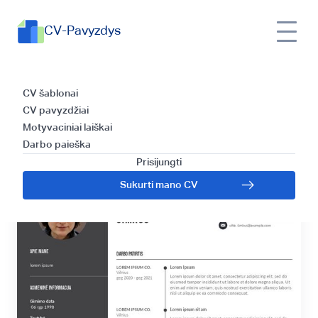
CV-Pavyzdys
Latvių CV rašymo
CV šablonai
CV pavyzdžiai
gidas
Motyvaciniai laiškai
Darbo paieška
Prisijungti
Sukurti mano CV