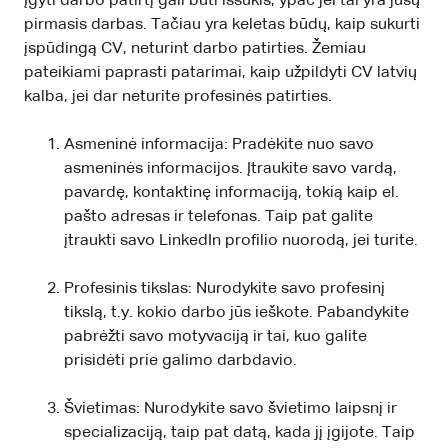
Įgyti darbo patirtį gali būti iššūkis, ypač jei tai yra jūsų
pirmasis darbas. Tačiau yra keletas būdų, kaip sukurti
įspūdingą CV, neturint darbo patirties. Žemiau
pateikiami paprasti patarimai, kaip užpildyti CV latvių
kalba, jei dar neturite profesinės patirties.
Asmeninė informacija: Pradėkite nuo savo
asmeninės informacijos. Įtraukite savo vardą,
pavardę, kontaktinę informaciją, tokią kaip el.
pašto adresas ir telefonas. Taip pat galite
įtraukti savo LinkedIn profilio nuorodą, jei turite.
Profesinis tikslas: Nurodykite savo profesinį
tikslą, t.y. kokio darbo jūs ieškote. Pabandykite
pabrėžti savo motyvaciją ir tai, kuo galite
prisidėti prie galimo darbdavio.
Švietimas: Nurodykite savo švietimo laipsnį ir
specializaciją, taip pat datą, kada jį įgijote. Taip