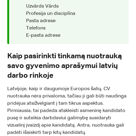
Uzvārds Vārds
Profesija un disciplīna
Pasta adrese
Telefons
E-pasta adrese
Kaip pasirinkti tinkamą nuotrauką
savo gyvenimo aprašymui latvių
darbo rinkoje
Latvijoje, kaip ir daugumoje Europos šalių, CV
nuotrauka nėra privaloma, tačiau ji gali būti naudinga
pridėjus atsižvelgiant į tam tikrus aspektus.
Pirmiausia, tai padeda atskleisti asmeninę kandidato
pusę ir suteikia darbdaviui galimybę susidaryti
vizualinį įvaizdį apie kandidatą. Antra, nuotrauka gali
padėti išsiskirti tarp kitų kandidatų.