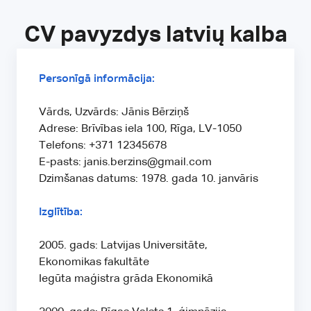
CV pavyzdys latvių kalba
Personīgā informācija:
Vārds, Uzvārds: Jānis Bērziņš
Adrese: Brīvības iela 100, Rīga, LV-1050
Telefons: +371 12345678
E-pasts: janis.berzins@gmail.com
Dzimšanas datums: 1978. gada 10. janvāris
Izglītība:
2005. gads: Latvijas Universitāte,
Ekonomikas fakultāte
Iegūta maģistra grāda Ekonomikā