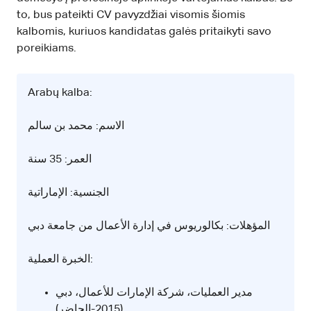
to, bus pateikti CV pavyzdžiai visomis šiomis
kalbomis, kuriuos kandidatas galės pritaikyti savo
poreikiams.
Arabų kalba:
الاسم: محمد بن سالم
العمر: 35 سنة
الجنسية: الإماراتية
المؤهلات: بكالوريوس في إدارة الأعمال من جامعة دبي
الخبرة العملية:
مدير العمليات، شركة الإمارات للأعمال، دبي
(2015-الحاضر)