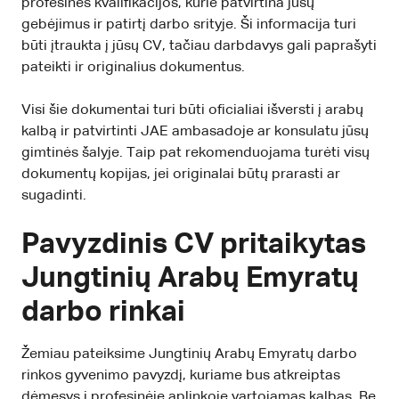
profesinės kvalifikacijos, kurie patvirtina jūsų
gebėjimus ir patirtį darbo srityje. Ši informacija turi
būti įtraukta į jūsų CV, tačiau darbdavys gali paprašyti
pateikti ir originalius dokumentus.
Visi šie dokumentai turi būti oficialiai išversti į arabų
kalbą ir patvirtinti JAE ambasadoje ar konsulatu jūsų
gimtinės šalyje. Taip pat rekomenduojama turėti visų
dokumentų kopijas, jei originalai būtų prarasti ar
sugadinti.
Pavyzdinis CV pritaikytas
Jungtinių Arabų Emyratų
darbo rinkai
Žemiau pateiksime Jungtinių Arabų Emyratų darbo
rinkos gyvenimo pavyzdį, kuriame bus atkreiptas
dėmesys į profesinėje aplinkoje vartojamas kalbas. Be