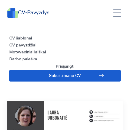
CV-Pavyzdys
Kaip parašyti CV ir
CV šablonai
CV pavyzdžiai
ieškoti darbo
Motyvaciniai laiškai
Darbo paieška
Jungtiniuose Arabų
Prisijungti
Sukurti mano CV
Emyratuose