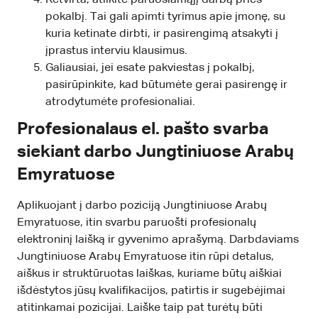
pokalbį. Tai gali apimti tyrimus apie įmonę, su
kuria ketinate dirbti, ir pasirengimą atsakyti į
įprastus interviu klausimus.
Galiausiai, jei esate pakviestas į pokalbį,
pasirūpinkite, kad būtumėte gerai pasirengę ir
atrodytumėte profesionaliai.
Profesionalaus el. pašto svarba
siekiant darbo Jungtiniuose Arabų
Emyratuose
Aplikuojant į darbo poziciją Jungtiniuose Arabų
Emyratuose, itin svarbu paruošti profesionalų
elektroninį laišką ir gyvenimo aprašymą. Darbdaviams
Jungtiniuose Arabų Emyratuose itin rūpi detalus,
aiškus ir struktūruotas laiškas, kuriame būtų aiškiai
išdėstytos jūsų kvalifikacijos, patirtis ir sugebėjimai
atitinkamai pozicijai. Laiške taip pat turėtų būti