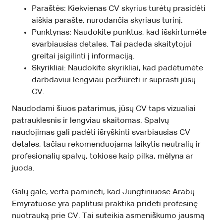
Paraštės: Kiekvienas CV skyrius turėtų prasidėti
aiškia parašte, nurodančia skyriaus turinį.
Punktynas: Naudokite punktus, kad išskirtumėte
svarbiausias detales. Tai padeda skaitytojui
greitai įsigilinti į informaciją.
Skyrikliai: Naudokite skyrikliai, kad padėtumėte
darbdaviui lengviau peržiūrėti ir suprasti jūsų
CV.
Naudodami šiuos patarimus, jūsų CV taps vizualiai
patrauklesnis ir lengviau skaitomas. Spalvų
naudojimas gali padėti išryškinti svarbiausias CV
detales, tačiau rekomenduojama laikytis neutralių ir
profesionalių spalvų, tokiose kaip pilka, mėlyna ar
juoda.
Galų gale, verta paminėti, kad Jungtiniuose Arabų
Emyratuose yra paplitusi praktika pridėti profesinę
nuotrauką prie CV. Tai suteikia asmeniškumo jausmą