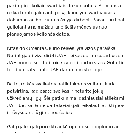
pasirūpinti keliais svarbiais dokumentais. Pirmiausia,
reikia turėti galiojantį pasą, kuris yra svarbiausias
dokumentas bet kurioje šalyje dirbant. Pasas turi liesti
galiojantis ne mažiau kaip šešis mėnesius nuo
planuojamos kelionės datos.
Kitas dokumentas, kurio reikės, yra vizos paraiška.
Norint gauti vizą dirbti JAE, reikės darbo sutarties su
JAE įmone, kuri turi teisę išduoti darbo vizas. Sutartis
turi būti patvirtinta JAE darbo ministerijoje.
Be to, reikės sveikatos patikrinimo rezultatų, kurie
patvirtina, kad esate sveikas ir neturite jokių
užkrečiamų ligų. Šie patikrinimai dažniausiai atliekami
JAE, bet kai kurie darbdaviai gali reikalauti atlikti juos
ir išvykstant iš gimtinės šalies.
Galų gale, gali prireikti aukštojo mokslo diplomo ar