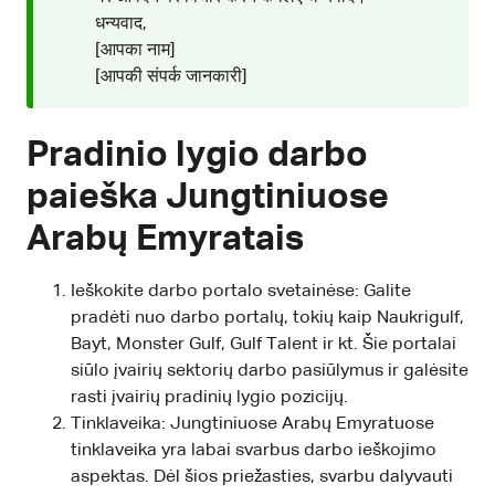
धन्यवाद,
[आपका नाम]
[आपकी संपर्क जानकारी]
Pradinio lygio darbo
paieška Jungtiniuose
Arabų Emyratais
Ieškokite darbo portalo svetainėse: Galite
pradėti nuo darbo portalų, tokių kaip Naukrigulf,
Bayt, Monster Gulf, Gulf Talent ir kt. Šie portalai
siūlo įvairių sektorių darbo pasiūlymus ir galėsite
rasti įvairių pradinių lygio pozicijų.
Tinklaveika: Jungtiniuose Arabų Emyratuose
tinklaveika yra labai svarbus darbo ieškojimo
aspektas. Dėl šios priežasties, svarbu dalyvauti