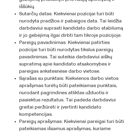
iššūkių.
Sutarčių datas: Kiekvienai pozicijai turi būti
nurodyta pradžios ir pabaigos data. Tai leidžia
darbdaviui suprasti kandidato darbo stabilumą
ir jo gebėjimą ilgai dirbti tam tikroje pozicijoje.
Pareigų pavadinimas: Kiekvienai patirties
pozicijai turi būti nurodytas tikslus pareigų
pavadinimas. Tai suteikia darbdaviui aiškų
supratimą apie kandidato atsakomybes ir
pareigas ankstesnėse darbo vietose.
Sąrašas su punktais: Kiekvienos darbo vietos
aprašymas turėtų būti pateikiamas punktais,
nurodant pagrindines atliktas užduotis ir
pasiektus rezultatus. Tai padeda darbdaviui
greitai peržiūrėti ir įvertinti kandidato
kompetencijas.
Pareigų aprašymas: Kiekvienai pareigai turi būti
pateikiamas išsamus aprašymas, kuriame