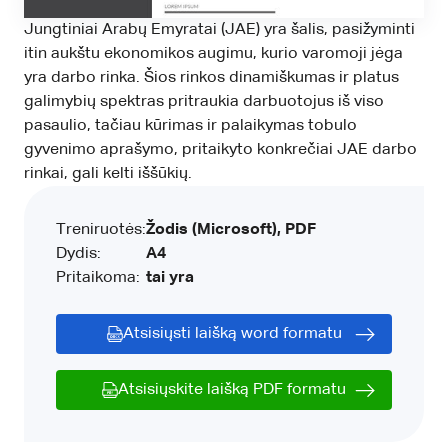
Jungtiniai Arabų Emyratai (JAE) yra šalis, pasižyminti
itin aukštu ekonomikos augimu, kurio varomoji jėga
yra darbo rinka. Šios rinkos dinamiškumas ir platus
galimybių spektras pritraukia darbuotojus iš viso
pasaulio, tačiau kūrimas ir palaikymas tobulo
gyvenimo aprašymo, pritaikyto konkrečiai JAE darbo
rinkai, gali kelti iššūkių.
Treniruotės:
Žodis (Microsoft), PDF
Dydis:
A4
Pritaikoma:
tai yra
Atsisiųsti laišką word formatu
Atsisiųskite laišką PDF formatu