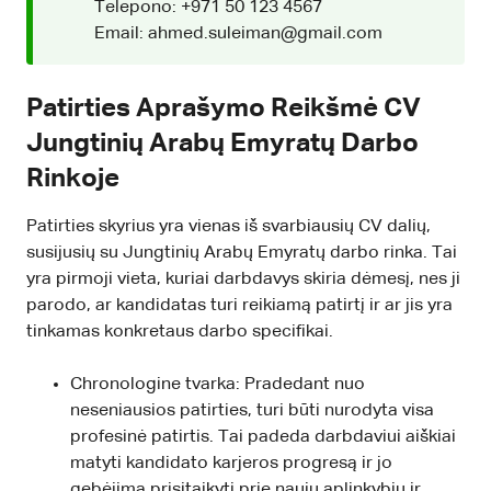
Telepono: +971 50 123 4567
Email: ahmed.suleiman@gmail.com
Patirties Aprašymo Reikšmė CV
Jungtinių Arabų Emyratų Darbo
Rinkoje
Patirties skyrius yra vienas iš svarbiausių CV dalių,
susijusių su Jungtinių Arabų Emyratų darbo rinka. Tai
yra pirmoji vieta, kuriai darbdavys skiria dėmesį, nes ji
parodo, ar kandidatas turi reikiamą patirtį ir ar jis yra
tinkamas konkretaus darbo specifikai.
Chronologine tvarka: Pradedant nuo
neseniausios patirties, turi būti nurodyta visa
profesinė patirtis. Tai padeda darbdaviui aiškiai
matyti kandidato karjeros progresą ir jo
gebėjimą prisitaikyti prie naujų aplinkybių ir