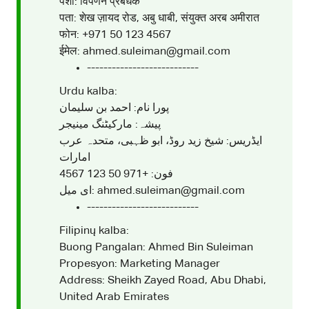
पेशा: विपणन प्रबंधक
पता: शेख ज़ायद रोड, अबु धाबी, संयुक्त अरब अमीरात
फोन: +971 50 123 4567
ईमेल: ahmed.suleiman@gmail.com
---------------------------
Urdu kalba:
پورا نام: احمد بن سلیمان
پیشہ: مارکیٹنگ مینیجر
ایڈریس: شیخ زید روڈ، ابو ظہبی، متحدہ عرب
امارات
فون: +971 50 123 4567
ای میل: ahmed.suleiman@gmail.com
---------------------------
Filipinų kalba:
Buong Pangalan: Ahmed Bin Suleiman
Propesyon: Marketing Manager
Address: Sheikh Zayed Road, Abu Dhabi,
United Arab Emirates