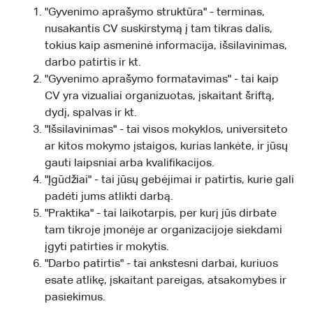
"Gyvenimo aprašymo struktūra" - terminas,
nusakantis CV suskirstymą į tam tikras dalis,
tokius kaip asmeninė informacija, išsilavinimas,
darbo patirtis ir kt.
"Gyvenimo aprašymo formatavimas" - tai kaip
CV yra vizualiai organizuotas, įskaitant šriftą,
dydį, spalvas ir kt.
"Išsilavinimas" - tai visos mokyklos, universiteto
ar kitos mokymo įstaigos, kurias lankėte, ir jūsų
gauti laipsniai arba kvalifikacijos.
"Įgūdžiai" - tai jūsų gebėjimai ir patirtis, kurie gali
padėti jums atlikti darbą.
"Praktika" - tai laikotarpis, per kurį jūs dirbate
tam tikroje įmonėje ar organizacijoje siekdami
įgyti patirties ir mokytis.
"Darbo patirtis" - tai ankstesni darbai, kuriuos
esate atlikę, įskaitant pareigas, atsakomybes ir
pasiekimus.