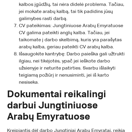
kalbos įgūdžių, tai nėra didelė problema. Tačiau,
jei mokate arabų kalbą, tai tik padidins jūsų
galimybes rasti darbą.
CV pateikimas: Jungtiniuose Arabų Emyratuose
CV galima pateikti anglų kalba. Tačiau, jei
taikomate į darbo skelbimą, kuris yra parašytas
arabų kalba, geriau pateikti CV arabų kalba.
Išsaugokite kantrybę: Darbo paieška gali užtrukti
ilgiau, nei tikėjotės, ypač jei ieškote darbo
užsienyje ir neturite patirties. Svarbu išlaikyti
teigiamą požiūrį ir nenusiminti, jei iš karto
nesiseka.
Dokumentai reikalingi
darbui Jungtiniuose
Arabų Emyratuose
Kreipiantis dėl darbo Jungtiniai Arabų Emyratai, reikia