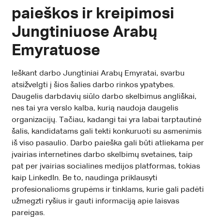
paieškos ir kreipimosi
Jungtiniuose Arabų
Emyratuose
Ieškant darbo Jungtiniai Arabų Emyratai, svarbu
atsižvelgti į šios šalies darbo rinkos ypatybes.
Daugelis darbdavių siūlo darbo skelbimus angliškai,
nes tai yra verslo kalba, kurią naudoja daugelis
organizacijų. Tačiau, kadangi tai yra labai tarptautinė
šalis, kandidatams gali tekti konkuruoti su asmenimis
iš viso pasaulio. Darbo paieška gali būti atliekama per
įvairias internetines darbo skelbimų svetaines, taip
pat per įvairias socialines medijos platformas, tokias
kaip LinkedIn. Be to, naudinga priklausyti
profesionalioms grupėms ir tinklams, kurie gali padėti
užmegzti ryšius ir gauti informaciją apie laisvas
pareigas.