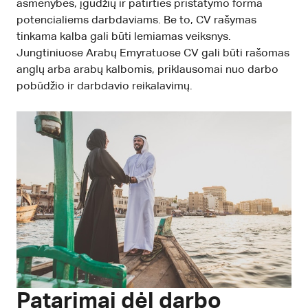
asmenybės, įgūdžių ir patirties pristatymo forma
potencialiems darbdaviams. Be to, CV rašymas
tinkama kalba gali būti lemiamas veiksnys.
Jungtiniuose Arabų Emyratuose CV gali būti rašomas
anglų arba arabų kalbomis, priklausomai nuo darbo
pobūdžio ir darbdavio reikalavimų.
Patarimai dėl darbo