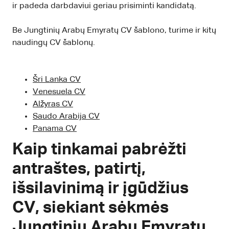
ir padeda darbdaviui geriau prisiminti kandidatą.
Be Jungtinių Arabų Emyratų CV šablono, turime ir kitų
naudingų CV šablonų.
Šri Lanka CV
Venesuela CV
Alžyras CV
Saudo Arabija CV
Panama CV
Kaip tinkamai pabrėžti
antraštes, patirtį,
išsilavinimą ir įgūdžius
CV, siekiant sėkmės
Jungtinių Arabų Emyratų