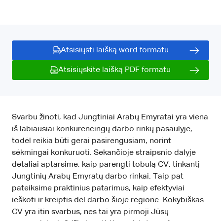
Atsisiųsti laišką word formatu
Atsisiųskite laišką PDF formatu
Svarbu žinoti, kad Jungtiniai Arabų Emyratai yra viena
iš labiausiai konkurencingų darbo rinkų pasaulyje,
todėl reikia būti gerai pasirengusiam, norint
sėkmingai konkuruoti. Sekančioje straipsnio dalyje
detaliai aptarsime, kaip parengti tobulą CV, tinkantį
Jungtinių Arabų Emyratų darbo rinkai. Taip pat
pateiksime praktinius patarimus, kaip efektyviai
ieškoti ir kreiptis dėl darbo šioje regione. Kokybiškas
CV yra itin svarbus, nes tai yra pirmoji Jūsų