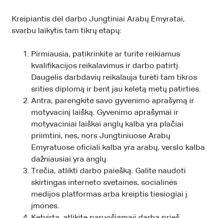
Kreipiantis dėl darbo Jungtiniai Arabų Emyratai,
svarbu laikytis tam tikrų etapų:
Pirmiausia, patikrinkite ar turite reikiamus
kvalifikacijos reikalavimus ir darbo patirtį.
Daugelis darbdavių reikalauja turėti tam tikros
srities diplomą ir bent jau keletą metų patirties.
Antra, parengkite savo gyvenimo aprašymą ir
motyvacinį laišką. Gyvenimo aprašymai ir
motyvaciniai laiškai anglų kalba yra plačiai
priimtini, nes, nors Jungtiniuose Arabų
Emyratuose oficiali kalba yra arabų, verslo kalba
dažniausiai yra anglų.
Trečia, atlikti darbo paiešką. Galite naudoti
skirtingas interneto svetaines, socialinės
medijos platformas arba kreiptis tiesiogiai į
įmones.
Ketvirta, atlikite paruošiamąjį darbą prieš