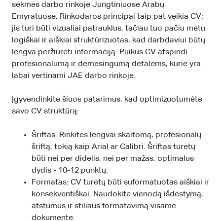
sėkmės darbo rinkoje Jungtiniuose Arabų
Emyratuose. Rinkodaros principai taip pat veikia CV:
jis turi būti vizualiai patrauklus, tačiau tuo pačiu metu
logiškai ir aiškiai struktūrizuotas, kad darbdaviui būtų
lengva peržiūrėti informaciją. Puikus CV atspindi
profesionalumą ir dėmesingumą detalėms, kurie yra
labai vertinami JAE darbo rinkoje.
Įgyvendinkite šiuos patarimus, kad optimizuotumėte
savo CV struktūrą:
Šriftas: Rinkitės lengvai skaitomą, profesionalų
šriftą, tokią kaip Arial ar Calibri. Šriftas turėtų
būti nei per didelis, nei per mažas, optimalus
dydis - 10-12 punktų.
Formatas: CV turėtų būti suformatuotas aiškiai ir
konsekventiškai. Naudokite vienodą išdėstymą,
atstumus ir stiliaus formatavimą visame
dokumente.