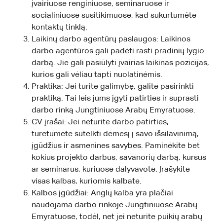
įvairiuose renginiuose, seminaruose ir
socialiniuose susitikimuose, kad sukurtumėte
kontaktų tinklą.
Laikinų darbo agentūrų paslaugos: Laikinos
darbo agentūros gali padėti rasti pradinių lygio
darbą. Jie gali pasiūlyti įvairias laikinas pozicijas,
kurios gali vėliau tapti nuolatinėmis.
Praktika: Jei turite galimybę, galite pasirinkti
praktiką. Tai leis jums įgyti patirties ir suprasti
darbo rinką Jungtiniuose Arabų Emyratuose.
CV įrašai: Jei neturite darbo patirties,
turėtumėte sutelkti dėmesį į savo išsilavinimą,
įgūdžius ir asmenines savybes. Paminėkite bet
kokius projekto darbus, savanorių darbą, kursus
ar seminarus, kuriuose dalyvavote. Įrašykite
visas kalbas, kuriomis kalbate.
Kalbos įgūdžiai: Anglų kalba yra plačiai
naudojama darbo rinkoje Jungtiniuose Arabų
Emyratuose, todėl, net jei neturite puikių arabų