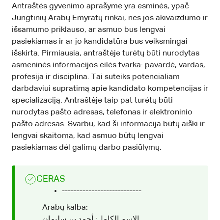
Antraštės gyvenimo aprašyme yra esminės, ypač
Jungtinių Arabų Emyratų rinkai, nes jos akivaizdumo ir
išsamumo priklauso, ar asmuo bus lengvai
pasiekiamas ir ar jo kandidatūra bus veiksmingai
išskirta. Pirmiausia, antraštėje turėtų būti nurodytas
asmeninės informacijos eilės tvarka: pavardė, vardas,
profesija ir disciplina. Tai suteiks potencialiam
darbdaviui supratimą apie kandidato kompetencijas ir
specializaciją. Antraštėje taip pat turėtų būti
nurodytas pašto adresas, telefonas ir elektroninio
pašto adresas. Svarbu, kad ši informacija būtų aiški ir
lengvai skaitoma, kad asmuo būtų lengvai
pasiekiamas dėl galimų darbo pasiūlymų.
GERAS
---------------------------
Arabų kalba:
الاسم الكامل: أحمد بن سليمان