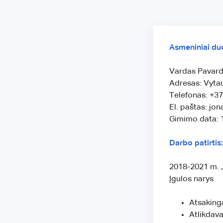
Asmeniniai d
Vardas Pavard
Adresas: Vytau
Telefonas: +3
El. paštas: jo
Gimimo data: 
Darbo patirtis:
2018-2021 m. „
Įgulos narys
Atsakinga
Atlikdava