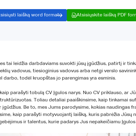
sisiųsti laišką word formatu
Atsisiųskite laišką PDF fo
es tai leidžia darbdaviams suvokti jūsų įgūdžius, patirtį ir 
teklių vadovus, tiesioginius vadovus arba netgi verslo savinin
l darbo, todėl kruopštas jo parengimas yra esminis.
kaip parašyti tobulą CV Įgulos narys. Nuo CV priklauso, ar J
struktūrizuotas. Toliau detaliai paaiškinsime, kaip tinkamai s
mą ir įgūdžius. Be to, mes Jums parodysime, kokias naudingas fr
ptarsime, kaip parašyti motyvuojantį laišką, kuris pabrėžia Jūs
 gebėjimus ir talentus, kurie padarys Jus nepakeičiamu Įgulos 