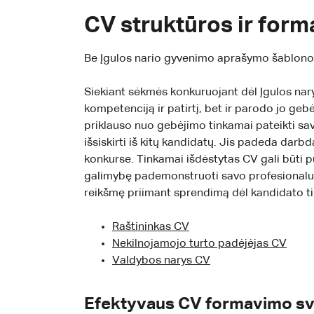
CV struktūros ir form
Be Įgulos nario gyvenimo aprašymo šablono, t
Siekiant sėkmės konkuruojant dėl Įgulos nary
kompetenciją ir patirtį, bet ir parodo jo gebė
priklauso nuo gebėjimo tinkamai pateikti sav
išsiskirti iš kitų kandidatų. Jis padeda darb
konkurse. Tinkamai išdėstytas CV gali būti pui
galimybę pademonstruoti savo profesionalumą
reikšmę priimant sprendimą dėl kandidato 
Raštininkas CV
Nekilnojamojo turto padėjėjas CV
Valdybos narys CV
Efektyvaus CV formavimo sv