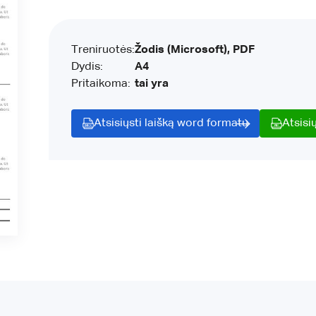
Treniruotės:
Žodis (Microsoft), PDF
Dydis:
A4
Pritaikoma:
tai yra
Atsisiųsti laišką word formatu
Atsisi