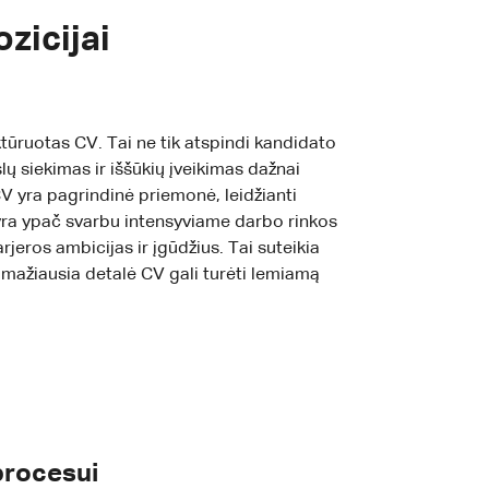
zicijai
ktūruotas CV. Tai ne tik atspindi kandidato
slų siekimas ir iššūkių įveikimas dažnai
V yra pagrindinė priemonė, leidžianti
ai yra ypač svarbu intensyviame darbo rinkos
rjeros ambicijas ir įgūdžius. Tai suteikia
mažiausia detalė CV gali turėti lemiamą
procesui