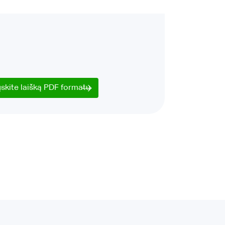
ųskite laišką PDF formatu