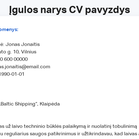
Įgulos narys CV pavyzdys
uomenys:
ė: Jonas Jonaitis
to g. 10, Vilnius
70 600 00000
nas.jonaitis@email.com
1990-01-01
Baltic Shipping“, Klaipėda
s už laivo techninio būklės palaikymą ir nuolatinį tobulinimą
u reguliarius saugos patikrinimus ir užtikrindavau, kad laivas 