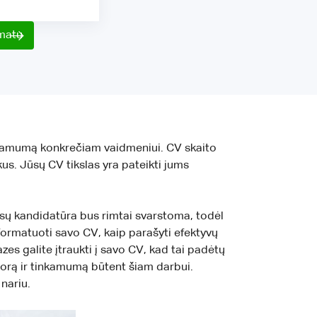
rmatu
tinkamumą konkrečiam vaidmeniui. CV skaito
kus. Jūsų CV tikslas yra pateikti jums
ūsų kandidatūra bus rimtai svarstoma, todėl
uformatuoti savo CV, kaip parašyti efektyvų
azes galite įtraukti į savo CV, kad tai padėtų
ų norą ir tinkamumą būtent šiam darbui.
nariu.