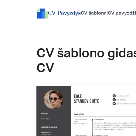
CV-Pavyzdys
CV šablonai
CV pavyzdži
CV šablono gidas
CV