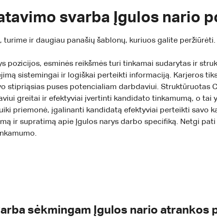
atavimo svarba Įgulos nario po
urime ir daugiau panašių šablonų, kuriuos galite peržiūrėti.
s pozicijos, esminės reikšmės turi tinkamai sudarytas ir stru
jimą sistemingai ir logiškai perteikti informaciją. Karjeros tik
o stipriąsias puses potencialiam darbdaviui. Struktūruotas C
daviui greitai ir efektyviai įvertinti kandidato tinkamumą, o t
ki priemonė, įgalinanti kandidatą efektyviai perteikti savo ka
 ir supratimą apie Įgulos narys darbo specifiką. Netgi pati 
tinkamumo.
arba sėkmingam Įgulos nario atrankos 