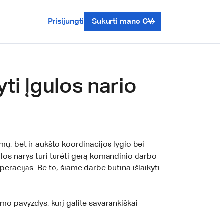
Prisijungti
Sukurti mano CV
ti Įgulos nario
imų, bet ir aukšto koordinacijos lygio bei
gulos narys turi turėti gerą komandinio darbo
peracijas. Be to, šiame darbe būtina išlaikyti
mo pavyzdys, kurį galite savarankiškai