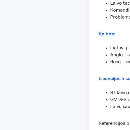
Laivo tec
Komandin
Problemo
Kalbos:
Lietuvių 
Anglų – s
Rusų – vi
Licencijos ir se
B1 laivų 
GMDSS ra
Laivų sa
Referencijos 