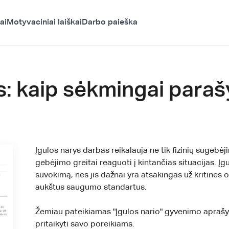
ai
Motyvaciniai laiškai
Darbo paieška
: kaip sėkmingai parašy
Įgulos narys darbas reikalauja ne tik fizinių sugebėj
gebėjimo greitai reaguoti į kintančias situacijas. Į
suvokimą, nes jis dažnai yra atsakingas už kritines o
aukštus saugumo standartus.
Žemiau pateikiamas "Įgulos nario" gyvenimo aprašy
pritaikyti savo poreikiams.