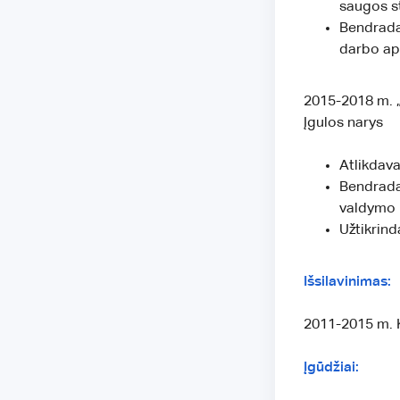
saugos s
Bendradar
darbo ap
2015-2018 m. 
Įgulos narys
Atlikdava
Bendradar
valdymo
Užtikrind
Išsilavinimas:
2011-2015 m. K
Įgūdžiai: