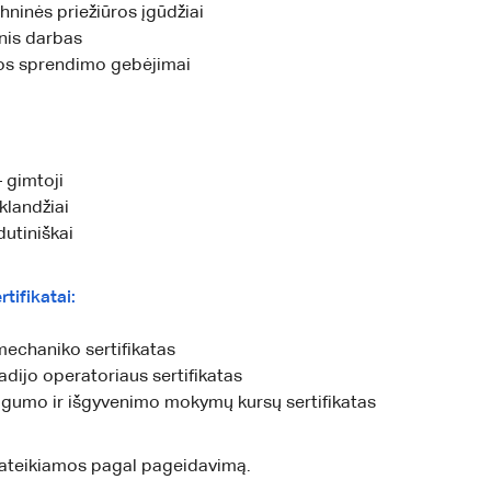
hninės priežiūros įgūdžiai
is darbas
s sprendimo gebėjimai
– gimtoji
klandžiai
dutiniškai
rtifikatai:
mechaniko sertifikatas
dijo operatoriaus sertifikatas
ugumo ir išgyvenimo mokymų kursų sertifikatas
pateikiamos pagal pageidavimą.