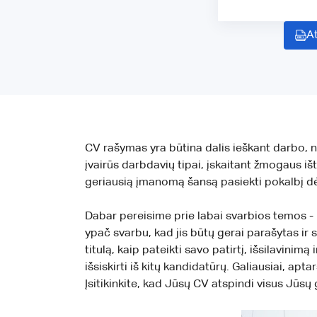
At
CV rašymas yra būtina dalis ieškant darbo, n
įvairūs darbdavių tipai, įskaitant žmogaus iš
geriausią įmanomą šansą pasiekti pokalbį dė
Dabar pereisime prie labai svarbios temos - 
ypač svarbu, kad jis būtų gerai parašytas ir 
titulą, kaip pateikti savo patirtį, išsilavini
išsiskirti iš kitų kandidatūrų. Galiausiai, a
Įsitikinkite, kad Jūsų CV atspindi visus Jūsų