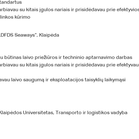
tandartus
biavau su kitais įgulos nariais ir prisidėdavau prie efektyv
linkos kūrimo
„DFDS Seaways“, Klaipėda
u būtinas laivo priežiūros ir techninio aptarnavimo darbas
biavau su kitais įgulos nariais ir prisidėdavau prie efektyvau
avau laivo saugumą ir eksploatacijos taisyklių laikymąsi
laipėdos Universitetas, Transporto ir logistikos vadyba