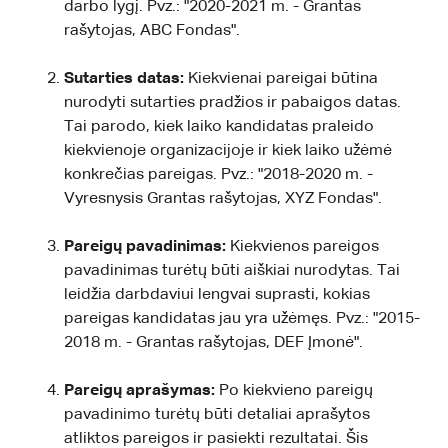
darbo lygį. Pvz.: "2020-2021 m. - Grantas
rašytojas, ABC Fondas".
Sutarties datas:
Kiekvienai pareigai būtina
nurodyti sutarties pradžios ir pabaigos datas.
Tai parodo, kiek laiko kandidatas praleido
kiekvienoje organizacijoje ir kiek laiko užėmė
konkrečias pareigas. Pvz.: "2018-2020 m. -
Vyresnysis Grantas rašytojas, XYZ Fondas".
Pareigų pavadinimas:
Kiekvienos pareigos
pavadinimas turėtų būti aiškiai nurodytas. Tai
leidžia darbdaviui lengvai suprasti, kokias
pareigas kandidatas jau yra užėmęs. Pvz.: "2015-
2018 m. - Grantas rašytojas, DEF Įmonė".
Pareigų aprašymas:
Po kiekvieno pareigų
pavadinimo turėtų būti detaliai aprašytos
atliktos pareigos ir pasiekti rezultatai. Šis