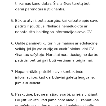
tinkamas kandidatas. Šis laiškas turėtų būti
gerai parengtas ir įtikinantis.
Būkite atviri, bet atsargūs, kai kalbate apie savo
patirtį ir įgūdžius. Niekada nemeluokite ar
nepateikite klaidingos informacijos savo CV.
Galite paminėti kultūrinius mainus ar edukacinę
veiklą, jei jie yra susiję su susirūpinimu dėl CV
Grantas rašytojo. Nors tai nėra tiesioginė darbo
patirtis, bet tai gali būti vertinama teigiamai.
Nepamirškite pateikti savo kontaktinės
informacijos, kad darbdaviai galėtų lengvai su
jumis susisiekti.
Paskutinė, bet ne mažiau svarbi, prieš siunčiant
CV įsitikinkite, kad jame nėra klaidų. Gramatikos
ar rašybos klaidos gali sukelti neigiamą įspūdį.