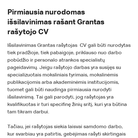
Pirmiausia nurodomas
išsilavinimas rašant Grantas
rašytojo CV
Išsilavinimas Grantas rašytojas CV gali būti nurodytas
tiek pradžioje, tiek pabaigoje, priklauso nuo darbo
pobūdžio ir personalo atrankos specialistų
pageidavimų. Jeigu rašytojo darbas yra susijęs su
specializuotais moksliniais tyrimais, mokslinėmis
publikacijomis arba akademinėmis institucijomis,
tuomet gali būti naudinga pirmiausia nurodyti
išsilavinimą. Tai gali parodyti, jog rašytojas yra
kvalifikuotas ir turi specifinę žinių sritį, kuri yra būtina
tam tikram darbui.
Tačiau, jei rašytojas siekia laisvai samdomo darbo,
kur svarbiau yra patirtis, gebėjimas rašyti skirtingais