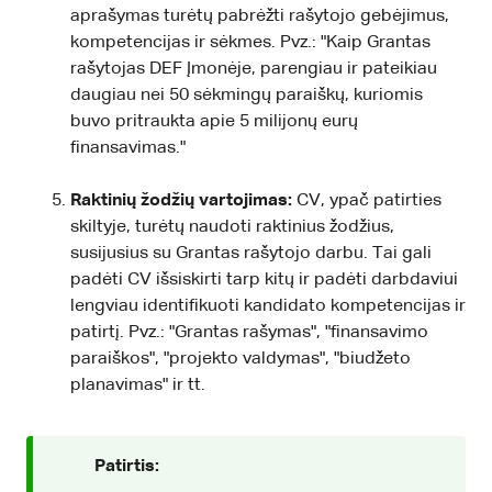
aprašymas turėtų pabrėžti rašytojo gebėjimus,
kompetencijas ir sėkmes. Pvz.: "Kaip Grantas
rašytojas DEF Įmonėje, parengiau ir pateikiau
daugiau nei 50 sėkmingų paraiškų, kuriomis
buvo pritraukta apie 5 milijonų eurų
finansavimas."
Raktinių žodžių vartojimas:
CV, ypač patirties
skiltyje, turėtų naudoti raktinius žodžius,
susijusius su Grantas rašytojo darbu. Tai gali
padėti CV išsiskirti tarp kitų ir padėti darbdaviui
lengviau identifikuoti kandidato kompetencijas ir
patirtį. Pvz.: "Grantas rašymas", "finansavimo
paraiškos", "projekto valdymas", "biudžeto
planavimas" ir tt.
Patirtis: