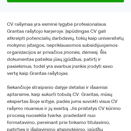
CV rašymas yra esminė lygybė profesionalaus
Grantas rašytojo karjeroje. Įspūdingas CV gali
atkreipti potencialių darbdavių, tokių kaip universitetų
mokymo įstaigos, nepriklausomos subsidijuojamos
organizacijos ar privačios įmonės, dėmesį. Šis
dokumentas pateikia jūsų įgūdžius, patirtį ir
pasiekimus, todėl yra svarbus įrankis įrodyti savo
vertę kaip Grantas rašytojas.
Sekančioje straipsnio dalyje detaliai ir išsamiai
aptarsime, kaip sukurti tobulą CV. Grantas, mūsų
ekspertas šioje srityje, padės jums suvokti visus CV
rašymo niuansus ir jų svarbą. Jis pristatys CV kūrimo
procesą nuoseklia tvarka: pradedant nuo
formatavimo, pereinant prie tinkamo titulavimo,
patirties ir išsilavinimo atspindėjimo, įgūdžių