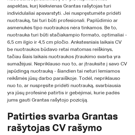
aspektas, kurį kiekvienas Grantas rašytojas turi
individulaliai apsvarstyti. Jei nuspręstumėte pridėti
nuotrauką, tai turi būti profesionali. Paplūdimio ar
asmenukės tipo nuotraukos nėra tinkamos. Be to,
nuotrauka turi būti stačiakampio formato, optimaliai -
6,5 cm ilgio ir 4,5 cm pločio. Ankstesniais laikais CV
be nuotraukos būdavo retai matomas reiškinys,
tačiau šiais laikais nuotraukos įtraukimo svarba yra
sumažėjusi. Nepriklauso nuo to, ar įtrauksite į savo CV
įspūdingą nuotrauką - šiandien tai neturi lemiamos
reikšmės jūsų darbo paraiškoje. Todėl, nepriklauso
nuo to, ar nuspręsite pridėti nuotrauką, svarbiausia
yra jūsų profesinė patirtis ir gebėjimai, kurie padės
jums gauti Grantas rašytojo poziciją.
Patirties svarba Grantas
rašytojas CV rašymo