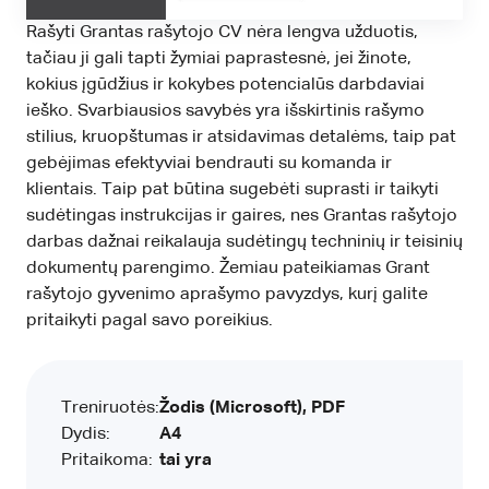
Rašyti Grantas rašytojo CV nėra lengva užduotis,
tačiau ji gali tapti žymiai paprastesnė, jei žinote,
kokius įgūdžius ir kokybes potencialūs darbdaviai
ieško. Svarbiausios savybės yra išskirtinis rašymo
stilius, kruopštumas ir atsidavimas detalėms, taip pat
gebėjimas efektyviai bendrauti su komanda ir
klientais. Taip pat būtina sugebėti suprasti ir taikyti
sudėtingas instrukcijas ir gaires, nes Grantas rašytojo
darbas dažnai reikalauja sudėtingų techninių ir teisinių
dokumentų parengimo. Žemiau pateikiamas Grant
rašytojo gyvenimo aprašymo pavyzdys, kurį galite
pritaikyti pagal savo poreikius.
Treniruotės:
Žodis (Microsoft), PDF
Dydis:
A4
Pritaikoma:
tai yra