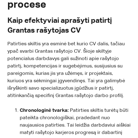
procese
Kaip efektyviai aprašyti patirtį
Grantas rašytojas CV
Patirties skiltis yra esminė bet kurio CV dalis, tačiau
ypač svarbi Grantas rašytojo CV. Šioje skiltyje
potencialus darbdavys gali sužinoti apie rašytojo
patirtį, kompetencijas ir sugebėjimus, susijusius su
pareigomis, kurias jis yra užėmęs, ir projektais,
kuriuos yra sėkmingai įgyvendinęs. Tai yra galimybė
išryškinti savo specializuotus įgūdžius ir patirtį,
atitinkančią specifinį Grantas rašytojo darbo profilį.
Chronologinė tvarka:
Patirties skiltis turėtų būti
pateikta chronologiškai, pradedant nuo
naujausios patirties. Tai leidžia darbdaviui aiškiai
matyti rašytojo karjeros progresą ir dabartinį