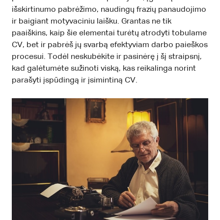
išskirtinumo pabrėžimo, naudingų frazių panaudojimo
ir baigiant motyvaciniu laišku. Grantas ne tik
paaiškins, kaip šie elementai turėtų atrodyti tobulame
CV, bet ir pabrėš jų svarbą efektyviam darbo paieškos
procesui. Todėl neskubėkite ir pasinėrę į šį straipsnį,
kad galėtumėte sužinoti viską, kas reikalinga norint
parašyti įspūdingą ir įsimintiną CV.