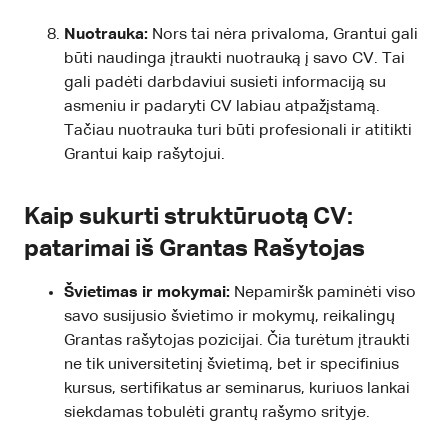
Nuotrauka:
Nors tai nėra privaloma, Grantui gali
būti naudinga įtraukti nuotrauką į savo CV. Tai
gali padėti darbdaviui susieti informaciją su
asmeniu ir padaryti CV labiau atpažįstamą.
Tačiau nuotrauka turi būti profesionali ir atitikti
Grantui kaip rašytojui.
Kaip sukurti struktūruotą CV:
patarimai iš Grantas Rašytojas
Švietimas ir mokymai:
Nepamiršk paminėti viso
savo susijusio švietimo ir mokymų, reikalingų
Grantas rašytojas pozicijai. Čia turėtum įtraukti
ne tik universitetinį švietimą, bet ir specifinius
kursus, sertifikatus ar seminarus, kuriuos lankai
siekdamas tobulėti grantų rašymo srityje.