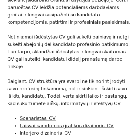
siekiant įsidarbinti Grantas rašytojas pozicijoje. Gerai
paruoštas CV leidžia potencialiems darbdaviams
greitai ir lengvai susipažinti su kandidato
kompetencijomis, patirtimi ir profesiniais pasiekimais.
Netinkamai išdėstytas CV gali sukelti painiavą ir netgi
sukelti abejonių dėl kandidato profesinio patikimumo.
Tuo tarpu, sklandžiai išdėstytas ir lengvai skaitomas
CV gali suteikti kandidatui didelį pranašumą darbo
rinkoje.
Baigiant, CV struktūra yra svarbi ne tik norint įrodyti
savo profesinį tinkamumą, bet ir siekiant išskirti save
iš kitų kandidatų. Todėl, verta skirti laiko ir pastangų,
kad sukurtumėte aiškų, informatyvų ir efektyvų CV.
Scenaristas CV
Laisvai samdomas grafikos dizaineris CV
Interjero dizaineris CV