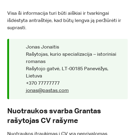
Visa ši informacija turi būti aiškiai ir tvarkingai
išdėstyta antraštėje, kad būtų lengva ją peržiūrėti ir
suprasti.
Jonas Jonaitis
Rašytojas, kurio specializacija – istoriniai
romanas
Rašytojo gatvė, LT-00185 Panevėžys,
Lietuva
+370 77777777
jonas@pastas.com
Nuotraukos svarba Grantas
rašytojas CV rašyme
Nuotraukos įtraukimas į CV yra neprivalomas