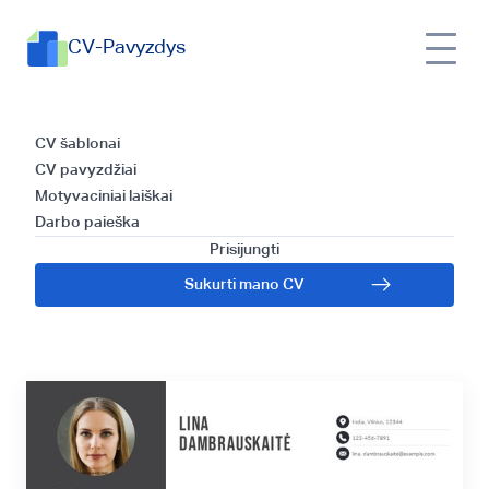
CV-Pavyzdys
Straipsnis apie CV
CV šablonai
CV pavyzdžiai
šabloną: kaip
Motyvaciniai laiškai
Darbo paieška
Grantas rašytojas
Prisijungti
Sukurti mano CV
parašo puikų CV