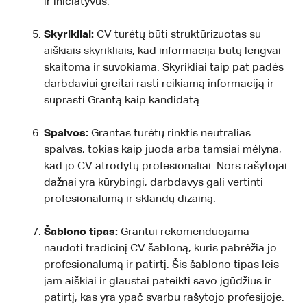
ir iniciatyvus.
Skyrikliai:
CV turėtų būti struktūrizuotas su
aiškiais skyrikliais, kad informacija būtų lengvai
skaitoma ir suvokiama. Skyrikliai taip pat padės
darbdaviui greitai rasti reikiamą informaciją ir
suprasti Grantą kaip kandidatą.
Spalvos:
Grantas turėtų rinktis neutralias
spalvas, tokias kaip juoda arba tamsiai mėlyna,
kad jo CV atrodytų profesionaliai. Nors rašytojai
dažnai yra kūrybingi, darbdavys gali vertinti
profesionalumą ir sklandų dizainą.
Šablono tipas:
Grantui rekomenduojama
naudoti tradicinį CV šabloną, kuris pabrėžia jo
profesionalumą ir patirtį. Šis šablono tipas leis
jam aiškiai ir glaustai pateikti savo įgūdžius ir
patirtį, kas yra ypač svarbu rašytojo profesijoje.