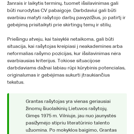
žanrais ir laikytis terminų, tuomet išsilavinimas gali
būti nurodytas CV pabaigoje. Darbdaviui gali būti
svarbiau matyti rašytojo darbų pavyzdžius, jo patirtį ir
gebėjimą prisitaikyti prie skirtingų temų ir stilių.
Priešingu atveju, kai taisyklė netaikoma, gali būti
situacija, kai rašytojas kreipiasi į neakademines arba
neformalias rašymo pozicijas, kur išsilavinimas nėra
svarbiausias kriterijus. Tokiose situacijose
darbdaviams dažnai labiau rūpi kūrybinis potencialas,
originalumas ir gebėjimas sukurti įtraukiančius
tekstus.
Grantas rašytojas yra vienas geriausiai
žinomų šiuolaikinių Lietuvos rašytojų.
Gimęs 1975 m. Vilniuje, jau nuo jaunystės
pasižymėjo stipriu literatūrinio talento
užuomina. Po mokyklos baigimo, Grantas