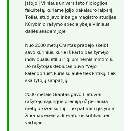
įstojo į Vilniaus universiteto filologijos
fakultetą, kuriame įgijo bakalauro laipsnį.
Toliau studijavo ir baigė magistro studijas
Kūrybinio rašymo specialybeje Vilniaus
dailės akademijoje.
Nuo 2000 metų Grantas pradėjo skelbti
savo kūrinius, kurie iš karto pasižymėjo
individualiu stiliu ir giluminėmis mintimis.
Jo rašytojas debiutas buvo "Vėjo
kalendorius", kuris sulaukė tiek kritikų, tiek
skaitytojų simpatijų.
2006 metais Grantas gavo Lietuvos
rašytojų sąjungos premiją už geriausią
metų prozos kūrinį. Tuo pat metu jis yra ir
žinomas eseista, literatūros kritikas bei
vertėjas.