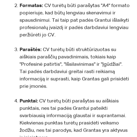
Formatas:
CV turėtų būti parašytas "A4" formato
popieriuje, kad būtų lengviau skenavimui ir
spausdinimui. Tai taip pat padės Grantui išlaikyti
profesionalų įvaizdį ir padės darbdaviui lengviau
peržiūrėti jo CV.
Paraštės:
CV turėtų būti struktūrizuotas su
aiškiais paraščių pavadinimais, tokiais kaip
"Profesinė patirtis", "Išsilavinimas" ir "Įgūdžiai".
Tai padės darbdaviui greitai rasti reikiamą
informaciją ir suprasti, kaip Grantas gali prisidėti
prie įmonės.
Punktai:
CV turėtų būti parašytas su aiškiais
punktais, nes tai padės Grantui pateikti
svarbiausią informaciją glaustai ir suprantamai.
Kiekvienas punktas turėtų prasidėti veiksmo
žodžiu, nes tai parodys, kad Grantas yra aktyvus