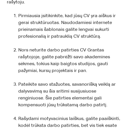
rašytoju.
Pirmiausia įsitikinkite, kad jūsų CV yra aiškus ir
gerai struktūruotas. Naudodamiesi internete
prieinamais šablonais galite lengvai sukurti
profesionalią ir patrauklią CV struktūrą.
Nors neturite darbo patirties CV Grantas
rašytojoje, galite pabrėžti savo akademines
sėkmes, tokius kaip baigtos studijos, gauti
pažymiai, kursų projektais ir pan.
Pateikite savo stažuotes, savanorišką veiklą ar
dalyvavimą su šia sritimi susijusiuose
renginiuose. Šie patirties elementai gali
kompensuoti jūsų trūkstamą darbo patirtį.
Rašydami motyvacinius laiškus, galite paaiškinti,
kodėl trūksta darbo patirties, bet vis tiek esate