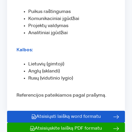
Puikus raštingumas
Komunikaciniai įgūdžiai
Projektų valdymas
Analitiniai įgūdžiai
Kalbos:
Lietuvių (gimtoji)
Anglų (sklandi)
Rusų (vidutinio lygio)
Referencijos pateikiamos pagal prašymą.
Atsisiųsti laišką word formatu
Atsisiųskite laišką PDF formatu