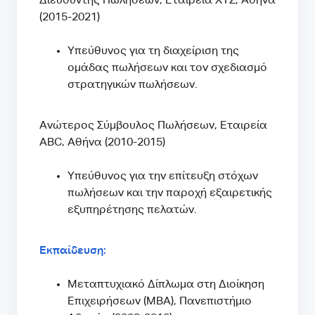
Διευθυντής Πωλήσεων, Εταιρεία XYZ, Αθήνα
(2015-2021)
Υπεύθυνος για τη διαχείριση της
ομάδας πωλήσεων και τον σχεδιασμό
στρατηγικών πωλήσεων.
Ανώτερος Σύμβουλος Πωλήσεων, Εταιρεία
ABC, Αθήνα (2010-2015)
Υπεύθυνος για την επίτευξη στόχων
πωλήσεων και την παροχή εξαιρετικής
εξυπηρέτησης πελατών.
Εκπαίδευση:
Μεταπτυχιακό Δίπλωμα στη Διοίκηση
Επιχειρήσεων (MBA), Πανεπιστήμιο