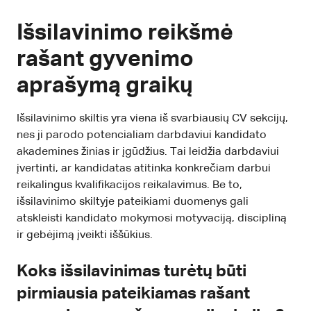
Išsilavinimo reikšmė
rašant gyvenimo
aprašymą graikų
Išsilavinimo skiltis yra viena iš svarbiausių CV sekcijų,
nes ji parodo potencialiam darbdaviui kandidato
akademines žinias ir įgūdžius. Tai leidžia darbdaviui
įvertinti, ar kandidatas atitinka konkrečiam darbui
reikalingus kvalifikacijos reikalavimus. Be to,
išsilavinimo skiltyje pateikiami duomenys gali
atskleisti kandidato mokymosi motyvaciją, discipliną
ir gebėjimą įveikti iššūkius.
Koks išsilavinimas turėtų būti
pirmiausia pateikiamas rašant