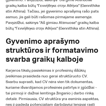
gyvenimo. Pavyzdžiui, sakinys "Jis gimė Atėnuose"
graikų kalba būtų "Γεννήθηκε στην Αθήνα" (Gennithike
stin Athina). Tačiau, jei gyvenimo aprašymą rašo pats
asmuo, jis gali būti rašomas pirmajame asmenyje.
Pavyzdžiui, sakinys "Aš gimiau Atėnuose" graikų kalba
būtų "Γεννήθηκα στην Αθήνα" (Gennithika stin Athina).
Gyvenimo aprašymo
struktūros ir formatavimo
svarba graikų kalboje
Karjeros tikslų pasiekimas ir profesinių iššūkių
įveikimas prasideda nuo gerai struktūruoto CV.
Svarbu suprasti, kad CV nėra vien tik dokumentas,
kuriame išvardijamos profesinės patirtys ir įgūdžiai -
tai pirmoji ir dažnai lemtinga žingsnio į darbo rinką
detalė. Pirmiausia, CV struktūra yra esminis aspektas,
nes ji padeda potencialiam darbdaviui lengvai rasti