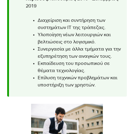
2019
Διαχείριση και συντήρηση των
συστημάτων IT της τράπεζας.
Υλοποίηση νέων λειτουργιών και
βελτιώσεις στο λογισμικό.
Συνεργασία με άλλα τμήματα για την
εξυπηρέτηση των αναγκών τους.
Εκπαίδευση του προσωπικού σε
θέματα τεχνολογίας.
Επίλυση τεχνικών προβλημάτων και
υποστήριξη των χρηστών.