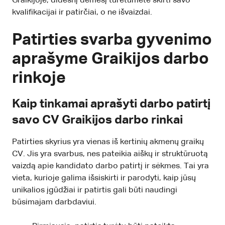
Graikijoje, didesnį dėmesį turėtumėte skirti savo
kvalifikacijai ir patirčiai, o ne išvaizdai.
Patirties svarba gyvenimo
aprašyme Graikijos darbo
rinkoje
Kaip tinkamai aprašyti darbo patirtį
savo CV Graikijos darbo rinkai
Patirties skyrius yra vienas iš kertinių akmenų graikų
CV. Jis yra svarbus, nes pateikia aiškų ir struktūruotą
vaizdą apie kandidato darbo patirtį ir sėkmes. Tai yra
vieta, kurioje galima išsiskirti ir parodyti, kaip jūsų
unikalios įgūdžiai ir patirtis gali būti naudingi
būsimajam darbdaviui.