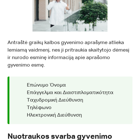
Antraštė graikų kalbos gyvenimo aprašyme atlieka
lemiamą vaidmenį, nes ji pritraukia skaitytojo dėmesį
ir nurodo esminę informaciją apie aprašomo
gyvenimo esmę.
Επώνυμο Όνομα
Επάγγελμα και Διαστιπλοματικότητα
Ταχυδρομική Διεύθυνση
Τηλέφωνο
Ηλεκτρονική Διεύθυνση
Nuotraukos svarba gyvenimo