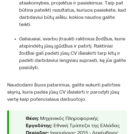
atsakomybes, projektus ir pasiekimus. Taip pat
būtina pateikti rezultatus, kuriuos pasiekėte, kad
darbdaviui būtų aišku, kokios naudos galite
teikti.
Galiausiai, svarbu įtraukti raktinius žodžius, kurie
atspindėtų jūsų įgūdžius ir patirtį. Raktiniai
žodžiai gali padėti jūsų CV išsiskirti tarp kitų ir
padėti darbdaviui lengviau suprasti, ką jūs galite
pasiūlyti.
Naudodami šiuos patarimus, galite sukurti patirties
skyrių, kuris padės jūsų CV išsiskirti ir parodyti jūsų
vertę kaip potencialaus darbuotojo.
Θέση:
Μηχανικός Πληροφορικής
Εργοδότης:
Εθνική Τράπεζα της Ελλάδας
Περίοδος:
Ιανουάριος 2015 - Δεκέμβριος