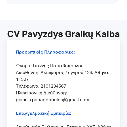
CV Pavyzdys Graikų Kalba
Προσωπικές Πληροφορίες:
Όνομα: Γιάννης Παπαδόπουλος
Διεύθυνση: Λεωφόρος Συγγρού 123, Αθήνα,
11527
Τηλέφωνο: 2101234567
Ηλεκτρονική Διεύθυνση:
giannis.papadopoulos@gmail.com
Επαγγελματική Εμπειρία: