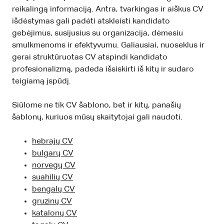
reikalingą informaciją. Antra, tvarkingas ir aiškus CV
išdėstymas gali padėti atskleisti kandidato
gebėjimus, susijusius su organizacija, dėmesiu
smulkmenoms ir efektyvumu. Galiausiai, nuoseklus ir
gerai struktūruotas CV atspindi kandidato
profesionalizmą, padeda išsiskirti iš kitų ir sudaro
teigiamą įspūdį.
Siūlome ne tik CV šablono, bet ir kitų, panašių
šablonų, kuriuos mūsų skaitytojai gali naudoti.
hebrajų CV
bulgarų CV
norvegų CV
suahilių CV
bengalų CV
gruzinų CV
katalonų CV