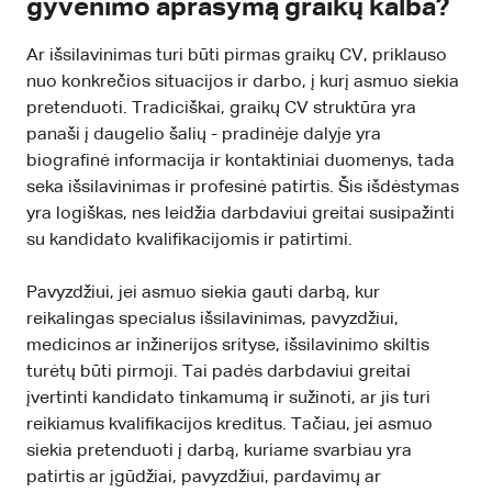
gyvenimo aprašymą graikų kalba?
Ar išsilavinimas turi būti pirmas graikų CV, priklauso
nuo konkrečios situacijos ir darbo, į kurį asmuo siekia
pretenduoti. Tradiciškai, graikų CV struktūra yra
panaši į daugelio šalių - pradinėje dalyje yra
biografinė informacija ir kontaktiniai duomenys, tada
seka išsilavinimas ir profesinė patirtis. Šis išdėstymas
yra logiškas, nes leidžia darbdaviui greitai susipažinti
su kandidato kvalifikacijomis ir patirtimi.
Pavyzdžiui, jei asmuo siekia gauti darbą, kur
reikalingas specialus išsilavinimas, pavyzdžiui,
medicinos ar inžinerijos srityse, išsilavinimo skiltis
turėtų būti pirmoji. Tai padės darbdaviui greitai
įvertinti kandidato tinkamumą ir sužinoti, ar jis turi
reikiamus kvalifikacijos kreditus. Tačiau, jei asmuo
siekia pretenduoti į darbą, kuriame svarbiau yra
patirtis ar įgūdžiai, pavyzdžiui, pardavimų ar