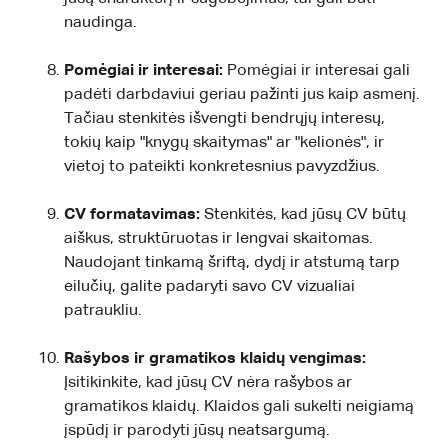
naudinga.
Pomėgiai ir interesai:
Pomėgiai ir interesai gali
padėti darbdaviui geriau pažinti jus kaip asmenį.
Tačiau stenkitės išvengti bendrųjų interesų,
tokių kaip "knygų skaitymas" ar "kelionės", ir
vietoj to pateikti konkretesnius pavyzdžius.
CV formatavimas:
Stenkitės, kad jūsų CV būtų
aiškus, struktūruotas ir lengvai skaitomas.
Naudojant tinkamą šriftą, dydį ir atstumą tarp
eilučių, galite padaryti savo CV vizualiai
patraukliu.
Rašybos ir gramatikos klaidų vengimas:
Įsitikinkite, kad jūsų CV nėra rašybos ar
gramatikos klaidų. Klaidos gali sukelti neigiamą
įspūdį ir parodyti jūsų neatsargumą.