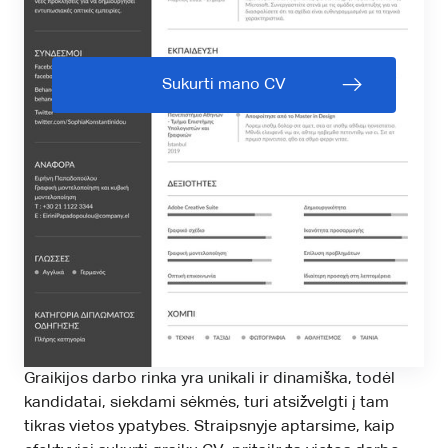
Sukurti mano CV
Graikijos darbo rinka yra unikali ir dinamiška, todėl
kandidatai, siekdami sėkmės, turi atsižvelgti į tam
tikras vietos ypatybes. Straipsnyje aptarsime, kaip