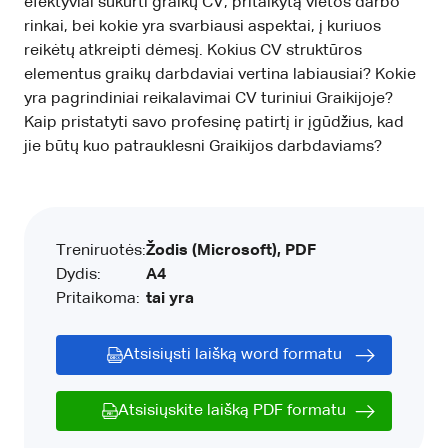
efektyviai sukurti graikų CV, pritaikytą vietos darbo
rinkai, bei kokie yra svarbiausi aspektai, į kuriuos
reikėtų atkreipti dėmesį. Kokius CV struktūros
elementus graikų darbdaviai vertina labiausiai? Kokie
yra pagrindiniai reikalavimai CV turiniui Graikijoje?
Kaip pristatyti savo profesinę patirtį ir įgūdžius, kad
jie būtų kuo patrauklesni Graikijos darbdaviams?
Treniruotės:
Žodis (Microsoft), PDF
Dydis:
A4
Pritaikoma:
tai yra
Atsisiųsti laišką word formatu
Atsisiųskite laišką PDF formatu