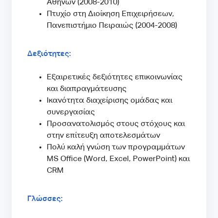
Αθηνών (2008-2010)
Πτυχίο στη Διοίκηση Επιχειρήσεων,
Πανεπιστήμιο Πειραιώς (2004-2008)
Δεξιότητες:
Εξαιρετικές δεξιότητες επικοινωνίας
και διαπραγμάτευσης
Ικανότητα διαχείρισης ομάδας και
συνεργασίας
Προσανατολισμός στους στόχους και
στην επίτευξη αποτελεσμάτων
Πολύ καλή γνώση των προγραμμάτων
MS Office (Word, Excel, PowerPoint) και
CRM
Γλώσσες: