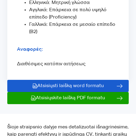
Ελληνικά: Μητρική γλώσσα
Αγγλικά: Επάρκεια σε πολύ υψηλό
επίπεδο (Proficiency)
Γαλλικά: Επάρκεια σε μεσαίο επίπεδο
(B2)
Αναφορές:
Διαθέσιμες κατόπιν αιτήσεως
Atsisiųsti laišką word formatu
Atsisiųskite laišką PDF formatu
Šioje straipsnio dalyje mes detalizuotai išnagrinėsime,
kaip parengti efektyvų ir įspūdingą CV, tinkantį graikų