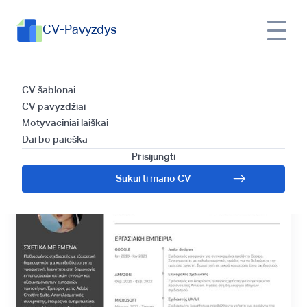
CV-Pavyzdys
Graikiško CV
CV šablonai
CV pavyzdžiai
rašymo gidas
Motyvaciniai laiškai
Darbo paieška
Prisijungti
Sukurti mano CV