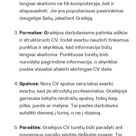
lengvai skaitomi ne tik kompiuteryje, bet ir
atspausdinti. Jie yra populiariausi pasirinkimai
daugelyje šalių, įskaitant Graikiją.
Formatas: G
raikijos darbdaviams patinka aiškūs
ir struktūruoti CV, todėl svarbu naudoti tinkamus
punktus ir skyriklius, kad informacija būtų
lengvai skaitoma. Punktuose turėtų būti
nurodyta pagrindinė informacija, o skyrikliai
padės vizualiai atskirti skirtingas CV dalis.
Spalvos:
Nors CV spalva nėra labai svarbi,
svarbu, kad jis atrodytų profesionalus. Graikijoje
geriausia laikytis neutralių spalvų, tokių kaip
pilka, juoda ar mėlyna. Tai padės darbdaviui
sutelkti dėmesį į turinį, o ne į dizainą.
Paraštės:
Graikijos CV turėtų būti parašyti ant
popieriaus parašo eilutės dešinėje pusėje. Tai