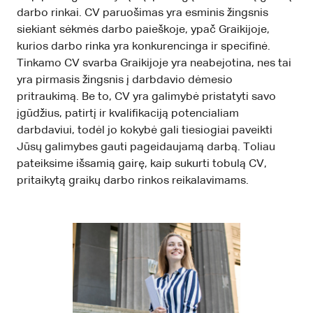
darbo rinkai. CV paruošimas yra esminis žingsnis
siekiant sėkmės darbo paieškoje, ypač Graikijoje,
kurios darbo rinka yra konkurencinga ir specifinė.
Tinkamo CV svarba Graikijoje yra neabejotina, nes tai
yra pirmasis žingsnis į darbdavio dėmesio
pritraukimą. Be to, CV yra galimybė pristatyti savo
įgūdžius, patirtį ir kvalifikaciją potencialiam
darbdaviui, todėl jo kokybė gali tiesiogiai paveikti
Jūsų galimybes gauti pageidaujamą darbą. Toliau
pateiksime išsamią gairę, kaip sukurti tobulą CV,
pritaikytą graikų darbo rinkos reikalavimams.