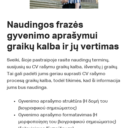
Naudingos frazės
gyvenimo aprašymui
graikų kalba ir jų vertimas
Sveiki, šioje pastraipoje rasite naudingų terminų,
susijusių su CV rašymu graikų kalba, išverstų į graikų.
Tai gali padėti jums geriau suprasti CV rašymo
procesą graikų kalba, todėl tikimės, kad ši informacija
jums bus naudinga.
Gyvenimo aprašymo struktūra (Η δομή του
βιογραφικού σημειώματος)
Gyvenimo aprašymo formatavimas (Η
μορφοποίηση του βιογραφικού σημειώματος)