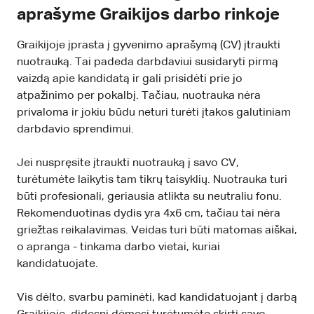
aprašyme Graikijos darbo rinkoje
Graikijoje įprasta į gyvenimo aprašymą (CV) įtraukti
nuotrauką. Tai padeda darbdaviui susidaryti pirmą
vaizdą apie kandidatą ir gali prisidėti prie jo
atpažinimo per pokalbį. Tačiau, nuotrauka nėra
privaloma ir jokiu būdu neturi turėti įtakos galutiniam
darbdavio sprendimui.
Jei nuspręsite įtraukti nuotrauką į savo CV,
turėtumėte laikytis tam tikrų taisyklių. Nuotrauka turi
būti profesionali, geriausia atlikta su neutraliu fonu.
Rekomenduotinas dydis yra 4x6 cm, tačiau tai nėra
griežtas reikalavimas. Veidas turi būti matomas aiškai,
o apranga - tinkama darbo vietai, kuriai
kandidatuojate.
Vis dėlto, svarbu paminėti, kad kandidatuojant į darbą