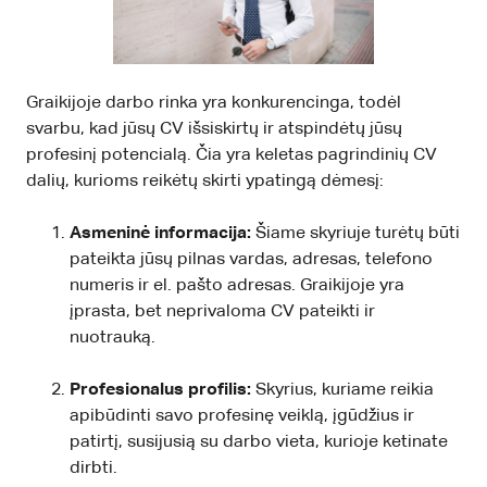
Graikijoje darbo rinka yra konkurencinga, todėl
svarbu, kad jūsų CV išsiskirtų ir atspindėtų jūsų
profesinį potencialą. Čia yra keletas pagrindinių CV
dalių, kurioms reikėtų skirti ypatingą dėmesį:
Asmeninė informacija:
Šiame skyriuje turėtų būti
pateikta jūsų pilnas vardas, adresas, telefono
numeris ir el. pašto adresas. Graikijoje yra
įprasta, bet neprivaloma CV pateikti ir
nuotrauką.
Profesionalus profilis:
Skyrius, kuriame reikia
apibūdinti savo profesinę veiklą, įgūdžius ir
patirtį, susijusią su darbo vieta, kurioje ketinate
dirbti.