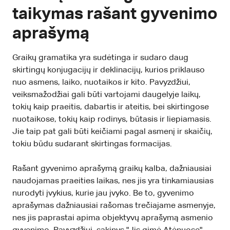
taikymas rašant gyvenimo
aprašymą
Graikų gramatika yra sudėtinga ir sudaro daug
skirtingų konjugacijų ir deklinacijų, kurios priklauso
nuo asmens, laiko, nuotaikos ir kito. Pavyzdžiui,
veiksmažodžiai gali būti vartojami daugelyje laikų,
tokių kaip praeitis, dabartis ir ateitis, bei skirtingose
nuotaikose, tokių kaip rodinys, būtasis ir liepiamasis.
Jie taip pat gali būti keičiami pagal asmenį ir skaičių,
tokiu būdu sudarant skirtingas formacijas.
Rašant gyvenimo aprašymą graikų kalba, dažniausiai
naudojamas praeities laikas, nes jis yra tinkamiausias
nurodyti įvykius, kurie jau įvyko. Be to, gyvenimo
aprašymas dažniausiai rašomas trečiajame asmenyje,
nes jis paprastai apima objektyvų aprašymą asmenio