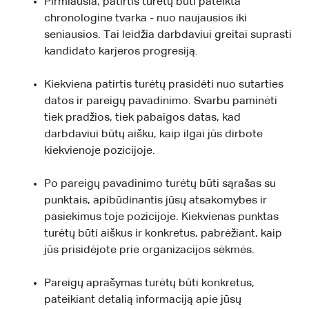
Pirmiausia, patirtis turėtų būti pateikta
chronologine tvarka - nuo naujausios iki
seniausios. Tai leidžia darbdaviui greitai suprasti
kandidato karjeros progresiją.
Kiekviena patirtis turėtų prasidėti nuo sutarties
datos ir pareigų pavadinimo. Svarbu paminėti
tiek pradžios, tiek pabaigos datas, kad
darbdaviui būtų aišku, kaip ilgai jūs dirbote
kiekvienoje pozicijoje.
Po pareigų pavadinimo turėtų būti sąrašas su
punktais, apibūdinantis jūsų atsakomybes ir
pasiekimus toje pozicijoje. Kiekvienas punktas
turėtų būti aiškus ir konkretus, pabrėžiant, kaip
jūs prisidėjote prie organizacijos sėkmės.
Pareigų aprašymas turėtų būti konkretus,
pateikiant detalią informaciją apie jūsų