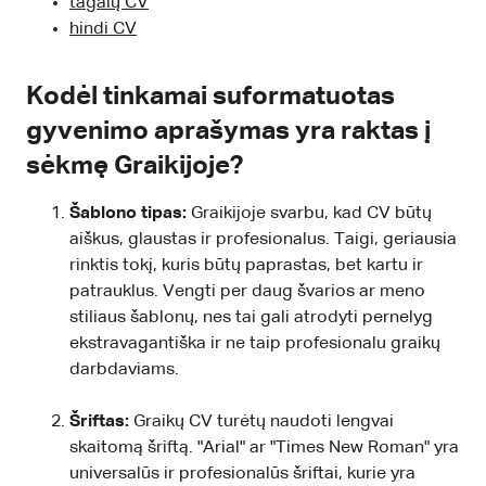
tagalų CV
hindi CV
Kodėl tinkamai suformatuotas
gyvenimo aprašymas yra raktas į
sėkmę Graikijoje?
Šablono tipas:
Graikijoje svarbu, kad CV būtų
aiškus, glaustas ir profesionalus. Taigi, geriausia
rinktis tokį, kuris būtų paprastas, bet kartu ir
patrauklus. Vengti per daug švarios ar meno
stiliaus šablonų, nes tai gali atrodyti pernelyg
ekstravagantiška ir ne taip profesionalu graikų
darbdaviams.
Šriftas:
Graikų CV turėtų naudoti lengvai
skaitomą šriftą. "Arial" ar "Times New Roman" yra
universalūs ir profesionalūs šriftai, kurie yra