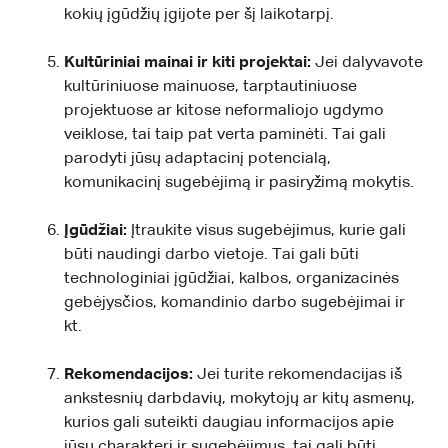
kokių įgūdžių įgijote per šį laikotarpį.
Kultūriniai mainai ir kiti projektai:
Jei dalyvavote
kultūriniuose mainuose, tarptautiniuose
projektuose ar kitose neformaliojo ugdymo
veiklose, tai taip pat verta paminėti. Tai gali
parodyti jūsų adaptacinį potencialą,
komunikacinį sugebėjimą ir pasiryžimą mokytis.
Įgūdžiai:
Įtraukite visus sugebėjimus, kurie gali
būti naudingi darbo vietoje. Tai gali būti
technologiniai įgūdžiai, kalbos, organizacinės
gebėjysčios, komandinio darbo sugebėjimai ir
kt.
Rekomendacijos:
Jei turite rekomendacijas iš
ankstesnių darbdavių, mokytojų ar kitų asmenų,
kurios gali suteikti daugiau informacijos apie
jūsų charakterį ir sugebėjimus, tai gali būti