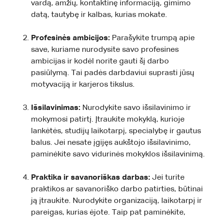
vardą, amžių, kontaktinę informaciją, gimimo
datą, tautybę ir kalbas, kurias mokate.
Profesinės ambicijos:
Parašykite trumpą apie
save, kuriame nurodysite savo profesines
ambicijas ir kodėl norite gauti šį darbo
pasiūlymą. Tai padės darbdaviui suprasti jūsų
motyvaciją ir karjeros tikslus.
Išsilavinimas:
Nurodykite savo išsilavinimo ir
mokymosi patirtį. Įtraukite mokyklą, kurioje
lankėtės, studijų laikotarpį, specialybę ir gautus
balus. Jei nesate įgijęs aukštojo išsilavinimo,
paminėkite savo vidurinės mokyklos išsilavinimą.
Praktika ir savanoriškas darbas:
Jei turite
praktikos ar savanoriško darbo patirties, būtinai
ją įtraukite. Nurodykite organizaciją, laikotarpį ir
pareigas, kurias ėjote. Taip pat paminėkite,