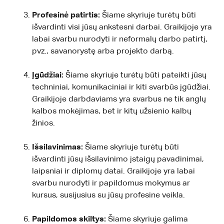
Profesinė patirtis:
Šiame skyriuje turėtų būti
išvardinti visi jūsų ankstesni darbai. Graikijoje yra
labai svarbu nurodyti ir neformalų darbo patirtį,
pvz., savanorystę arba projekto darbą.
Įgūdžiai:
Šiame skyriuje turėtų būti pateikti jūsų
techniniai, komunikaciniai ir kiti svarbūs įgūdžiai.
Graikijoje darbdaviams yra svarbus ne tik anglų
kalbos mokėjimas, bet ir kitų užsienio kalbų
žinios.
Išsilavinimas:
Šiame skyriuje turėtų būti
išvardinti jūsų išsilavinimo įstaigų pavadinimai,
laipsniai ir diplomų datai. Graikijoje yra labai
svarbu nurodyti ir papildomus mokymus ar
kursus, susijusius su jūsų profesine veikla.
Papildomos skiltys:
Šiame skyriuje galima