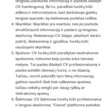
lengviau peržiūrėti informaciją ir padeda išlaikyti
CV tvarkingumą. Be to, paraštės turėtų būti
aiškios ir informatyvios, kad darbdavys galėtų
lengvai suprasti, ką kiekvienas punktas reiškia.
Skyrikliai: Skyrikliai yra svarbūs, nes jie padeda
struktūrizuoti informaciją ir padaro ją lengviau
skaitomą. Kiekvienoje CV dalyje, įskaitant darbo
patirtį, išsilavinimą ir įgūdžius, turėtų būti
naudojami skyrikliai.
Spalvos: CV turėtų būti parašytas neutraliomis
spalvomis, tokiomis kaip juoda arba tamsiai
mėlyna. Tai padės išlaikyti CV profesionalumą ir
padės sutelkti dėmesį į turinį, o ne dizainą.
Tačiau, norint pabrėžti tam tikrą informaciją,
galima naudoti šiek tiek ryškesnes spalvas,
tačiau reikėtų vengti per daug ryškių ar
distrakcinių spalvų.
Šablonas: CV šablonas turėtų būti profesionalus
ir lengvai skaitomas. "Canva" platforma pateikia