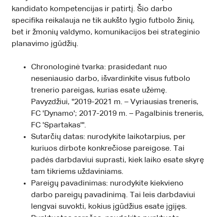
kandidato kompetencijas ir patirtį. Šio darbo
specifika reikalauja ne tik aukšto lygio futbolo žinių,
bet ir žmonių valdymo, komunikacijos bei strateginio
planavimo įgūdžių.
Chronologinė tvarka: prasidedant nuo
neseniausio darbo, išvardinkite visus futbolo
trenerio pareigas, kurias esate užėmę.
Pavyzdžiui, "2019-2021 m. – Vyriausias treneris,
FC 'Dynamo'; 2017-2019 m. – Pagalbinis treneris,
FC 'Spartakas'".
Sutarčių datas: nurodykite laikotarpius, per
kuriuos dirbote konkrečiose pareigose. Tai
padės darbdaviui suprasti, kiek laiko esate skyrę
tam tikriems uždaviniams.
Pareigų pavadinimas: nurodykite kiekvieno
darbo pareigų pavadinimą. Tai leis darbdaviui
lengvai suvokti, kokius įgūdžius esate įgijęs.