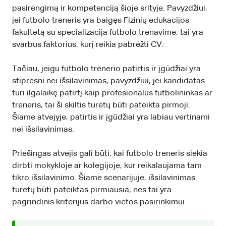
pasirengimą ir kompetenciją šioje srityje. Pavyzdžiui,
jei futbolo treneris yra baigęs Fizinių edukacijos
fakultetą su specializacija futbolo trenavime, tai yra
svarbus faktorius, kurį reikia pabrėžti CV.
Tačiau, jeigu futbolo trenerio patirtis ir įgūdžiai yra
stipresni nei išsilavinimas, pavyzdžiui, jei kandidatas
turi ilgalaikę patirtį kaip profesionalus futbolininkas ar
treneris, tai ši skiltis turėtų būti pateikta pirmoji.
Šiame atvejyje, patirtis ir įgūdžiai yra labiau vertinami
nei išsilavinimas.
Priešingas atvejis gali būti, kai futbolo treneris siekia
dirbti mokykloje ar kolegijoje, kur reikalaujama tam
tikro išsilavinimo. Šiame scenarijuje, išsilavinimas
turėtų būti pateiktas pirmiausia, nes tai yra
pagrindinis kriterijus darbo vietos pasirinkimui.