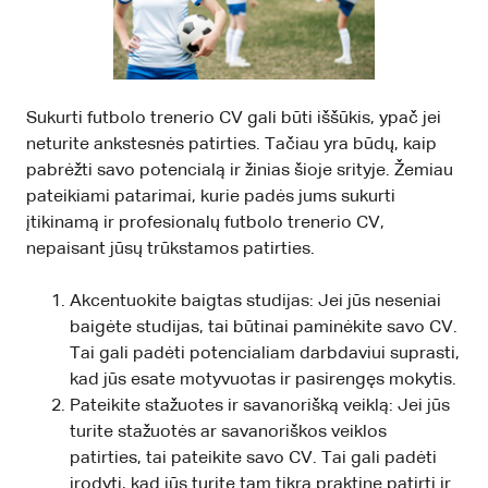
Sukurti futbolo trenerio CV gali būti iššūkis, ypač jei
neturite ankstesnės patirties. Tačiau yra būdų, kaip
pabrėžti savo potencialą ir žinias šioje srityje. Žemiau
pateikiami patarimai, kurie padės jums sukurti
įtikinamą ir profesionalų futbolo trenerio CV,
nepaisant jūsų trūkstamos patirties.
Akcentuokite baigtas studijas: Jei jūs neseniai
baigėte studijas, tai būtinai paminėkite savo CV.
Tai gali padėti potencialiam darbdaviui suprasti,
kad jūs esate motyvuotas ir pasirengęs mokytis.
Pateikite stažuotes ir savanorišką veiklą: Jei jūs
turite stažuotės ar savanoriškos veiklos
patirties, tai pateikite savo CV. Tai gali padėti
įrodyti, kad jūs turite tam tikrą praktinę patirtį ir