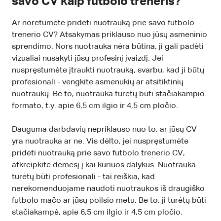
savo CV kaip futbolo treneris?
Ar norėtumėte pridėti nuotrauką prie savo futbolo
trenerio CV? Atsakymas priklauso nuo jūsų asmeninio
sprendimo. Nors nuotrauka nėra būtina, ji gali padėti
vizualiai nusakyti jūsų profesinį įvaizdį. Jei
nuspręstumėte įtraukti nuotrauką, svarbu, kad ji būtų
profesionali - vengkite asmenukių ar atsitiktinių
nuotraukų. Be to, nuotrauka turėtų būti stačiakampio
formato, t.y. apie 6,5 cm ilgio ir 4,5 cm pločio.
Dauguma darbdavių nepriklauso nuo to, ar jūsų CV
yra nuotrauka ar ne. Vis dėlto, jei nuspręstumėte
pridėti nuotrauką prie savo futbolo trenerio CV,
atkreipkite dėmesį į kai kuriuos dalykus. Nuotrauka
turėtų būti profesionali - tai reiškia, kad
nerekomenduojame naudoti nuotraukos iš draugiško
futbolo mačo ar jūsų poilsio metu. Be to, ji turėtų būti
stačiakampė, apie 6,5 cm ilgio ir 4,5 cm pločio.