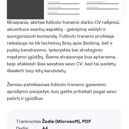
Straipsnis, skirtas futbolo trenerio darbo CV rašymui,
akcentuos svarbų aspektą - gebėjimą valdyti ir
suorganizuoti komandą. Futbolo trenerio profesija
reikalauja ne tik techninių žinių apie žaidimą, bet ir
puikių bendravimo, lyderystės bei strateginio
mąstymo įgūdžių. Šiame straipsnyje bus aptariama,
kaip atskleisti šias savybes savo CV, kad tai padėtų
išsiskirti tarp kitų kandidatų.
Žemiau pateikiamas futbolo trenerio gyvenimo
aprašymo pavyzdys, kurį galite pritaikyti pagal savo
patirtį ir įgūdžius.
Treniruotės:
Žodis (Microsoft), PDF
Dydis:
A4