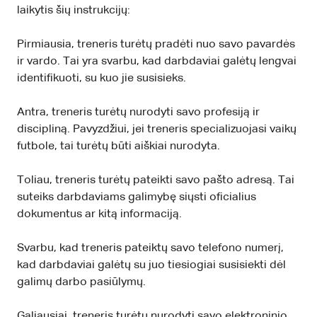
laikytis šių instrukcijų:
Pirmiausia, treneris turėtų pradėti nuo savo pavardės
ir vardo. Tai yra svarbu, kad darbdaviai galėtų lengvai
identifikuoti, su kuo jie susisieks.
Antra, treneris turėtų nurodyti savo profesiją ir
discipliną. Pavyzdžiui, jei treneris specializuojasi vaikų
futbole, tai turėtų būti aiškiai nurodyta.
Toliau, treneris turėtų pateikti savo pašto adresą. Tai
suteiks darbdaviams galimybę siųsti oficialius
dokumentus ar kitą informaciją.
Svarbu, kad treneris pateiktų savo telefono numerį,
kad darbdaviai galėtų su juo tiesiogiai susisiekti dėl
galimų darbo pasiūlymų.
Galiausiai, treneris turėtų nurodyti savo elektroninio