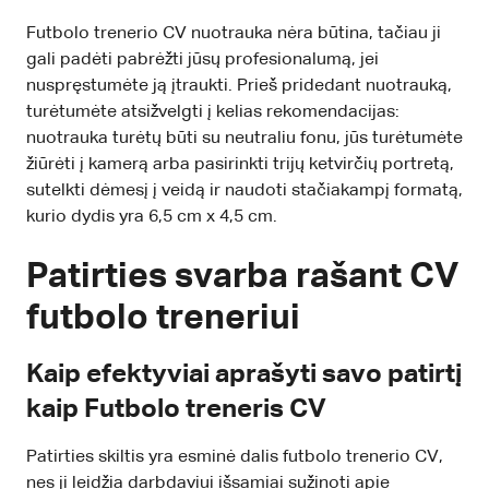
Futbolo trenerio CV nuotrauka nėra būtina, tačiau ji
gali padėti pabrėžti jūsų profesionalumą, jei
nuspręstumėte ją įtraukti. Prieš pridedant nuotrauką,
turėtumėte atsižvelgti į kelias rekomendacijas:
nuotrauka turėtų būti su neutraliu fonu, jūs turėtumėte
žiūrėti į kamerą arba pasirinkti trijų ketvirčių portretą,
sutelkti dėmesį į veidą ir naudoti stačiakampį formatą,
kurio dydis yra 6,5 cm x 4,5 cm.
Patirties svarba rašant CV
futbolo treneriui
Kaip efektyviai aprašyti savo patirtį
kaip Futbolo treneris CV
Patirties skiltis yra esminė dalis futbolo trenerio CV,
nes ji leidžia darbdaviui išsamiai sužinoti apie