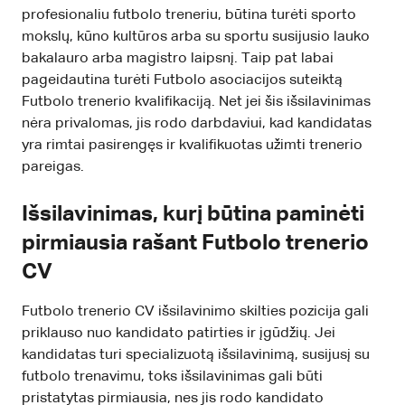
profesionaliu futbolo treneriu, būtina turėti sporto
mokslų, kūno kultūros arba su sportu susijusio lauko
bakalauro arba magistro laipsnį. Taip pat labai
pageidautina turėti Futbolo asociacijos suteiktą
Futbolo trenerio kvalifikaciją. Net jei šis išsilavinimas
nėra privalomas, jis rodo darbdaviui, kad kandidatas
yra rimtai pasirengęs ir kvalifikuotas užimti trenerio
pareigas.
Išsilavinimas, kurį būtina paminėti
pirmiausia rašant Futbolo trenerio
CV
Futbolo trenerio CV išsilavinimo skilties pozicija gali
priklauso nuo kandidato patirties ir įgūdžių. Jei
kandidatas turi specializuotą išsilavinimą, susijusį su
futbolo trenavimu, toks išsilavinimas gali būti
pristatytas pirmiausia, nes jis rodo kandidato