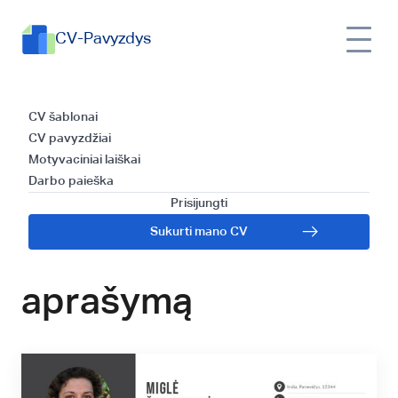
CV-Pavyzdys
Futbolo trenerio CV
CV šablonai
CV pavyzdžiai
šablonas: kaip
Motyvaciniai laiškai
Darbo paieška
efektyviai parašyti
Prisijungti
Sukurti mano CV
savo gyvenimo
aprašymą