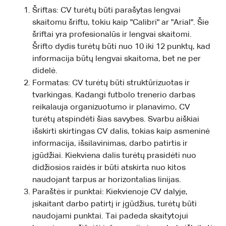
Šriftas: CV turėtų būti parašytas lengvai
skaitomu šriftu, tokiu kaip "Calibri" ar "Arial". Šie
šriftai yra profesionalūs ir lengvai skaitomi.
Šrifto dydis turėtų būti nuo 10 iki 12 punktų, kad
informacija būtų lengvai skaitoma, bet ne per
didelė.
Formatas: CV turėtų būti struktūrizuotas ir
tvarkingas. Kadangi futbolo trenerio darbas
reikalauja organizuotumo ir planavimo, CV
turėtų atspindėti šias savybes. Svarbu aiškiai
išskirti skirtingas CV dalis, tokias kaip asmeninė
informacija, išsilavinimas, darbo patirtis ir
įgūdžiai. Kiekviena dalis turėtų prasidėti nuo
didžiosios raidės ir būti atskirta nuo kitos
naudojant tarpus ar horizontalias linijas.
Paraštės ir punktai: Kiekvienoje CV dalyje,
įskaitant darbo patirtį ir įgūdžius, turėtų būti
naudojami punktai. Tai padeda skaitytojui