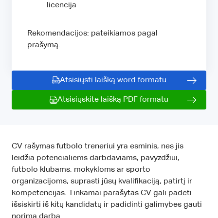
licencija
Rekomendacijos: pateikiamos pagal
prašymą.
Atsisiųsti laišką word formatu
Atsisiųskite laišką PDF formatu
CV rašymas futbolo treneriui yra esminis, nes jis
leidžia potencialiems darbdaviams, pavyzdžiui,
futbolo klubams, mokykloms ar sporto
organizacijoms, suprasti jūsų kvalifikaciją, patirtį ir
kompetencijas. Tinkamai parašytas CV gali padėti
išsiskirti iš kitų kandidatų ir padidinti galimybes gauti
norimą darbą.