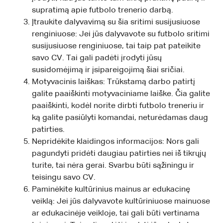
supratimą apie futbolo trenerio darbą.
Įtraukite dalyvavimą su šia sritimi susijusiuose
renginiuose: Jei jūs dalyvavote su futbolo sritimi
susijusiuose renginiuose, tai taip pat pateikite
savo CV. Tai gali padėti įrodyti jūsų
susidomėjimą ir įsipareigojimą šiai sričiai.
Motyvacinis laiškas: Trūkstamą darbo patirtį
galite paaiškinti motyvaciniame laiške. Čia galite
paaiškinti, kodėl norite dirbti futbolo treneriu ir
ką galite pasiūlyti komandai, neturėdamas daug
patirties.
Nepridėkite klaidingos informacijos: Nors gali
pagundyti pridėti daugiau patirties nei iš tikrųjų
turite, tai nėra gerai. Svarbu būti sąžiningu ir
teisingu savo CV.
Paminėkite kultūrinius mainus ar edukacinę
veiklą: Jei jūs dalyvavote kultūriniuose mainuose
ar edukacinėje veikloje, tai gali būti vertinama