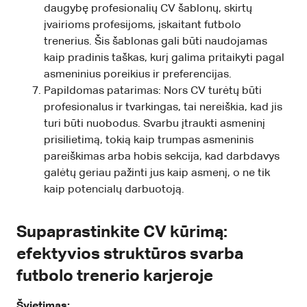
daugybę profesionalių CV šablonų, skirtų
įvairioms profesijoms, įskaitant futbolo
trenerius. Šis šablonas gali būti naudojamas
kaip pradinis taškas, kurį galima pritaikyti pagal
asmeninius poreikius ir preferencijas.
Papildomas patarimas: Nors CV turėtų būti
profesionalus ir tvarkingas, tai nereiškia, kad jis
turi būti nuobodus. Svarbu įtraukti asmeninį
prisilietimą, tokią kaip trumpas asmeninis
pareiškimas arba hobis sekcija, kad darbdavys
galėtų geriau pažinti jus kaip asmenį, o ne tik
kaip potencialų darbuotoją.
Supaprastinkite CV kūrimą:
efektyvios struktūros svarba
futbolo trenerio karjeroje
Švietimas: