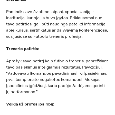
Paminėk savo švietimo laipsnį, specializaciją ir
instituciją, kurioje jis buvo įgytas. Priklausomai nuo
tavo patirties, gali būti naudinga pateikti informaciją
apie kursus, sertifikatus ar dalyvavimą konferencijose,
susijusiose su Futbolo treneris profesija.
Trenerio patirtis:
Aprašyk savo patirtį kaip futbolo treneris, pabrėžkiant
tavo pasiekimus ir teigiamus rezultatus. Pavyzdžiui,
"Vadovavau [komandos pavadinimas] iki [pasiekimas,
pvz., čempionato nugaliotos komandos]. Mokėjau
[specifinius įgūdžius], kurie padėjo žaidėjams gerinti
jų performance."
Veikla už profesijos ribų: