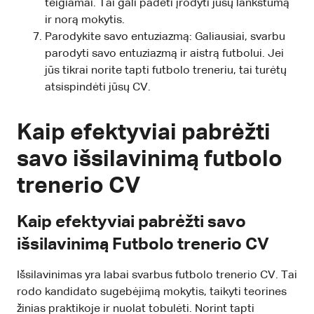
teigiamai. Tai gali padėti įrodyti jūsų lankstumą
ir norą mokytis.
Parodykite savo entuziazmą: Galiausiai, svarbu
parodyti savo entuziazmą ir aistrą futbolui. Jei
jūs tikrai norite tapti futbolo treneriu, tai turėtų
atsispindėti jūsų CV.
Kaip efektyviai pabrėžti
savo išsilavinimą futbolo
trenerio CV
Kaip efektyviai pabrėžti savo
išsilavinimą Futbolo trenerio CV
Išsilavinimas yra labai svarbus futbolo trenerio CV. Tai
rodo kandidato sugebėjimą mokytis, taikyti teorines
žinias praktikoje ir nuolat tobulėti. Norint tapti