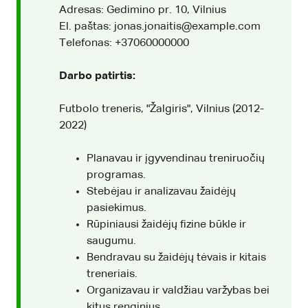
Adresas: Gedimino pr. 10, Vilnius
El. paštas: jonas.jonaitis@example.com
Telefonas: +37060000000
Darbo patirtis:
Futbolo treneris, "Žalgiris", Vilnius (2012-
2022)
Planavau ir įgyvendinau treniruočių
programas.
Stebėjau ir analizavau žaidėjų
pasiekimus.
Rūpiniausi žaidėjų fizine būkle ir
saugumu.
Bendravau su žaidėjų tėvais ir kitais
treneriais.
Organizavau ir valdžiau varžybas bei
kitus renginius.