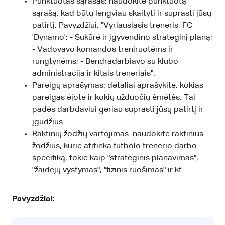
Punktuotas sąrašas: naudokite punktuotą
sąrašą, kad būtų lengviau skaityti ir suprasti jūsų
patirtį. Pavyzdžiui, "Vyriausiasis treneris, FC
'Dynamo': - Sukūrė ir įgyvendino strateginį planą;
- Vadovavo komandos treniruotėms ir
rungtynėms; - Bendradarbiavo su klubo
administracija ir kitais treneriais".
Pareigų aprašymas: detaliai aprašykite, kokias
pareigas ėjote ir kokių užduočių ėmėtės. Tai
padės darbdaviui geriau suprasti jūsų patirtį ir
įgūdžius.
Raktinių žodžių vartojimas: naudokite raktinius
žodžius, kurie atitinka futbolo trenerio darbo
specifiką, tokie kaip "strateginis planavimas",
"žaidėjų vystymas", "fizinis ruošimas" ir kt.
Pavyzdžiai: