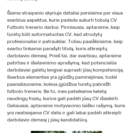
Šiame straipsnio skyriuje detaliai pereisime per visus
svarbius aspektus, kurie padeda sukurti tobulą CV
Futbolo trenerio darbui. Pirmiausia, aptarsime, kaip
turėtų būti suformatuotas CV, kad atrodytų
profesionaliai ir patraukliai. Toliau paaiškinsime, kaip
svarbu tinkamai parašyti titulą, kuris atkreiptų
darbdavio dėmesį. Prieš tai, dar svarbiau, aptarsime
patirties ir išsilavinimo aprašymą, kad potencialūs
darbdaviai galėtų lengvai suprasti jūsų kompetenciją.
Svarbus elementas yra įgūdžių paminėjimas, todėl
paanalizuosime, kokius įgūdžius turėtų pabrėžti
futbolo treneris. Be to, mes pateiksime keletą
naudingų frazių, kurios gali padėti jūsų CV išsiskirti.
Galiausiai, aptarsime motyvacinio laiško rašymą, kuris
yra neatsiejama CV dalis ir gali labai padėti atkreipti
darbdavio dėmesį į jūsų kandidatūrą.