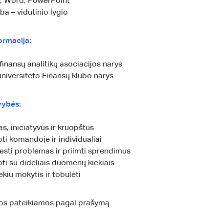
, Word, PowerPoint
ba – vidutinio lygio
ormacija:
finansų analitikų asociacijos narys
universiteto Finansų klubo narys
vybės:
s, iniciatyvus ir kruopštus
ti komandoje ir individualiai
esti problemas ir priimti sprendimus
ti su dideliais duomenų kiekiais
ekiu mokytis ir tobulėti
s pateikiamos pagal prašymą.