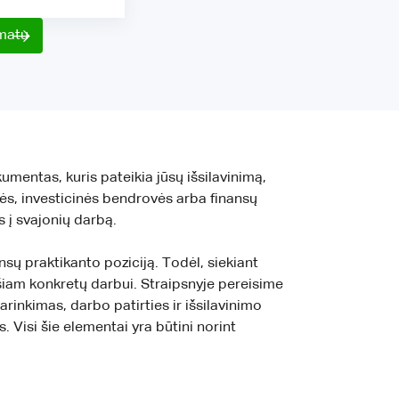
rmatu
umentas, kuris pateikia jūsų išsilavinimą,
nės, investicinės bendrovės arba finansų
s į svajonių darbą.
sų praktikanto poziciją. Todėl, siekiant
 šiam konkretų darbui. Straipsnyje pereisime
inkimas, darbo patirties ir išsilavinimo
 Visi šie elementai yra būtini norint