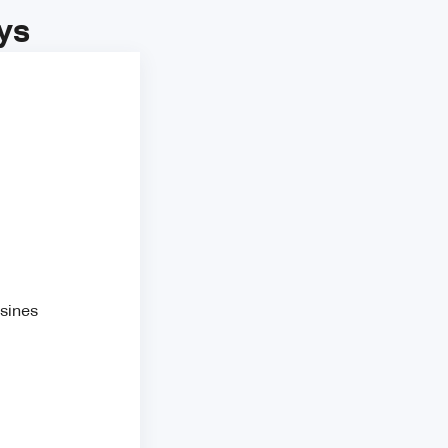
ys
esines