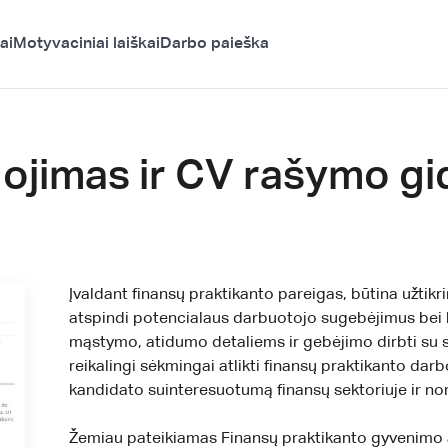
ai
Motyvaciniai laiškai
Darbo paieška
ojimas ir CV rašymo gi
Įvaldant finansų praktikanto pareigas, būtina užtikr
atspindi potencialaus darbuotojo sugebėjimus bei 
mąstymo, atidumo detaliems ir gebėjimo dirbti su ska
reikalingi sėkmingai atlikti finansų praktikanto dar
kandidato suinteresuotumą finansų sektoriuje ir norą
Žemiau pateikiamas Finansų praktikanto gyvenimo a