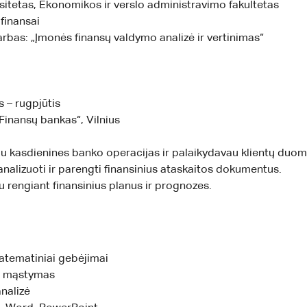
rsitetas, Ekonomikos ir verslo administravimo fakultetas
 finansai
rbas: „Įmonės finansų valdymo analizė ir vertinimas“
s – rugpjūtis
„Finansų bankas“, Vilnius
au kasdienines banko operacijas ir palaikydavau klientų duo
nalizuoti ir parengti finansinius ataskaitos dokumentus.
 rengiant finansinius planus ir prognozes.
atematiniai gebėjimai
is mąstymas
nalizė