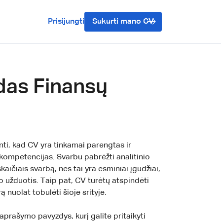
Prisijungti
Sukurti mano CV
das Finansų
inti, kad CV yra tinkamai parengtas ir
kompetencijas. Svarbu pabrėžti analitinio
ičiais svarbą, nes tai yra esminiai įgūdžiai,
bo užduotis. Taip pat, CV turėtų atspindėti
 nuolat tobulėti šioje srityje.
prašymo pavyzdys, kurį galite pritaikyti