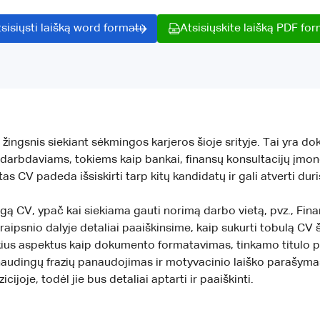
sisiųsti laišką word formatu
Atsisiųskite laišką PDF fo
ingsnis siekiant sėkmingos karjeros šioje srityje. Tai yra dok
s darbdaviams, tokiems kaip bankai, finansų konsultacijų įmo
as CV padeda išsiskirti tarp kitų kandidatų ir gali atverti duri
gą CV, ypač kai siekiama gauti norimą darbo vietą, pvz., Finan
aipsnio dalyje detaliai paaiškinsime, kaip sukurti tobulą CV
ius aspektus kaip dokumento formatavimas, tinkamo titulo par
naudingų frazių panaudojimas ir motyvacinio laiško parašymas.
ijoje, todėl jie bus detaliai aptarti ir paaiškinti.