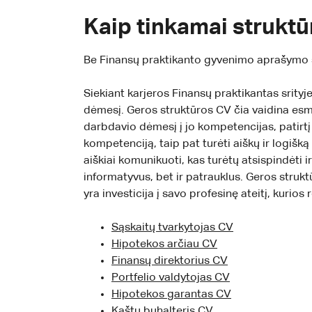
Kaip tinkamai struktū
Be Finansų praktikanto gyvenimo aprašymo šab
Siekiant karjeros Finansų praktikantas srityje
dėmesį. Geros struktūros CV čia vaidina esmin
darbdavio dėmesį į jo kompetencijas, patirtį i
kompetenciją, taip pat turėti aiškų ir logišką
aiškiai komunikuoti, kas turėtų atsispindėti 
informatyvus, bet ir patrauklus. Geros struk
yra investicija į savo profesinę ateitį, kurios
Sąskaitų tvarkytojas CV
Hipotekos arčiau CV
Finansų direktorius CV
Portfelio valdytojas CV
Hipotekos garantas CV
Kaštų buhalteris CV