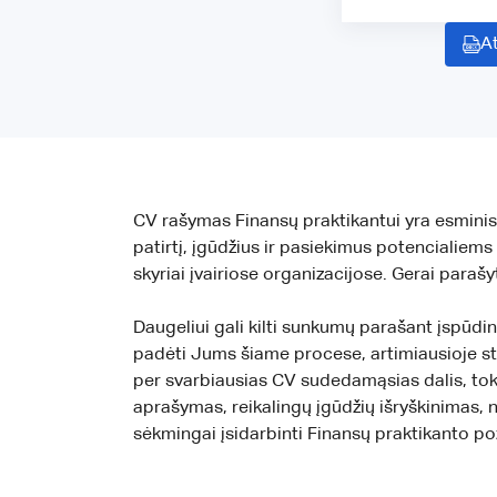
At
CV rašymas Finansų praktikantui yra esminis ž
patirtį, įgūdžius ir pasiekimus potencialiem
skyriai įvairiose organizacijose. Gerai parašyt
Daugeliui gali kilti sunkumų parašant įspūdin
padėti Jums šiame procese, artimiausioje str
per svarbiausias CV sudedamąsias dalis, tok
aprašymas, reikalingų įgūdžių išryškinimas, 
sėkmingai įsidarbinti Finansų praktikanto pozic