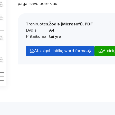
pagal savo poreikius.
Treniruotės:
Žodis (Microsoft), PDF
Dydis:
A4
Pritaikoma:
tai yra
Atsisiųsti laišką word formatu
Atsisi