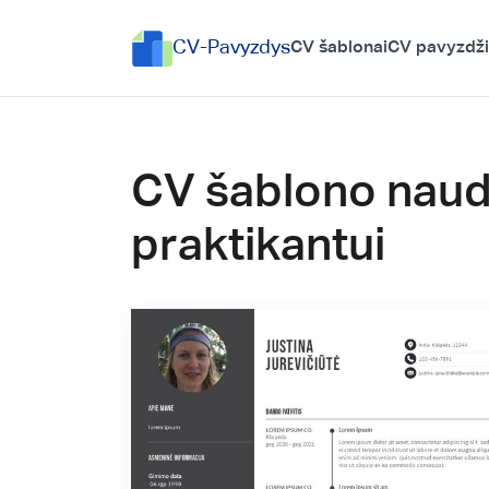
CV-Pavyzdys
CV šablonai
CV pavyzdži
CV šablono naud
praktikantui