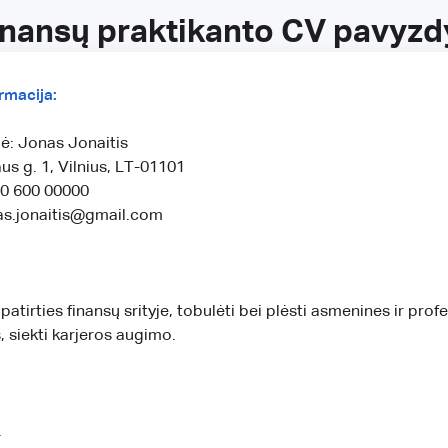
inansų praktikanto CV pavyzd
rmacija:
ė: Jonas Jonaitis
us g. 1, Vilnius, LT-01101
70 600 00000
nas.jonaitis@gmail.com
 patirties finansų srityje, tobulėti bei plėsti asmenines ir prof
 siekti karjeros augimo.
.