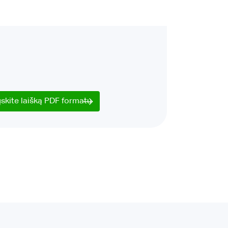
ųskite laišką PDF formatu