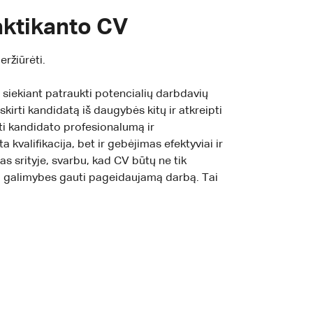
raktikanto CV
ržiūrėti.
r siekiant patraukti potencialių darbdavių
kirti kandidatą iš daugybės kitų ir atkreipti
dėti kandidato profesionalumą ir
 kvalifikacija, bet ir gebėjimas efektyviai ir
as srityje, svarbu, kad CV būtų ne tik
nti galimybes gauti pageidaujamą darbą. Tai