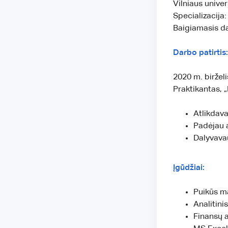
Vilniaus unive
Specializacija:
Baigiamasis da
Darbo patirtis:
2020 m. birželi
Praktikantas, 
Atlikdav
Padėjau a
Dalyvavau
Įgūdžiai:
Puikūs m
Analitin
Finansų a