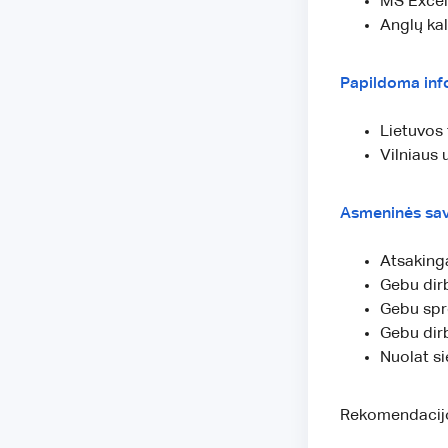
MS Excel
Anglų kal
Papildoma inf
Lietuvos 
Vilniaus 
Asmeninės sa
Atsakinga
Gebu dirb
Gebu spr
Gebu dirb
Nuolat si
Rekomendacijo