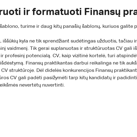
ruoti ir formatuoti Finansų p
lono, turime ir daug kitų panašių šablonų, kuriuos galite pe
, iššūkių kyla ne tik sprendžiant sudėtingas užduotis, tačiau i
į vaidmenį. Tik gerai suplanuotas ir struktūruotas CV gali išs
r profesinį potencialą. CV, kaip vizitinė kortelė, turi atspin
 išdėstymą. Finansų praktikantas darbui reikalinga ne tik aukšta
ir CV struktūroje. Dėl didelės konkurencijos Finansų praktikant
tūros CV gali padėti pasižymėti tarp kitų kandidatų ir padidi
 reikšmės nevertėtų nuvertinti.