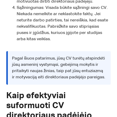
motivuotas dirbti direktoriaus padėjėju.
Sąžiningumas: Visada būkite sąžiningi savo CV.
Niekada nemelkite ar neklastokite faktų. Jei
neturite darbo patirties, tai nereiškia, kad esate
nekvalifikuotas. Pabrėžkite savo stipriąsias
puses ir įgūdžius, kuriuos įgijote per studijas
arba kitas veiklas.
Pagal šiuos patarimus, jūsų CV turėtų atspindėti
jūsų asmeninį vystymąsi, gebėjimą mokytis ir
pritaikyti naujas žinias, taip pat jūsų entuziazmą
ir motyvaciją eiti direktoriaus padėjėjo pareigas.
Kaip efektyviai
suformuoti CV
direktoriaus padėjėjo