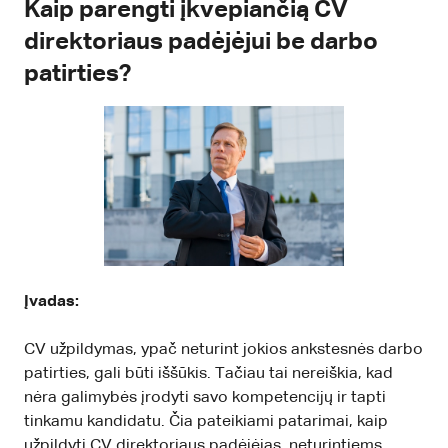
Kaip parengti įkvepiančią CV
direktoriaus padėjėjui be darbo
patirties?
Įvadas:
CV užpildymas, ypač neturint jokios ankstesnės darbo
patirties, gali būti iššūkis. Tačiau tai nereiškia, kad
nėra galimybės įrodyti savo kompetencijų ir tapti
tinkamu kandidatu. Čia pateikiami patarimai, kaip
užpildyti CV direktoriaus padėjėjas, neturintiems