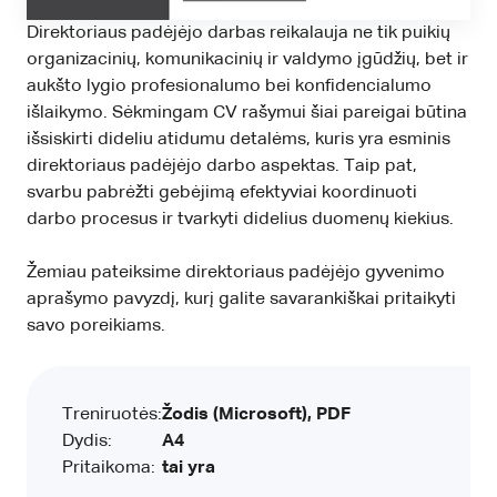
Direktoriaus padėjėjo darbas reikalauja ne tik puikių
organizacinių, komunikacinių ir valdymo įgūdžių, bet ir
aukšto lygio profesionalumo bei konfidencialumo
išlaikymo. Sėkmingam CV rašymui šiai pareigai būtina
išsiskirti dideliu atidumu detalėms, kuris yra esminis
direktoriaus padėjėjo darbo aspektas. Taip pat,
svarbu pabrėžti gebėjimą efektyviai koordinuoti
darbo procesus ir tvarkyti didelius duomenų kiekius.
Žemiau pateiksime direktoriaus padėjėjo gyvenimo
aprašymo pavyzdį, kurį galite savarankiškai pritaikyti
savo poreikiams.
Treniruotės:
Žodis (Microsoft), PDF
Dydis:
A4
Pritaikoma:
tai yra