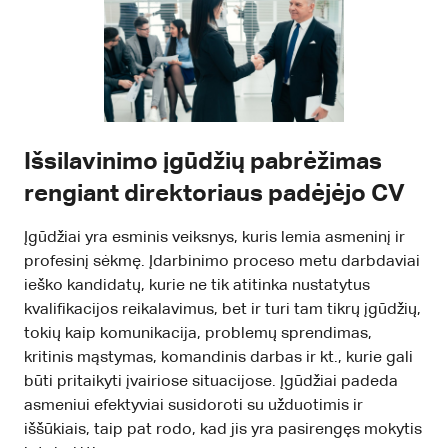
Išsilavinimo įgūdžių pabrėžimas
rengiant direktoriaus padėjėjo CV
Įgūdžiai yra esminis veiksnys, kuris lemia asmeninį ir
profesinį sėkmę. Įdarbinimo proceso metu darbdaviai
ieško kandidatų, kurie ne tik atitinka nustatytus
kvalifikacijos reikalavimus, bet ir turi tam tikrų įgūdžių,
tokių kaip komunikacija, problemų sprendimas,
kritinis mąstymas, komandinis darbas ir kt., kurie gali
būti pritaikyti įvairiose situacijose. Įgūdžiai padeda
asmeniui efektyviai susidoroti su užduotimis ir
iššūkiais, taip pat rodo, kad jis yra pasirengęs mokytis