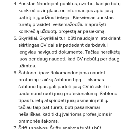
Punktai: Naudojant punktus, svarbu, kad jie būtų
konkrečios ir glaustos informacijos apie jūsų
patirtį ir įgūdžius tiekėjai. Kiekvienas punktas
turėtų prasidėti veiksmažodžiu ir aprašyti
konkrečią užduotį, projektą ar pasiekimą.
Skyrikliai: Skyrikliai turi būti naudojami atskiriant
skirtingas CV dalis ir padedant darbdaviui
lengviau naviguoti dokumente. Tačiau nereikėtų
juos per daug naudoti, kad CV nebūtų per daug
užimtas.
Šablono tipas: Rekomenduojama naudoti
profesinį ir aiškų šablono tipą. Tinkamas
šablono tipas gali padėti jūsų CV išsiskirti ir
pademonstruoti jūsų profesionalumą. Šablono
tipas turėtų atspindėti jūsų asmeninį stilių,
tačiau taip pat turėtų būti pakankamai
nešališkas, kad tiktų įvairioms profesijoms ir
pramonės šakoms.
Šriftų spalvos: Šriftų spalvos turėtų būti