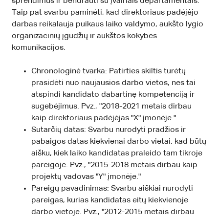
sprendimus ir bendrauti su įvairiais departamentais.
Taip pat svarbu paminėti, kad direktoriaus padėjėjo
darbas reikalauja puikaus laiko valdymo, aukšto lygio
organizacinių įgūdžių ir aukštos kokybės
komunikacijos.
Chronologinė tvarka: Patirties skiltis turėtų
prasidėti nuo naujausios darbo vietos, nes tai
atspindi kandidato dabartinę kompetenciją ir
sugebėjimus. Pvz., "2018-2021 metais dirbau
kaip direktoriaus padėjėjas "X" įmonėje."
Sutarčių datas: Svarbu nurodyti pradžios ir
pabaigos datas kiekvienai darbo vietai, kad būtų
aišku, kiek laiko kandidatas praleido tam tikroje
pareigoje. Pvz., "2015-2018 metais dirbau kaip
projektų vadovas "Y" įmonėje."
Pareigų pavadinimas: Svarbu aiškiai nurodyti
pareigas, kurias kandidatas eitų kiekvienoje
darbo vietoje. Pvz., "2012-2015 metais dirbau