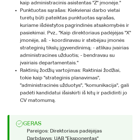
kaip administracinis asistentas "Z" įmonėje."
Punktuotas sąrašas: Kiekvienai darbo vietai
turėtų būti pateiktas punktuotas sąrašas,
kuriame išdėstytos pagrindinės atsakomybės ir
pasiekimai. Pvz., "Kaip direktoriaus padėjėjas "X"
įmonėje, aš: - koordinavau ir stebėjau įmonės
strateginių tikslų įgyvendinimą; - atlikau įvairias
administracines užduotis; - bendravau su
įvairiais departamentais."
Raktinių žodžių vartojimas: Raktiniai žodžiai,
tokie kaip "strateginis planavimas",
"administracinės užduotys", "komunikacija", gali
padėti kandidatui išsiskirti iš kitų ir padidinti jo
CV matomumą.
GERAS
Pareigos: Direktoriaus padėjėjas
Darbdavys: UAB "Eksponentas"