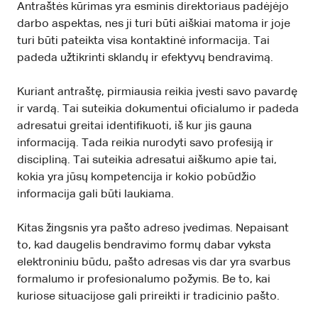
Antraštės kūrimas yra esminis direktoriaus padėjėjo
darbo aspektas, nes ji turi būti aiškiai matoma ir joje
turi būti pateikta visa kontaktinė informacija. Tai
padeda užtikrinti sklandų ir efektyvų bendravimą.
Kuriant antraštę, pirmiausia reikia įvesti savo pavardę
ir vardą. Tai suteikia dokumentui oficialumo ir padeda
adresatui greitai identifikuoti, iš kur jis gauna
informaciją. Tada reikia nurodyti savo profesiją ir
discipliną. Tai suteikia adresatui aiškumo apie tai,
kokia yra jūsų kompetencija ir kokio pobūdžio
informacija gali būti laukiama.
Kitas žingsnis yra pašto adreso įvedimas. Nepaisant
to, kad daugelis bendravimo formų dabar vyksta
elektroniniu būdu, pašto adresas vis dar yra svarbus
formalumo ir profesionalumo požymis. Be to, kai
kuriose situacijose gali prireikti ir tradicinio pašto.