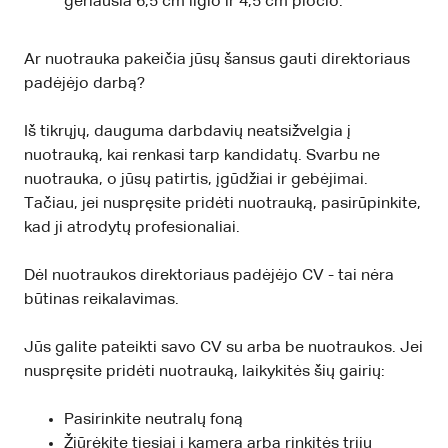
geriausia 6,5 cm ilgio ir 4,5 cm pločio.
Ar nuotrauka pakeičia jūsų šansus gauti direktoriaus
padėjėjo darbą?
Iš tikrųjų, dauguma darbdavių neatsižvelgia į
nuotrauką, kai renkasi tarp kandidatų. Svarbu ne
nuotrauka, o jūsų patirtis, įgūdžiai ir gebėjimai.
Tačiau, jei nuspręsite pridėti nuotrauką, pasirūpinkite,
kad ji atrodytų profesionaliai.
Dėl nuotraukos direktoriaus padėjėjo CV - tai nėra
būtinas reikalavimas.
Jūs galite pateikti savo CV su arba be nuotraukos. Jei
nuspręsite pridėti nuotrauką, laikykitės šių gairių:
Pasirinkite neutralų foną
Žiūrėkite tiesiai į kamerą arba rinkitės trijų