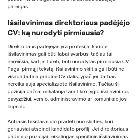
pareigas.
Išsilavinimas direktoriaus padėjėjo
CV: ką nurodyti pirmiausia?
Direktoriaus padėjėjas yra profesija, kurioje
išsilavinimas gali būti labai svarbus, tačiau tai
nereiškia, kad jis turėtų būti nurodytas pirmiausia CV.
Pagal pirmąjį tekstą, išsilavinimo skiltis gali būti ne
visada būtina pradinė CV dalis, ypač jei darbas
nereikalauja specializuoto išsilavinimo. Tačiau ši
pozicija dažnai reikalauja tam tikro lygio išsilavinimo,
pavyzdžiui, verslo, administravimo ar komunikacijos
laipsnio.
Antrasis tekstas siūlo pradėti nuo skilties, kuri
geriausiai atspindi kandidato profilį. Jei direktoriaus
padėjėjo pozicijai reikalingas specifinis išsilavinimas