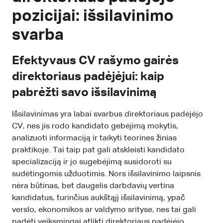
pozicijai: išsilavinimo
svarba
Efektyvaus CV rašymo gairės
direktoriaus padėjėjui: kaip
pabrėžti savo išsilavinimą
Išsilavinimas yra labai svarbus direktoriaus padėjėjo
CV, nes jis rodo kandidato gebėjimą mokytis,
analizuoti informaciją ir taikyti teorines žinias
praktikoje. Tai taip pat gali atskleisti kandidato
specializaciją ir jo sugebėjimą susidoroti su
sudėtingomis užduotimis. Nors išsilavinimo laipsnis
nėra būtinas, bet daugelis darbdavių vertina
kandidatus, turinčius aukštąjį išsilavinimą, ypač
verslo, ekonomikos ar valdymo srityse, nes tai gali
padėti veiksmingai atlikti direktoriaus padėjėjo