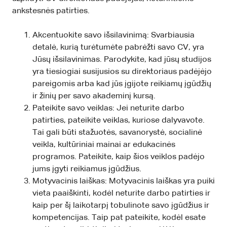
ankstesnės patirties.
Akcentuokite savo išsilavinimą: Svarbiausia
detalė, kurią turėtumėte pabrėžti savo CV, yra
Jūsų išsilavinimas. Parodykite, kad jūsų studijos
yra tiesiogiai susijusios su direktoriaus padėjėjo
pareigomis arba kad jūs įgijote reikiamų įgūdžių
ir žinių per savo akademinį kursą.
Pateikite savo veiklas: Jei neturite darbo
patirties, pateikite veiklas, kuriose dalyvavote.
Tai gali būti stažuotės, savanorystė, socialinė
veikla, kultūriniai mainai ar edukacinės
programos. Pateikite, kaip šios veiklos padėjo
jums įgyti reikiamus įgūdžius.
Motyvacinis laiškas: Motyvacinis laiškas yra puiki
vieta paaiškinti, kodėl neturite darbo patirties ir
kaip per šį laikotarpį tobulinote savo įgūdžius ir
kompetencijas. Taip pat pateikite, kodėl esate