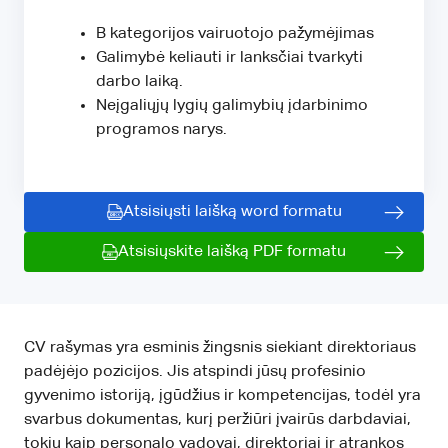
B kategorijos vairuotojo pažymėjimas
Galimybė keliauti ir lanksčiai tvarkyti
darbo laiką.
Neįgaliųjų lygių galimybių įdarbinimo
programos narys.
Atsisiųsti laišką word formatu
Atsisiųskite laišką PDF formatu
CV rašymas yra esminis žingsnis siekiant direktoriaus
padėjėjo pozicijos. Jis atspindi jūsų profesinio
gyvenimo istoriją, įgūdžius ir kompetencijas, todėl yra
svarbus dokumentas, kurį peržiūri įvairūs darbdaviai,
tokių kaip personalo vadovai, direktoriai ir atrankos