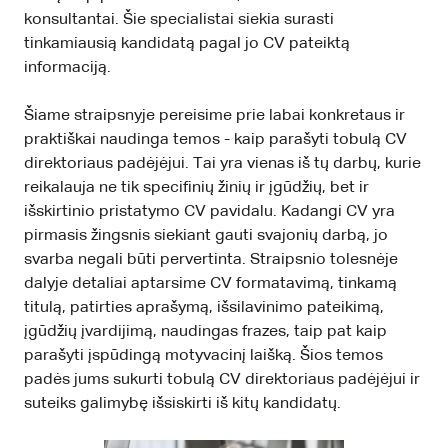
konsultantai. Šie specialistai siekia surasti
tinkamiausią kandidatą pagal jo CV pateiktą
informaciją.
Šiame straipsnyje pereisime prie labai konkretaus ir
praktiškai naudinga temos - kaip parašyti tobulą CV
direktoriaus padėjėjui. Tai yra vienas iš tų darbų, kurie
reikalauja ne tik specifinių žinių ir įgūdžių, bet ir
išskirtinio pristatymo CV pavidalu. Kadangi CV yra
pirmasis žingsnis siekiant gauti svajonių darbą, jo
svarba negali būti pervertinta. Straipsnio tolesnėje
dalyje detaliai aptarsime CV formatavimą, tinkamą
titulą, patirties aprašymą, išsilavinimo pateikimą,
įgūdžių įvardijimą, naudingas frazes, taip pat kaip
parašyti įspūdingą motyvacinį laišką. Šios temos
padės jums sukurti tobulą CV direktoriaus padėjėjui ir
suteiks galimybę išsiskirti iš kitų kandidatų.