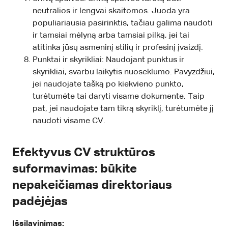
neutralios ir lengvai skaitomos. Juoda yra
populiariausia pasirinktis, tačiau galima naudoti
ir tamsiai mėlyną arba tamsiai pilką, jei tai
atitinka jūsų asmeninį stilių ir profesinį įvaizdį.
Punktai ir skyrikliai: Naudojant punktus ir
skyrikliai, svarbu laikytis nuoseklumo. Pavyzdžiui,
jei naudojate tašką po kiekvieno punkto,
turėtumėte tai daryti visame dokumente. Taip
pat, jei naudojate tam tikrą skyriklį, turėtumėte jį
naudoti visame CV.
Efektyvus CV struktūros
suformavimas: būkite
nepakeičiamas direktoriaus
padėjėjas
Išsilavinimas: