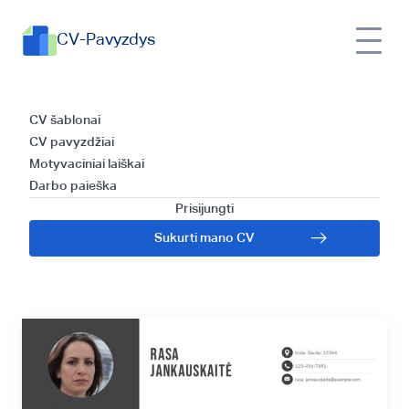
CV-Pavyzdys
Gidas: kaip parašyti
CV šablonai
CV pavyzdžiai
efektyvų CV
Motyvaciniai laiškai
Darbo paieška
direktoriaus
Prisijungti
Sukurti mano CV
padėjėjo pozicijai