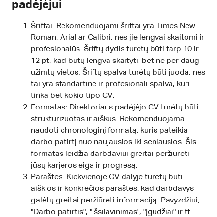
padėjėjui
Šriftai: Rekomenduojami šriftai yra Times New
Roman, Arial ar Calibri, nes jie lengvai skaitomi ir
profesionalūs. Šriftų dydis turėtų būti tarp 10 ir
12 pt, kad būtų lengva skaityti, bet ne per daug
užimtų vietos. Šriftų spalva turėtų būti juoda, nes
tai yra standartinė ir profesionali spalva, kuri
tinka bet kokio tipo CV.
Formatas: Direktoriaus padėjėjo CV turėtų būti
struktūrizuotas ir aiškus. Rekomenduojama
naudoti chronologinį formatą, kuris pateikia
darbo patirtį nuo naujausios iki seniausios. Šis
formatas leidžia darbdaviui greitai peržiūrėti
jūsų karjeros eiga ir progresą.
Paraštės: Kiekvienoje CV dalyje turėtų būti
aiškios ir konkrečios paraštės, kad darbdavys
galėtų greitai peržiūrėti informaciją. Pavyzdžiui,
"Darbo patirtis", "Išsilavinimas", "Įgūdžiai" ir tt.