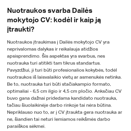
Nuotraukos svarba Dailės
mokytojo CV: kodėl ir kaip ją
įtraukti?
Nuotraukos įtraukimas į Dailės mokytojo CV yra
neprivalomas dalykas ir reikalauja atidžios
apsisprendimo. Šis aspektas yra svarbus, nes
nuotrauka turi atitikti tam tikrus standartus.
Pavyzdžiui, ji turi būti profesionalios kokybės, todėl
nuotraukos iš laisvalaikio vietų ar asmenukės netinka.
Be to, nuotrauka turi būti stačiakampio formato,
optimaliai - 6,5 cm ilgio ir 4,5 cm pločio. Anksčiau CV
buvo gana dažnai pridedama kandidato nuotrauka,
tačiau šiuolaikinėje darbo rinkoje tai nėra būtina.
Nepriklauso nuo to, ar į CV įtraukta gera nuotrauka ar
ne, šiandien tai neturi lemiamos reikšmės darbo
paraiškos sėkmei.