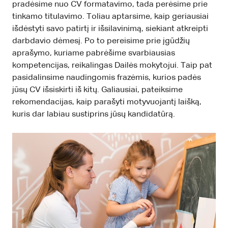
pradėsime nuo CV formatavimo, tada perėsime prie
tinkamo titulavimo. Toliau aptarsime, kaip geriausiai
išdėstyti savo patirtį ir išsilavinimą, siekiant atkreipti
darbdavio dėmesį. Po to pereisime prie įgūdžių
aprašymo, kuriame pabrėšime svarbiausias
kompetencijas, reikalingas Dailės mokytojui. Taip pat
pasidalinsime naudingomis frazėmis, kurios padės
jūsų CV išsiskirti iš kitų. Galiausiai, pateiksime
rekomendacijas, kaip parašyti motyvuojantį laišką,
kuris dar labiau sustiprins jūsų kandidatūrą.