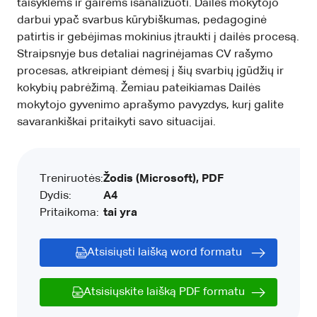
taisyklėms ir gairėms išanalizuoti. Dailės mokytojo
darbui ypač svarbus kūrybiškumas, pedagoginė
patirtis ir gebėjimas mokinius įtraukti į dailės procesą.
Straipsnyje bus detaliai nagrinėjamas CV rašymo
procesas, atkreipiant dėmesį į šių svarbių įgūdžių ir
kokybių pabrėžimą. Žemiau pateikiamas Dailės
mokytojo gyvenimo aprašymo pavyzdys, kurį galite
savarankiškai pritaikyti savo situacijai.
Treniruotės:
Žodis (Microsoft), PDF
Dydis:
A4
Pritaikoma:
tai yra
Atsisiųsti laišką word formatu
Atsisiųskite laišką PDF formatu