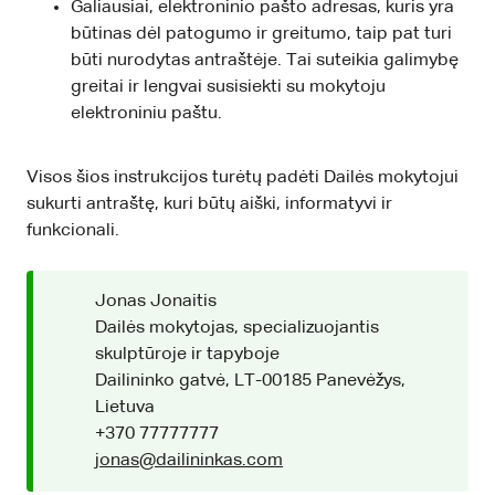
Galiausiai, elektroninio pašto adresas, kuris yra
būtinas dėl patogumo ir greitumo, taip pat turi
būti nurodytas antraštėje. Tai suteikia galimybę
greitai ir lengvai susisiekti su mokytoju
elektroniniu paštu.
Visos šios instrukcijos turėtų padėti Dailės mokytojui
sukurti antraštę, kuri būtų aiški, informatyvi ir
funkcionali.
Jonas Jonaitis
Dailės mokytojas, specializuojantis
skulptūroje ir tapyboje
Dailininko gatvė, LT-00185 Panevėžys,
Lietuva
+370 77777777
jonas@dailininkas.com