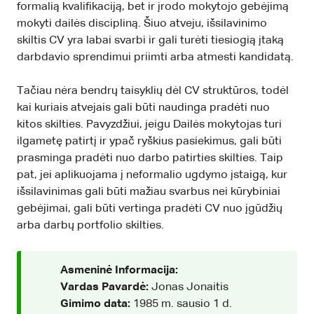
formalią kvalifikaciją, bet ir įrodo mokytojo gebėjimą
mokyti dailės discipliną. Šiuo atveju, išsilavinimo
skiltis CV yra labai svarbi ir gali turėti tiesiogią įtaką
darbdavio sprendimui priimti arba atmesti kandidatą.
Tačiau nėra bendrų taisyklių dėl CV struktūros, todėl
kai kuriais atvejais gali būti naudinga pradėti nuo
kitos skilties. Pavyzdžiui, jeigu Dailės mokytojas turi
ilgametę patirtį ir ypač ryškius pasiekimus, gali būti
prasminga pradėti nuo darbo patirties skilties. Taip
pat, jei aplikuojama į neformalio ugdymo įstaigą, kur
išsilavinimas gali būti mažiau svarbus nei kūrybiniai
gebėjimai, gali būti vertinga pradėti CV nuo įgūdžių
arba darbų portfolio skilties.
Asmeninė Informacija:
Vardas Pavardė:
Jonas Jonaitis
Gimimo data:
1985 m. sausio 1 d.