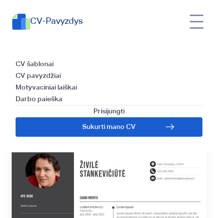
CV-Pavyzdys
Dailės mokytojo CV
CV šablonai
CV pavyzdžiai
šablono kūrimas ir
Motyvaciniai laiškai
Darbo paieška
efektyvus rašymas
Prisijungti
Sukurti mano CV