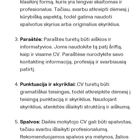
klasikinį formą, kuris yra lengvai skaitomas ir
profesionalus. Tačiau, svarbu atkreipti dėmesį į
kūrybišką aspektą, todėl galima naudoti
spalvotus skyrius arba originalius skyriklius.
Paraštės:
Paraštės turėtų būti aiškios ir
informatyvios. Joms naudokite tą patį šriftą,
kaip ir visame CV. Paraštėse nurodykite savo
kontaktinę informaciją, profesiją ir svarbiausią
patirtį.
Punktuacija ir skyrikliai:
CV turėtų būti
gramatiškai teisingas, todėl atkreipkite dėmesį į
teisingą punktaciją ir skyriklius. Naudojant
skyriklius, stenkitės išlaikyti struktūrą ir aiškumą.
Spalvos:
Dailės mokytojo CV gali būti spalvotas,
tačiau svarbu išlaikyti profesionalumą.
Rekomenduojamos spalvos yra mėlynos, žalios