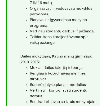
7 iki 16 metų.
Organizavau ir vadovavau mokyklos
parodoms.
Planavau ir įgyvendinau mokymo
programą.
Vertinau studentų darbus ir pažangą.
Teikiau konsultacijas tėvams apie
vaikų pažangą.
Dailės mokytojas, Kauno menų gimnazija,
2010-2015:
Mokiau dailės istoriją ir teoriją.
Rengiau ir koordinavau menines
dirbtuves.
Sudarė dalyko planą ir modulius.
Vertinau ir kontroliavau studentų
darbus.
Bendradarbiavau su kitais mokytojais