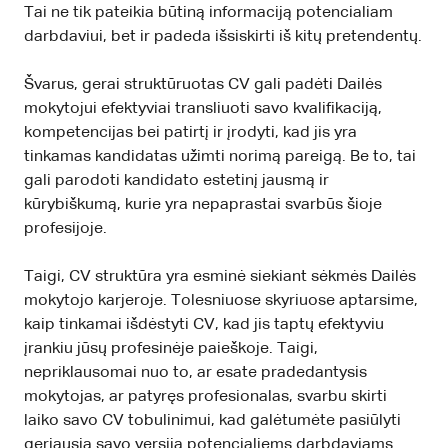
Tai ne tik pateikia būtiną informaciją potencialiam
darbdaviui, bet ir padeda išsiskirti iš kitų pretendentų.
Švarus, gerai struktūruotas CV gali padėti Dailės
mokytojui efektyviai transliuoti savo kvalifikaciją,
kompetencijas bei patirtį ir įrodyti, kad jis yra
tinkamas kandidatas užimti norimą pareigą. Be to, tai
gali parodoti kandidato estetinį jausmą ir
kūrybiškumą, kurie yra nepaprastai svarbūs šioje
profesijoje.
Taigi, CV struktūra yra esminė siekiant sėkmės Dailės
mokytojo karjeroje. Tolesniuose skyriuose aptarsime,
kaip tinkamai išdėstyti CV, kad jis taptų efektyviu
įrankiu jūsų profesinėje paieškoje. Taigi,
nepriklausomai nuo to, ar esate pradedantysis
mokytojas, ar patyręs profesionalas, svarbu skirti
laiko savo CV tobulinimui, kad galėtumėte pasiūlyti
geriausią savo versiją potencialiems darbdaviams.