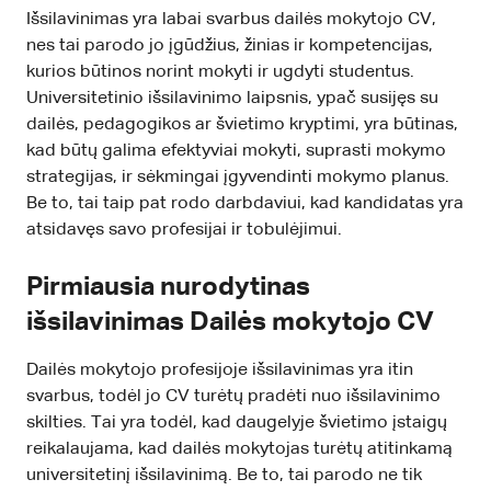
Išsilavinimas yra labai svarbus dailės mokytojo CV,
nes tai parodo jo įgūdžius, žinias ir kompetencijas,
kurios būtinos norint mokyti ir ugdyti studentus.
Universitetinio išsilavinimo laipsnis, ypač susijęs su
dailės, pedagogikos ar švietimo kryptimi, yra būtinas,
kad būtų galima efektyviai mokyti, suprasti mokymo
strategijas, ir sėkmingai įgyvendinti mokymo planus.
Be to, tai taip pat rodo darbdaviui, kad kandidatas yra
atsidavęs savo profesijai ir tobulėjimui.
Pirmiausia nurodytinas
išsilavinimas Dailės mokytojo CV
Dailės mokytojo profesijoje išsilavinimas yra itin
svarbus, todėl jo CV turėtų pradėti nuo išsilavinimo
skilties. Tai yra todėl, kad daugelyje švietimo įstaigų
reikalaujama, kad dailės mokytojas turėtų atitinkamą
universitetinį išsilavinimą. Be to, tai parodo ne tik