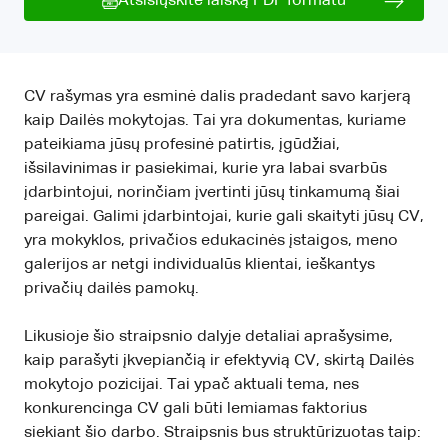
Atsisiųskite laišką PDF formatu
CV rašymas yra esminė dalis pradedant savo karjerą
kaip Dailės mokytojas. Tai yra dokumentas, kuriame
pateikiama jūsų profesinė patirtis, įgūdžiai,
išsilavinimas ir pasiekimai, kurie yra labai svarbūs
įdarbintojui, norinčiam įvertinti jūsų tinkamumą šiai
pareigai. Galimi įdarbintojai, kurie gali skaityti jūsų CV,
yra mokyklos, privačios edukacinės įstaigos, meno
galerijos ar netgi individualūs klientai, ieškantys
privačių dailės pamokų.
Likusioje šio straipsnio dalyje detaliai aprašysime,
kaip parašyti įkvepiančią ir efektyvią CV, skirtą Dailės
mokytojo pozicijai. Tai ypač aktuali tema, nes
konkurencinga CV gali būti lemiamas faktorius
siekiant šio darbo. Straipsnis bus struktūrizuotas taip: