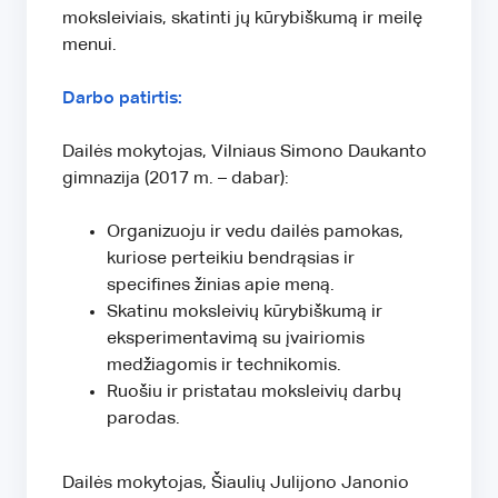
moksleiviais, skatinti jų kūrybiškumą ir meilę
menui.
Darbo patirtis:
Dailės mokytojas, Vilniaus Simono Daukanto
gimnazija (2017 m. – dabar):
Organizuoju ir vedu dailės pamokas,
kuriose perteikiu bendrąsias ir
specifines žinias apie meną.
Skatinu moksleivių kūrybiškumą ir
eksperimentavimą su įvairiomis
medžiagomis ir technikomis.
Ruošiu ir pristatau moksleivių darbų
parodas.
Dailės mokytojas, Šiaulių Julijono Janonio