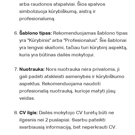
arba raudonos atspalviai. Šios spalvos
simbolizuoja kūrybiškumą, aistrą ir
profesionalumą.
Šablono tipas:
Rekomenduojamas šablono tipas
yra "Kūrybinis" arba "Profesionalus". Šie šablonai
yra lengvai skaitomi, tačiau turi kūrybinį aspektą,
kuris yra būtinas dailės mokytojui.
Nuotrauka:
Nors nuotrauka nėra privaloma, ji
gali padėti atskleisti asmenybės ir kūrybiškumo
aspektus. Rekomenduojama naudoti
profesionalią nuotrauką, kurioje matyti jūsų
veidas.
CV ilgis:
Dailės mokytojo CV turėtų būti ne
ilgesnis nei 2 puslapiai. Svarbu pateikti
svarbiausią informaciją, bet neperkrauti CV.