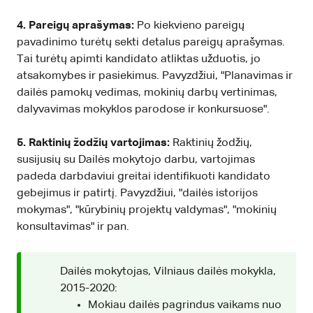
4. Pareigų aprašymas:
Po kiekvieno pareigų
pavadinimo turėtų sekti detalus pareigų aprašymas.
Tai turėtų apimti kandidato atliktas užduotis, jo
atsakomybes ir pasiekimus. Pavyzdžiui, "Planavimas ir
dailės pamokų vedimas, mokinių darbų vertinimas,
dalyvavimas mokyklos parodose ir konkursuose".
5. Raktinių žodžių vartojimas:
Raktinių žodžių,
susijusių su Dailės mokytojo darbu, vartojimas
padeda darbdaviui greitai identifikuoti kandidato
gebejimus ir patirtį. Pavyzdžiui, "dailės istorijos
mokymas", "kūrybinių projektų valdymas", "mokinių
konsultavimas" ir pan.
Dailės mokytojas, Vilniaus dailės mokykla,
2015-2020:
Mokiau dailės pagrindus vaikams nuo