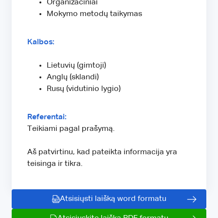
Organizaciniai
Mokymo metodų taikymas
Kalbos:
Lietuvių (gimtoji)
Anglų (sklandi)
Rusų (vidutinio lygio)
Referentai:
Teikiami pagal prašymą.
Aš patvirtinu, kad pateikta informacija yra
teisinga ir tikra.
Atsisiųsti laišką word formatu