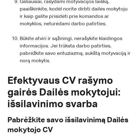
Galiausiai, rašydami motyvacijos laišką,
paaiškinkite, kodėl norite dirbti dailės mokytoju
ir kaip galite prisidėti prie komandos ar
mokyklos, neturėdami darbo patirties.
Būkite atviri ir sąžiningi, nerašykite klaidingos
informacijos. Jei trūksta darbo patirties,
pabrėžkite savo entuziazmą, aukštą motyvaciją ir
norą mokytis.
Efektyvaus CV rašymo
gairės Dailės mokytojui:
išsilavinimo svarba
Pabrėžkite savo išsilavinimą Dailės
mokytojo CV