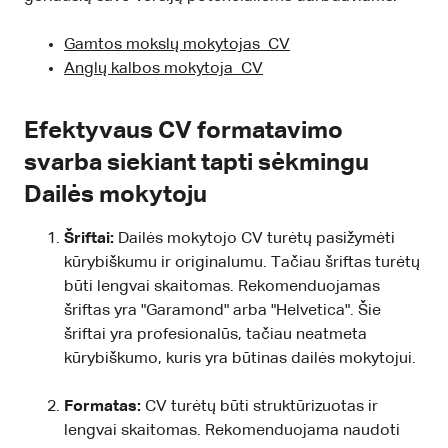
Gamtos mokslų mokytojas CV
Anglų kalbos mokytoja CV
Efektyvaus CV formatavimo
svarba siekiant tapti sėkmingu
Dailės mokytoju
Šriftai:
Dailės mokytojo CV turėtų pasižymėti
kūrybiškumu ir originalumu. Tačiau šriftas turėtų
būti lengvai skaitomas. Rekomenduojamas
šriftas yra "Garamond" arba "Helvetica". Šie
šriftai yra profesionalūs, tačiau neatmeta
kūrybiškumo, kuris yra būtinas dailės mokytojui.
Formatas:
CV turėtų būti struktūrizuotas ir
lengvai skaitomas. Rekomenduojama naudoti