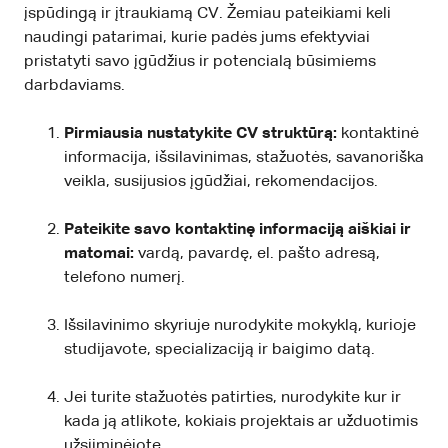
įspūdingą ir įtraukiamą CV. Žemiau pateikiami keli
naudingi patarimai, kurie padės jums efektyviai
pristatyti savo įgūdžius ir potencialą būsimiems
darbdaviams.
Pirmiausia nustatykite CV struktūrą:
kontaktinė
informacija, išsilavinimas, stažuotės, savanoriška
veikla, susijusios įgūdžiai, rekomendacijos.
Pateikite savo kontaktinę informaciją aiškiai ir
matomai:
vardą, pavardę, el. pašto adresą,
telefono numerį.
Išsilavinimo skyriuje nurodykite mokyklą, kurioje
studijavote, specializaciją ir baigimo datą.
Jei turite stažuotės patirties, nurodykite kur ir
kada ją atlikote, kokiais projektais ar užduotimis
užsiiminėjote.