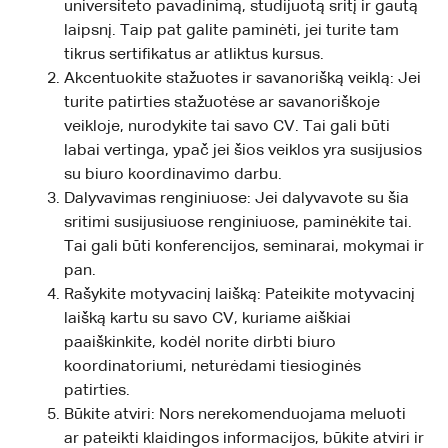
universiteto pavadinimą, studijuotą sritį ir gautą
laipsnį. Taip pat galite paminėti, jei turite tam
tikrus sertifikatus ar atliktus kursus.
Akcentuokite stažuotes ir savanorišką veiklą: Jei
turite patirties stažuotėse ar savanoriškoje
veikloje, nurodykite tai savo CV. Tai gali būti
labai vertinga, ypač jei šios veiklos yra susijusios
su biuro koordinavimo darbu.
Dalyvavimas renginiuose: Jei dalyvavote su šia
sritimi susijusiuose renginiuose, paminėkite tai.
Tai gali būti konferencijos, seminarai, mokymai ir
pan.
Rašykite motyvacinį laišką: Pateikite motyvacinį
laišką kartu su savo CV, kuriame aiškiai
paaiškinkite, kodėl norite dirbti biuro
koordinatoriumi, neturėdami tiesioginės
patirties.
Būkite atviri: Nors nerekomenduojama meluoti
ar pateikti klaidingos informacijos, būkite atviri ir