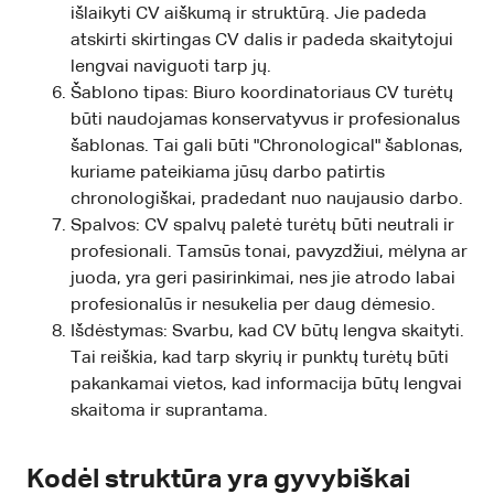
išlaikyti CV aiškumą ir struktūrą. Jie padeda
atskirti skirtingas CV dalis ir padeda skaitytojui
lengvai naviguoti tarp jų.
Šablono tipas: Biuro koordinatoriaus CV turėtų
būti naudojamas konservatyvus ir profesionalus
šablonas. Tai gali būti "Chronological" šablonas,
kuriame pateikiama jūsų darbo patirtis
chronologiškai, pradedant nuo naujausio darbo.
Spalvos: CV spalvų paletė turėtų būti neutrali ir
profesionali. Tamsūs tonai, pavyzdžiui, mėlyna ar
juoda, yra geri pasirinkimai, nes jie atrodo labai
profesionalūs ir nesukelia per daug dėmesio.
Išdėstymas: Svarbu, kad CV būtų lengva skaityti.
Tai reiškia, kad tarp skyrių ir punktų turėtų būti
pakankamai vietos, kad informacija būtų lengvai
skaitoma ir suprantama.
Kodėl struktūra yra gyvybiškai