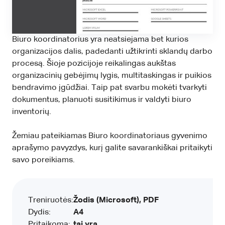
Biuro koordinatorius yra neatsiejama bet kurios
organizacijos dalis, padedanti užtikrinti sklandų darbo
procesą. Šioje pozicijoje reikalingas aukštas
organizacinių gebėjimų lygis, multitaskingas ir puikios
bendravimo įgūdžiai. Taip pat svarbu mokėti tvarkyti
dokumentus, planuoti susitikimus ir valdyti biuro
inventorių.
Žemiau pateikiamas Biuro koordinatoriaus gyvenimo
aprašymo pavyzdys, kurį galite savarankiškai pritaikyti
savo poreikiams.
Treniruotės:
Žodis (Microsoft), PDF
Dydis:
A4
Pritaikoma:
tai yra