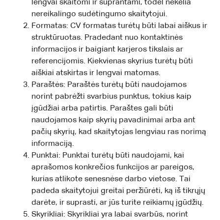
lengvai skaitomi ir suprantami, todėl nekelia
nereikalingo sudėtingumo skaitytojui.
Formatas: CV formatas turėtų būti labai aiškus ir
struktūruotas. Pradedant nuo kontaktinės
informacijos ir baigiant karjeros tikslais ar
referencijomis. Kiekvienas skyrius turėtų būti
aiškiai atskirtas ir lengvai matomas.
Paraštės: Paraštės turėtų būti naudojamos
norint pabrėžti svarbius punktus, tokius kaip
įgūdžiai arba patirtis. Paraštes gali būti
naudojamos kaip skyrių pavadinimai arba ant
pačių skyrių, kad skaitytojas lengviau ras norimą
informaciją.
Punktai: Punktai turėtų būti naudojami, kai
aprašomos konkrečios funkcijos ar pareigos,
kurias atlikote senesnėse darbo vietose. Tai
padeda skaitytojui greitai peržiūrėti, ką iš tikrųjų
darėte, ir suprasti, ar jūs turite reikiamų įgūdžių.
Skyrikliai: Skyrikliai yra labai svarbūs, norint