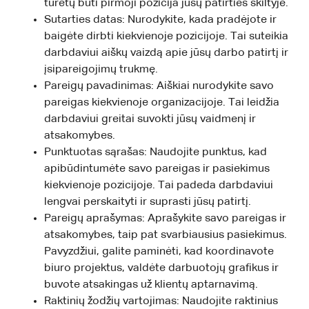
turėtų būti pirmoji pozicija jūsų patirties skiltyje.
Sutarties datas: Nurodykite, kada pradėjote ir
baigėte dirbti kiekvienoje pozicijoje. Tai suteikia
darbdaviui aiškų vaizdą apie jūsų darbo patirtį ir
įsipareigojimų trukmę.
Pareigų pavadinimas: Aiškiai nurodykite savo
pareigas kiekvienoje organizacijoje. Tai leidžia
darbdaviui greitai suvokti jūsų vaidmenį ir
atsakomybes.
Punktuotas sąrašas: Naudojite punktus, kad
apibūdintumėte savo pareigas ir pasiekimus
kiekvienoje pozicijoje. Tai padeda darbdaviui
lengvai perskaityti ir suprasti jūsų patirtį.
Pareigų aprašymas: Aprašykite savo pareigas ir
atsakomybes, taip pat svarbiausius pasiekimus.
Pavyzdžiui, galite paminėti, kad koordinavote
biuro projektus, valdėte darbuotojų grafikus ir
buvote atsakingas už klientų aptarnavimą.
Raktinių žodžių vartojimas: Naudojite raktinius