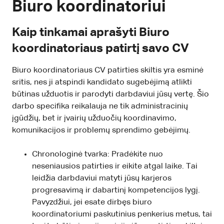
Biuro koordinatoriui
Kaip tinkamai aprašyti Biuro
koordinatoriaus patirtį savo CV
Biuro koordinatoriaus CV patirties skiltis yra esminė
sritis, nes ji atspindi kandidato sugebėjimą atlikti
būtinas užduotis ir parodyti darbdaviui jūsų vertę. Šio
darbo specifika reikalauja ne tik administracinių
įgūdžių, bet ir įvairių užduočių koordinavimo,
komunikacijos ir problemų sprendimo gebėjimų.
Chronologinė tvarka: Pradėkite nuo
neseniausios patirties ir eikite atgal laike. Tai
leidžia darbdaviui matyti jūsų karjeros
progresavimą ir dabartinį kompetencijos lygį.
Pavyzdžiui, jei esate dirbęs biuro
koordinatoriumi paskutinius penkerius metus, tai