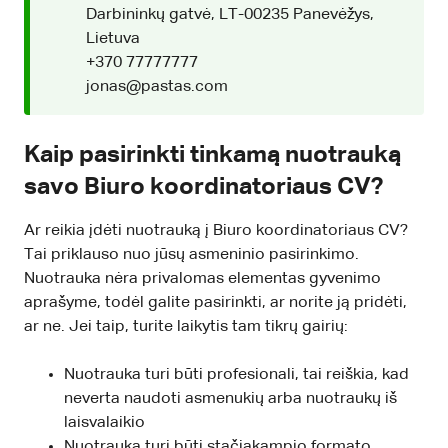
Darbininkų gatvė, LT-00235 Panevėžys,
Lietuva
+370 77777777
jonas@pastas.com
Kaip pasirinkti tinkamą nuotrauką
savo Biuro koordinatoriaus CV?
Ar reikia įdėti nuotrauką į Biuro koordinatoriaus CV?
Tai priklauso nuo jūsų asmeninio pasirinkimo.
Nuotrauka nėra privalomas elementas gyvenimo
aprašyme, todėl galite pasirinkti, ar norite ją pridėti,
ar ne. Jei taip, turite laikytis tam tikrų gairių:
Nuotrauka turi būti profesionali, tai reiškia, kad
neverta naudoti asmenukių arba nuotraukų iš
laisvalaikio
Nuotrauka turi būti stačiakampio formato