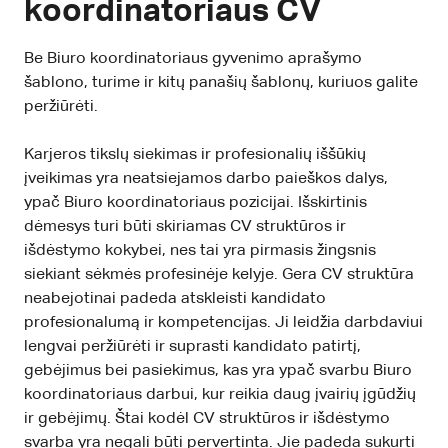
koordinatoriaus CV
Be Biuro koordinatoriaus gyvenimo aprašymo
šablono, turime ir kitų panašių šablonų, kuriuos galite
peržiūrėti.
Karjeros tikslų siekimas ir profesionalių iššūkių
įveikimas yra neatsiejamos darbo paieškos dalys,
ypač Biuro koordinatoriaus pozicijai. Išskirtinis
dėmesys turi būti skiriamas CV struktūros ir
išdėstymo kokybei, nes tai yra pirmasis žingsnis
siekiant sėkmės profesinėje kelyje. Gera CV struktūra
neabejotinai padeda atskleisti kandidato
profesionalumą ir kompetencijas. Ji leidžia darbdaviui
lengvai peržiūrėti ir suprasti kandidato patirtį,
gebėjimus bei pasiekimus, kas yra ypač svarbu Biuro
koordinatoriaus darbui, kur reikia daug įvairių įgūdžių
ir gebėjimų. Štai kodėl CV struktūros ir išdėstymo
svarba yra negali būti pervertinta. Jie padeda sukurti