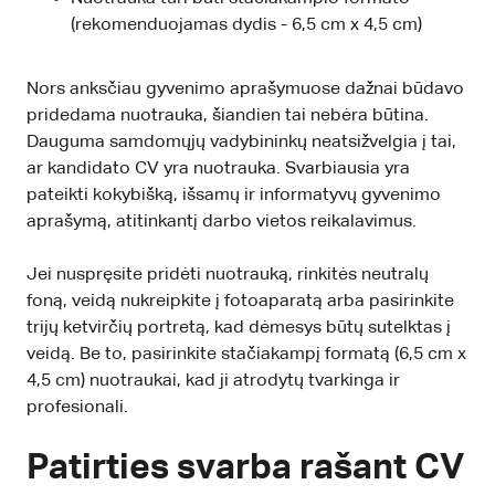
(rekomenduojamas dydis - 6,5 cm x 4,5 cm)
Nors anksčiau gyvenimo aprašymuose dažnai būdavo
pridedama nuotrauka, šiandien tai nebėra būtina.
Dauguma samdomųjų vadybininkų neatsižvelgia į tai,
ar kandidato CV yra nuotrauka. Svarbiausia yra
pateikti kokybišką, išsamų ir informatyvų gyvenimo
aprašymą, atitinkantį darbo vietos reikalavimus.
Jei nuspręsite pridėti nuotrauką, rinkitės neutralų
foną, veidą nukreipkite į fotoaparatą arba pasirinkite
trijų ketvirčių portretą, kad dėmesys būtų sutelktas į
veidą. Be to, pasirinkite stačiakampį formatą (6,5 cm x
4,5 cm) nuotraukai, kad ji atrodytų tvarkinga ir
profesionali.
Patirties svarba rašant CV