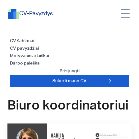
CV-Pavyzdys
CV šablono
CV šablonai
CV pavyzdžiai
naudojimas ir
Motyvaciniai laiškai
Darbo paieška
efektyvaus CV
Prisijungti
Sukurti mano CV
rašymo patarimai
Biuro koordinatoriui