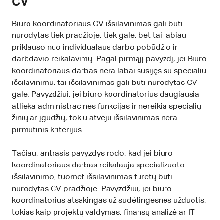
CV
Biuro koordinatoriaus CV išsilavinimas gali būti
nurodytas tiek pradžioje, tiek gale, bet tai labiau
priklauso nuo individualaus darbo pobūdžio ir
darbdavio reikalavimų. Pagal pirmąjį pavyzdį, jei Biuro
koordinatoriaus darbas nėra labai susijęs su specialiu
išsilavinimu, tai išsilavinimas gali būti nurodytas CV
gale. Pavyzdžiui, jei biuro koordinatorius daugiausia
atlieka administracines funkcijas ir nereikia specialių
žinių ar įgūdžių, tokiu atveju išsilavinimas nėra
pirmutinis kriterijus.
Tačiau, antrasis pavyzdys rodo, kad jei biuro
koordinatoriaus darbas reikalauja specializuoto
išsilavinimo, tuomet išsilavinimas turėtų būti
nurodytas CV pradžioje. Pavyzdžiui, jei biuro
koordinatorius atsakingas už sudėtingesnes užduotis,
tokias kaip projektų valdymas, finansų analizė ar IT