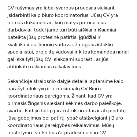
CV rašymas yra labai svarbus procesas siekiant
įsidarbinti kaip biuro koordinatorius. Jūsų CV yra
pirmas dokumentas, kurį matys potencialūs
darbdaviai, todėl jame turi būti aiškiai ir išsamiai
pateikta jūsų profesinė patirtis, įgūdžiai ir
kvalifikacijos. Įmonių vadovai, žmogaus išteklių
specialistai, projektų vadovai ir kitos komandos nariai
gali skaityti jūsų CV, siekdami suprasti, ar jūs
atitinkate reikiamus reikalavimus.
Sekančioje straipsnio dalyje detaliai aptarsime kaip
parašyti efektyvų ir profesionalų CV Biuro
koordinatoriaus pareigoms. Žinant, kad CV yra
pirmasis žingsnis siekiant sėkmės darbo paieškoje,
svarbu, kad jis būtų gerai struktūruotas ir atspindėtų
jūsų gebejimus bei patirtį, ypač atsižvelgiant į Biuro
koordinatoriaus pareigybės reikalavimus. Mūsų
pristatymo tvarka bus ši: pradėsime nuo CV