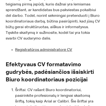
teigiamą pirmą įspūdį, kuris dažnai yra lemiamas
sprendžiant, ar kandidatas bus pakviestas pokalbiui
dėl darbo. Todėl, norint sėkmingai pretenduoti į Biuro
koordinatoriaus darbą, būtina pasirūpinti, kad jūsų CV
būtų gerai struktūruotas, aiškus ir informatyvus.
Tęskite skaitymą ir sužinosite, kodėl tai yra tokia
svarbi CV sudarymo dalis.
Registratūros administratorė CV
Efektyvaus CV formatavimo
gudrybės, padėsiančios išsiskirti
Biuro koordinatoriaus pozicijai
Šriftai: CV rašant Biuro koordinatoriui,
pasirinkite profesionalų ir lengvai skaitomą
šriftą, tokią kaip Arial ar Calibri. Šie šriftai yra