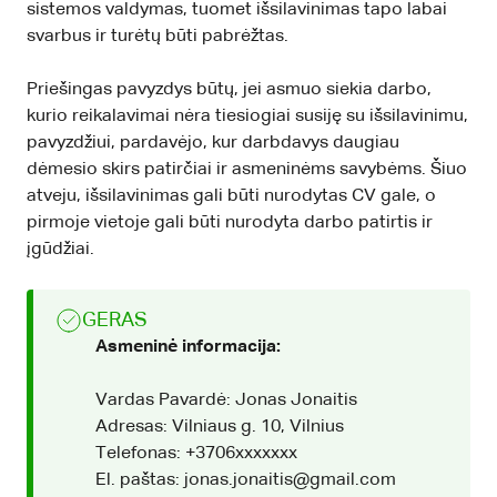
sistemos valdymas, tuomet išsilavinimas tapo labai
svarbus ir turėtų būti pabrėžtas.
Priešingas pavyzdys būtų, jei asmuo siekia darbo,
kurio reikalavimai nėra tiesiogiai susiję su išsilavinimu,
pavyzdžiui, pardavėjo, kur darbdavys daugiau
dėmesio skirs patirčiai ir asmeninėms savybėms. Šiuo
atveju, išsilavinimas gali būti nurodytas CV gale, o
pirmoje vietoje gali būti nurodyta darbo patirtis ir
įgūdžiai.
GERAS
Asmeninė informacija:
Vardas Pavardė: Jonas Jonaitis
Adresas: Vilniaus g. 10, Vilnius
Telefonas: +3706xxxxxxx
El. paštas: jonas.jonaitis@gmail.com