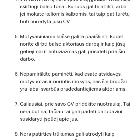
skirtingi balso tonai, kuriuos galite atlikti, arba
jei mokate keliomis kalbomis, tai taip pat turėtų
būti nurodyta jūsų CV.
Motyvaciniame laiške galite paaiškinti, kodėl
norite dirbti balso aktoriaus darbą ir kaip jūsų
gebėjimai ir entuziazmas gali prisidėti prie šio
darbo.
Nepamirškite paminėti, kad esate atsidavęs,
motyvuotas ir norintis mokytis, nes šie bruožai
yra labai svarbūs pradedantiejiems aktoriams.
Galiausiai, prie savo CV pridėkite nuotrauką. Tai
nėra būtina, tačiau tai gali padėti darbdaviui
susidaryti įspūdį apie jus.
Nors patirties trūkumas gali atrodyti kaip