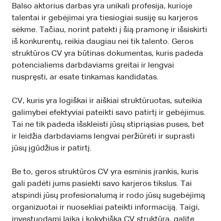
Balso aktorius darbas yra unikali profesija, kurioje
talentai ir gebėjimai yra tiesiogiai susiję su karjeros
sėkme. Tačiau, norint patekti į šią pramonę ir išsiskirti
iš konkurentų, reikia daugiau nei tik talento. Geros
struktūros CV yra būtinas dokumentas, kuris padeda
potencialiems darbdaviams greitai ir lengvai
nuspręsti, ar esate tinkamas kandidatas.
CV, kuris yra logiškai ir aiškiai struktūruotas, suteikia
galimybei efektyviai pateikti savo patirtį ir gebėjimus.
Tai ne tik padeda išskleisti jūsų stipriąsias puses, bet
ir leidžia darbdaviams lengvai peržiūrėti ir suprasti
jūsų įgūdžius ir patirtį.
Be to, geros struktūros CV yra esminis įrankis, kuris
gali padėti jums pasiekti savo karjeros tikslus. Tai
atspindi jūsų profesionalumą ir rodo jūsų sugebėjimą
organizuotai ir nuosekliai pateikti informaciją. Taigi,
investuodami laiką į kokybišką CV struktūrą, galite