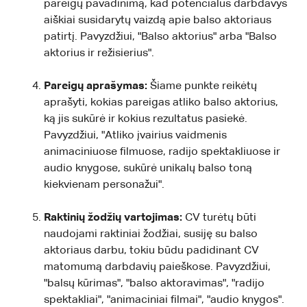
pareigų pavadinimą, kad potencialus darbdavys
aiškiai susidarytų vaizdą apie balso aktoriaus
patirtį. Pavyzdžiui, "Balso aktorius" arba "Balso
aktorius ir režisierius".
Pareigų aprašymas:
Šiame punkte reikėtų
aprašyti, kokias pareigas atliko balso aktorius,
ką jis sukūrė ir kokius rezultatus pasiekė.
Pavyzdžiui, "Atliko įvairius vaidmenis
animaciniuose filmuose, radijo spektakliuose ir
audio knygose, sukūrė unikalų balso toną
kiekvienam personažui".
Raktinių žodžių vartojimas:
CV turėtų būti
naudojami raktiniai žodžiai, susiję su balso
aktoriaus darbu, tokiu būdu padidinant CV
matomumą darbdavių paieškose. Pavyzdžiui,
"balsų kūrimas", "balso aktoravimas", "radijo
spektakliai", "animaciniai filmai", "audio knygos".