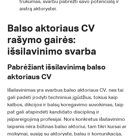
trūkumas, svarbu pabrėžti savo potencialą ir
aistrą aktorystei.
Balso aktoriaus CV
rašymo gairės:
išsilavinimo svarba
Pabrėžiant išsilavinimą balso
aktoriaus CV
Išsilavinimas yra svarbus balso aktoriaus CV, nes tai
gali padėti įrodyti techninius įgūdžius, tokius kaip
kalbos, dikcijos ir balsų koregavimo suvokimas, taip
pat gali atspindėti kandidato discipliną ir
įsipareigojimą profesijai. Nors konkretus išsilavinimo
laipsnis nėra būtinas balso aktoriui, tam tikri kursai ar
mokymai, susiję su aktoryste, balsu ir komunikacija,