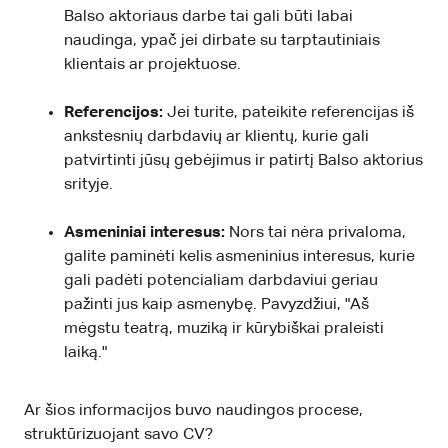
Balso aktoriaus darbe tai gali būti labai
naudinga, ypač jei dirbate su tarptautiniais
klientais ar projektuose.
Referencijos:
Jei turite, pateikite referencijas iš
ankstesnių darbdavių ar klientų, kurie gali
patvirtinti jūsų gebėjimus ir patirtį Balso aktorius
srityje.
Asmeniniai interesus:
Nors tai nėra privaloma,
galite paminėti kelis asmeninius interesus, kurie
gali padėti potencialiam darbdaviui geriau
pažinti jus kaip asmenybę. Pavyzdžiui, "Aš
mėgstu teatrą, muziką ir kūrybiškai praleisti
laiką."
Ar šios informacijos buvo naudingos procese,
struktūrizuojant savo CV?