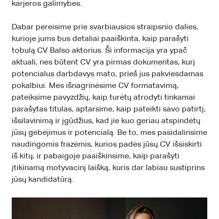
karjeros galimybes.
Dabar pereisime prie svarbiausios straipsnio dalies,
kurioje jums bus detaliai paaiškinta, kaip parašyti
tobulą CV Balso aktorius. Ši informacija yra ypač
aktuali, nes būtent CV yra pirmas dokumentas, kurį
potencialus darbdavys mato, prieš jus pakviesdamas
pokalbiui. Mes išnagrinėsime CV formatavimą,
pateiksime pavyzdžių, kaip turėtų atrodyti tinkamai
parašytas titulas, aptarsime, kaip pateikti savo patirtį,
išsilavinimą ir įgūdžius, kad jie kuo geriau atspindėtų
jūsų gebėjimus ir potencialą. Be to, mes pasidalinsime
naudingomis frazėmis, kurios padės jūsų CV išsiskirti
iš kitų, ir pabaigoje paaiškinsime, kaip parašyti
įtikinamą motyvacinį laišką, kuris dar labiau sustiprins
jūsų kandidatūrą.