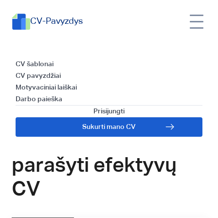
CV-Pavyzdys
CV šablono
CV šablonai
CV pavyzdžiai
naudojimas ir
Motyvaciniai laiškai
Darbo paieška
patarimai balsų
Prisijungti
Sukurti mano CV
aktoriams, kaip
parašyti efektyvų
CV