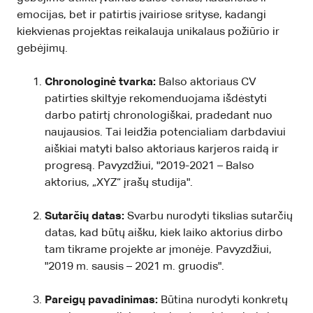
emocijas, bet ir patirtis įvairiose srityse, kadangi
kiekvienas projektas reikalauja unikalaus požiūrio ir
gebėjimų.
Chronologinė tvarka:
Balso aktoriaus CV
patirties skiltyje rekomenduojama išdėstyti
darbo patirtį chronologiškai, pradedant nuo
naujausios. Tai leidžia potencialiam darbdaviui
aiškiai matyti balso aktoriaus karjeros raidą ir
progresą. Pavyzdžiui, "2019-2021 – Balso
aktorius, „XYZ“ įrašų studija".
Sutarčių datas:
Svarbu nurodyti tikslias sutarčių
datas, kad būtų aišku, kiek laiko aktorius dirbo
tam tikrame projekte ar įmonėje. Pavyzdžiui,
"2019 m. sausis – 2021 m. gruodis".
Pareigų pavadinimas:
Būtina nurodyti konkretų