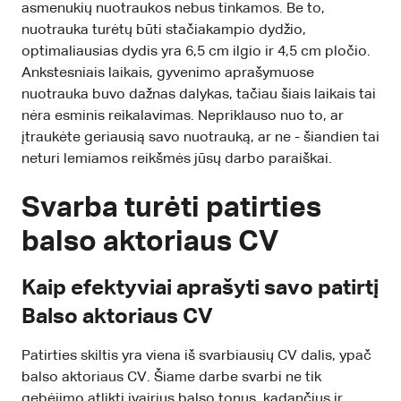
asmenukių nuotraukos nebus tinkamos. Be to,
nuotrauka turėtų būti stačiakampio dydžio,
optimaliausias dydis yra 6,5 cm ilgio ir 4,5 cm pločio.
Ankstesniais laikais, gyvenimo aprašymuose
nuotrauka buvo dažnas dalykas, tačiau šiais laikais tai
nėra esminis reikalavimas. Nepriklauso nuo to, ar
įtraukėte geriausią savo nuotrauką, ar ne - šiandien tai
neturi lemiamos reikšmės jūsų darbo paraiškai.
Svarba turėti patirties
balso aktoriaus CV
Kaip efektyviai aprašyti savo patirtį
Balso aktoriaus CV
Patirties skiltis yra viena iš svarbiausių CV dalis, ypač
balso aktoriaus CV. Šiame darbe svarbi ne tik
gebėjimo atlikti įvairius balso tonus, kadančius ir