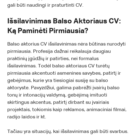
gali būti naudingi ir praturtinti CV.
Išsilavinimas Balso Aktoriaus CV:
Ką Paminėti Pirmiausia?
Balso aktorius CV išsilavinimas nėra būtinas nurodyti
pirmiausia. Profesija dažnai reikalauja daugiau
praktinių įgūdžių ir patirties, nei formalus
išsilavinimas. Todėl balso aktoriaus CV turėtų
pirmiausia akcentuoti asmenines savybes, patirtį ir
gebėjimus, kurie yra tiesiogiai susiję su balso
aktoryste. Pavyzdžiui, galima pabrėžti įvairių balso
tonų ir intonacijų valdymą, gebėjimą imituoti
skirtingus akcentus, patirtį dirbant su įvairiais
projektais, tokiomis kaip reklamos, animaciniai filmai,
radijo laidos ir kt.
Tačiau yra situacijų, kai išsilavinimas gali būti svarbus.