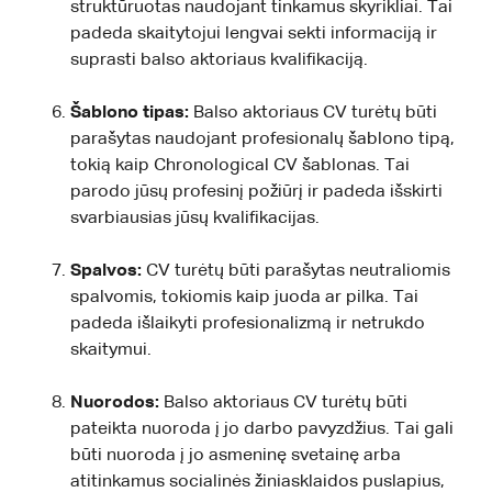
struktūruotas naudojant tinkamus skyrikliai. Tai
padeda skaitytojui lengvai sekti informaciją ir
suprasti balso aktoriaus kvalifikaciją.
Šablono tipas:
Balso aktoriaus CV turėtų būti
parašytas naudojant profesionalų šablono tipą,
tokią kaip Chronological CV šablonas. Tai
parodo jūsų profesinį požiūrį ir padeda išskirti
svarbiausias jūsų kvalifikacijas.
Spalvos:
CV turėtų būti parašytas neutraliomis
spalvomis, tokiomis kaip juoda ar pilka. Tai
padeda išlaikyti profesionalizmą ir netrukdo
skaitymui.
Nuorodos:
Balso aktoriaus CV turėtų būti
pateikta nuoroda į jo darbo pavyzdžius. Tai gali
būti nuoroda į jo asmeninę svetainę arba
atitinkamus socialinės žiniasklaidos puslapius,