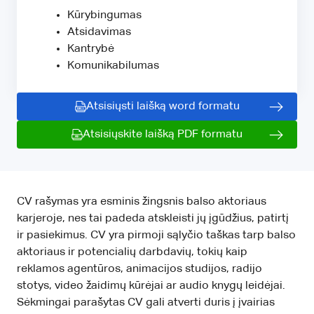
Kūrybingumas
Atsidavimas
Kantrybė
Komunikabilumas
Atsisiųsti laišką word formatu
Atsisiųskite laišką PDF formatu
CV rašymas yra esminis žingsnis balso aktoriaus
karjeroje, nes tai padeda atskleisti jų įgūdžius, patirtį
ir pasiekimus. CV yra pirmoji sąlyčio taškas tarp balso
aktoriaus ir potencialių darbdavių, tokių kaip
reklamos agentūros, animacijos studijos, radijo
stotys, video žaidimų kūrėjai ar audio knygų leidėjai.
Sėkmingai parašytas CV gali atverti duris į įvairias