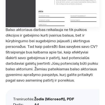
Balso aktoriaus darbas reikalauja ne tik puikios
dikcijos ir gebėjimo kurti įvairius balsus, bet ir
kūrybingumo bei sugebėjimo įsijausti į skirtingus
personažus. Tad kaip pabrėžti šias savybes savo CV?
Straipsnyje bus kalbama apie tai, kaip efektyviai
išskirti savo gebėjimus ir patirtį, kad potencialūs
darbdaviai galėtų įvertinti Jūsų potencialą būti puikiu
balso aktoriumi. Žemiau pateikiamas balso aktoriaus
gyvenimo aprašymo pavyzdys, kurį galite pritaikyti
pagal savo asmeninę patirtį ir poreikius.
Treniruotės:
Žodis (Microsoft), PDF
Dydis:
A4