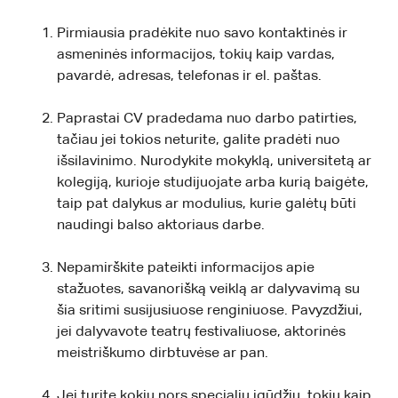
Pirmiausia pradėkite nuo savo kontaktinės ir
asmeninės informacijos, tokių kaip vardas,
pavardė, adresas, telefonas ir el. paštas.
Paprastai CV pradedama nuo darbo patirties,
tačiau jei tokios neturite, galite pradėti nuo
išsilavinimo. Nurodykite mokyklą, universitetą ar
kolegiją, kurioje studijuojate arba kurią baigėte,
taip pat dalykus ar modulius, kurie galėtų būti
naudingi balso aktoriaus darbe.
Nepamirškite pateikti informacijos apie
stažuotes, savanorišką veiklą ar dalyvavimą su
šia sritimi susijusiuose renginiuose. Pavyzdžiui,
jei dalyvavote teatrų festivaliuose, aktorinės
meistriškumo dirbtuvėse ar pan.
Jei turite kokių nors specialių įgūdžių, tokių kaip