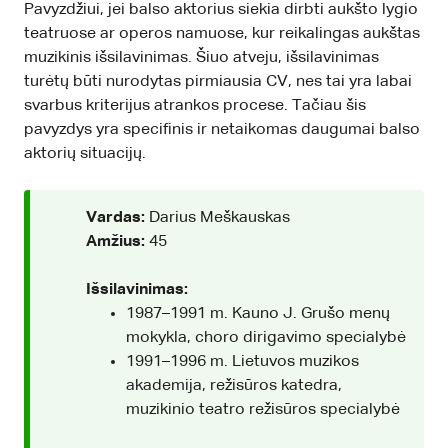
Pavyzdžiui, jei balso aktorius siekia dirbti aukšto lygio
teatruose ar operos namuose, kur reikalingas aukštas
muzikinis išsilavinimas. Šiuo atveju, išsilavinimas
turėtų būti nurodytas pirmiausia CV, nes tai yra labai
svarbus kriterijus atrankos procese. Tačiau šis
pavyzdys yra specifinis ir netaikomas daugumai balso
aktorių situacijų.
Vardas:
Darius Meškauskas
Amžius:
45
Išsilavinimas:
1987–1991 m. Kauno J. Grušo menų
mokykla, choro dirigavimo specialybė
1991–1996 m. Lietuvos muzikos
akademija, režisūros katedra,
muzikinio teatro režisūros specialybė