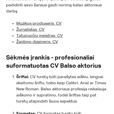
padidinti savo šansus gauti norimą balso aktoriaus
darbą.
Muzikos prodiuseris CV
Žurnalistas CV
Tatuiruočių meistras CV
Žaidimo dizaineris CV
Sėkmės įrankis - profesionaliai
suformatuotas CV Balso aktorius
Šriftai:
CV turėtų būti parašytas aiškiu, lengvai
skaitomu šriftu, tokio kaip Calibri, Arial ar Times
New Roman. Balso aktoriaus profesija reikalauja
aiškumo ir supratimo, todėl šriftas taip pat
turėtų atspindėti šiuos aspektus.
Formatas:
CV formatas turėtų būti