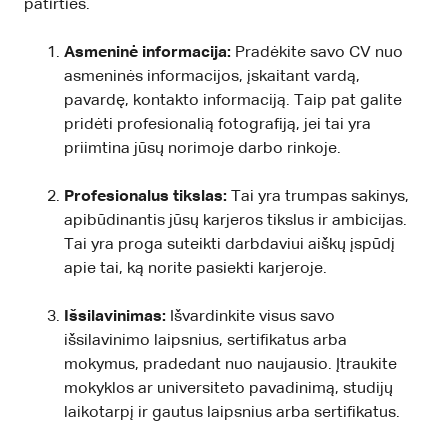
patirties.
Asmeninė informacija:
Pradėkite savo CV nuo
asmeninės informacijos, įskaitant vardą,
pavardę, kontakto informaciją. Taip pat galite
pridėti profesionalią fotografiją, jei tai yra
priimtina jūsų norimoje darbo rinkoje.
Profesionalus tikslas:
Tai yra trumpas sakinys,
apibūdinantis jūsų karjeros tikslus ir ambicijas.
Tai yra proga suteikti darbdaviui aiškų įspūdį
apie tai, ką norite pasiekti karjeroje.
Išsilavinimas:
Išvardinkite visus savo
išsilavinimo laipsnius, sertifikatus arba
mokymus, pradedant nuo naujausio. Įtraukite
mokyklos ar universiteto pavadinimą, studijų
laikotarpį ir gautus laipsnius arba sertifikatus.