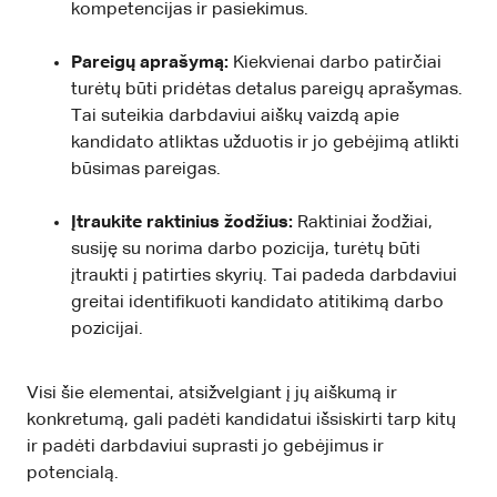
kompetencijas ir pasiekimus.
Pareigų aprašymą:
Kiekvienai darbo patirčiai
turėtų būti pridėtas detalus pareigų aprašymas.
Tai suteikia darbdaviui aiškų vaizdą apie
kandidato atliktas užduotis ir jo gebėjimą atlikti
būsimas pareigas.
Įtraukite raktinius žodžius:
Raktiniai žodžiai,
susiję su norima darbo pozicija, turėtų būti
įtraukti į patirties skyrių. Tai padeda darbdaviui
greitai identifikuoti kandidato atitikimą darbo
pozicijai.
Visi šie elementai, atsižvelgiant į jų aiškumą ir
konkretumą, gali padėti kandidatui išsiskirti tarp kitų
ir padėti darbdaviui suprasti jo gebėjimus ir
potencialą.