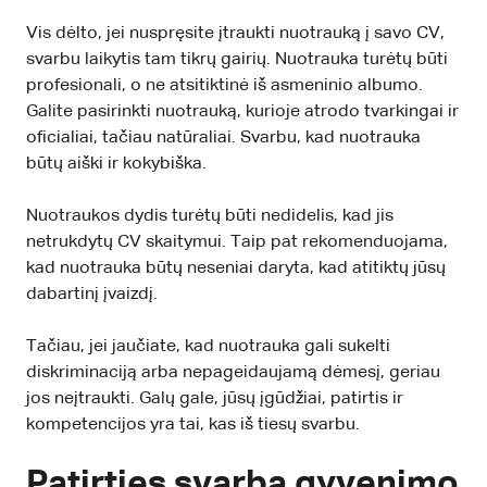
Vis dėlto, jei nuspręsite įtraukti nuotrauką į savo CV,
svarbu laikytis tam tikrų gairių. Nuotrauka turėtų būti
profesionali, o ne atsitiktinė iš asmeninio albumo.
Galite pasirinkti nuotrauką, kurioje atrodo tvarkingai ir
oficialiai, tačiau natūraliai. Svarbu, kad nuotrauka
būtų aiški ir kokybiška.
Nuotraukos dydis turėtų būti nedidelis, kad jis
netrukdytų CV skaitymui. Taip pat rekomenduojama,
kad nuotrauka būtų neseniai daryta, kad atitiktų jūsų
dabartinį įvaizdį.
Tačiau, jei jaučiate, kad nuotrauka gali sukelti
diskriminaciją arba nepageidaujamą dėmesį, geriau
jos neįtraukti. Galų gale, jūsų įgūdžiai, patirtis ir
kompetencijos yra tai, kas iš tiesų svarbu.
Patirties svarba gyvenimo