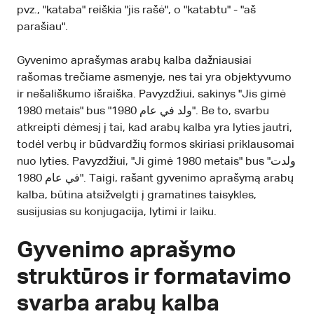
pvz., "kataba" reiškia "jis rašė", o "katabtu" - "aš
parašiau".
Gyvenimo aprašymas arabų kalba dažniausiai
rašomas trečiame asmenyje, nes tai yra objektyvumo
ir nešališkumo išraiška. Pavyzdžiui, sakinys "Jis gimė
1980 metais" bus "ولد في عام 1980". Be to, svarbu
atkreipti dėmesį į tai, kad arabų kalba yra lyties jautri,
todėl verbų ir būdvardžių formos skiriasi priklausomai
nuo lyties. Pavyzdžiui, "Ji gimė 1980 metais" bus "ولدت
في عام 1980". Taigi, rašant gyvenimo aprašymą arabų
kalba, būtina atsižvelgti į gramatines taisykles,
susijusias su konjugacija, lytimi ir laiku.
Gyvenimo aprašymo
struktūros ir formatavimo
svarba arabų kalba