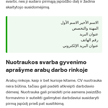
svarbi, nes ji sudaro pirmąją įspūdžio dalį ir žadina
skaitytojo susidomėjimą.
الاسم الأخير الاسم الأول
المهنة والتخصص
عنوان البريد
رقم الهاتف
عنوان البريد الإلكتروني
Nuotraukos svarba gyvenimo
aprašyme arabų darbo rinkoje
Arabų rinkoje, kaip ir bet kurioje kitame, CV nuotrauka
nėra būtina, tačiau gali padėti atkreipti darbdavio
dėmesį. Nuotrauka gali prisidėti prie asmens įvaizdžio
formavimo ir suteikti galimybei darbdaviui susidaryti
pirmą įspūdį prieš pat susitikimą.