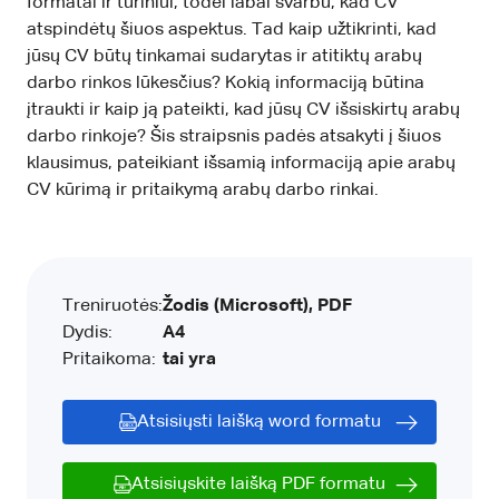
formatai ir turiniui, todėl labai svarbu, kad CV
atspindėtų šiuos aspektus. Tad kaip užtikrinti, kad
jūsų CV būtų tinkamai sudarytas ir atitiktų arabų
darbo rinkos lūkesčius? Kokią informaciją būtina
įtraukti ir kaip ją pateikti, kad jūsų CV išsiskirtų arabų
darbo rinkoje? Šis straipsnis padės atsakyti į šiuos
klausimus, pateikiant išsamią informaciją apie arabų
CV kūrimą ir pritaikymą arabų darbo rinkai.
Treniruotės:
Žodis (Microsoft), PDF
Dydis:
A4
Pritaikoma:
tai yra
Atsisiųsti laišką word formatu
Atsisiųskite laišką PDF formatu