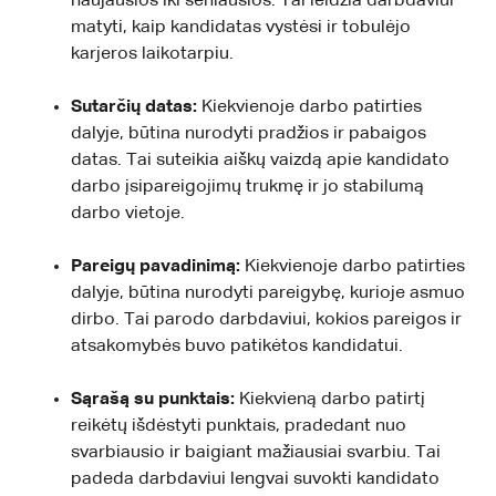
naujausios iki seniausios. Tai leidžia darbdaviui
matyti, kaip kandidatas vystėsi ir tobulėjo
karjeros laikotarpiu.
Sutarčių datas:
Kiekvienoje darbo patirties
dalyje, būtina nurodyti pradžios ir pabaigos
datas. Tai suteikia aiškų vaizdą apie kandidato
darbo įsipareigojimų trukmę ir jo stabilumą
darbo vietoje.
Pareigų pavadinimą:
Kiekvienoje darbo patirties
dalyje, būtina nurodyti pareigybę, kurioje asmuo
dirbo. Tai parodo darbdaviui, kokios pareigos ir
atsakomybės buvo patikėtos kandidatui.
Sąrašą su punktais:
Kiekvieną darbo patirtį
reikėtų išdėstyti punktais, pradedant nuo
svarbiausio ir baigiant mažiausiai svarbiu. Tai
padeda darbdaviui lengvai suvokti kandidato