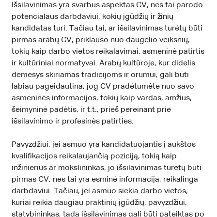
Išsilavinimas yra svarbus aspektas CV, nes tai parodo
potencialaus darbdaviui, kokių įgūdžių ir žinių
kandidatas turi. Tačiau tai, ar išsilavinimas turėtų būti
pirmas arabų CV, priklauso nuo daugelio veiksnių,
tokių kaip darbo vietos reikalavimai, asmeninė patirtis
ir kultūriniai normatyvai. Arabų kultūroje, kur didelis
dėmesys skiriamas tradicijoms ir orumui, gali būti
labiau pageidautina, jog CV pradėtumėte nuo savo
asmeninės informacijos, tokių kaip vardas, amžius,
šeimyninė padėtis, ir t.t., prieš pereinant prie
išsilavinimo ir profesinės patirties.
Pavyzdžiui, jei asmuo yra kandidatuojantis į aukštos
kvalifikacijos reikalaujančią poziciją, tokią kaip
inžinierius ar mokslininkas, jo išsilavinimas turėtų būti
pirmas CV, nes tai yra esminė informacija, reikalinga
darbdaviui. Tačiau, jei asmuo siekia darbo vietos,
kuriai reikia daugiau praktinių įgūdžių, pavyzdžiui,
statybininkas, tada išsilavinimas gali būti pateiktas po