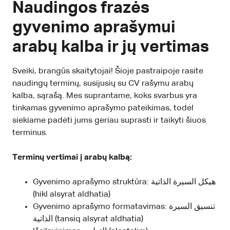
Naudingos frazės
gyvenimo aprašymui
arabų kalba ir jų vertimas
Sveiki, brangūs skaitytojai! Šioje pastraipoje rasite
naudingų terminų, susijusių su CV rašymu arabų
kalba, sąrašą. Mes suprantame, koks svarbus yra
tinkamas gyvenimo aprašymo pateikimas, todėl
siekiame padėti jums geriau suprasti ir taikyti šiuos
terminus.
Terminų vertimai į arabų kalbą:
Gyvenimo aprašymo struktūra: هيكل السيرة الذاتية
(hikl alsyrat aldhatia)
Gyvenimo aprašymo formatavimas: تنسيق السيرة
الذاتية (tansiq alsyrat aldhatia)