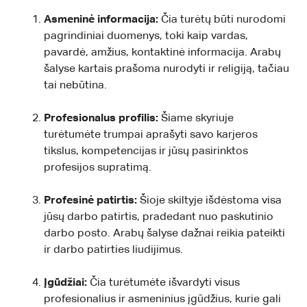
Asmeninė informacija:
Čia turėtų būti nurodomi
pagrindiniai duomenys, toki kaip vardas,
pavardė, amžius, kontaktinė informacija. Arabų
šalyse kartais prašoma nurodyti ir religiją, tačiau
tai nebūtina.
Profesionalus profilis:
Šiame skyriuje
turėtumėte trumpai aprašyti savo karjeros
tikslus, kompetencijas ir jūsų pasirinktos
profesijos supratimą.
Profesinė patirtis:
Šioje skiltyje išdėstoma visa
jūsų darbo patirtis, pradedant nuo paskutinio
darbo posto. Arabų šalyse dažnai reikia pateikti
ir darbo patirties liudijimus.
Įgūdžiai:
Čia turėtumėte išvardyti visus
profesionalius ir asmeninius įgūdžius, kurie gali