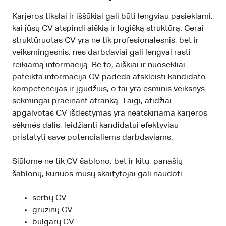
Karjeros tikslai ir iššūkiai gali būti lengviau pasiekiami,
kai jūsų CV atspindi aiškią ir logišką struktūrą. Gerai
struktūruotas CV yra ne tik profesionalesnis, bet ir
veiksmingesnis, nes darbdaviai gali lengvai rasti
reikiamą informaciją. Be to, aiškiai ir nuosekliai
pateikta informacija CV padeda atskleisti kandidato
kompetencijas ir įgūdžius, o tai yra esminis veiksnys
sėkmingai praeinant atranką. Taigi, atidžiai
apgalvotas CV išdėstymas yra neatskiriama karjeros
sėkmės dalis, leidžianti kandidatui efektyviau
pristatyti save potencialiems darbdaviams.
Siūlome ne tik CV šablono, bet ir kitų, panašių
šablonų, kuriuos mūsų skaitytojai gali naudoti.
serbų CV
gruzinų CV
bulgarų CV