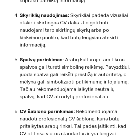
suprasti pateiktą informaciją.
Skyriklių naudojimas:
Skyrikliai padeda vizualiai
atskirti skirtingas CV dalis. Jie gali būti
naudojami tarp skirtingų skyrių arba po
kiekvieno punkto, kad būtų lengviau atskirti
informaciją.
Spalvų parinkimas:
Arabų kultūroje tam tikros
spalvos gali turėti simbolinę reikšmę. Pavyzdžiui,
juoda spalva gali reikšti prestižą ir autoritetą, o
mėlyna gali simbolizuoti patikimumą ir lojalumą.
Tačiau rekomenduojama laikytis neutralių
spalvų, kad CV atrodytų profesionaliau.
CV šablono parinkimas:
Rekomenduojama
naudoti profesionalų CV šabloną, kuris būtų
pritaikytas arabų rinkai. Tai padės įsitikinti, kad
CV atitinka vietos standartus ir yra lengvai