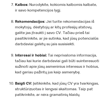
Kalbos:
Nurodykite, kokiomis kalbomis kalbate,
ir savo kompetencijos lygį.
Rekomendacijos:
Jei turite rekomendacijas iš
mokytojų, dėstytojų ar kitų profesijų atstovų,
galite jas įtraukti į savo CV. Tačiau prieš tai
pasitikrinkite, ar jie sutinka, kad jūsų potencialūs
darbdaviai galėtų su jais susisiekti.
Interesai ir hobiai:
Tai neprivaloma informacija,
tačiau kai kurie darbdaviai gali būti suinteresuoti
sužinoti apie jūsų asmeninius interesus ir hobius,
kad geriau pažintų jus kaip asmenybę.
Baigti CV:
Įsitikinkite, kad jūsų CV yra tvarkingas,
struktūrizuotas ir lengvai skaitomas. Taip pat
patikrinkite, ar nėra gramatinių klaidų.