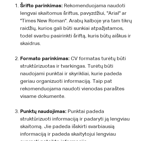
Šrifto parinkimas:
Rekomenduojama naudoti
lengvai skaitomus šriftus, pavyzdžiui, "Arial" ar
"Times New Roman". Arabų kalboje yra tam tikrų
raidžių, kurios gali būti sunkiai atpažįstamos,
todėl svarbu pasirinkti šriftą, kuris būtų aiškus ir
skaidrus.
Formato parinkimas:
CV formatas turėtų būti
struktūrizuotas ir tvarkingas. Turėtų būti
naudojami punktai ir skyrikliai, kurie padeda
geriau organizuoti informaciją. Taip pat
rekomenduojama naudoti vienodas paraštes
visame dokumente.
Punktų naudojimas:
Punktai padeda
struktūrizuoti informaciją ir padaryti ją lengviau
skaitomą. Jie padeda išskirti svarbiausią
informaciją ir padeda skaitytojui lengviau