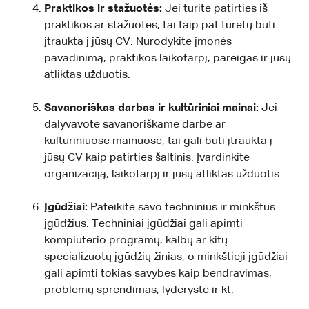
Praktikos ir stažuotės:
Jei turite patirties iš
praktikos ar stažuotės, tai taip pat turėtų būti
įtraukta į jūsų CV. Nurodykite įmonės
pavadinimą, praktikos laikotarpį, pareigas ir jūsų
atliktas užduotis.
Savanoriškas darbas ir kultūriniai mainai:
Jei
dalyvavote savanoriškame darbe ar
kultūriniuose mainuose, tai gali būti įtraukta į
jūsų CV kaip patirties šaltinis. Įvardinkite
organizaciją, laikotarpį ir jūsų atliktas užduotis.
Įgūdžiai:
Pateikite savo techninius ir minkštus
įgūdžius. Techniniai įgūdžiai gali apimti
kompiuterio programų, kalbų ar kitų
specializuotų įgūdžių žinias, o minkštieji įgūdžiai
gali apimti tokias savybes kaip bendravimas,
problemų sprendimas, lyderystė ir kt.