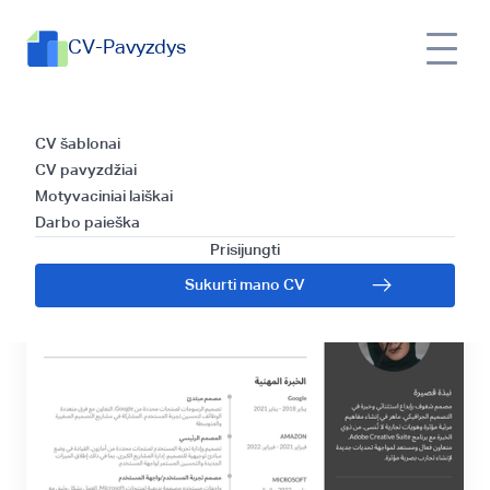
CV-Pavyzdys
Arabų CV rašymo
CV šablonai
CV pavyzdžiai
gidas
Motyvaciniai laiškai
Darbo paieška
Prisijungti
Sukurti mano CV