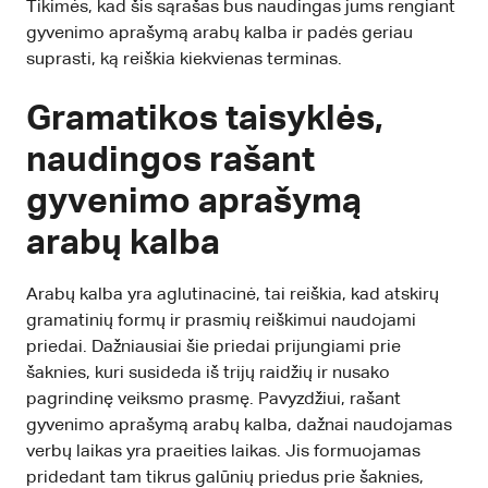
Tikimės, kad šis sąrašas bus naudingas jums rengiant
gyvenimo aprašymą arabų kalba ir padės geriau
suprasti, ką reiškia kiekvienas terminas.
Gramatikos taisyklės,
naudingos rašant
gyvenimo aprašymą
arabų kalba
Arabų kalba yra aglutinacinė, tai reiškia, kad atskirų
gramatinių formų ir prasmių reiškimui naudojami
priedai. Dažniausiai šie priedai prijungiami prie
šaknies, kuri susideda iš trijų raidžių ir nusako
pagrindinę veiksmo prasmę. Pavyzdžiui, rašant
gyvenimo aprašymą arabų kalba, dažnai naudojamas
verbų laikas yra praeities laikas. Jis formuojamas
pridedant tam tikrus galūnių priedus prie šaknies,