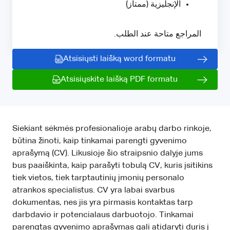
الإنجليزية (ممتاز)
المراجع متاحة عند الطلب.
Atsisiųsti laišką word formatu
Atsisiųskite laišką PDF formatu
Siekiant sėkmės profesionalioje arabų darbo rinkoje,
būtina žinoti, kaip tinkamai parengti gyvenimo
aprašymą (CV). Likusioje šio straipsnio dalyje jums
bus paaiškinta, kaip parašyti tobulą CV, kuris įsitikins
tiek vietos, tiek tarptautinių įmonių personalo
atrankos specialistus. CV yra labai svarbus
dokumentas, nes jis yra pirmasis kontaktas tarp
darbdavio ir potencialaus darbuotojo. Tinkamai
parengtas gyvenimo aprašymas gali atidaryti duris į