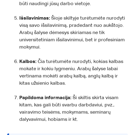
būti naudingi jūsų darbo vietoje.
Išsilavinimas:
Šioje skiltyje turėtumėte nurodyti
visą savo išsilavinimą, pradedant nuo aukštojo.
Arabų šalyse dėmesys skiriamas ne tik
universitetiniam išsilavinimui, bet ir profesiniam
mokymui.
Kalbos:
Čia turėtumėte nurodyti, kokias kalbas
mokate ir kokiu lygmeniu. Arabų šalyse labai
vertinama mokėti arabų kalbą, anglų kalbą ir
kitas užsienio kalbas.
Papildoma informacija:
Ši skiltis skirta visam
kitam, kas gali būti svarbu darbdaviui, pvz.,
vairavimo teisėms, mokymams, seminarų
dalyvavimui, hobiams ir kt.